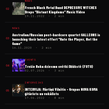
NEWS
French Black Metal Band DEPRESSIVE WITCHES
02
Drops “Distant Kingdoms” Music Video
19.11.2022 · 2 min
NEWS
Australian/Russian post-hardcore quartet GALLEONS is
03
launching their latest effort “Hate the Player, Not the
Game”
16.11.2020 · 2 min
EVENTS
04
Trešie Roka dziesmu svētki Džūkstē (FOTO)
02.07.2026 · 3 min
INTERVIJAS
INTERVIJA: Mārtiņš Vilnītis – Grupas NOVA KOMA
05
ģitārists un vokālists
17.06.2022 · 8 min