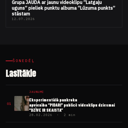
Grupa JAUDA ar jaunu videoklipu “Latgaļu
uguns” pieliek punktu albuma “Lūzuma punkts”
stāstam
12.07.2026
ŠONEDĒĻ
Lasītākie
JAUNUMI
Eksperimentālā pankroka
01
apvienība “PIDARI” publicē videoklipu dziesmai
“DZĪVE IR SKAISTA”
28.02.2026 · 2 min