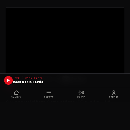
LIVE · ROCK RADIO
Rock Radio Latvia
SĀKUMS
RAKSTI
RADIO
BIEDRS
Grupas vokālists Gatis stāsta: “Šis laiks – kā
jebkurš laiks – ir gan ar savu labumu, gan
sliktumu. Pirmkārt, slikti tas, ka mūziķi cieš