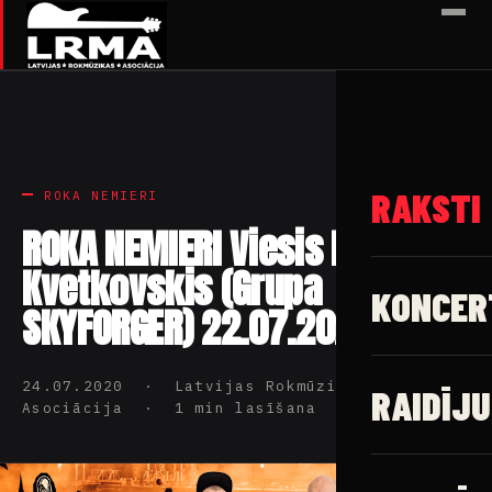
✕
RAKSTI
ROKA NEMIERI
ROKA NEMIERI Viesis Pēteris
Kvetkovskis (Grupa
KONCER
SKYFORGER) 22.07.2020
24.07.2020 · Latvijas Rokmūzikas
RAIDĪJU
Asociācija · 1 min lasīšana