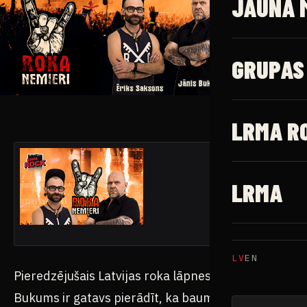
JAUNĀ 
GRUPAS
LRMA R
LRMA
LV
EN
Pieredzējušais Latvijas roka lāpnesis Jānis
Bukums ir gatavs pierādīt, ka baumas par