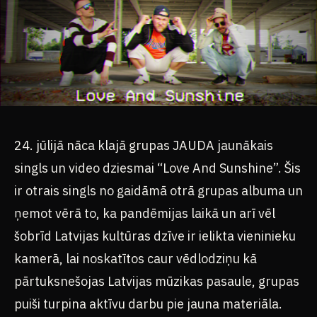
24. jūlijā nāca klajā grupas JAUDA jaunākais
singls un video dziesmai “Love And Sunshine”. Šis
ir otrais singls no gaidāmā otrā grupas albuma un
ņemot vērā to, ka pandēmijas laikā un arī vēl
šobrīd Latvijas kultūras dzīve ir ielikta vieninieku
kamerā, lai noskatītos caur vēdlodziņu kā
pārtuksnešojas Latvijas mūzikas pasaule, grupas
puiši turpina aktīvu darbu pie jauna materiāla.