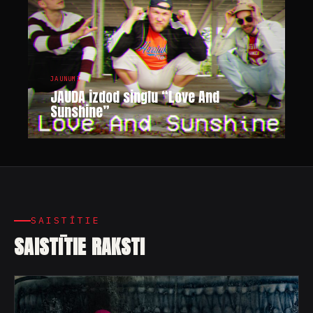
JAUNUMI
JAUDA izdod singlu “Love And
Sunshine”
SAISTĪTIE
SAISTĪTIE RAKSTI