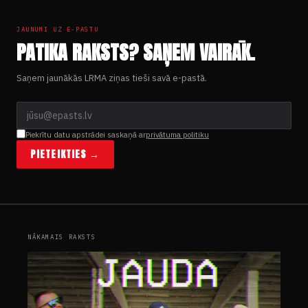
JAUNUMI UZ E-PASTU
PATIKA RAKSTS? SAŅEM VAIRĀK.
Saņem jaunākās LRMA ziņas tieši savā e-pastā.
Piekrītu datu apstrādei saskaņā ar
privātuma politiku
PIETEIKTIES →
NĀKAMAIS RAKSTS