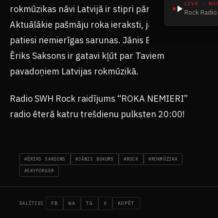
LIVE · RO
rokmūzikas nāvi Latvijā ir stipri pārspīlētas.
Rock Radio 
Aktuālākie pašmāju roka ieraksti, jaunumi un
patiesi nemierīgas sarunas. Jānis Bukums un
Ēriks Saksons ir gatavi kļūt par Taviem
pavadoņiem Latvijas rokmūzikā.
Radio SWH Rock raidījums “ROKA NEMIERI”
radio ēterā katru trešdienu pulksten 20:00!
#ĒRIKS SAKSONS
#JĀNIS BUKUMS
#ROCK
#ROKMŪZIKA
#SKYFORGER
FB
WA
TG
X
KOPĒT
DALĪTIES