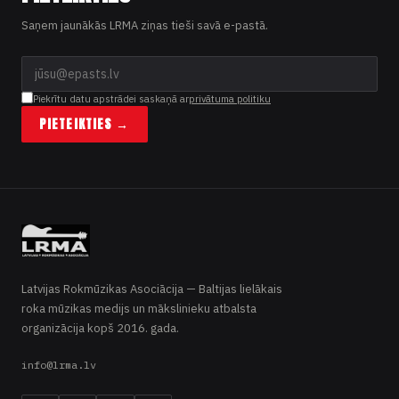
Saņem jaunākās LRMA ziņas tieši savā e-pastā.
Piekrītu datu apstrādei saskaņā ar
privātuma politiku
PIETEIKTIES →
Latvijas Rokmūzikas Asociācija — Baltijas lielākais
roka mūzikas medijs un mākslinieku atbalsta
organizācija kopš 2016. gada.
info@lrma.lv