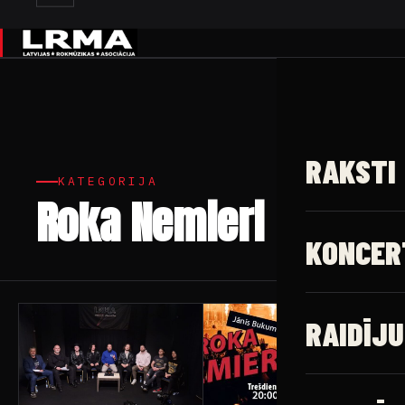
✕
RAKSTI
KATEGORIJA
Roka Nemieri
366 raksti
KONCER
RAIDĪJU