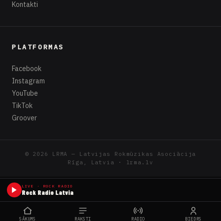
Kontakti
PLATFORMAS
Facebook
Instagram
YouTube
TikTok
Groover
© 2026 LRMA — Latvijas Rokmūzikas Asociācija
Rīga, Latvia · lrma.lv
LIVE · ROCK RADIO
Rock Radio Latvia
SĀKUMS
RAKSTI
RADIO
BIEDRS