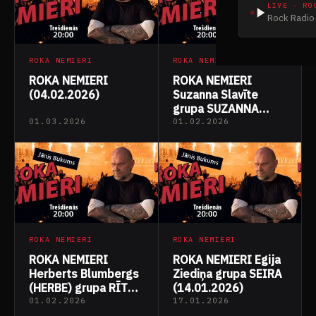
LIVE · RO
Rock Radio 
ROKA NEMIERI
ROKA NEMIERI
ROKA NEMIERI
ROKA NEMIERI
(04.02.2026)
Suzanna Slavīte
grupa SUZANNA
(28.01.2026)
01.03.2026
01.02.2026
ROKA NEMIERI
ROKA NEMIERI
ROKA NEMIERI
ROKA NEMIERI Egija
Herberts Blumbergs
Ziediņa grupa SEIRA
(HERBE) grupa RĪTA
(14.01.2026)
STIENIS
01.02.2026
17.01.2026
(21.01.2026)