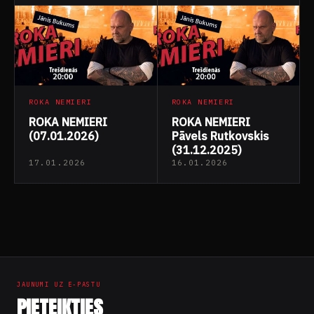
ROKA NEMIERI
ROKA NEMIERI
ROKA NEMIERI
ROKA NEMIERI
(07.01.2026)
Pāvels Rutkovskis
(31.12.2025)
17.01.2026
16.01.2026
Ziņu
numerācija
pēc
JAUNUMI UZ E-PASTU
lappusēm
PIETEIKTIES