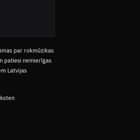
baumas par rokmūzikas
un patiesi nemierīgas
em Latvijas
lksten