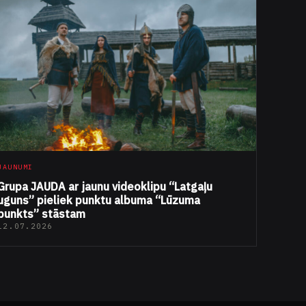
JAUNUMI
Grupa JAUDA ar jaunu videoklipu “Latgaļu
uguns” pieliek punktu albuma “Lūzuma
punkts” stāstam
12.07.2026