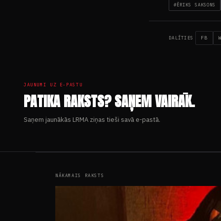
#ĒRIKS SAKSONS
FB
DALĪTIES
JAUNUMI UZ E-PASTU
PATIKA RAKSTS? SAŅEM VAIRĀK.
Saņem jaunākās LRMA ziņas tieši savā e-pastā.
NĀKAMAIS RAKSTS