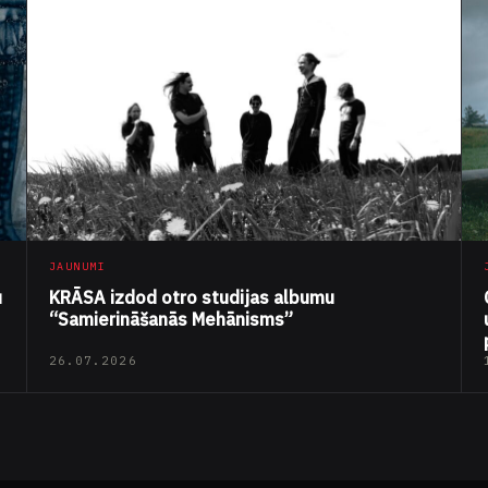
JAUNUMI
u
KRĀSA izdod otro studijas albumu
“Samierināšanās Mehānisms”
26.07.2026