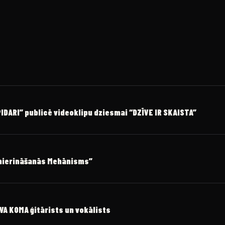
DARI” publicē videoklipu dziesmai “DZĪVE IR SKAISTA”
amierināšanās Mehānisms”
OVA KOMA ģitārists un vokālists