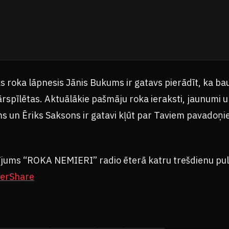
as roka lāpnesis Jānis Bukums ir gatavs pierādīt, ka 
 pārspīlētas. Aktuālākie pašmāju roka ieraksti, jaunumi 
s un Ēriks Saksons ir gatavi kļūt par Taviem pavadoņi
ījums “ROKA NEMIERI” radio ēterā katru trešdienu pu
ter
Share