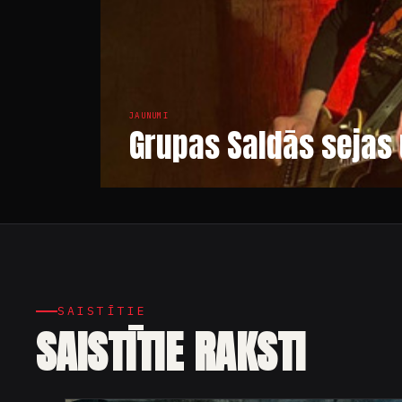
JAUNUMI
Grupas Saldās sejas 
SAISTĪTIE
SAISTĪTIE RAKSTI