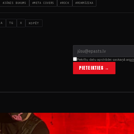
#JĀNIS BUKUMS
#META COVERS
#ROCK
#ROKMŪZIKA
WA
TG
X
KOPĒT
Piekrītu datu apstrādei saskaņā ar
pri
PIETEIKTIES →