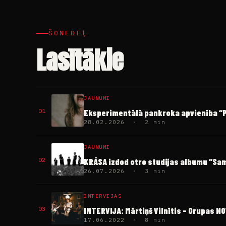
ŠONEDĒĻ
Lasītākie
JAUNUMI
01
Eksperimentālā pankroka apvienība “PI
28.02.2026 · 2 min
JAUNUMI
02
KRĀSA izdod otro studijas albumu “S
26.07.2026 · 3 min
INTERVIJAS
03
INTERVIJA: Mārtiņš Vilnītis – Grupas N
17.06.2022 · 8 min