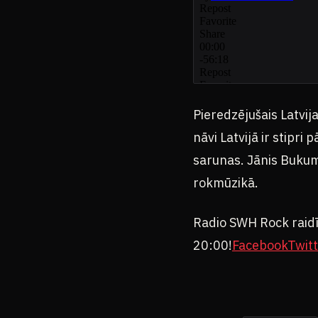
Pieredzējušais Latvij
nāvi Latvijā ir stipri
sarunas. Jānis Bukum
rokmūzikā.
Radio SWH Rock raid
20:00!
Facebook
Twit