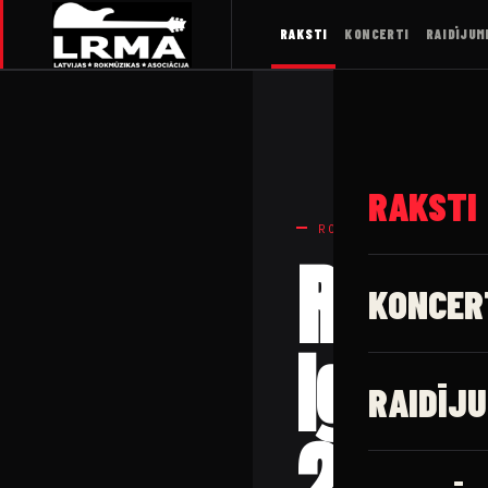
RAKSTI
KONCERTI
RAIDĪJUM
RAKSTI
ROKA NEMIERI
ROKA 
KONCER
Ignat
RAIDĪJU
20.01