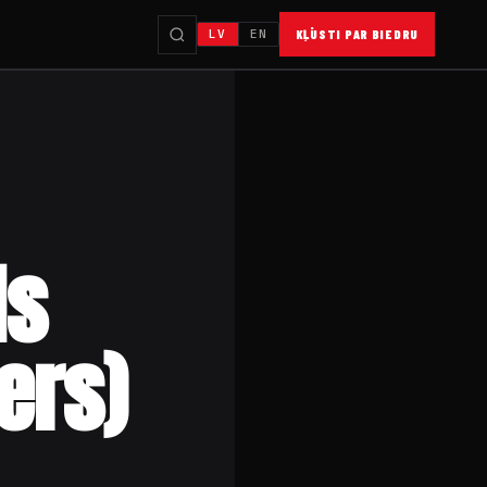
LV
EN
KĻŪSTI PAR BIEDRU
ds
ers)