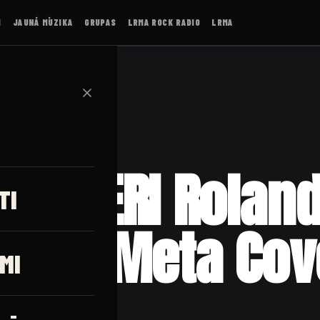
I
JAUNĀ MŪZIKA
GRUPAS
LRMA ROCK RADIO
LRMA
✕
NEMIERI Rolan
TI
jevs (Meta Cov
MI
.2021