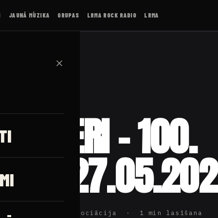
I
JAUNĀ MŪZIKA
GRUPAS
LRMA ROCK RADIO
LRMA
✕
NEMIERI – 100.
TI
jums 27.05.20
MI
ijas Rokmūzikas Asociācija · 1 min lasīšana