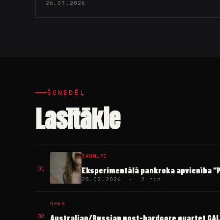
26.07.2026
ŠONEDĒĻ
Lasītākie
JAUNUMI
01
Eksperimentālā pankroka apvienība “PI
28.02.2026 · 2 min
NEWS
02
Australian/Russian post-hardcore quartet GALLE