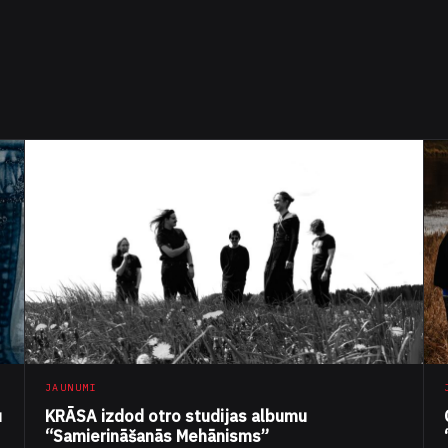
JAUNUMI
u
KRĀSA izdod otro studijas albumu
“Samierināšanās Mehānisms”