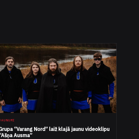
JAUNUMI
Grupa “Varang Nord” laiž klajā jaunu videoklipu
“Ašņa Ausma”