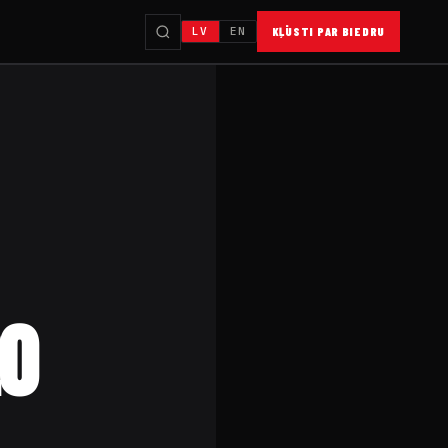
LV
EN
KĻŪSTI PAR BIEDRU
20