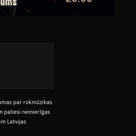
baumas par rokmūzikas
un patiesi nemierīgas
em Latvijas