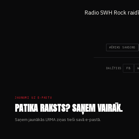
Radio SWH Rock raidī
#ĒRIKS SAKSONS
FB
DALĪTIES
JAUNUMI UZ E-PASTU
PATIKA RAKSTS? SAŅEM VAIRĀK.
Saņem jaunākās LRMA ziņas tieši savā e-pastā.