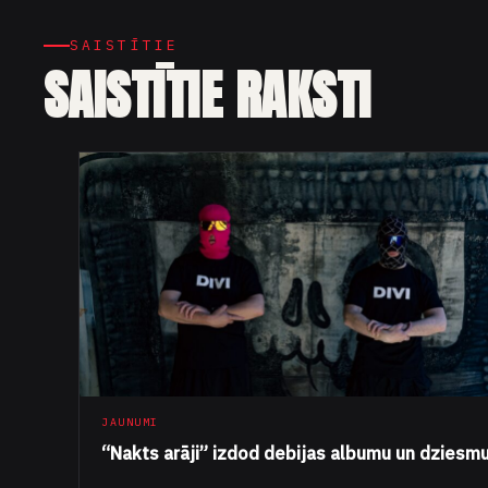
SAISTĪTIE
SAISTĪTIE RAKSTI
JAUNUMI
“Nakts arāji” izdod debijas albumu un dziesm