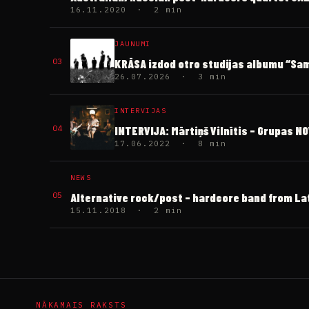
16.11.2020 · 2 min
JAUNUMI
03
KRĀSA izdod otro studijas albumu “S
26.07.2026 · 3 min
INTERVIJAS
04
INTERVIJA: Mārtiņš Vilnītis – Grupas N
17.06.2022 · 8 min
NEWS
05
Alternative rock/post – hardcore band from La
15.11.2018 · 2 min
NĀKAMAIS RAKSTS