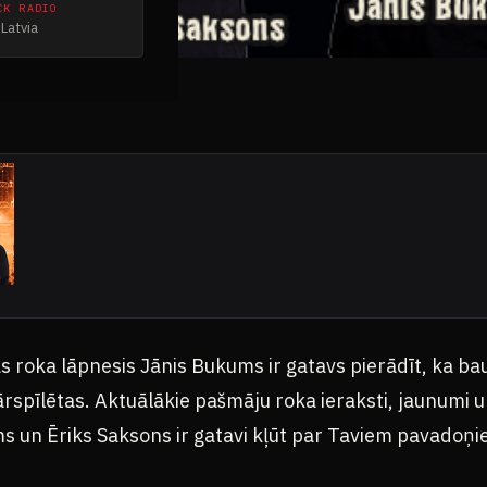
CK RADIO
Latvia
as roka lāpnesis Jānis Bukums ir gatavs pierādīt, ka 
 pārspīlētas. Aktuālākie pašmāju roka ieraksti, jaunumi 
s un Ēriks Saksons ir gatavi kļūt par Taviem pavadoņi