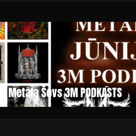
ša Metāla Šovs 3M PODKĀSTS