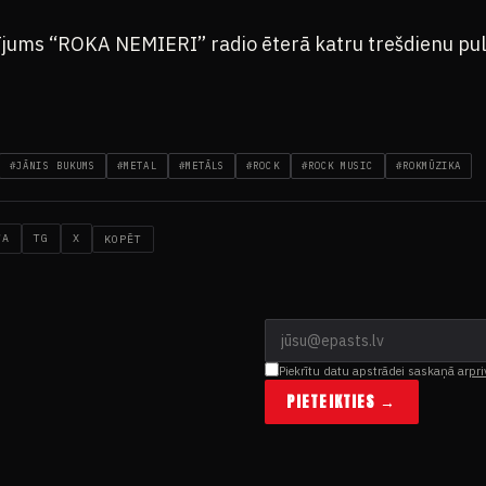
jums “ROKA NEMIERI” radio ēterā katru trešdienu pu
#JĀNIS BUKUMS
#METAL
#METĀLS
#ROCK
#ROCK MUSIC
#ROKMŪZIKA
WA
TG
X
KOPĒT
Piekrītu datu apstrādei saskaņā ar
pri
PIETEIKTIES →