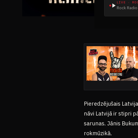
LIVE · RO
Rock Radio 
Pieredzējušais Latvij
nāvi Latvijā ir stipri
sarunas. Jānis Bukum
rokmūzikā.