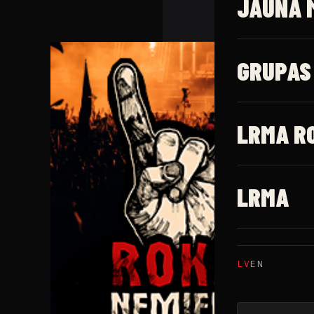
JAUNĀ 
GRUPAS
LRMA R
LRMA
LV
EN