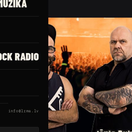
MŪZIKA
OCK RADIO
info@lrma.lv