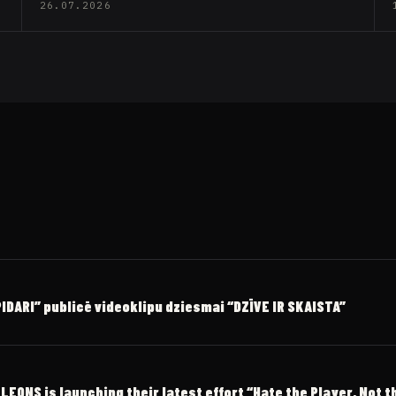
26.07.2026
DARI” publicē videoklipu dziesmai “DZĪVE IR SKAISTA”
ONS is launching their latest effort “Hate the Player, Not 