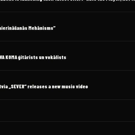
amierināšanās Mehānisms”
OVA KOMA ģitārists un vokālists
tvia „SEVER” releases a new music video