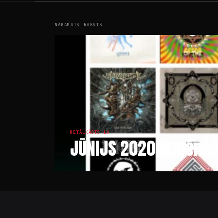
NĀKAMAIS RAKSTS
METĀLKĀSTS LV
JŪNIJS 2020 Ikmēne