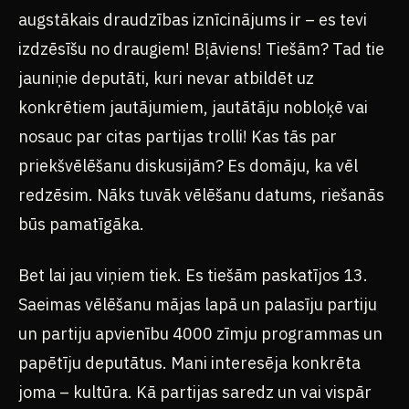
augstākais draudzības iznīcinājums ir – es tevi
izdzēsīšu no draugiem! Bļāviens! Tiešām? Tad tie
jauniņie deputāti, kuri nevar atbildēt uz
konkrētiem jautājumiem, jautātāju nobloķē vai
nosauc par citas partijas trolli! Kas tās par
priekšvēlēšanu diskusijām? Es domāju, ka vēl
redzēsim. Nāks tuvāk vēlēšanu datums, riešanās
būs pamatīgāka.
Bet lai jau viņiem tiek. Es tiešām paskatījos 13.
Saeimas vēlēšanu mājas lapā un palasīju partiju
un partiju apvienību 4000 zīmju programmas un
papētīju deputātus. Mani interesēja konkrēta
joma – kultūra. Kā partijas saredz un vai vispār