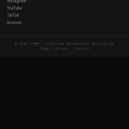
Instagram
YouTube
TikTok
Groover
© 2026 LRMA — Latvijas Rokmūzikas Asociācija
Rīga, Latvia · lrma.lv