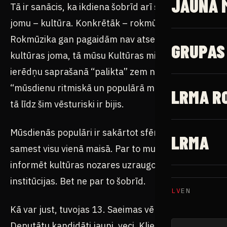
JAUNĀ 
Tā ir sanācis, ka ikdiena šobrīd arī saistīta ar
jomu – kultūra. Konkrētāk – rokmūziku.
Rokmūzika gan pagaidām nav atsevišķi izdalīta
GRUPAS
kultūras joma, tā mūsu Kultūras ministrijas
ierēdņu saprašanā “palikta” zem nosaukuma
“mūsdienu ritmiskā un populārā mūzika”. Tas nu
LRMA R
tā līdz šim vēsturiski ir bijis.
Mūsdienās populāri ir sakārtot sfēras, nevis
LRMA
samest visu vienā maisā. Par to mums ir plānos
informēt kultūras nozares uzraugošās
institūcijas. Bet ne par to šobrīd.
LV
EN
Kā var just, tuvojas 13. Saeimas vēlēšanas.
Deputātu kandidāti jauni, veci. Kliedz, ālējas,