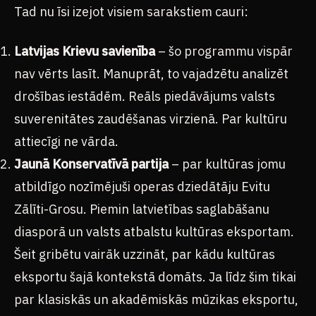
Tad nu īsi izejot visiem sarakstiem cauri:
Latvijas Krievu savienība
– šo programmu vispār
nav vērts lasīt. Manuprāt, to vajadzētu analizēt
drošības iestādēm. Reāls piedāvājums valsts
suverenitātes zaudēšanas virzienā. Par kultūru
attiecīgi ne vārda.
Jaunā Konservatīvā partija
– par kultūras jomu
atbildīgo nozīmējuši operas dziedātāju Evitu
Zālīti-Grosu. Piemin latvietības saglabāšanu
diasporā un valsts atbalstu kultūras eksportam.
Šeit gribētu vairāk uzzināt, par kādu kultūras
eksportu šajā kontekstā domāts. Ja līdz šim tikai
par klasiskās un akadēmiskās mūzikas eksportu,