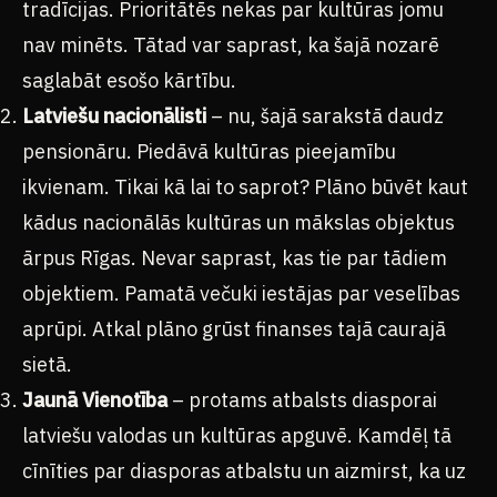
tradīcijas. Prioritātēs nekas par kultūras jomu
nav minēts. Tātad var saprast, ka šajā nozarē
saglabāt esošo kārtību.
Latviešu nacionālisti
– nu, šajā sarakstā daudz
pensionāru. Piedāvā kultūras pieejamību
ikvienam. Tikai kā lai to saprot? Plāno būvēt kaut
kādus nacionālās kultūras un mākslas objektus
ārpus Rīgas. Nevar saprast, kas tie par tādiem
objektiem. Pamatā večuki iestājas par veselības
aprūpi. Atkal plāno grūst finanses tajā caurajā
sietā.
Jaunā Vienotība
– protams atbalsts diasporai
latviešu valodas un kultūras apguvē. Kamdēļ tā
cīnīties par diasporas atbalstu un aizmirst, ka uz