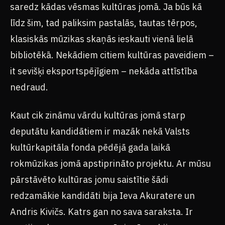
saredz kādas vēsmas kultūras jomā. Ja būs kā
līdz šim, tad paliksim pastalās, tautas tērpos,
klasiskās mūzikas skaņās ieskauti vienā lielā
bibliotēkā. Nekādiem citiem kultūras paveidiem –
it sevišķi eksportspējīgiem – nekāda attīstība
nedraud.
Kaut cik zināmu vārdu kultūras jomā starp
deputātu kandidātiem ir mazāk nekā Valsts
kultūrkapitāla fonda pēdējā gada laikā
rokmūzikas jomā apstiprināto projektu. Ar mūsu
pārstāvēto kultūras jomu saistītie šādi
redzamākie kandidāti bija Ieva Akuratere un
Andris Kivičs. Katrs gan no sava saraksta. Ir