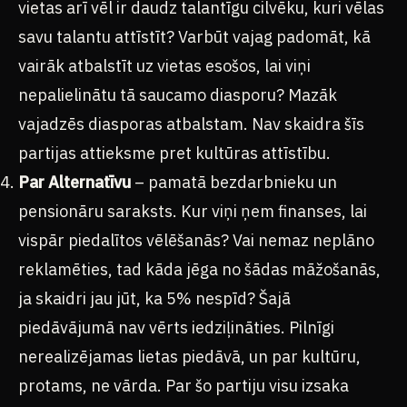
vietas arī vēl ir daudz talantīgu cilvēku, kuri vēlas
savu talantu attīstīt? Varbūt vajag padomāt, kā
vairāk atbalstīt uz vietas esošos, lai viņi
nepalielinātu tā saucamo diasporu? Mazāk
vajadzēs diasporas atbalstam. Nav skaidra šīs
partijas attieksme pret kultūras attīstību.
Par Alternatīvu
– pamatā bezdarbnieku un
pensionāru saraksts. Kur viņi ņem finanses, lai
vispār piedalītos vēlēšanās? Vai nemaz neplāno
reklamēties, tad kāda jēga no šādas māžošanās,
ja skaidri jau jūt, ka 5% nespīd? Šajā
piedāvājumā nav vērts iedziļināties. Pilnīgi
nerealizējamas lietas piedāvā, un par kultūru,
protams, ne vārda. Par šo partiju visu izsaka