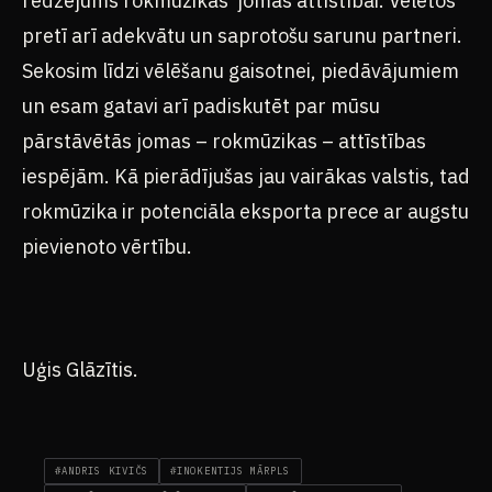
redzējums rokmūzikas jomas attīstībai. Vēlētos
pretī arī adekvātu un saprotošu sarunu partneri.
Sekosim līdzi vēlēšanu gaisotnei, piedāvājumiem
un esam gatavi arī padiskutēt par mūsu
pārstāvētās jomas – rokmūzikas – attīstības
iespējām. Kā pierādījušas jau vairākas valstis, tad
rokmūzika ir potenciāla eksporta prece ar augstu
pievienoto vērtību.
Uģis Glāzītis.
#ANDRIS KIVIČS
#INOKENTIJS MĀRPLS