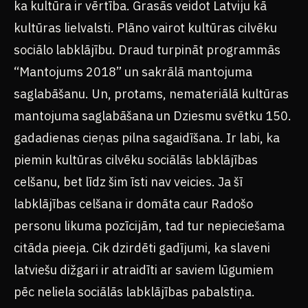
ka kultūra ir vērtība. Grasās veidot Latviju kā
kultūras lielvalsti. Plāno vairot kultūras cilvēku
sociālo labklājību. Draud turpināt programmās
“Mantojums 2018” un sakrālā mantojuma
saglabāšanu. Un, protams, nemateriālā kultūras
mantojuma saglabāšana un Dziesmu svētku 150.
gadadienas cieņas pilna sagaidīšana. Ir labi, ka
piemin kultūras cilvēku sociālās labklājības
celšanu, bet līdz šim īsti nav veicies. Ja šī
labklājības celšana ir domāta caur Radošo
personu likuma pozīcijām, tad tur nepieciešama
citāda pieeja. Cik dzirdēti gadījumi, ka slaveni
latviešu dižgari ir atraidīti ar saviem lūgumiem
pēc neliela sociālās labklājības pabalstiņa.