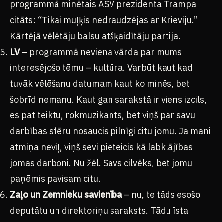
programmā minētais ASV prezidenta Trampa
citāts: “Tikai muļķis nedraudzējas ar Krieviju.”
Kārtējā vēlētāju balsu atšķaidītāju partija.
LV
– programmā neviena vārda par mums
interesējošo tēmu – kultūra. Varbūt kaut kad
tuvāk vēlēšanu datumam kaut ko minēs, bet
šobrīd nemanu. Kaut gan sarakstā ir viens izcils,
es pat teiktu, rokmuzikants, bet viņš par savu
darbības sfēru nosaucis pilnīgi citu jomu. Ja mani
atmiņa neviļ, viņš sevi pieteicis kā labklājības
jomas darboni. Nu žēl. Savs cilvēks, bet jomu
paņēmis pavisam citu.
Zaļo un Zemnieku savienība
– nu, te tāds esošo
deputātu un direktoriņu saraksts. Tādu īsta