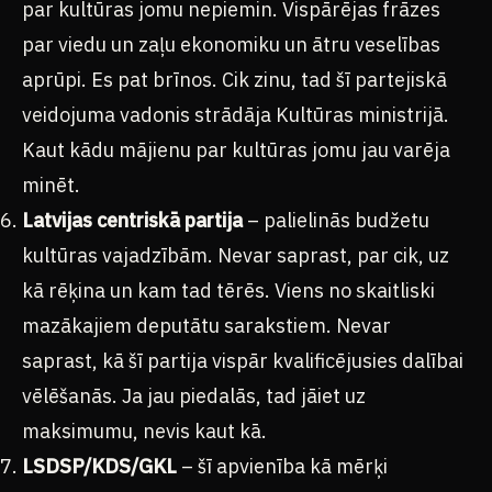
par kultūras jomu nepiemin. Vispārējas frāzes
par viedu un zaļu ekonomiku un ātru veselības
aprūpi. Es pat brīnos. Cik zinu, tad šī partejiskā
veidojuma vadonis strādāja Kultūras ministrijā.
Kaut kādu mājienu par kultūras jomu jau varēja
minēt.
Latvijas centriskā partija
– palielinās budžetu
kultūras vajadzībām. Nevar saprast, par cik, uz
kā rēķina un kam tad tērēs. Viens no skaitliski
mazākajiem deputātu sarakstiem. Nevar
saprast, kā šī partija vispār kvalificējusies dalībai
vēlēšanās. Ja jau piedalās, tad jāiet uz
maksimumu, nevis kaut kā.
LSDSP/KDS/GKL
– šī apvienība kā mērķi