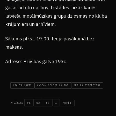
gaisotni foto darbos. Izstādes laikā skanēs
latviešu metālmūzikas grupu dziesmas no kluba
krājumiem un arhīviem.
Sākums plkst. 19:00. Ieeja pasākumā bez
maksas.
Adrese: Brīvības gatve 193c.
#BALTĀ MAKTS
#KODAK COLORPLUS 200
#MELNĀ PIEKTDIENA
FB
WA
TG
X
KOPĒT
DALĪTIES