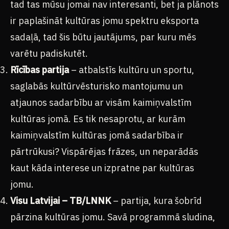
tad tas mūsu jomai nav interesanti, bet ja plānots
ir paplašināt kultūras jomu spektru eksporta
sadaļā, tad šis būtu jautājums, par kuru mēs
varētu padiskutēt.
Rīcības partija
– atbalstīs kultūru un sportu,
saglabās kultūrvēsturisko mantojumu un
atjaunos sadarbību ar visām kaimiņvalstīm
kultūras jomā. Es tik nesaprotu, ar kurām
kaimiņvalstīm kultūras jomā sadarbība ir
pārtrūkusi? Vispārējas frāzes, un neparādās
kaut kāda interese un izpratne par kultūras
jomu.
Visu Latvijai – TB/LNNK
– partija, kura šobrīd
pārzina kultūras jomu. Savā programmā sludina,