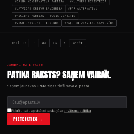
#JAUNĀ KONSERVATĪVĀ PARTIJA
#KULTŪRAS MINISTRIJA
#LATVIJAS KRIEVU SAVIENĪBA
#PAR ALTERNATĪVU
#RĪCĪBAS PARTIJA
#UĢIS GLĀZĪTIS
#VISU LATVIJAI – TB/LNNK
#ZAĻO UN ZEMNIEKU SAVIENĪBA
FB
WA
TG
X
KOPĒT
DALĪTIES
JAUNUMI UZ E-PASTU
PATIKA RAKSTS? SAŅEM VAIRĀK.
Saņem jaunākās LRMA ziņas tieši savā e-pastā.
Piekrītu datu apstrādei saskaņā ar
privātuma politiku
PIETEIKTIES →