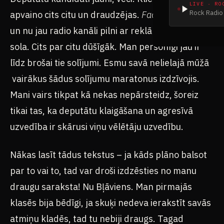
LIVE · RO
Rock Radio 
apvaino cits citu un draudzējas.
Facebook
un TV,
un nu jau radio kanāli pilni ar reklāmām. Atkal
sola. Cits par citu dūšīgāk. Man personīgi jau ir
līdz brošai tie solījumi. Esmu savā nelielajā mūžā
vairākus šādus solījumu maratonus izdzīvojis.
Mani vairs tikpat kā nekas nepārsteidz, šoreiz
tikai tas, ka deputātu klaigāšana un agresīvā
uzvedība ir skārusi viņu vēlētāju uzvedību.
Nākas lasīt tādus tekstus – ja kāds plāno balsot
par to vai to, tad var droši izdzēsties no manu
draugu saraksta! Nu Bļāviens. Man pirmajās
klasēs bija bēdīgi, ja skuķi nedeva ierakstīt savās
atmiņu kladēs, tad tu nebiji draugs. Tagad