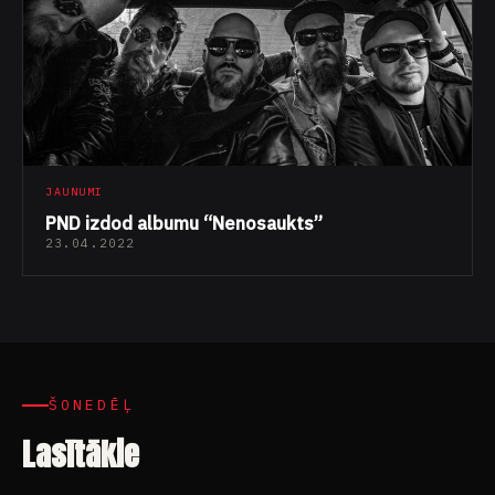
JAUNUMI
PND izdod albumu “Nenosaukts”
23.04.2022
ŠONEDĒĻ
Lasītākie