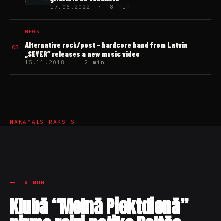
17.06.2022 · 8 min
NEWS
Alternative rock/post – hardcore band from Latvia
05
„SEVER” releases a new music video
15.11.2018 · 2 min
NĀKAMAIS RAKSTS
JAUNUMI
Klubā “Melnā Piektdienā”