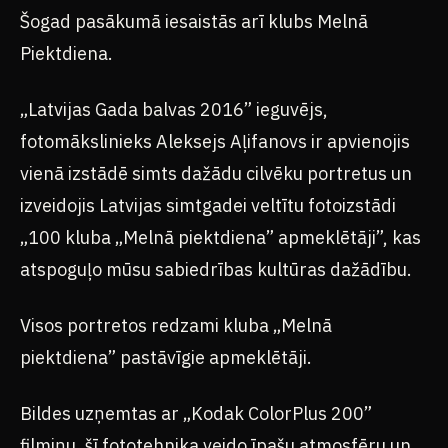
Šogad pasākumā iesaistās arī klubs Melnā
Piektdiena.
„Latvijas Gada balvas 2016” ieguvējs,
fotomākslinieks Aleksejs Aļifanovs ir apvienojis
vienā izstādē simts dažādu cilvēku portretus un
izveidojis Latvijas simtgadei veltītu fotoizstādi
„100 kluba „Melnā piektdiena” apmeklētāji”, kas
atspoguļo mūsu sabiedrības kultūras dažādību.
Visos portretos redzami kluba „Melnā
piektdiena” pastāvīgie apmeklētāji.
Bildes uzņemtas ar „Kodak ColorPlus 200”
filmiņu, šī fototehnika veido īpašu atmosfēru un