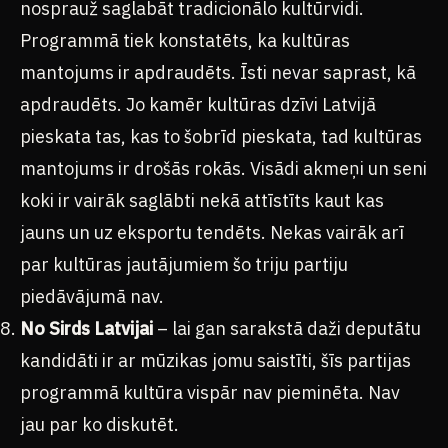
nosprauž saglabāt tradicionālo kultūrvidi.
Programmā tiek konstatēts, ka kultūras
mantojums ir apdraudēts. Īsti nevar saprast, kā
apdraudēts. Jo kamēr kultūras dzīvi Latvijā
pieskata tas, kas to šobrīd pieskata, tad kultūras
mantojums ir drošās rokās. Visādi akmeņi un seni
koki ir vairāk saglābti nekā attīstīts kaut kas
jauns un uz eksportu tendēts. Nekas vairāk arī
par kultūras jautājumiem šo triju partiju
piedāvājumā nav.
No Sirds Latvijai
– lai gan sarakstā daži deputātu
kandidāti ir ar mūzikas jomu saistīti, šīs partijas
programmā kultūra vispār nav pieminēta. Nav
jau par ko diskutēt.