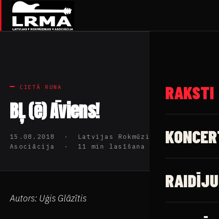
RAKSTI
CIETĀ RUNA
BĻ (ē) Āviens!
KONCER
15.08.2018 · Latvijas Rokmūzikas
Asociācija · 11 min lasīšana
RAIDĪJU
Autors: Uģis Glāzītis