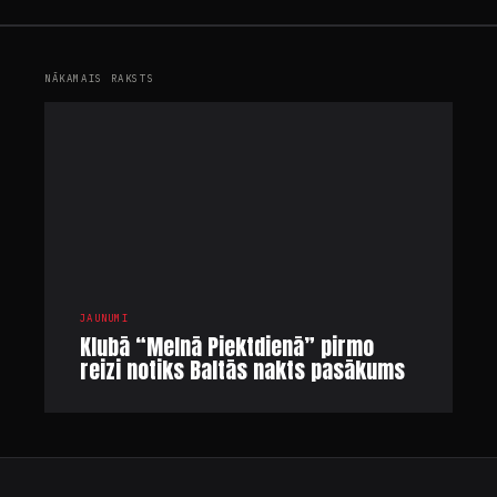
NĀKAMAIS RAKSTS
JAUNUMI
Klubā “Melnā Piektdienā” pirmo
reizi notiks Baltās nakts pasākums