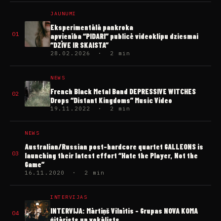
JAUNUMI
Eksperimentālā pankroka
01
apvienība “PIDARI” publicē videoklipu dziesmai
“DZĪVE IR SKAISTA”
28.02.2026 · 2 min
NEWS
French Black Metal Band DEPRESSIVE WITCHES
02
Drops “Distant Kingdoms” Music Video
19.11.2022 · 2 min
NEWS
Australian/Russian post-hardcore quartet GALLEONS is
03
launching their latest effort “Hate the Player, Not the
Game”
16.11.2020 · 2 min
INTERVIJAS
INTERVIJA: Mārtiņš Vilnītis – Grupas NOVA KOMA
04
ģitārists un vokālists