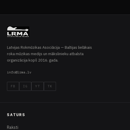
Latvijas Rokmūzikas Asociācija — Baltijas lielākais
roka mūzikas medijs un mākslinieku atbalsta
organizācija kopš 2016. gada.
info@lrma.lv
FB
IG
YT
TK
SATURS
Raksti