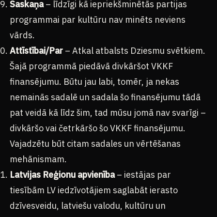
Saskaņa
– līdzīgi kā iepriekšminētās partijas
programmai par kultūru nav minēts neviens
vārds.
Attīstībai/Par
– Atkal atbalsts Dziesmu svētkiem.
Šajā programmā piedāvā divkāršot VKKF
finansējumu. Būtu jau labi, tomēr, ja nekas
nemainās sadalē un sadala šo finansējumu tādā
pat veidā kā līdz šim, tad mūsu jomā nav svarīgi –
divkāršo vai četrkāršo šo VKKF finansējumu.
Vajadzētu būt citam sadales un vērtēšanas
mehānismam.
Latvijas Reģionu apvienība
– iestājas par
tiesībām LV iedzīvotājiem saglabāt ierasto
dzīvesveidu, latviešu valodu, kultūru un