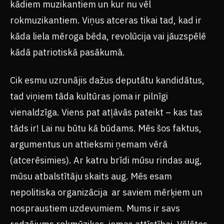
kādiem muzikantiem un kur nu vēl
rokmuzikantiem. Viņus atceras tikai tad, kad ir
kāda liela mēroga bēda, revolūcija vai jāuzspēlē
kādā patriotiskā pasākumā.
Cik esmu uzrunājis dažus deputātu kandidātus,
tad viņiem tāda kultūras joma ir pilnīgi
vienaldzīga. Viens pat atļāvās pateikt – kas tas
tāds ir! Lai nu būtu kā būdams. Mēs šos faktus,
argumentus un attieksmi ņemam vērā
(atcerēsimies). Ar katru brīdi mūsu rindas aug,
mūsu atbalstītāju skaits aug. Mēs esam
nepolitiska organizācija ar saviem mērķiem un
nospraustiem uzdevumiem. Mums ir savs