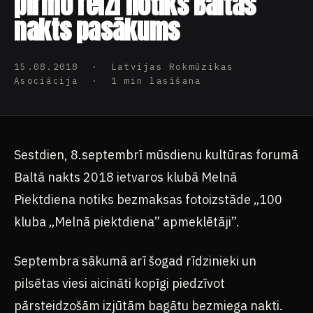
pirmo reizi notiks Baltās
nakts pasākums
15.08.2018 · Latvijas Rokmūzikas
Asociācija · 1 min lasīšana
Sestdien, 8.septembrī mūsdienu kultūras forumā
Baltā nakts 2018 ietvaros klubā Melnā
Piektdiena notiks bezmaksas fotoizstāde „100
kluba „Melnā piektdiena” apmeklētāji”.
Septembra sākumā arī šogad rīdzinieki un
pilsētas viesi aicināti kopīgi piedzīvot
pārsteidzošām izjūtām bagātu bezmiega nakti.