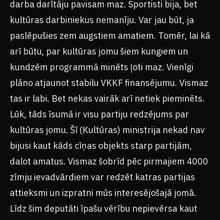
darba darītāju pavisam maz. Sportisti bija, bet
kultūras darbiniekus nemanīju. Var jau būt, ja
paslēpušies zem augstiem amatiem. Tomēr, lai kā
arī būtu, par kultūras jomu šiem kungiem un
kundzēm programmā minēts ļoti maz. Vienīgi
plāno atjaunot stabilu VKKF finansējumu. Vismaz
tas ir labi. Bet nekas vairāk arī netiek pieminēts.
Lūk, tāds īsumā ir visu partiju redzējums par
kultūras jomu. Šī (Kultūras) ministrija nekad nav
bijusi kaut kāds cīņas objekts starp partijām,
dalot amatus. Vismaz šobrīd pēc pirmajiem 4000
zīmju ievadvārdiem var redzēt katras partijas
attieksmi un izpratni mūs interesējošajā jomā.
Līdz šim deputāti īpašu vērību nepievērsa kaut