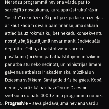
Neredzu programmā neviena vārda par to
sarežģīto nosaukumu, kura apakšstruktūrās ir
“ielikta” rokmūzika. Šī partija ik pa laikam izceļas
ar kaut kādām dīvainībām finansējuma sakarā
attiecībā uz rokmūziku, bet nekādu konsekventu
nostāju šajā jautājumā nevar manīt. Individuālu
deputātu rīcība, atbalstot vienu vai otru
pasākumu (brīžiem pat atbalstītajiem mūziķiem
par atbalstu neko nezinot), un ministrijas līmenī
galvenais atbalsts ir akadēmiskai mūzikai un
Dziesmu svētkiem. Simtgade drīz beigsies. Kopā
ņemot, vairāk kā par baznīcu un Dziesmu
svētkiem domāts 4000 zīmju programmā netiek.
Progresīvie
– savā piedāvājumā nevienu vārdu