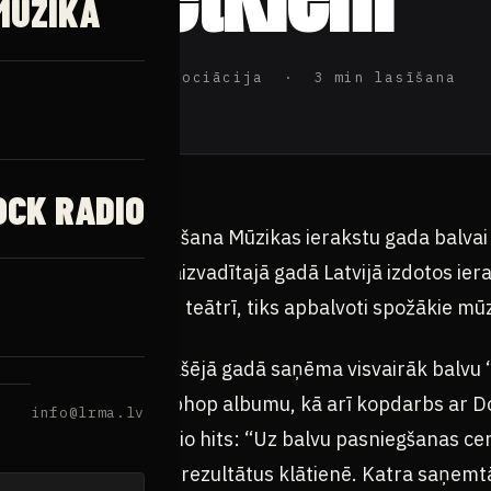
MŪZIKA
ijas Rokmūzikas Asociācija · 3 min lasīšana
OCK RADIO
es ierakstu pieņemšana Mūzikas ierakstu gada balvai 
nāla žūrija izvērtēs aizvadītajā gadā Latvijā izdotos ier
s 18.februārī Dailes teātrī, tiks apbalvoti spožākie mūz
 kura ieraksti iepriekšējā gadā saņēma visvairāk balvu
atzīts par Labāko hiphop albumu, kā arī kopdarbs ar D
info@lrma.lv
bākā dziesma un Radio hits: “Uz balvu pasniegšanas ce
iju intriģēts redzēt rezultātus klātienē. Katra saņemt