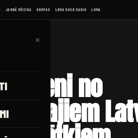
I
JAUNĀ MŪZIKA
GRUPAS
LRMA ROCK RADIO
LRMA
✕
as vieni no
TI
īgākajiem Lat
MI
ķu svētkiem