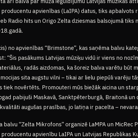
itā arī balva par mūža ieguldījumu Latvijas mūzikas att
un producentu apvienības (LaIPA) datus, tiks apbalvots r
jeb Radio hits un Origo Zelta dziesmas balsojumā tiks 
018.gadā.
cis) no apvienības “Brimstone”, kas saņēma balvu kate
t: “Šis pasākums Latvijas mūziķu vidū ir viens no nozī
teriālus, radās aizdomas, ka šoreiz balva varētu būt 
ocijas sita augstu vilni – tikai ar lielu piepūli varēju tā
s tiek novērtēts. Promouteri mūs biežāk aicina un sta
ad pabijuši Maskavā, Sanktpēterburgā, Braitonā un ci
valitāti augušas prasības, jo latiņa ir pacelta – nevara
a balvu “Zelta Mikrofons” organizē LaMPA un MicRec 
un producentu apvienību LaIPA un Latvijas Republikas Ku