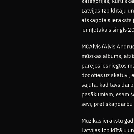
kategorijās, kuru ska
Latvijas Izpildītāju 
atskaņotais ieraksts 
iemīļotākais singls 2
MCAlvis (Alvis Andru
mūzikas albums, atzīs
pārējos iesniegtos ma
dodoties uz skatuvi, em
sajūta, kad tavs darb
pasākumiem, esam šog
sevi, pret skaņdarbu k
Mūzikas ierakstu gad
Latvijas Izpildītāju 