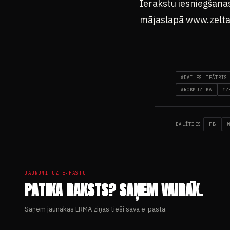
Ierakstu iesniegšanas
mājaslapā www.zelta
#DAILES TEĀTRIS
#ROKMŪZIKA
#Z
FB
DALĪTIES
JAUNUMI UZ E-PASTU
PATIKA RAKSTS? SAŅEM VAIRĀK.
Saņem jaunākās LRMA ziņas tieši savā e-pastā.