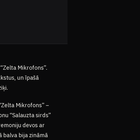
“Zelta Mikrofons”.
akstus, un īpašā
iķi.
 “Zelta Mikrofons” –
onu “Salauzta sirds”
remoniju devos ar
ā balva bija zināmā