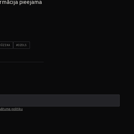
formācija pieejama
MŪZIKA
#OZOLS
vātuma politiku