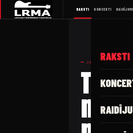
RAKSTI
KONCERTI
RAIDĪJUM
RAKSTI
JAUNUMI
Tuvoj
KONCER
nozīm
RAIDĪJU
mūzi