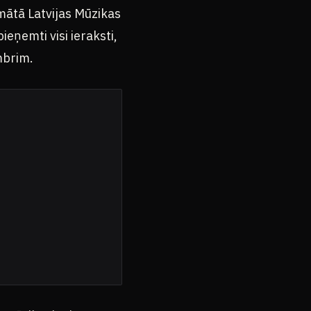
rmātā Latvijas Mūzikas
eņemti visi ieraksti,
mbrim.