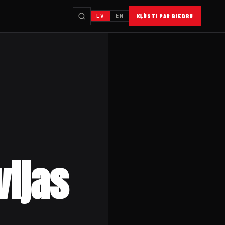
LV
EN
KĻŪSTI PAR BIEDRU
vijas