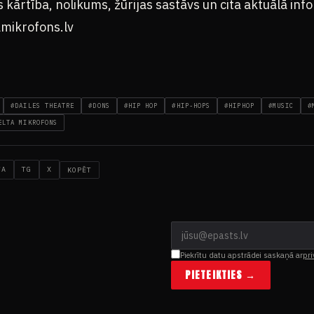
 kārtība, nolikums, žūrijas sastāvs un cita aktuālā in
mikrofons.lv
#DAILES THEATRE
#DONS
#HIP HOP
#HIP-HOPS
#HIPHOP
#MUSIC
#
ELTA MIKROFONS
WA
TG
X
KOPĒT
Piekrītu datu apstrādei saskaņā ar
pri
PIETEIKTIES →