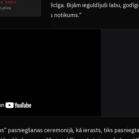
CK RADIO
konkurence bija spēcīga. Bijām ieguldījuši labu, godīg
Latvia
otams, ir motivējošs notikums.”
s” pasniegšanas ceremonijā, kā ierasts, tiks pasniegt