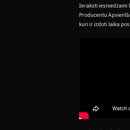
Ieraksti iesniedzami 
Producentu Apvienības
kuri ir izdoti laika