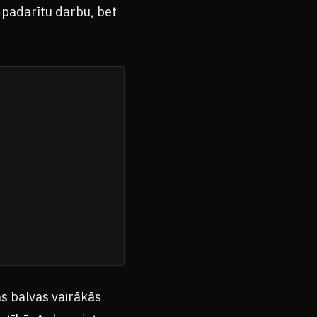
i padarītu darbu, bet
as balvas vairākās