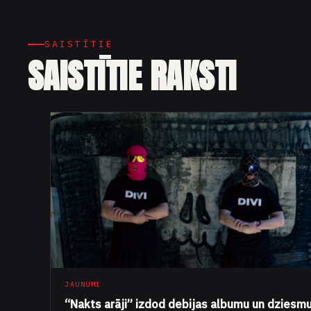
SAISTĪTIE
SAISTĪTIE RAKSTI
JAUNUMI
“Nakts arāji” izdod debijas albumu un dziesm