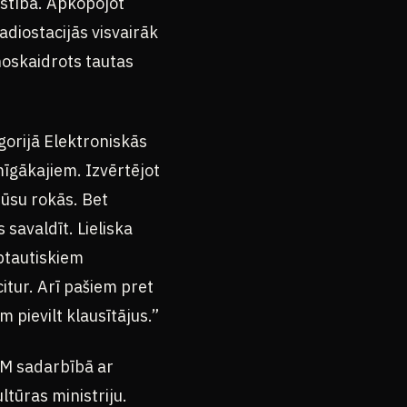
īstībā. Apkopojot
adiostacijās visvairāk
noskaidrots tautas
gorijā Elektroniskās
mīgākajiem. Izvērtējot
mūsu rokās. Bet
s savaldīt. Lieliska
rptautiskiem
tur. Arī pašiem pret
m pievilt klausītājus.”
PM sadarbībā ar
ltūras ministriju.