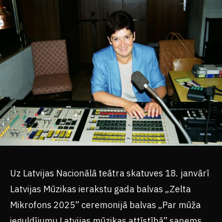
Uz Latvijas Nacionālā teātra skatuves 18. janvārī
Latvijas Mūzikas ierakstu gada balvas „Zelta
Mikrofons 2025” ceremonijā balvas „Par mūža
ieguldījumu Latvijas mūzikas attīstībā” saņems