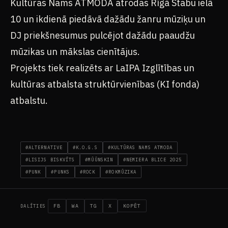
Kultūras Nams ATMODA atrodas Rīgā Stabu ielā
10 un ikdienā piedāvā dažādu žanru mūziķu un
DJ priekšnesumus pulcējot dažādu paaudžu
mūzikas un mākslas cienītājus.
Projekts tiek realizēts ar LaIPA Izglītības un
kultūras atbalsta struktūrvienības (KI fonda)
atbalstu.
#ALTERNATIVE
#K.O.G.S
#KULTŪRAS NAMS ATMODA
#LISIJS BISKVĪTS
#MŪŪNSKIN
#NEMIERA BLICE 2025
#PUNK
#PUNKS
#ROCK
#ROKMŪZIKA
FB
WA
TG
X
KOPĒT
DALĪTIES