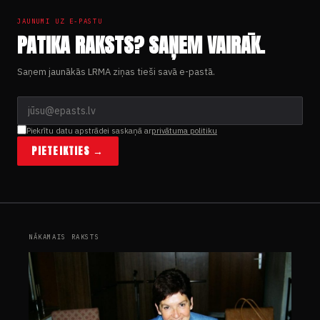
JAUNUMI UZ E-PASTU
PATIKA RAKSTS? SAŅEM VAIRĀK.
Saņem jaunākās LRMA ziņas tieši savā e-pastā.
Piekrītu datu apstrādei saskaņā ar
privātuma politiku
PIETEIKTIES →
NĀKAMAIS RAKSTS