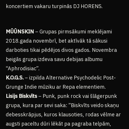
koncertiem vakaru turpinās DJ HORENS.
MŪŪNSKIN
– Grupas pirmsākumi meklējami
2018.gada novembrī, bet aktīvāk tā sākusi
darboties tikai pēdējos divos gados. Novembra
beigās grupa izdeva savu debijas albumu
“Aphrodisiac”.
K.O.G.S.
– izpilda Alternative Psychodelic Post-
Grunge Indie mūziku ar Repa elementiem.
Lisijs Biskvīts
– Punk, punk rock vai šlāgerpunk
grupa, kura par sevi saka: ”Biskvīts veido skaņu
debesskrāpjus, kuros klausoties, rodas vēlme ar
augsti paceltu dūri lēkāt pa pagraba telpām,