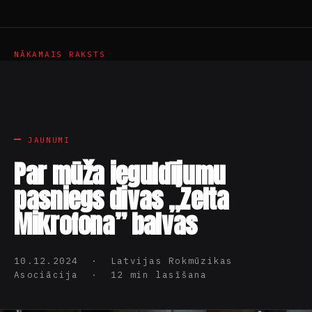
NĀKAMAIS RAKSTS
JAUNUMI
Par mūža ieguldījumu
pasniegs divas „Zelta
Mikrofona” balvas
10.12.2024 · Latvijas Rokmūzikas
Asociācija · 12 min lasīšana