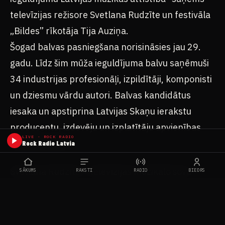
televīzijas režisore Svetlana Rudzīte un festivāla
„Bildes” rīkotāja Tija Auziņa.
Šogad balvas pasniegšana norisināsies jau 29.
gadu. Līdz šim mūža ieguldījuma balvu saņēmuši
34 industrijas profesionāļi, izpildītāji, komponisti
un dziesmu vārdu autori. Balvas kandidātus
iesaka un apstiprina Latvijas Skaņu ierakstu
producentu, izdevēju un izplatītāju apvienības
LIVE · ROCK RADIO
(LaMPA) biedri.
Rock Radio Latvia
Svetlana Rudzīte – televīzijas muzikālo šovu
SĀKUMS
RAKSTI
RADIO
BIEDRS
tradīcijas pamatlicēja
Viņas radošo biogrāfiju varētu izteikt vienā
teikumā – viss darba mūžs pagājis Latvijas