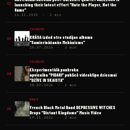
02
launching their latest effort “Hate the Player, Not the
Game”
16.11.2020 · 2 min
JAUNUMI
KRĀSA izdod otro studijas albumu
03
“Samierināšanās Mehānisms”
26.07.2026 · 3 min
JAUNUMI
Eksperimentālā pankroka
04
apvienība “PIDARI” publicē videoklipu dziesmai
“DZĪVE IR SKAISTA”
28.02.2026 · 2 min
NEWS
French Black Metal Band DEPRESSIVE WITCHES
05
Drops “Distant Kingdoms” Music Video
19.11.2022 · 2 min