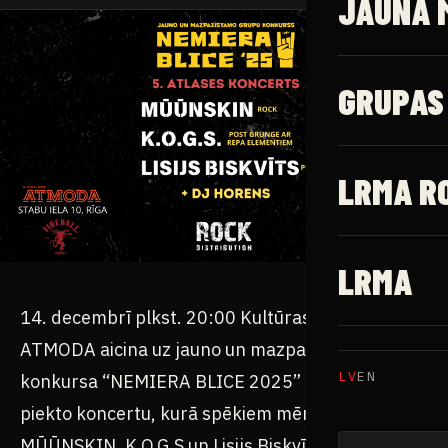
JAUNĀ 
GRUPAS
LRMA R
LRMA
14. decembrī plkst. 20:00 Kultūras Nams
ATMODA aicina uz jauno un mazpazīstamo grupu
LV
EN
konkursa “NEMIERA BLICE 2025” pirmās kārtas
piekto koncertu, kurā spēkiem mērosies grupas
MŪŪNSKIN, K.O.G.S un Lisijs Biskvīts.