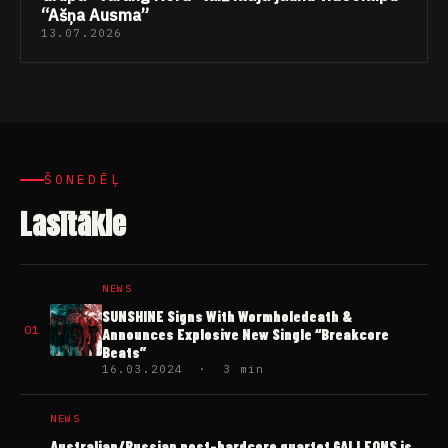
“Ašņa Ausma”
13.07.2026
ŠONEDĒĻ
Lasītākie
NEWS
SUNSHINE Signs With Wormholedeath &
01
Announces Explosive New Single “Breakcore
Beats”
16.03.2024 · 3 min
NEWS
Australian/Russian post-hardcore quartet GALLEONS is