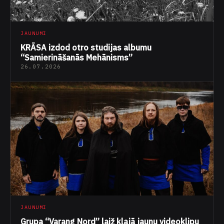
JAUNUMI
KRĀSA izdod otro studijas albumu
“Samierināšanās Mehānisms”
26.07.2026
JAUNUMI
Grupa “Varang Nord” laiž klajā jaunu videoklipu