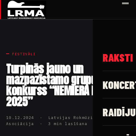
✕
RAKSTI
FESTIVĀLI
Turpinās jauno un
mazpazīstamo grupu
KONCER
konkurss “NEMIERA BLICE
2025”
RAIDĪJU
10.12.2024 · Latvijas Rokmūzikas
Asociācija · 3 min lasīšana