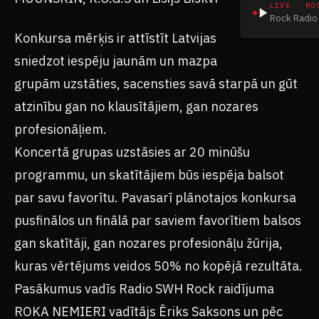
LIVE · RO
Rock Radio 
Konkursa mērķis ir attīstīt Latvijas kultūras dzīvi,
sniedzot iespēju jaunām un mazpazīstamām
grupām uzstāties, sacensties savā starpā un gūt
atzinību gan no klausītājiem, gan nozares
profesionāļiem.
Koncertā grupas uzstāsies ar 20 minūšu
programmu, un skatītājiem būs iespēja balsot
par savu favorītu. Pavasarī plānotajos konkursa
pusfinālos un finālā par saviem favorītiem balsos
gan skatītāji, gan nozares profesionāļu žūrija,
kuras vērtējums veidos 50% no kopējā rezultāta.
Pasākumus vadīs Radio SWH Rock raidījuma
ROKA NEMIERI vadītājs Ēriks Saksons un pēc