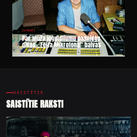
JAUNUMI
Par mūža ieguldījumu pasniegs
divas „Zelta Mikrofona” balvas
SAISTĪTIE
SAISTĪTIE RAKSTI