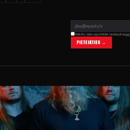
Piekrītu datu apstrādei saskaņā ar
pri
PIETEIKTIES →