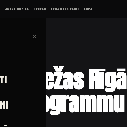
I
JAUNĀ MŪZIKA
GRUPAS
LRMA ROCK RADIO
LRMA
✕
 Atgriežas Rīgā
TI
ertprogrammu
MI
S”