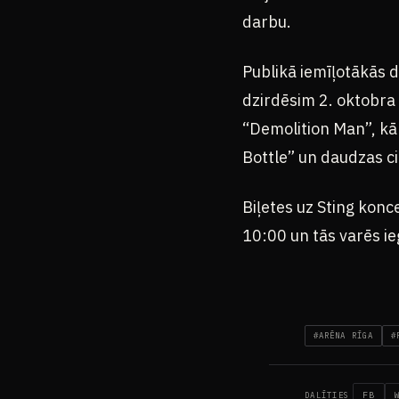
darbu.
Publikā iemīļotākās 
dzirdēsim 2. oktobra
“Demolition Man”, kā
Bottle” un daudzas ci
Biļetes uz Sting konc
10:00 un tās varēs ie
#ARĒNA RĪGA
#
FB
DALĪTIES