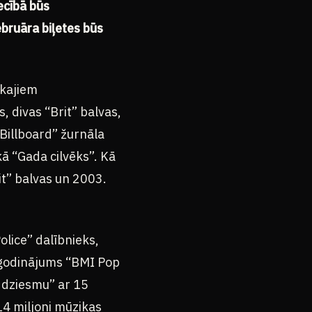
iecībā būs
ebruāra biļetes būs
ākajiem
, divas “Brit” balvas,
Billboard” žurnāla
ā “Gada cilvēks”. Kā
it” balvas un 2003.
olice” dalībnieks,
pagodinājums “BMI Pop
o dziesmu” ar 15
14 miljoni mūzikas