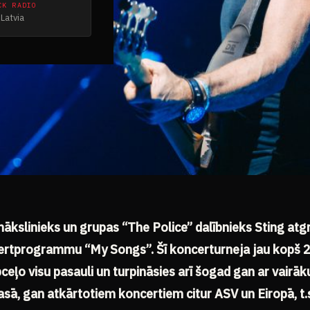
CK RADIO
Latvia
omākslinieks un grupas “The Police” dalībnieks Sting atg
ertprogrammu “My Songs”. Šī koncerturneja jau kopš 
ļo visu pasauli un turpināsies arī šogad gan ar vairāk
sā, gan atkārtotiem koncertiem citur ASV un Eiropā, t.s