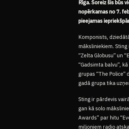
Rīga. Šoreiz šis būs v
nopērkamas no 7. febru
pieejamas iepriekšpā
Komponists, dziedātāj
māksliniekiem. Sting 
“Zelta Globusu” un “
“Gadsimta balvu”, kā
grupas “The Police” d
gadā grupa tika uzņe
Sting ir pārdevis vai
gan kā solo mākslini
Awards” par hitu “Eve
miljoniem radio atsk