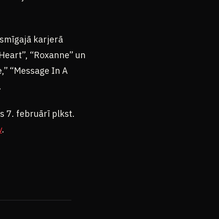
smīgajā karjerā
 Heart”, “Roxanne” un
e,” “Message In A
.
 7. februārī plkst.
v
.