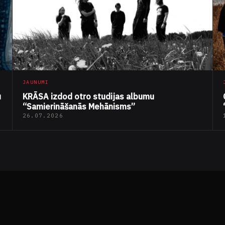
JAUNUMI
u
KRĀSA izdod otro studijas albumu
“Samierināšanās Mehānisms”
26.07.2026