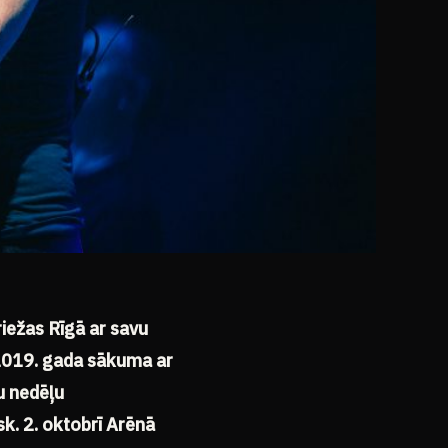
riežas Rīgā ar savu
2019. gada sākuma ar
u nedēļu
k. 2. oktobrī Arēnā