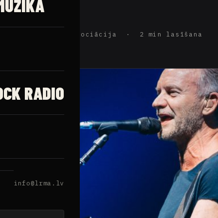
MŪZIKA
ijas Rokmūzikas Asociācija · 2 min lasīšana
OCK RADIO
info@lrma.lv