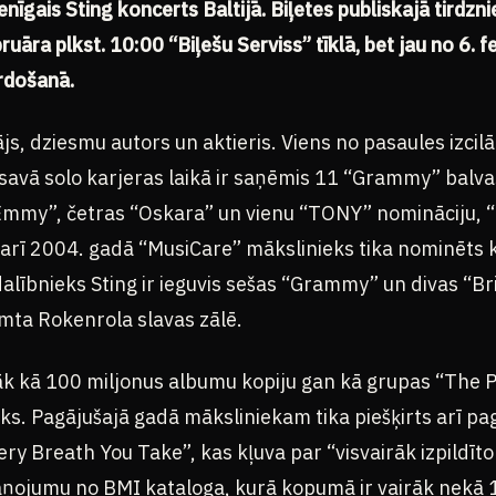
ienīgais Sting koncerts Baltijā. Biļetes publiskajā tirdzn
āra plkst. 10:00 “Biļešu Serviss” tīklā, bet jau no 6. f
rdošanā.
s, dziesmu autors un aktieris. Viens no pasaules izcil
savā solo karjeras laikā ir saņēmis 11 “Grammy” balvas
Emmy”, četras “Oskara” un vienu “TONY” nomināciju, “
 arī 2004. gadā “MusiCare” mākslinieks tika nominēts k
alībnieks Sting ir ieguvis sešas “Grammy” un divas “Br
mta Rokenrola slavas zālē.
rāk kā 100 miljonus albumu kopiju gan kā grupas “The P
eks. Pagājušajā gadā māksliniekam tika piešķirts arī 
ry Breath You Take”, kas kļuva par “visvairāk izpildīt
aņojumu no BMI kataloga, kurā kopumā ir vairāk nekā 