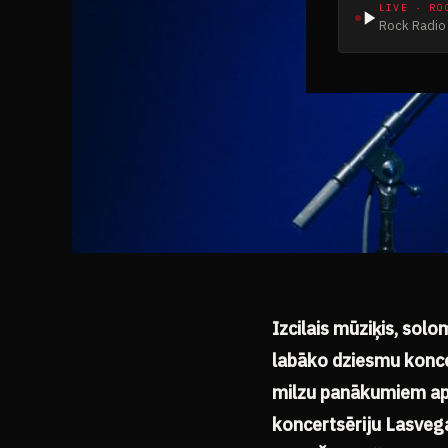
LIVE · RO
Rock Radio 
Izcilais mūziķis, sol
labāko dziesmu konc
milzu panākumiem apce
koncertsēriju Lasvega