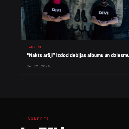
JAUNUMI
“Nakts arāji” izdod debijas albumu un dziesm
26.07.2026
ŠONEDĒĻ