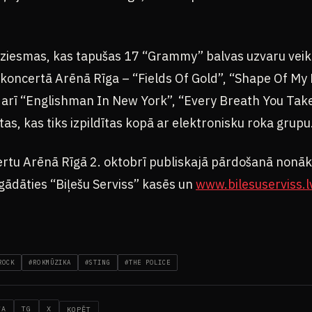
dziesmas, kas tapušas 17 “Grammy” balvas uzvaru veik
 koncertā Arēnā Rīga – “Fields Of Gold”, “Shape Of My
 arī “Englishman In New York”, “Every Breath You Tak
tas, kas tiks izpildītas kopā ar elektronisku roka grupu
ertu Arēnā Rīgā 2. oktobrī publiskajā pārdošanā nonāks
gādāties “Biļešu Serviss” kasēs un
www.bilesuserviss.l
ROCK
#ROKMŪZIKA
#STING
#THE POLICE
WA
TG
X
KOPĒT