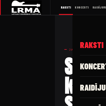
RAKSTI
KONCERTI
RAIDĪJUM
RAKSTI
JAUNUMI
STING
KONCER
konc
RAIDĪJU
SONG