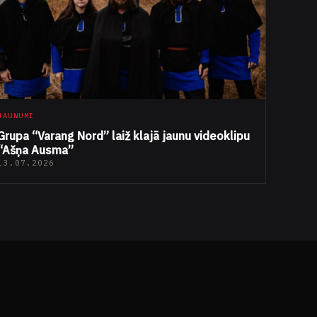
JAUNUMI
Grupa “Varang Nord” laiž klajā jaunu videoklipu
“Ašņa Ausma”
13.07.2026