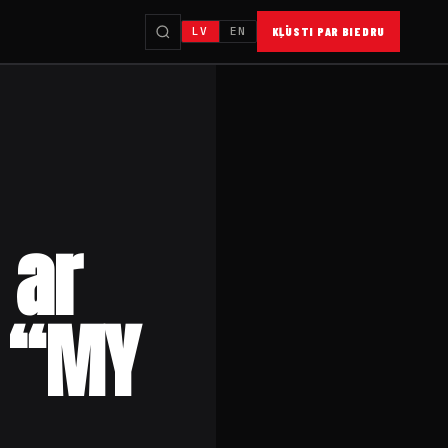
LV
EN
KĻŪSTI PAR BIEDRU
 ar
 “MY