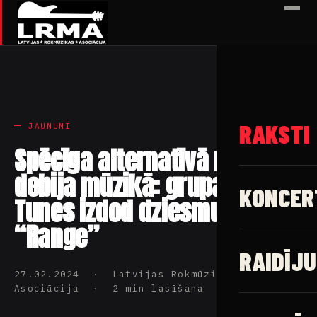
✕
RAKSTI
JAUNUMI
Spēcīga alternatīvā roka
debija mūzikā: grupa The
KONCER
Tunes izdod dziesmu
“Range”
RAIDĪJU
27.02.2024 · Latvijas Rokmūzikas
Asociācija · 2 min lasīšana