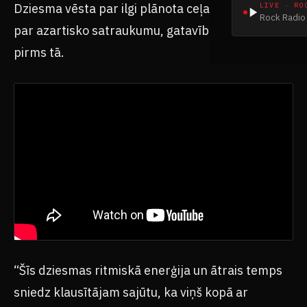
Dziesma vēsta par ilgi plānota ceļa uzsākšanu,
LIVE · RO
Rock Radio 
par azartisko satraukumu, gatavību un prieku
pirms tā.
“Šīs dziesmas ritmiskā enerģija un ātrais temps
sniedz klausītājam sajūtu, ka viņš kopā ar