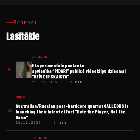
ŠONEDĒĻ
Lasītākie
JAUNUMI
Eksperimentālā pankroka
01
apvienība “PIDARI” publicē videoklipu dziesmai
“DZĪVE IR SKAISTA”
28.02.2026 · 2 min
NEWS
Australian/Russian post-hardcore quartet GALLEONS is
02
launching their latest effort “Hate the Player, Not the
Game”
16.11.2020 · 2 min
JAUNUMI