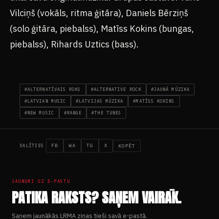
Vilciņš (vokāls, ritma ģitāra), Daniels Bērziņš
(solo ģitāra, piebalss), Matīss Kokins (bungas,
piebalss), Rihards Uztics (bass).
#ALTERNATĪVAIS ROKS
#ALTERNATIVE ROCK
#JAUNĀ MŪZIKA
#LATVIAN MUSIC
#LATVIJAS MŪZIKA
#MATĪSS KOKINS
#NEW MUSIC
#RANGE
#THE TUNES
FB
WA
TG
X
KOPĒT
DALĪTIES
JAUNUMI UZ E-PASTU
PATIKA RAKSTS? SAŅEM VAIRĀK.
Saņem jaunākās LRMA ziņas tieši savā e-pastā.