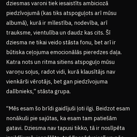
dziesmas varoni tiek iesaistīts ambiciozā
piedzīvojumā (kas tiks atspoguļots arī mūsu
albumā), kurā ir mīlestība, nodevība, arī
trauksme, vientulība un daudz kas cits. Šī
dziesma ne tikai veido stāsta fonu, bet arī ir
būtiska ceļojuma emocionālās pieredzes daļa.
Katra nots un ritma sitiens atspoguļo mūsu
varoņu soļus, radot vidi, kurā klausītājs nav
vienkārši vērotājs, bet gan piedzīvojuma
dalībnieks,” stāsta grupa.
“Mēs esam šo brīdi gaidījuši ļoti ilgi. Beidzot esam
nonākuši pie sajūtas, ka esam tam patiešām
gatavi. Dziesma nav tapusi tikko, tā ir noslīpēta