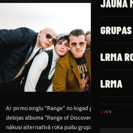
JAUNĀ 
GRUPAS
LRMA R
LRMA
Ar pirmo singlu “Range” no šogad gaidāmā
LV
EN
debijas albuma “Range of Discovery” klajā
nākusi alternatīvā roka puišu grupa “The Tunes”.