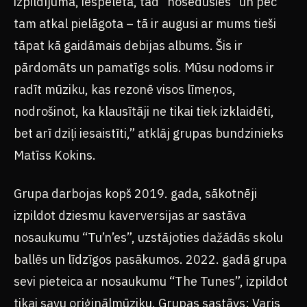
izpildījumā, iespēlēta, tad “nosēdusies” un pēc
tam atkal pielāgota – tā ir augusi ar mums tieši
tāpat kā gaidāmais debijas albums. Šis ir
pārdomāts un pamatīgs solis. Mūsu nodoms ir
radīt mūziku, kas rezonē visos līmeņos,
nodrošinot, ka klausītāji ne tikai tiek izklaidēti,
bet arī dziļi iesaistīti,” atklāj grupas bundzinieks
Matīss Kokins.
Grupa darbojas kopš 2019. gada, sākotnēji
izpildot dziesmu kaverversijas ar sastāva
nosaukumu “Tu’n’es”, uzstājoties dažādās skolu
ballēs un līdzīgos pasākumos. 2022. gadā grupa
sevi pieteica ar nosaukumu “The Tunes”, izpildot
tikai savu oriģinālmūziku. Grupas sastāvs: Varis