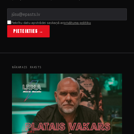
Piekrītu datu apstrādei saskaņā ar
privātuma politiku
PIETEIKTIES →
NĀKAMAIS RAKSTS
JAUNUMI