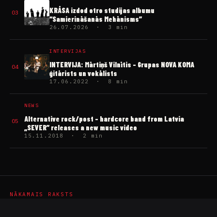
KRĀSA izdod otro studijas albumu
03
“Samierināšanās Mehānisms”
26.07.2026 · 3 min
INTERVIJAS
INTERVIJA: Mārtiņš Vilnītis – Grupas NOVA KOMA
04
ģitārists un vokālists
17.06.2022 · 8 min
NEWS
Alternative rock/post – hardcore band from Latvia
05
„SEVER” releases a new music video
15.11.2018 · 2 min
NĀKAMAIS RAKSTS