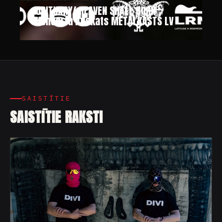
OBITUARY/ HEAVEN SHALL BURN
Koncerta Apskats METĀLKĀSTS LV
SAISTĪTIE
SAISTĪTIE RAKSTI