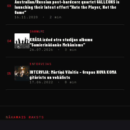
Australian/Russian post-hardcore quartet GALLEONS is
03
launching their latest effort “Hate the Player, Not the
Game”
16.11.2020 · 2 min
JAUNUMI
KRĀSA izdod otro studijas albumu
04
“Samierināšanās Mehānisms”
26.07.2026 · 3 min
INTERVIJAS
INTERVIJA: Mārtiņš Vilnītis – Grupas NOVA KOMA
05
ģitārists un vokālists
17.06.2022 · 8 min
NĀKAMAIS RAKSTS