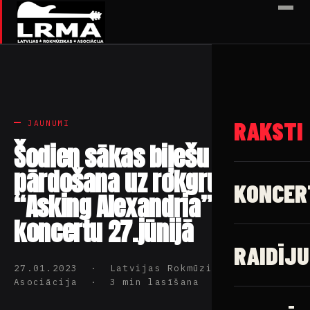
✕
RAKSTI
JAUNUMI
Šodien sākas biļešu
pārdošana uz rokgrupas
KONCER
“Asking Alexandria”
koncertu 27.jūnijā
RAIDĪJU
27.01.2023 · Latvijas Rokmūzikas
Asociācija · 3 min lasīšana