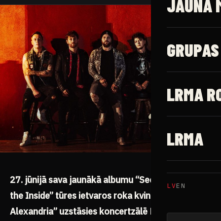
JAUNĀ 
GRUPAS
LRMA R
LRMA
27. jūnijā sava jaunākā albumu “See What’s on
LV
EN
the Inside” tūres ietvaros roka kvintets “Asking
Alexandria” uzstāsies koncertzālē Palladium. Tā