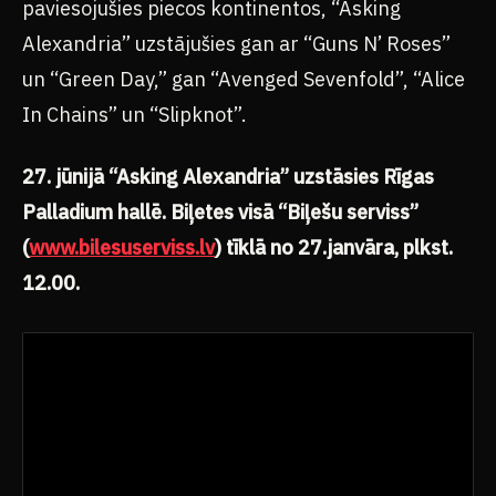
paviesojušies piecos kontinentos, “Asking
Alexandria” uzstājušies gan ar “Guns N’ Roses”
un “Green Day,” gan “Avenged Sevenfold”, “Alice
In Chains” un “Slipknot”.
27. jūnijā “Asking Alexandria” uzstāsies Rīgas
Palladium hallē. Biļetes visā “Biļešu serviss”
(
www.bilesuserviss.lv
) tīklā no 27.janvāra, plkst.
12.00.