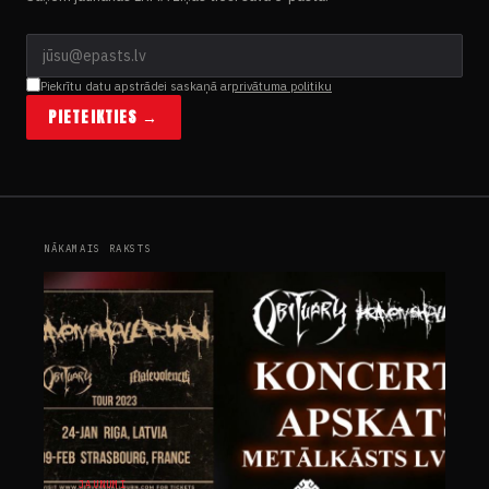
Piekrītu datu apstrādei saskaņā ar
privātuma politiku
PIETEIKTIES →
NĀKAMAIS RAKSTS
JAUNUMI