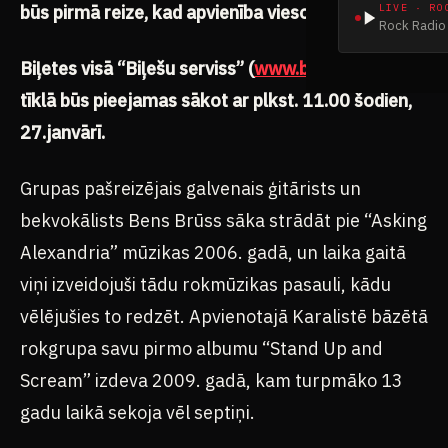
būs pirmā reize, kad apvienība viesosies Baltijā.
LIVE · RO
Rock Radio 
Biļetes visā “Biļešu serviss” (
www.bilesuserviss.lv
)
tīklā būs pieejamas sākot ar plkst. 11.00 šodien,
27.janvārī.
Grupas pašreizējais galvenais ģitārists un
bekvokālists Bens Brūss sāka strādāt pie “Asking
Alexandria” mūzikas 2006. gadā, un laika gaitā
viņi izveidojuši tādu rokmūzikas pasauli, kādu
vēlējušies to redzēt. Apvienotajā Karalistē bāzētā
rokgrupa savu pirmo albumu “Stand Up and
Scream” izdeva 2009. gadā, kam turpmāko 13
gadu laikā sekoja vēl septiņi.