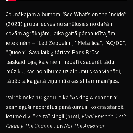
Jaunākajam albumam “See What’s on the Inside”
(2021) grupa iedvesmu smēlusies no dažām
savām agrākajām, laika gaitā pārbaudītajām
ietekmēm – “Led Zeppelin”, “Metallica”, “AC/DC”,
“Queen”. Savulaik ģitārists Bens Brūss
paskaidrojis, ka viņiem nepatīk sacerēt tādu
mūziku, kas no albuma uz albumu skan vienādi,
tāpēc laika gaitā viņu mūzikas stils ir mainījies.
Vairāk nekā 10 gadu laikā “Asking Alexandria”
sasnieguši necerētus panākumus, ko cita starpā
iezīmē divi “Zelta” singli (proti,
Final Episode (Let’s
Change The Channel)
un
Not The American