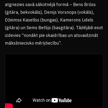
atgriezies savā sākotnējā formā – Bens Brūss
(ģitāra, bekvokāls), Denijs Vorsnops (vokāls),
Džeimss Kasellss (bungas), Kamerons Lidels
(ģitāra) un Sems Betlijs (basģitāra). Tādējādi esot
izdevies “nonākt pie skaidrības un atsvaidzināt
māksliniecisko mērķtiecību”.