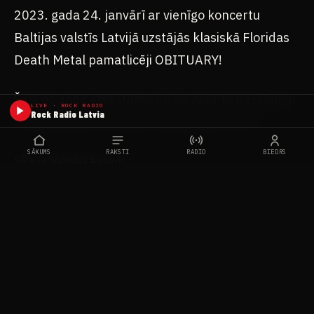
2023. gada 24. janvārī ar vienīgo koncertu
Baltijas valstīs Latvijā uzstājās klasiskā Floridas
Death Metal pamatlicēji OBITUARY!
Šajā epizodē atskatāmies uz aizvadīto pasākumu
LIVE · ROCK RADIO
Rock Radio Latvia
un padalāmies ar saviem iespaidiem par to.
SĀKUMS
RAKSTI
RADIO
BIEDRS
SEKO Metālkāstam :
https://www.facebook.com/metalkastslv​​
Metālkāsts LV ir podkāsts latviešu valodā smagās
muzikas cienītājiem. Albumu apskati, dažādi topi,
sarunas/intervijas, koncertu apskati u.c jaunumi.