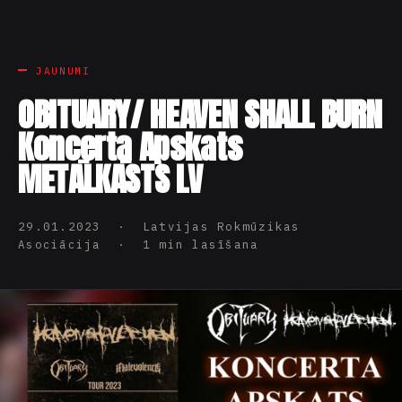
JAUNUMI
OBITUARY/ HEAVEN SHALL BURN
Koncerta Apskats
METĀLKĀSTS LV
29.01.2023 · Latvijas Rokmūzikas
Asociācija · 1 min lasīšana