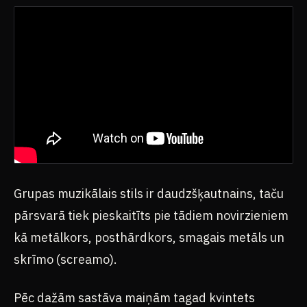
Grupas muzikālais stils ir daudzšķautnains, taču
pārsvarā tiek pieskaitīts pie tādiem novirzieniem
kā metālkors, posthārdkors, smagais metāls un
skrīmo (screamo).
Pēc dažām sastāva maiņām tagad kvintets