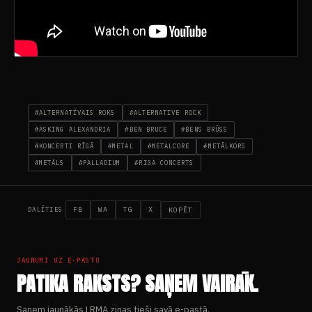
#ALTERNATĪVAIS ROKS
#ALTERNATIVE ROCK
#ASKING ALEXANDRIA
#BEN BRUCE
#BENS BRŪSS
#KONCERTI RĪGĀ
#METAL
#METALCORE
#METĀLKORS
#METĀLS
#PALLADIUM
#RIGA CONCERTS
FB
WA
TG
X
KOPĒT
DALĪTIES
JAUNUMI UZ E-PASTU
PATIKA RAKSTS? SAŅEM VAIRĀK.
Saņem jaunākās LRMA ziņas tieši savā e-pastā.