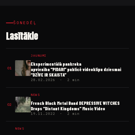
ŠONEDĒĻ
Lasītākie
JAUNUMI
Eksperimentālā pankroka
01
apvienība “PIDARI” publicē videoklipu dziesmai
“DZĪVE IR SKAISTA”
28.02.2026 · 2 min
NEWS
French Black Metal Band DEPRESSIVE WITCHES
02
Drops “Distant Kingdoms” Music Video
19.11.2022 · 2 min
NEWS