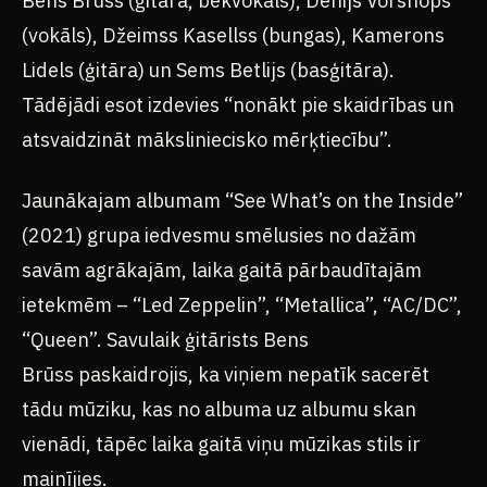
Bens Brūss (ģitāra, bekvokāls), Denijs Vorsnops
(vokāls), Džeimss Kasellss (bungas), Kamerons
Lidels (ģitāra) un Sems Betlijs (basģitāra).
Tādējādi esot izdevies “nonākt pie skaidrības un
atsvaidzināt māksliniecisko mērķtiecību”.
Jaunākajam albumam “See What’s on the Inside”
(2021) grupa iedvesmu smēlusies no dažām
savām agrākajām, laika gaitā pārbaudītajām
ietekmēm – “Led Zeppelin”, “Metallica”, “AC/DC”,
“Queen”. Savulaik ģitārists Bens
Brūss paskaidrojis, ka viņiem nepatīk sacerēt
tādu mūziku, kas no albuma uz albumu skan
vienādi, tāpēc laika gaitā viņu mūzikas stils ir
mainījies.