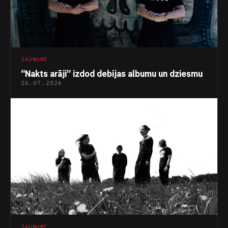
JAUNUMI
“Nakts arāji” izdod debijas albumu un dziesmu
26.07.2026
JAUNUMI