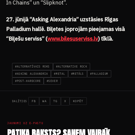
In Chains” un “Slipknot”.
27. jūnijā “Asking Alexandria” uzstāsies Rīgas
Palladium hallē. Biļetes joprojām pieejamas visā
“Biļešu serviss” (
www.bilesuserviss.lv
) tīklā.
#ALTERNATĪVAIS ROKS
#ALTERNATIVE ROCK
#ASKING ALEXANDRIA
#METAL
#METĀLS
#PALLADIUM
#POST-HARDCORE
#SEVER
FB
WA
TG
X
KOPĒT
DALĪTIES
JAUNUMI UZ E-PASTU
PATIKA RAKSTS? SAŅEM VAIRĀK.