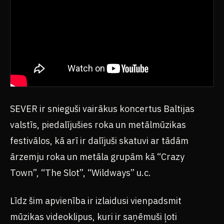
SEVER ir snieguši vairākus koncertus Baltijas
valstīs, piedalījušies roka un metālmūzikas
festivālos, kā arī ir dalījuši skatuvi ar tādām
ārzemju roka un metāla grupām kā “Crazy
Town”, “The Slot”, “Wildways” u.c.
Līdz šim apvienība ir izlaidusi vienpadsmit
mūzikas videoklipus, kuri ir saņēmuši ļoti