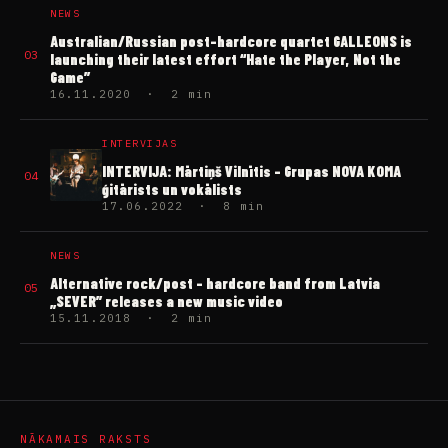
NEWS
Australian/Russian post-hardcore quartet GALLEONS is
03
launching their latest effort “Hate the Player, Not the
Game”
16.11.2020 · 2 min
INTERVIJAS
INTERVIJA: Mārtiņš Vilnītis – Grupas NOVA KOMA
04
ģitārists un vokālists
17.06.2022 · 8 min
NEWS
Alternative rock/post – hardcore band from Latvia
05
„SEVER” releases a new music video
15.11.2018 · 2 min
NĀKAMAIS RAKSTS