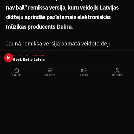
nav bail” remiksa versija, kuru veidojis Latvijas
dīdžeju aprindās pazīstamais elektroniskās
mūzikas producents Dubra.
Jaunā remiksa versija pamatā veidota deju
mūzikas apakšžanra
drum and bass
estētikā,
LIVE · ROCK RADIO
Rock Radio Latvia
sapludinot to ar regeja ritmiem.
Drum and bass
žanra aizsākumi meklējami 1980.gadu beigās un
SĀKUMS
RAKSTI
RADIO
BIEDRS
to galvenokārt raksturo ātrs, lauzts ritms, kuru
parasti papildina dziļa un spēcīga basa līnija.