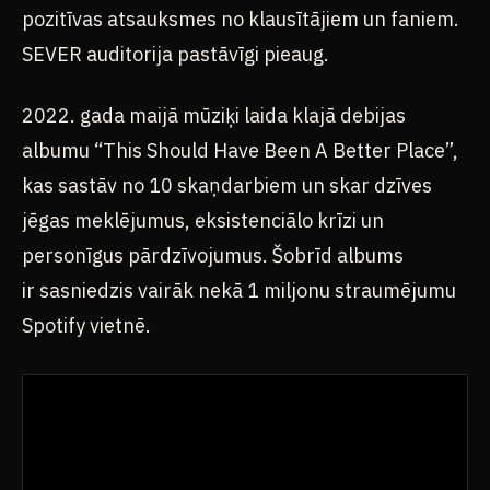
pozitīvas atsauksmes no klausītājiem un faniem.
SEVER auditorija pastāvīgi pieaug.
2022. gada maijā mūziķi laida klajā debijas
albumu “This Should Have Been A Better Place”,
kas sastāv no 10 skaņdarbiem un skar dzīves
jēgas meklējumus, eksistenciālo krīzi un
personīgus pārdzīvojumus. Šobrīd albums
ir sasniedzis vairāk nekā 1 miljonu straumējumu
Spotify vietnē.