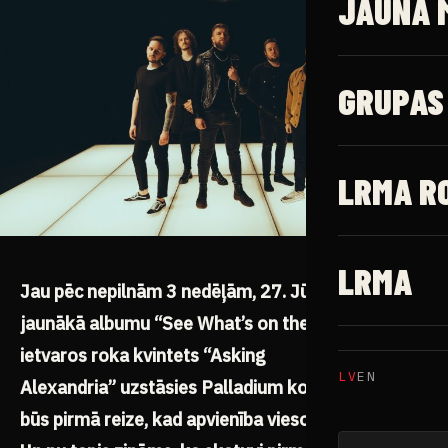
JAUNĀ 
GRUPAS
LRMA R
LRMA
Jau pēc nepilnām 3 nedēļām, 27. Jūnijā, sava
jaunākā albumu “See What’s on the Inside” tūres
ietvaros roka kvintets “Asking
LV
EN
Alexandria” uzstāsies Palladium koncertzālē. Tā
būs pirmā reize, kad apvienība viesosies Baltijā.