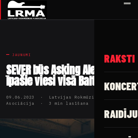
✕
RAKSTI
JAUNUMI
SEVER būs Asking Alexandria
īpašie viesi visā Baltijā
KONCER
09.06.2023 · Latvijas Rokmūzikas
Asociācija · 3 min lasīšana
RAIDĪJU