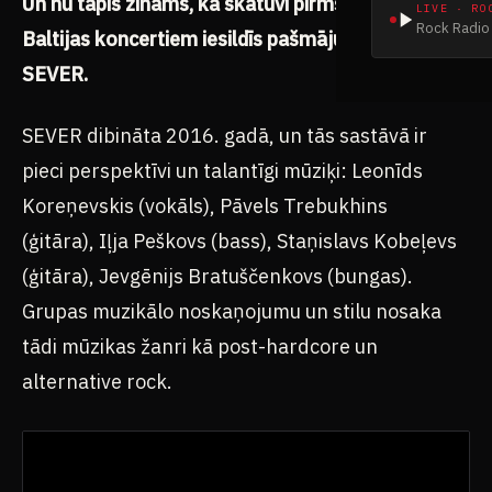
Un nu tapis zināms, ka skatuvi pirms visiem trim
LIVE · RO
Rock Radio 
Baltijas koncertiem iesildīs pašmāju apvienība
SEVER.
SEVER dibināta 2016. gadā, un tās sastāvā ir
pieci perspektīvi un talantīgi mūziķi: Leonīds
Koreņevskis (vokāls), Pāvels Trebukhins
(ģitāra), Iļja Peškovs (bass), Staņislavs Kobeļevs
(ģitāra), Jevgēnijs Bratuščenkovs (bungas).
Grupas muzikālo noskaņojumu un stilu nosaka
tādi mūzikas žanri kā post-hardcore un
alternative rock.