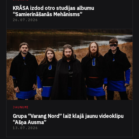
KRĀSA izdod otro studijas albumu
“Samierināšanās Mehānisms”
26.07.2026
JAUNUMI
Grupa “Varang Nord” laiž klajā jaunu videoklipu
“Ašņa Ausma”
13.07.2026