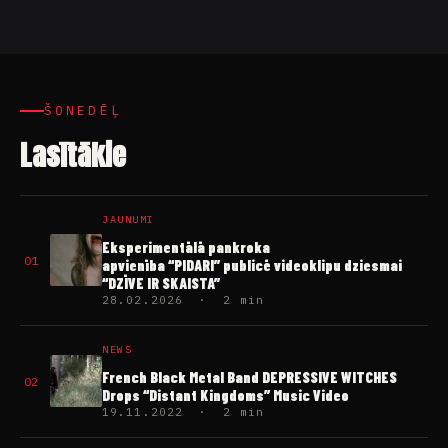
ŠONEDĒĻ
Lasītākie
JAUNUMI
Eksperimentālā pankroka
01
apvienība “PIDARI” publicē videoklipu dziesmai
“DZĪVE IR SKAISTA”
28.02.2026 · 2 min
NEWS
French Black Metal Band DEPRESSIVE WITCHES
02
Drops “Distant Kingdoms” Music Video
19.11.2022 · 2 min