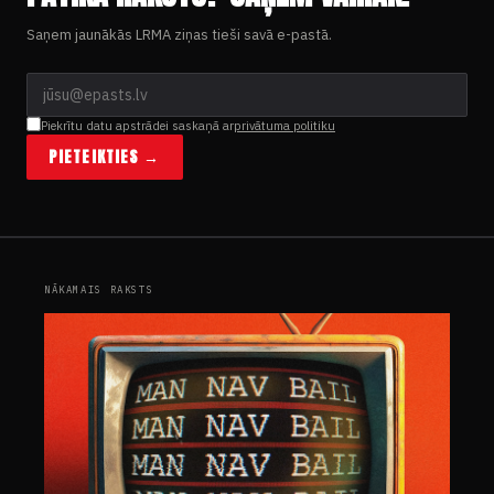
Saņem jaunākās LRMA ziņas tieši savā e-pastā.
Piekrītu datu apstrādei saskaņā ar
privātuma politiku
PIETEIKTIES →
NĀKAMAIS RAKSTS