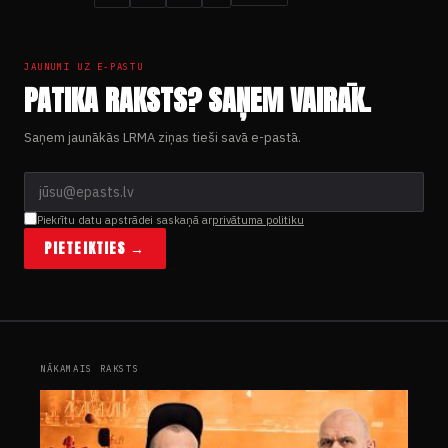
JAUNUMI UZ E-PASTU
PATIKA RAKSTS? SAŅEM VAIRĀK.
Saņem jaunākās LRMA ziņas tieši savā e-pastā.
Piekrītu datu apstrādei saskaņā ar
privātuma politiku
PIETEIKTIES →
NĀKAMAIS RAKSTS