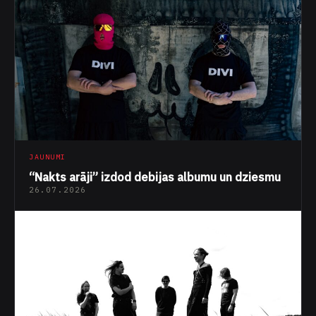
JAUNUMI
“Nakts arāji” izdod debijas albumu un dziesmu
26.07.2026