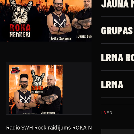
JAUNĀ 
GRUPAS
LRMA R
LRMA
LV
EN
Radio SWH Rock raidījums ROKA NEMIERI radio