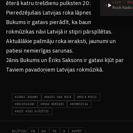
ēterā katru trešdienu pulksten 20:00.
LIVE · RO
Rock Radio 
Pieredzējušais Latvijas roka lāpnesis Jānis
Bukums ir gatavs pierādīt, ka baumas par
rokmūzikas nāvi Latvijā ir stipri pārspīlētas.
Aktuālākie pašmāju roka ieraksti, jaunumi un
patiesi nemierīgas sarunas.
Jānis Bukums un Ēriks Saksons ir gatavi kļūt par
Taviem pavadoņiem Latvijas rokmūzikā.
#JĀNIS BUKUMS
#RADIO SWH ROCK
#ROCK MUSIC
#ROCKTAGONS
#ROKA NEMIERI
#ROKMŪZIKA
#UĢIS HIGO GLĀZĪTIS
FB
WA
TG
X
KOPĒT
DALĪTIES