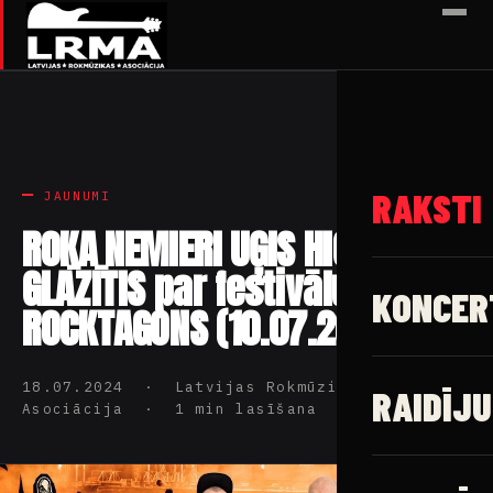
✕
RAKSTI
JAUNUMI
ROKA NEMIERI UĢIS HIGO
GLĀZĪTIS par festivālu
KONCER
ROCKTAGONS (10.07.2024)
18.07.2024 · Latvijas Rokmūzikas
RAIDĪJU
Asociācija · 1 min lasīšana