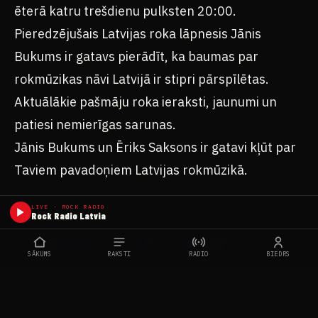
ēterā katru trešdienu pulksten 20:00.
Pieredzējušais Latvijas roka lāpnesis Jānis
Bukums ir gatavs pierādīt, ka baumas par
rokmūzikas nāvi Latvijā ir stipri pārspīlētas.
Aktuālākie pašmāju roka ieraksti, jaunumi un
patiesi nemierīgas sarunas.
Jānis Bukums un Ēriks Saksons ir gatavi kļūt par
Taviem pavadoņiem Latvijas rokmūzikā.
LIVE · ROCK RADIO
Rock Radio Latvia
#BLIND SHAPES
#ĒRIKS SAKSONS
#JĀNIS BUKUMS
#RADIO SWH ROCK
#ROCK MUSIC
#ROKA NEMIERI
SĀKUMS
RAKSTI
RADIO
BIEDRS
#ROKMŪZIKA
FB
WA
TG
X
KOPĒT
DALĪTIES