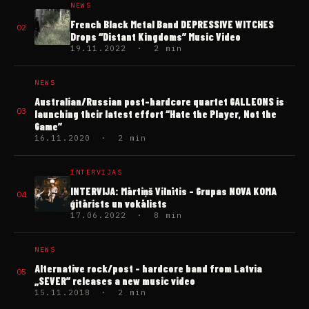
NEWS
French Black Metal Band DEPRESSIVE WITCHES
02
Drops “Distant Kingdoms” Music Video
19.11.2022 · 2 min
NEWS
Australian/Russian post-hardcore quartet GALLEONS is
03
launching their latest effort “Hate the Player, Not the
Game”
16.11.2020 · 2 min
INTERVIJAS
INTERVIJA: Mārtiņš Vilnītis – Grupas NOVA KOMA
04
ģitārists un vokālists
17.06.2022 · 8 min
NEWS
Alternative rock/post – hardcore band from Latvia
05
„SEVER” releases a new music video
15.11.2018 · 2 min