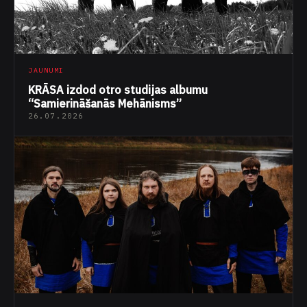
JAUNUMI
KRĀSA izdod otro studijas albumu
“Samierināšanās Mehānisms”
26.07.2026