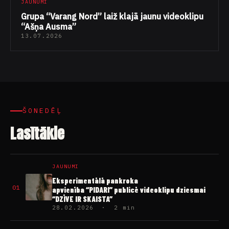
JAUNUMI
Grupa “Varang Nord” laiž klajā jaunu videoklipu
“Ašņa Ausma”
13.07.2026
ŠONEDĒĻ
Lasītākie
JAUNUMI
Eksperimentālā pankroka
01
apvienība “PIDARI” publicē videoklipu dziesmai
“DZĪVE IR SKAISTA”
28.02.2026 · 2 min