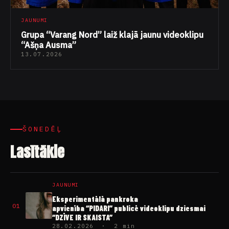
JAUNUMI
Grupa “Varang Nord” laiž klajā jaunu videoklipu
“Ašņa Ausma”
13.07.2026
ŠONEDĒĻ
Lasītākie
JAUNUMI
Eksperimentālā pankroka
01
apvienība “PIDARI” publicē videoklipu dziesmai
“DZĪVE IR SKAISTA”
28.02.2026 · 2 min