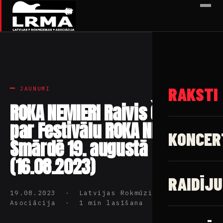
✕
RAKSTI
JAUNUMI
ROKA NEMIERI Raivis Čilipāns
par Festivālu ROKA NEMIERI
KONCER
Smārdē 19. augustā
(16.08.2023)
RAIDĪJU
19.08.2023 · Latvijas Rokmūzikas
Asociācija · 1 min lasīšana