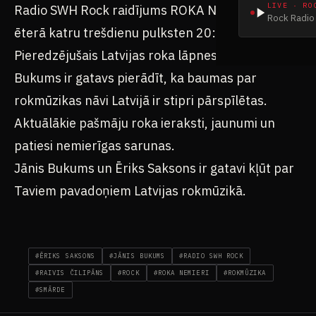
LIVE · RO
Radio SWH Rock raidījums ROKA NEMIERI radio
Rock Radio 
ēterā katru trešdienu pulksten 20:00.
Pieredzējušais Latvijas roka lāpnesis Jānis
Bukums ir gatavs pierādīt, ka baumas par
rokmūzikas nāvi Latvijā ir stipri pārspīlētas.
Aktuālākie pašmāju roka ieraksti, jaunumi un
patiesi nemierīgas sarunas.
Jānis Bukums un Ēriks Saksons ir gatavi kļūt par
Taviem pavadoņiem Latvijas rokmūzikā.
#ĒRIKS SAKSONS
#JĀNIS BUKUMS
#RADIO SWH ROCK
#RAIVIS ČILIPĀNS
#ROCK
#ROKA NEMIERI
#ROKMŪZIKA
#SMĀRDE