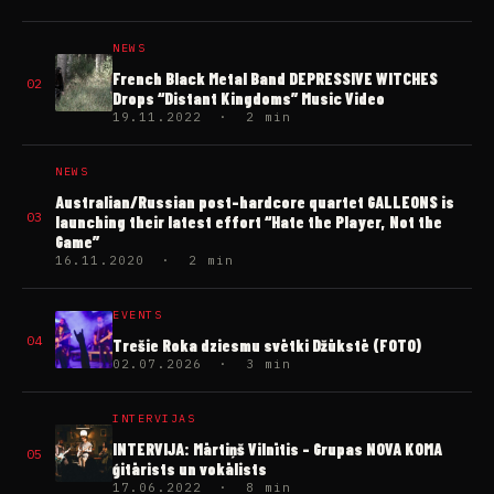
NEWS
French Black Metal Band DEPRESSIVE WITCHES
02
Drops “Distant Kingdoms” Music Video
19.11.2022 · 2 min
NEWS
Australian/Russian post-hardcore quartet GALLEONS is
03
launching their latest effort “Hate the Player, Not the
Game”
16.11.2020 · 2 min
EVENTS
04
Trešie Roka dziesmu svētki Džūkstē (FOTO)
02.07.2026 · 3 min
INTERVIJAS
INTERVIJA: Mārtiņš Vilnītis – Grupas NOVA KOMA
05
ģitārists un vokālists
17.06.2022 · 8 min