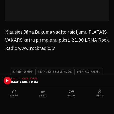
Klausies Jāņa Bukuma vadīto raidījumu PLATAIS
VAKARS katru pirmdienu plkst. 21.00 LRMA Rock
Radio www.rockradio.lv
#JĀNIS BUKUMS
#NORMUNDS ŠTEFENHĀGENS
#PLATAIS VAKARS
#RADIO SHOW
#ROCK
#ROKMŪZIKA
#URBIX
LIVE · ROCK RADIO
Rock Radio Latvia
FB
WA
TG
X
KOPĒT
DALĪTIES
SĀKUMS
RAKSTI
RADIO
BIEDRS