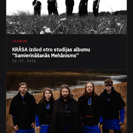
JAUNUMI
KRĀSA izdod otro studijas albumu
“Samierināšanās Mehānisms”
26.07.2026