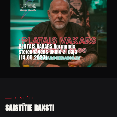
PLATAIS VAKARS
PLATAIS VAKARS Normunds
Štefenhāgens URBIX 2. daļa
(14.08.2023)
SAISTĪTIE
SAISTĪTIE RAKSTI