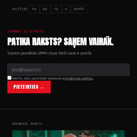
FB
WA
TG
X
KOPĒT
DALĪTIES
JAUNUMI UZ E-PASTU
PATIKA RAKSTS? SAŅEM VAIRĀK.
Saņem jaunākās LRMA ziņas tieši savā e-pastā.
Piekrītu datu apstrādei saskaņā ar
privātuma politiku
PIETEIKTIES →
NĀKAMAIS RAKSTS