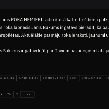
ījums ROKA NEMIERI radio ēterā katru trešdienu pulk
as roka lāpnesis Jānis Bukums ir gatavs pierādīt, ka 
 pārspīlētas. Aktuālākie pašmāju roka ieraksti, jaunumi 
s Saksons ir gatavi kļūt par Taviem pavadoņiem Latvij
KS SAKSONS
#JĀNIS BUKUMS
#RADIO SWH ROCK
#ROCK
#ROKA NEMIERI
#
WA
TG
X
KOPĒT