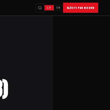
LV
EN
KĻŪSTI PAR BIEDRU
)