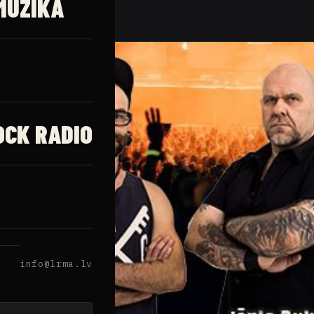
MŪZIKA
OCK RADIO
info@lrma.lv