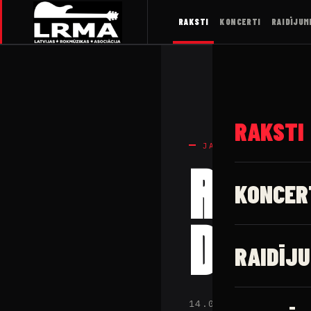
RAKSTI
KONCERTI
RAIDĪJUM
RAKSTI
JAUNUMI
ROKA 
KONCER
DEODI
RAIDĪJU
14.09.2023 · Latv