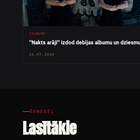
JAUNUMI
“Nakts arāji” izdod debijas albumu un dziesm
26.07.2026
ŠONEDĒĻ
Lasītākie