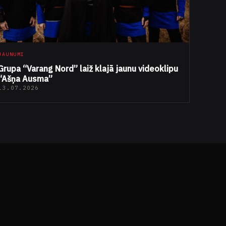
JAUNUMI
Grupa “Varang Nord” laiž klajā jaunu videoklipu
“Ašņa Ausma”
13.07.2026