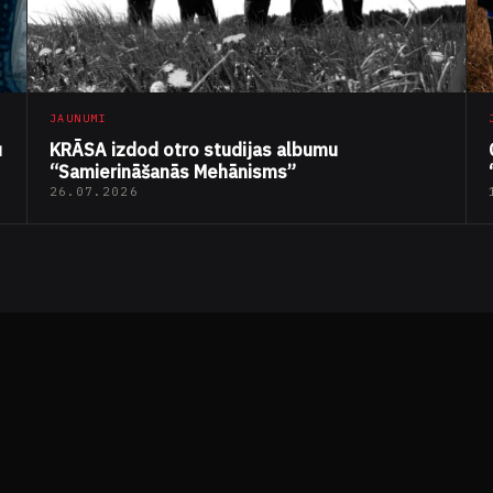
JAUNUMI
u
KRĀSA izdod otro studijas albumu
“Samierināšanās Mehānisms”
26.07.2026