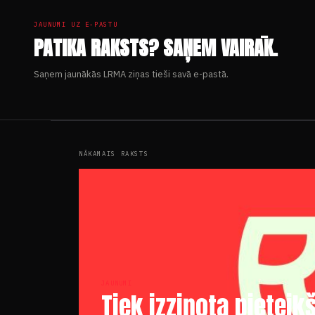
JAUNUMI UZ E-PASTU
PATIKA RAKSTS? SAŅEM VAIRĀK.
Saņem jaunākās LRMA ziņas tieši savā e-pastā.
NĀKAMAIS RAKSTS
JAUNUMI
Tiek izziņota pietei