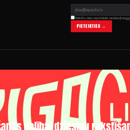
Piekrītu datu apstrādei saskaņā ar
pri
PIETEIKTIES →
kšanās dalībai dziesmu rakstīš