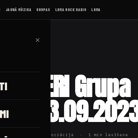
I
JAUNĀ MŪZIKA
GRUPAS
LRMA ROCK RADIO
LRMA
✕
NEMIERI Grupa
TI
UM (13.09.2023
MI
ijas Rokmūzikas Asociācija · 1 min lasīšana