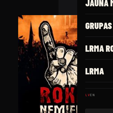
JAUNĀ 
GRUPAS
LRMA R
LRMA
LV
EN