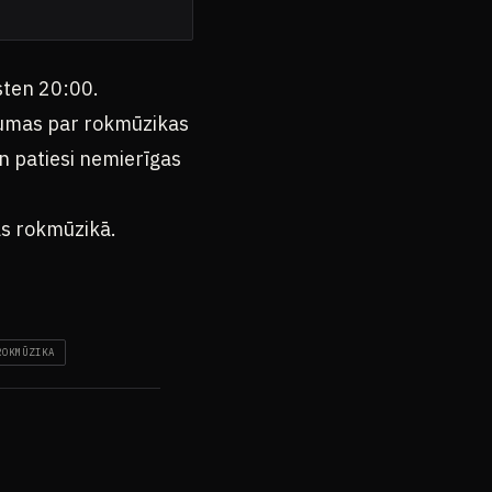
sten 20:00.
baumas par rokmūzikas
un patiesi nemierīgas
as rokmūzikā.
ROKMŪZIKA