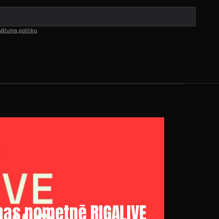
vātuma politiku
anas nometnē RIGALIVE