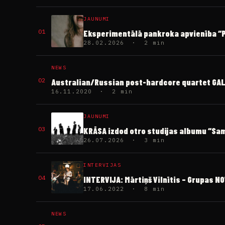
JAUNUMI
01
Eksperimentālā pankroka apvienība “PI
28.02.2026 · 2 min
NEWS
02
Australian/Russian post-hardcore quartet GALLE
16.11.2020 · 2 min
JAUNUMI
03
KRĀSA izdod otro studijas albumu “S
26.07.2026 · 3 min
INTERVIJAS
04
INTERVIJA: Mārtiņš Vilnītis – Grupas N
17.06.2022 · 8 min
NEWS