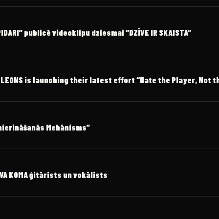
DARI” publicē videoklipu dziesmai “DZĪVE IR SKAISTA”
ONS is launching their latest effort “Hate the Player, Not 
amierināšanās Mehānisms”
OVA KOMA ģitārists un vokālists