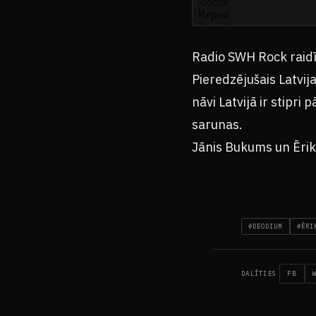
Radio SWH Rock raid
Pieredzējušais Latvij
nāvi Latvijā ir stipri
sarunas.
Jānis Bukums un Ērik
#DEODIUM
#ĒRI
FB
DALĪTIES