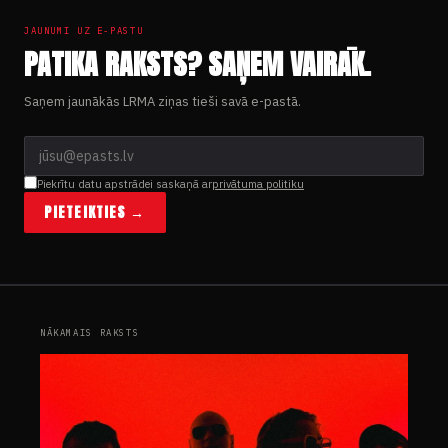
JAUNUMI UZ E-PASTU
PATIKA RAKSTS? SAŅEM VAIRĀK.
Saņem jaunākās LRMA ziņas tieši savā e-pastā.
Piekrītu datu apstrādei saskaņā ar
privātuma politiku
PIETEIKTIES →
NĀKAMAIS RAKSTS