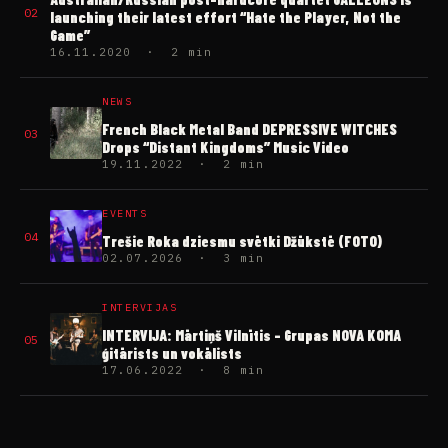
02
launching their latest effort “Hate the Player, Not the
Game”
16.11.2020 · 2 min
NEWS
French Black Metal Band DEPRESSIVE WITCHES
03
Drops “Distant Kingdoms” Music Video
19.11.2022 · 2 min
EVENTS
04
Trešie Roka dziesmu svētki Džūkstē (FOTO)
02.07.2026 · 3 min
INTERVIJAS
INTERVIJA: Mārtiņš Vilnītis – Grupas NOVA KOMA
05
ģitārists un vokālists
17.06.2022 · 8 min