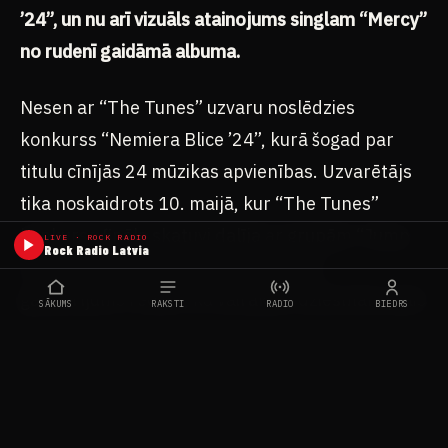
’24”, un nu arī vizuāls atainojums singlam “Mercy”
no rudenī gaidāmā albuma.
Nesen ar “The Tunes” uzvaru noslēdzies
konkurss “Nemiera Blice ’24”, kurā šogad par
titulu cīnījās 24 mūzikas apvienības. Uzvarētājs
tika noskaidrots 10. maijā, kur “The Tunes”
konkursa fināla skatuvi dalīja ar grupām “Jump
LIVE · ROCK RADIO
Rock Radio Latvia
IF not” un “Midnight Projects”. “Liels
gandarījums redzēt, ka vairākām dziesmām pūlis
SĀKUMS
RAKSTI
RADIO
BIEDRS
dzied līdzi. Kopš pirmā singla izlaišanas februārī,
esam daudz strādājuši, un šī uzvara nāk kā
sitiens pa plecu, ka kaut ko darām pareizi,” dalās
grupa.