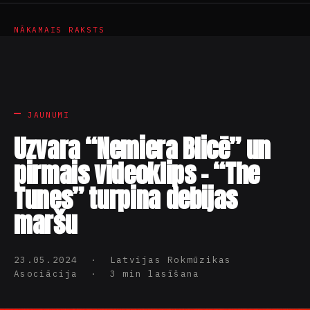
NĀKAMAIS RAKSTS
JAUNUMI
Uzvara “Nemiera Blicē” un
pirmais videoklips – “The
Tunes” turpina debijas
maršu
23.05.2024 · Latvijas Rokmūzikas
Asociācija · 3 min lasīšana