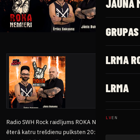
JAUNĀ 
GRUPAS
LRMA R
LRMA
LV
EN
Radio SWH Rock raidījums ROKA NEMIERI radio
ēterā katru trešdienu pulksten 20:00.