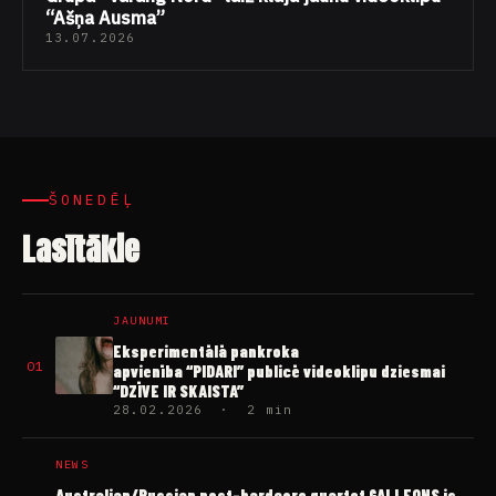
“Ašņa Ausma”
13.07.2026
ŠONEDĒĻ
Lasītākie
JAUNUMI
Eksperimentālā pankroka
01
apvienība “PIDARI” publicē videoklipu dziesmai
“DZĪVE IR SKAISTA”
28.02.2026 · 2 min
NEWS
Australian/Russian post-hardcore quartet GALLEONS is