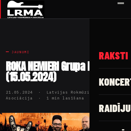
✕
RAKSTI
JAUNUMI
ROKA NEMIERI Grupa BEZVĒJŠ
(15.05.2024)
KONCER
21.05.2024 · Latvijas Rokmūzikas
Asociācija · 1 min lasīšana
RAIDĪJU