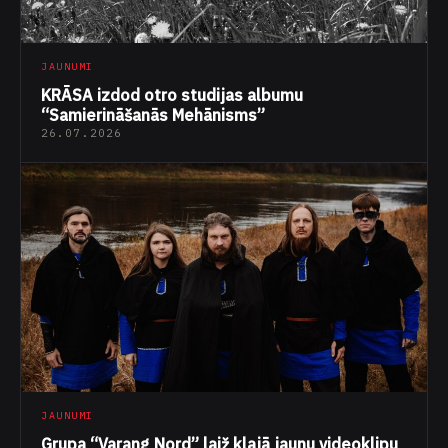
JAUNUMI
KRĀSA izdod otro studijas albumu
“Samierināšanās Mehānisms”
26.07.2026
JAUNUMI
Grupa “Varang Nord” laiž klajā jaunu videoklipu