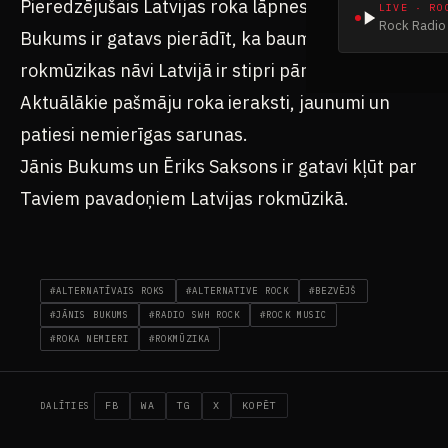
Pieredzējušais Latvijas roka lāpnesis Jānis
LIVE · RO
Rock Radio 
Bukums ir gatavs pierādīt, ka baumas par
rokmūzikas nāvi Latvijā ir stipri pārspīlētas.
Aktuālākie pašmāju roka ieraksti, jaunumi un
patiesi nemierīgas sarunas.
Jānis Bukums un Ēriks Saksons ir gatavi kļūt par
Taviem pavadoņiem Latvijas rokmūzikā.
#ALTERNATĪVAIS ROKS
#ALTERNATIVE ROCK
#BEZVĒJŠ
#JĀNIS BUKUMS
#RADIO SWH ROCK
#ROCK MUSIC
#ROKA NEMIERI
#ROKMŪZIKA
FB
WA
TG
X
KOPĒT
DALĪTIES