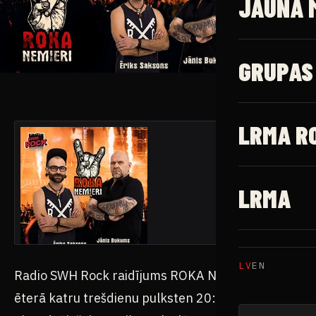
JAUNĀ 
GRUPAS
LRMA R
LRMA
LV
EN
Radio SWH Rock raidījums ROKA NEMIERI radio
ēterā katru trešdienu pulksten 20:00.