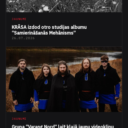
JAUNUMI
KRĀSA izdod otro studijas albumu
“Samierināšanās Mehānisms”
26.07.2026
JAUNUMI
Grupa “Varang Nord” laiž klajā jaunu videoklipu