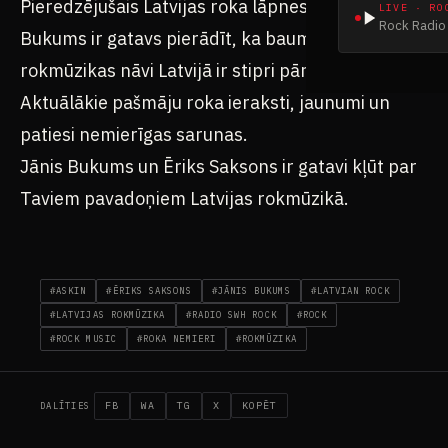
Pieredzējušais Latvijas roka lāpnesis Jānis
LIVE · RO
Rock Radio 
Bukums ir gatavs pierādīt, ka baumas par
rokmūzikas nāvi Latvijā ir stipri pārspīlētas.
Aktuālākie pašmāju roka ieraksti, jaunumi un
patiesi nemierīgas sarunas.
Jānis Bukums un Ēriks Saksons ir gatavi kļūt par
Taviem pavadoņiem Latvijas rokmūzikā.
#ASKIN
#ĒRIKS SAKSONS
#JĀNIS BUKUMS
#LATVIAN ROCK
#LATVIJAS ROKMŪZIKA
#RADIO SWH ROCK
#ROCK
#ROCK MUSIC
#ROKA NEMIERI
#ROKMŪZIKA
FB
WA
TG
X
KOPĒT
DALĪTIES