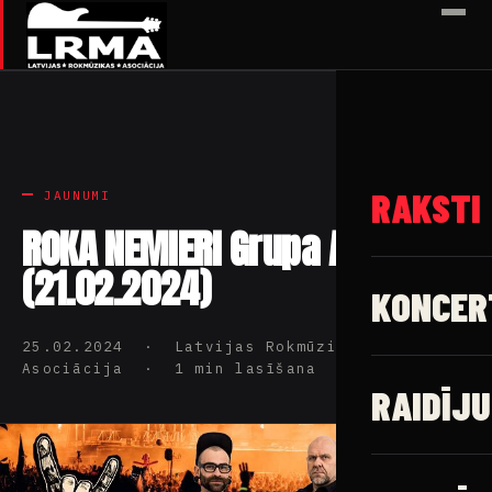
✕
RAKSTI
JAUNUMI
ROKA NEMIERI Grupa ASKIN
(21.02.2024)
KONCER
25.02.2024 · Latvijas Rokmūzikas
Asociācija · 1 min lasīšana
RAIDĪJU