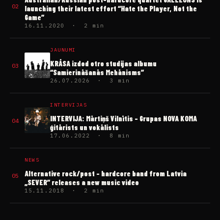
02
launching their latest effort “Hate the Player, Not the
Game”
16.11.2020 · 2 min
JAUNUMI
KRĀSA izdod otro studijas albumu
03
“Samierināšanās Mehānisms”
26.07.2026 · 3 min
INTERVIJAS
INTERVIJA: Mārtiņš Vilnītis – Grupas NOVA KOMA
04
ģitārists un vokālists
17.06.2022 · 8 min
NEWS
Alternative rock/post – hardcore band from Latvia
05
„SEVER” releases a new music video
15.11.2018 · 2 min