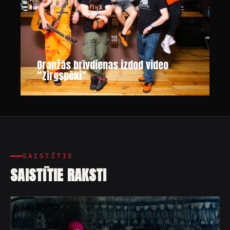
JAUNUMI
Oranžās brīvdienas izdod video
“Zirgspēki”
SAISTĪTIE
SAISTĪTIE RAKSTI