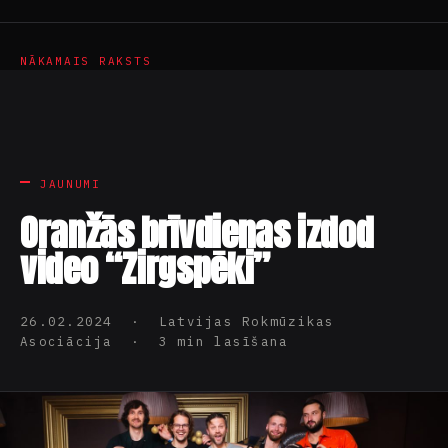
NĀKAMAIS RAKSTS
JAUNUMI
Oranžās brīvdienas izdod
video “Zirgspēki”
26.02.2024 · Latvijas Rokmūzikas
Asociācija · 3 min lasīšana