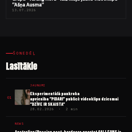
“Ašņa Ausma”
13.07.2026
ŠONEDĒĻ
Lasītākie
JAUNUMI
Eksperimentālā pankroka
01
apvienība “PIDARI” publicē videoklipu dziesmai
“DZĪVE IR SKAISTA”
28.02.2026 · 2 min
NEWS
Australian/Russian post-hardcore quartet GALLEONS is