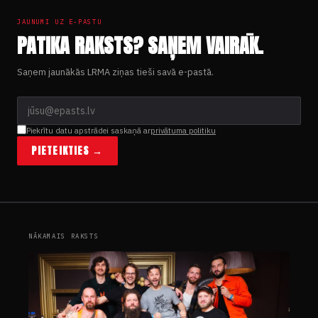
JAUNUMI UZ E-PASTU
PATIKA RAKSTS? SAŅEM VAIRĀK.
Saņem jaunākās LRMA ziņas tieši savā e-pastā.
Piekrītu datu apstrādei saskaņā ar
privātuma politiku
PIETEIKTIES →
NĀKAMAIS RAKSTS