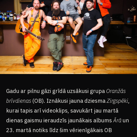
Gadu ar pilnu gāzi grīdā uzsākusi grupa
Oranžās
brīvdienas
(OB). Iznākusi jauna dziesma
Zirgspēki
,
kurai tapis arī videoklips, savukārt jau martā
dienas gaismu ieraudzīs jaunākais albums
Ārā
un
23. martā notiks līdz šim vērienīgākais OB