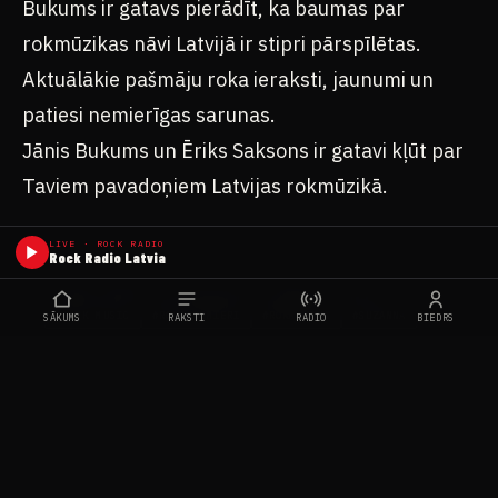
Bukums ir gatavs pierādīt, ka baumas par
rokmūzikas nāvi Latvijā ir stipri pārspīlētas.
Aktuālākie pašmāju roka ieraksti, jaunumi un
patiesi nemierīgas sarunas.
Jānis Bukums un Ēriks Saksons ir gatavi kļūt par
Taviem pavadoņiem Latvijas rokmūzikā.
LIVE · ROCK RADIO
Rock Radio Latvia
#JĀNIS BUKUMS
#LATVIAN ROCK
#RADIO SWH ROCK
#ROCK MUSIC
#ROKA NEMIERI
#ROKMŪZIKA
#SUZANNA
SĀKUMS
RAKSTI
RADIO
BIEDRS
FB
WA
TG
X
KOPĒT
DALĪTIES