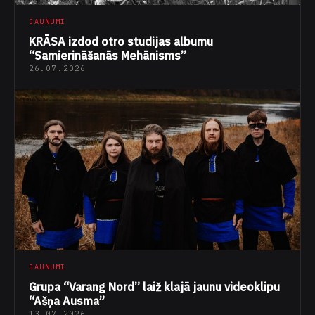
JAUNUMI
KRĀSA izdod otro studijas albumu
“Samierināšanās Mehānisms”
26.07.2026
JAUNUMI
Grupa “Varang Nord” laiž klajā jaunu videoklipu
“Ašņa Ausma”
13.07.2026