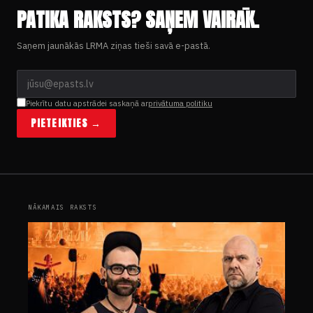
PATIKA RAKSTS? SAŅEM VAIRĀK.
Saņem jaunākās LRMA ziņas tieši savā e-pastā.
Piekrītu datu apstrādei saskaņā ar
privātuma politiku
PIETEIKTIES →
NĀKAMAIS RAKSTS