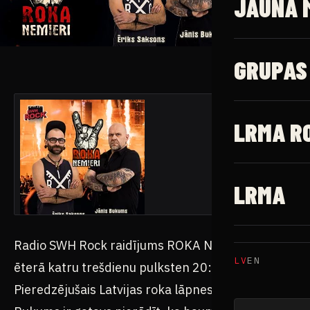
JAUNĀ 
GRUPAS
LRMA R
LRMA
Radio SWH Rock raidījums ROKA NEMIERI radio
LV
EN
ēterā katru trešdienu pulksten 20:00.
Pieredzējušais Latvijas roka lāpnesis Jānis