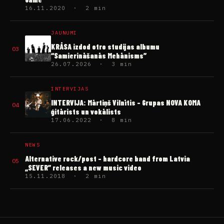
16.11.2020 · 2 min
JAUNUMI
KRĀSA izdod otro studijas albumu
03
“Samierināšanās Mehānisms”
26.07.2026 · 3 min
INTERVIJAS
INTERVIJA: Mārtiņš Vilnītis – Grupas NOVA KOMA
04
ģitārists un vokālists
17.06.2022 · 8 min
NEWS
Alternative rock/post – hardcore band from Latvia
05
„SEVER” releases a new music video
15.11.2018 · 2 min