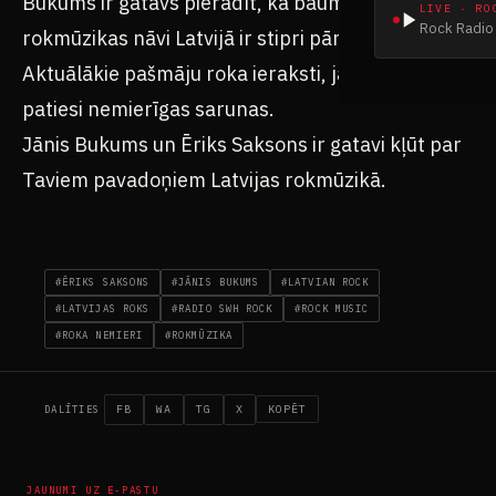
Bukums ir gatavs pierādīt, ka baumas par
LIVE · RO
Rock Radio 
rokmūzikas nāvi Latvijā ir stipri pārspīlētas.
Aktuālākie pašmāju roka ieraksti, jaunumi un
patiesi nemierīgas sarunas.
Jānis Bukums un Ēriks Saksons ir gatavi kļūt par
Taviem pavadoņiem Latvijas rokmūzikā.
#ĒRIKS SAKSONS
#JĀNIS BUKUMS
#LATVIAN ROCK
#LATVIJAS ROKS
#RADIO SWH ROCK
#ROCK MUSIC
#ROKA NEMIERI
#ROKMŪZIKA
FB
WA
TG
X
KOPĒT
DALĪTIES
JAUNUMI UZ E-PASTU