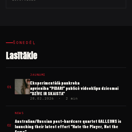
ŠONEDĒĻ
Lasītākie
JAUNUMI
Eksperimentālā pankroka
01
apvienība “PIDARI” publicē videoklipu dziesmai
“DZĪVE IR SKAISTA”
28.02.2026 · 2 min
NEWS
Australian/Russian post-hardcore quartet GALLEONS is
02
launching their latest effort “Hate the Player, Not the
Game”