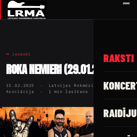
✕
RAKSTI
JAUNUMI
ROKA NEMIERI (29.01.2024)
KONCER
15.02.2025 · Latvijas Rokmūzikas
Asociācija · 1 min lasīšana
RAIDĪJU