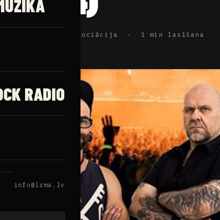
MŪZIKA
ijas Rokmūzikas Asociācija · 1 min lasīšana
OCK RADIO
info@lrma.lv