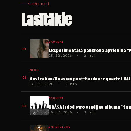
ŠONEDĒĻ
Lasītākie
JAUNUMI
01
Eksperimentālā pankroka apvienība “PI
28.02.2026 · 2 min
NEWS
02
Australian/Russian post-hardcore quartet GALLE
16.11.2020 · 2 min
JAUNUMI
03
KRĀSA izdod otro studijas albumu “S
26.07.2026 · 3 min
INTERVIJAS