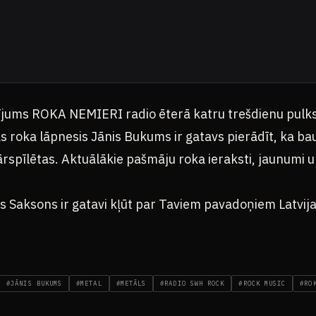
ījums ROKA NEMIERI radio ēterā katru trešdienu pulk
as roka lāpnesis Jānis Bukums ir gatavs pierādīt, ka 
 pārspīlētas. Aktuālākie pašmāju roka ieraksti, jaunumi 
s Saksons ir gatavi kļūt par Taviem pavadoņiem Latvij
#JĀNIS BUKUMS
#METAL
#METĀLS
#RADIO SWH ROCK
#ROCK MUSIC
#RO