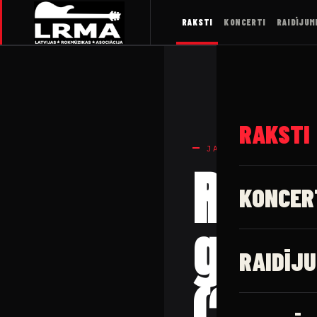
RAKSTI
KONCERTI
RAIDĪJUM
RAKSTI
JAUNUMI
ROKA 
KONCER
gada 
RAIDĪJU
(25.1