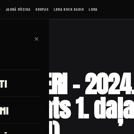
I
JAUNĀ MŪZIKA
GRUPAS
LRMA ROCK RADIO
LRMA
✕
NEMIERI – 2024
TI
atskats 1. daļ
MI
2.2024)