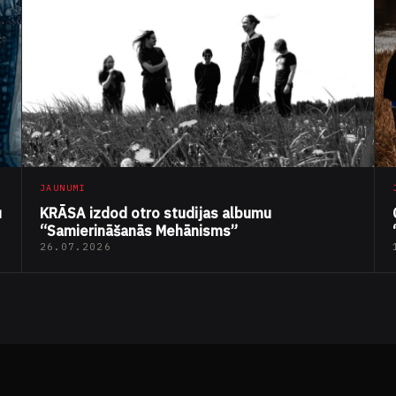
JAUNUMI
u
KRĀSA izdod otro studijas albumu
“Samierināšanās Mehānisms”
26.07.2026