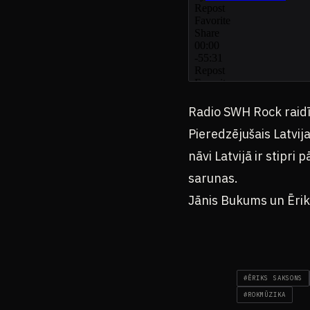
Radio SWH Rock raid
Pieredzējušais Latvij
nāvi Latvijā ir stipri
sarunas.
Jānis Bukums un Ērik
#ĒRIKS SAKSONS
#ROKMŪZIKA