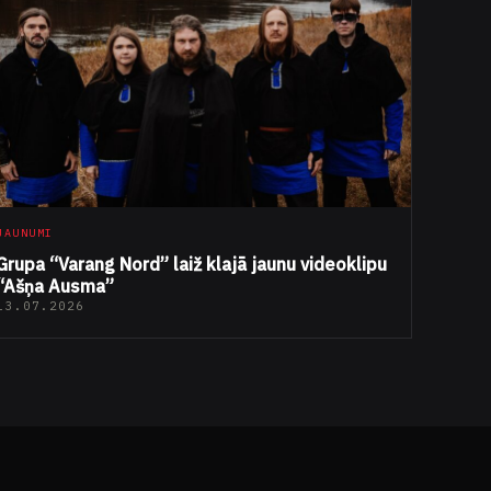
JAUNUMI
Grupa “Varang Nord” laiž klajā jaunu videoklipu
“Ašņa Ausma”
13.07.2026