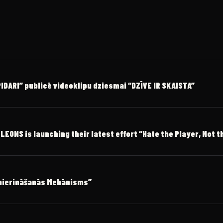
DARI” publicē videoklipu dziesmai “DZĪVE IR SKAISTA”
ONS is launching their latest effort “Hate the Player, Not 
amierināšanās Mehānisms”