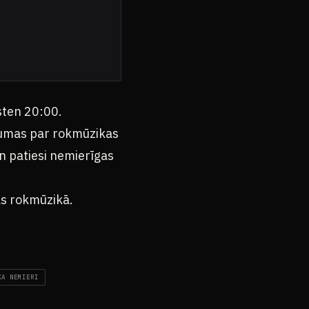
sten 20:00.
baumas par rokmūzikas
un patiesi nemierīgas
as rokmūzikā.
KA NEMIERI