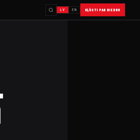
LV
EN
KĻŪSTI PAR BIEDRU
.
a