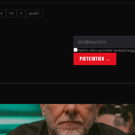
WA
TG
X
KOPĒT
Piekrītu datu apstrādei saskaņā ar
pri
PIETEIKTIES →