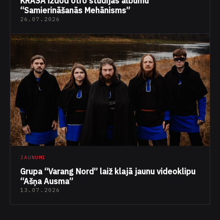
KRĀSA izdod otro studijas albumu
“Samierināšanās Mehānisms”
26.07.2026
JAUNUMI
Grupa “Varang Nord” laiž klajā jaunu videoklipu
“Ašņa Ausma”
13.07.2026