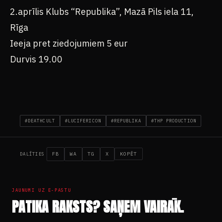
2.aprīlis Klubs “Republika”, Mazā Pils iela 11,
Rīga
Ieeja pret ziedojumiem 5 eur
Durvis 19.00
#DEATHCULT
#LUCIFERICON
#REPUBLIKA
#THP PRODUCTION
FB
WA
TG
X
KOPĒT
DALĪTIES
JAUNUMI UZ E-PASTU
PATIKA RAKSTS? SAŅEM VAIRĀK.