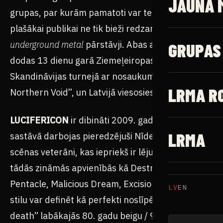
JAUNĀ 
grupas, par kurām pamatoti var teikt, ka tās ir
plašākai publikai ne tik bieži redzamie
underground metal
pārstāvji. Abas apvienības
GRUPAS
dodas 13 dienu garā Ziemeļeiropas un
Skandināvijas turnejā ar nosaukumu “Across the
LRMA R
Northern Void”, un Latvijā viesosies pirmo reizi.
LUCIFERICON
ir dibināti 2009. gadā un tās
LRMA
sastāvā darbojas pieredzējuši Nīderlandes metal
scēnas veterāni, kas iepriekš ir lējuši savas asinis
tādās zināmās apvienībās kā Deströyer 666,
Pentacle, Malicious Dream, Excision u.c. Grupas
LV
EN
stilu var definēt kā perfekti noslīpētu “blackened
death” labākajās 80. gadu beigu / 90. gadu