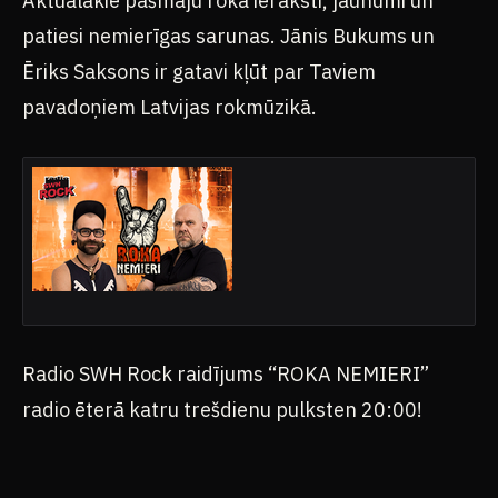
Aktuālākie pašmāju roka ieraksti, jaunumi un
patiesi nemierīgas sarunas. Jānis Bukums un
Ēriks Saksons ir gatavi kļūt par Taviem
pavadoņiem Latvijas rokmūzikā.
Radio SWH Rock raidījums “ROKA NEMIERI”
radio ēterā katru trešdienu pulksten 20:00!