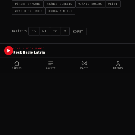
#ĒRIKS SAKSONS
#JĀNIS BUĶELIS
#JĀNIS BUKUMS
#LĪVI
#RADIO SWH ROCK
#ROKA NEMIERI
FB
WA
TG
X
KOPĒT
DALĪTIES
LIVE · ROCK RADIO
Rock Radio Latvia
SĀKUMS
RAKSTI
RADIO
BIEDRS
Latvijas Rokmūzikas Asociācija — Baltijas lielākais
roka mūzikas medijs un mākslinieku atbalsta
organizācija kopš 2016. gada.
info@lrma.lv