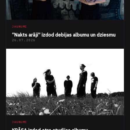
JAUNUMI
“Nakts arāji” izdod debijas albumu un dziesmu
26.07.2026
JAUNUMI