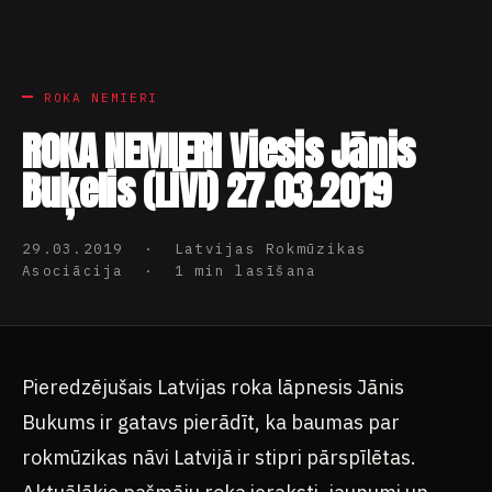
ROKA NEMIERI
ROKA NEMIERI Viesis Jānis
Buķelis (LĪVI) 27.03.2019
29.03.2019 · Latvijas Rokmūzikas
Asociācija · 1 min lasīšana
Pieredzējušais Latvijas roka lāpnesis Jānis
Bukums ir gatavs pierādīt, ka baumas par
rokmūzikas nāvi Latvijā ir stipri pārspīlētas.