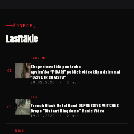
ŠONEDĒĻ
Lasītākie
JAUNUMI
Eksperimentālā pankroka
01
apvienība “PIDARI” publicē videoklipu dziesmai
“DZĪVE IR SKAISTA”
28.02.2026 · 2 min
NEWS
French Black Metal Band DEPRESSIVE WITCHES
02
Drops “Distant Kingdoms” Music Video
19.11.2022 · 2 min
NEWS