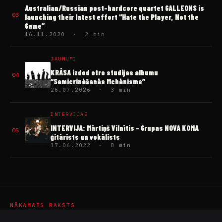
Australian/Russian post-hardcore quartet GALLEONS is
03
launching their latest effort “Hate the Player, Not the
Game”
16.11.2020 · 2 min
JAUNUMI
KRĀSA izdod otro studijas albumu
04
“Samierināšanās Mehānisms”
26.07.2026 · 3 min
INTERVIJAS
INTERVIJA: Mārtiņš Vilnītis – Grupas NOVA KOMA
05
ģitārists un vokālists
17.06.2022 · 8 min
NĀKAMAIS RAKSTS