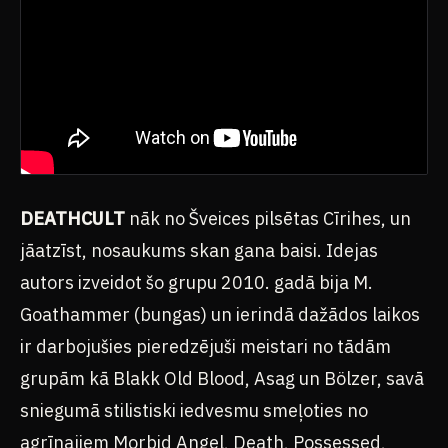
DEATHCULT
nāk no Šveices pilsētas Cīrihes, un
jāatzīst, nosaukums skan gana baisi. Idejas
autors izveidot šo grupu 2010. gadā bija M.
Goathammer (bungas) un ierindā dažādos laikos
ir darbojušies pieredzējuši meistari no tādām
grupām kā Blakk Old Blood, Asag un Bölzer, savā
sniegumā stilistiski iedvesmu smeļoties no
agrīnajiem Morbid Angel, Death, Possessed,