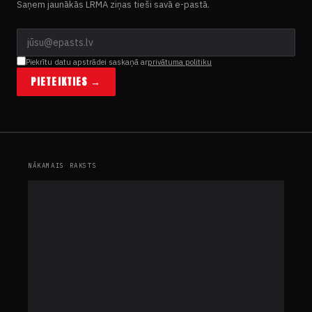
Saņem jaunākās LRMA ziņas tieši savā e-pastā.
Piekrītu datu apstrādei saskaņā ar
privātuma politiku
PIETEIKTIES →
NĀKAMAIS RAKSTS