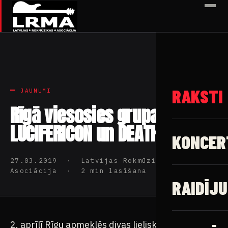
✕
RAKSTI
JAUNUMI
Rīgā viesosies grupas
LUCIFERICON un DEATHCULT
KONCER
27.03.2019 · Latvijas Rokmūzikas
Asociācija · 2 min lasīšana
RAIDĪJU
2. aprīlī Rīgu apmeklēs divas lieliskas ārzemju