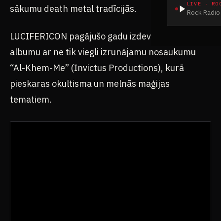
LIVE · RO
sākumu death metal tradīcijās.
Rock Radio 
LUCIFERICON pagājušo gadu izdeva jaunu
albumu ar ne tik viegli izrunājamu nosaukumu
“Al-Khem-Me” (Invictus Productions), kurā
pieskaras okultisma un melnās maģijas
tematiem.