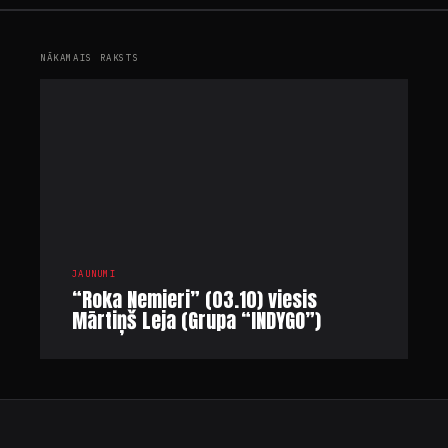
NĀKAMAIS RAKSTS
JAUNUMI
“Roka Nemieri” (03.10) viesis
Mārtiņš Leja (Grupa “INDYGO”)