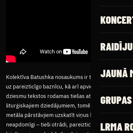
LIVE · RO
Rock Radio 
Kolektīva Batushka nosaukums ir tieša atsauce
uz pareizticīgo baznīcu, kā arī apvienības
dziesmu tekstos rodamas tiešas atsauces uz
liturģiskajiem dziedājumiem, tomēr par kristīgā
metāla pārstāvjiem uzskatīt viņus būtu
neapdomīgi – tieši otrādi, pareizticīgo draudi
bijuši par iemeslu, kāpēc nācies atcelt koncertus