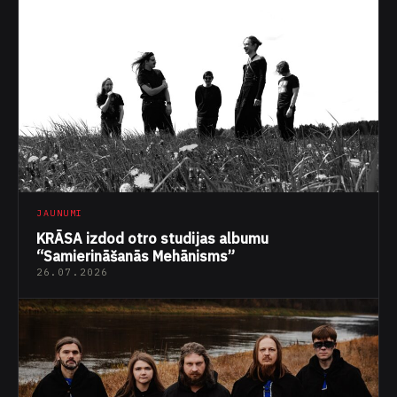
JAUNUMI
KRĀSA izdod otro studijas albumu
“Samierināšanās Mehānisms”
26.07.2026