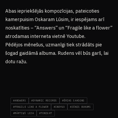
Abas iepriekšējās kompozīcijas, pateicoties
kamerpuisim Oskaram Lūsim, ir iespējams arī
noskatīties – “Answers” un “Fragile like a flower”
atrodamas interneta vietnē Youtube.
Pēdējos mēnešus, uzmanīgi tiek strādāts pie
šogad gaidāmā albuma. Rudens vēl būs garš, lai
dotu ražu.
#ANSWERS
#DYNAMIC RECORDS
#ĒRIKS SAKSONS
#FRAGILE LIKE A FLOWER
#INDYGO
#JĀNIS BUKUMS
#MĀRTIŅŠ LEJA
#TONIGHT