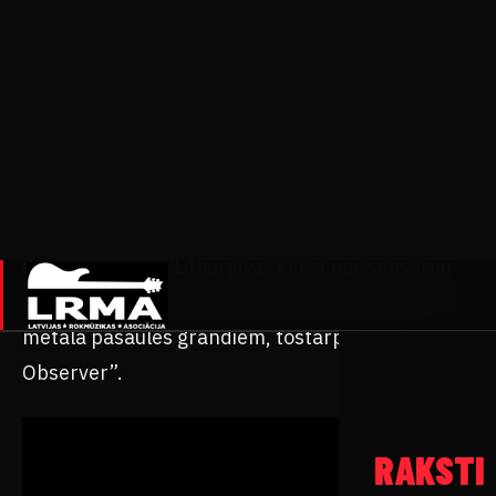
JAUNĀ 
19.oktobrī klubā Melnā Piektdiena īpaša šova
ietvaros ar pārsteiguma elementiem viesosies
GRUPAS
poļu metālisti “Batushka”.
Grupa dibināta 2015.gadā un viņu pirmais CD
LRMA R
“Yekteníya VII” nebija pamanīts. Savukārt
debijas albums “Litourgiya” kļuva par sensāciju
un ir izpelnījies pašas atzinīgākās atsauksmes no
LRMA
metāla pasaules grandiem, tostarp “Metal
Observer”.
LV
EN