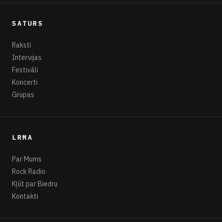
SATURS
SĀKUMS
RAKSTI
RADIO
B
Raksti
Intervijas
Festivāli
Koncerti
Grupas
LRMA
Par Mums
Rock Radio
Kļūt par Biedru
Kontakti