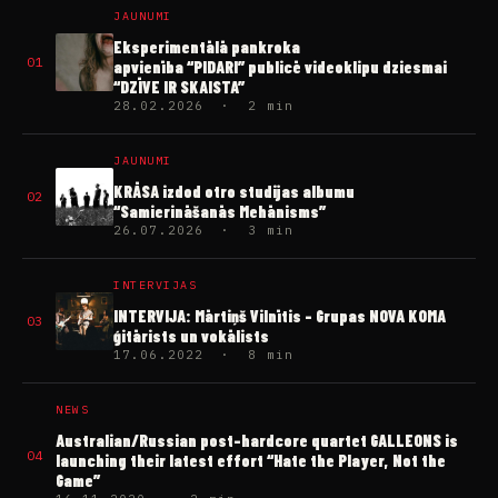
Eksperimentālā pankroka
01
apvienība “PIDARI” publicē videoklipu dziesmai
“DZĪVE IR SKAISTA”
28.02.2026 · 2 min
JAUNUMI
KRĀSA izdod otro studijas albumu
02
“Samierināšanās Mehānisms”
26.07.2026 · 3 min
INTERVIJAS
INTERVIJA: Mārtiņš Vilnītis – Grupas NOVA KOMA
03
ģitārists un vokālists
17.06.2022 · 8 min
NEWS
Australian/Russian post-hardcore quartet GALLEONS is
04
launching their latest effort “Hate the Player, Not the
Game”
16.11.2020 · 2 min