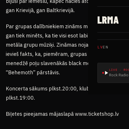
gan Krievijā, gan Baltkrievijā.
Par grupas dalībniekiem zināms maz, publiski
gan tiek minēts, ka tie visi esot labi zināmu
metāla grupu mūziķi. Zināmas nojausmas gan
ievieš fakts, ka, piemēram, grupas lietas
menedžē poļu slavenākās black metal grupas
“Behemoth” pārstāvis.
Koncerta sākums plkst.20:00, klubs atvērts no
plkst.19:00.
Biļetes pieejamas mājaslapā www.ticketshop.lv