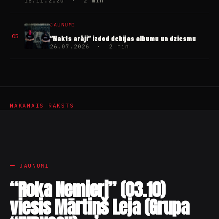
JAUNUMI
05
“Nakts arāji” izdod debijas albumu un dziesmu
26.07.2026 · 2 min
NĀKAMAIS RAKSTS
JAUNUMI
“Roka Nemieri” (03.10)
viesis Mārtiņš Leja (Grupa
“INDYGO”)