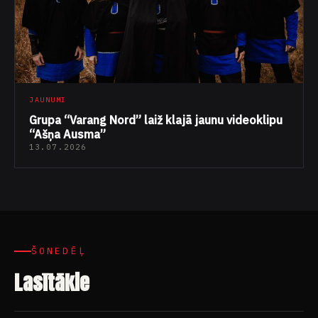
JAUNUMI
Grupa “Varang Nord” laiž klajā jaunu videoklipu
“Ašņa Ausma”
13.07.2026
ŠONEDĒĻ
Lasītākie
JAUNUMI