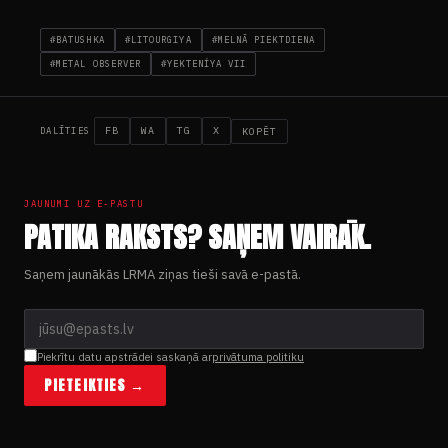
#BATUSHKA
#LITOURGIYA
#MELNĀ PIEKTDIENA
#METAL OBSERVER
#YEKTENÍYA VII
FB
WA
TG
X
KOPĒT
DALĪTIES
JAUNUMI UZ E-PASTU
PATIKA RAKSTS? SAŅEM VAIRĀK.
Saņem jaunākās LRMA ziņas tieši savā e-pastā.
Piekrītu datu apstrādei saskaņā ar
privātuma politiku
PIETEIKTIES →