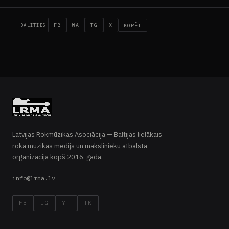
FB
WA
TG
X
KOPĒT
DALĪTIES
Latvijas Rokmūzikas Asociācija — Baltijas lielākais
roka mūzikas medijs un mākslinieku atbalsta
organizācija kopš 2016. gada.
info@lrma.lv
FB
IG
YT
TK
LIVE · ROCK RADIO
Rock Radio Latvia