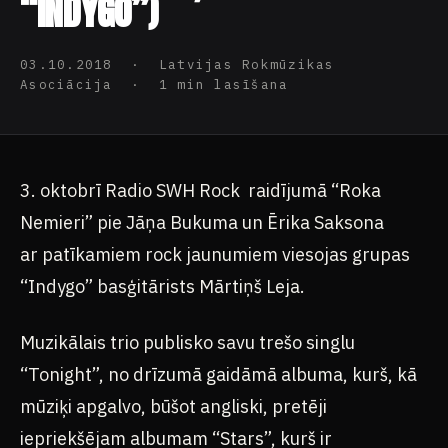
03.10.2018 · Latvijas Rokmūzikas
Asociācija · 1 min lasīšana
3. oktobrī Radio SWH Rock raidījumā “Roka
Nemieri” pie Jāņa Bukuma un Ērika Saksona
ar patīkamiem rock jaunumiem viesojas grupas
“Indygo” basģitārists Mārtiņš Leja.
Muzikālais trio publisko savu trešo singlu
“Tonight”, no drīzumā gaidāmā albuma, kurš, kā
mūziķi apgalvo, būšot angliski, pretēji
iepriekšējam albumam “Stars”, kurš ir
noklausāms latviski.