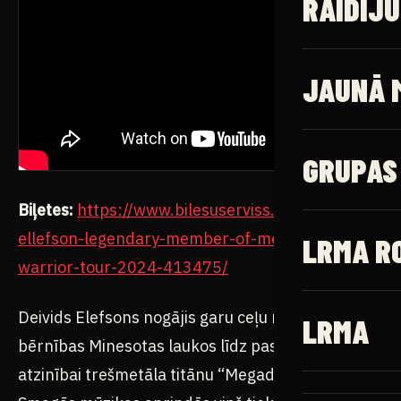
Biļetes:
https://www.bilesuserviss.lv/lat/biletes/mu
ellefson-legendary-member-of-megadeth-bass-
warrior-tour-2024-413475/
Deivids Elefsons nogājis garu ceļu no nabadzīgas
bērnības Minesotas laukos līdz pasaules
atzinībai trešmetāla titānu “Megadeth” sastāvā.