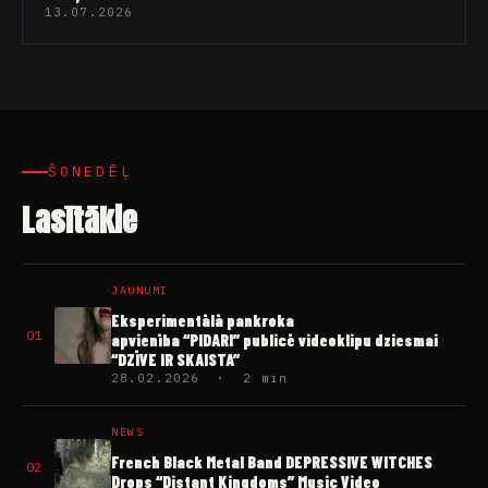
13.07.2026
ŠONEDĒĻ
Lasītākie
JAUNUMI
Eksperimentālā pankroka
01
apvienība “PIDARI” publicē videoklipu dziesmai
“DZĪVE IR SKAISTA”
28.02.2026 · 2 min
NEWS
French Black Metal Band DEPRESSIVE WITCHES
02
Drops “Distant Kingdoms” Music Video