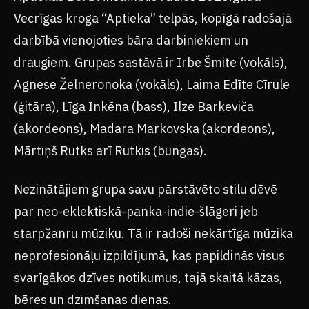
Vecrīgas kroga “Aptieka” telpās, kopīgā radošajā
darbībā vienojoties bāra darbiniekiem un
draugiem. Grupas sastāvā ir Irbe Šmite (vokāls),
Agnese Želneronoka (vokāls), Laima Edīte Cīrule
(ģitāra), Līga Inkēna (bass), Ilze Barkeviča
(akordeons), Madara Markovska (akordeons),
Mārtiņš Rutks arī Rutkis (bungas).
Nezinātājiem grupa savu pārstāvēto stilu dēvē
par neo-eklektiskā-panka-indie-šlāgeri jeb
starpžanru mūziku. Tā ir radoši nekārtīga mūzika
neprofesionāļu izpildījumā, kas papildinās visus
svarīgākos dzīves notikumus, tajā skaitā kāzas,
bēres un dzimšanas dienas.