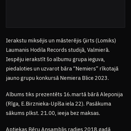
Ierakstu miksējis un māsterējis Ģirts (Lomiks)
Laumanis Hodila Records studijā, Valmierā.
Iespēju ierakstīt šo albumu grupa ieguva,
piedaloties un uzvarot bāra “Nemiers” rīkotajā
jauno grupu konkursā Nemiera Blice 2023.
Albums tiks prezentēts 16.martā bārā Aleponija
(Rīga, E.Birznieka-Upīša iela 22). Pasākuma
sākums plkst. 21.00, ieeja bez maksas.
Aptiekas Bēru Ansamblis radies 2018.gadā