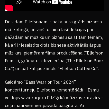
Deividam Ellefsonam ir bakalaura grāds biznesa
mārketingā, un viņš turpina lasīt lekcijas par
dažādām ar mūziku un biznesu saistītām tēmām,
kā arī ir iesaistīts citās biznesa aktivitātēs ārpus
mūzikas, piemēram filmu producēšana (“Ellefson
Films”), grāmatu izdevniecība (The Ellefson Book
Co.”) un pat kafijas zīmols “Ellefson Coffee Co”.
Gaidāmo “Bass Warrior Tour 2024”
koncertturneju Ellefsons komentē šādi: “Esmu
veidojis savu karjeru līdzīgi kā mūzikas karavīrs –
ceļā mani vienmēr pavada basģitāra. Ar