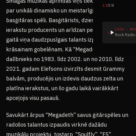
Smagās mūzikas aprindās viņš tiek plaši cienīts
par unikāli dinamisko un meistarīgi filigrāno
basģitāras spēli. Basģitārists, dziesmu autors,
ierakstu producents un arīdzan pedagogs – laika
gaitā viņa daudzpusīgais talants izplēties līdzīgi
krāsainam gobelēnam. Kā “Megadeth”
dalībnieks no 1983. līdz 2002. un no 2010. līdz
2021. gadam Elefsons izvirzīts desmit Grammy
balvām, producējis un izdevis daudzus zelta un
platīna ierakstus, un šo gadu laikā vairākkārt
apceļojis visu pasauli.
Savukārt ārpus “Megadeth” savus ģitārspēles un
radošos talantus izpaudis virknē dažādu
muzikālu projektu, tostarp “Soulfly”, “F5”,