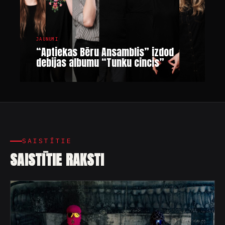
JAUNUMI
“Aptiekas Bēru Ansamblis” izdod
debijas albumu “Tunku cincis”
SAISTĪTIE
SAISTĪTIE RAKSTI