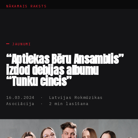
NĀKAMAIS RAKSTS
JAUNUMI
“Aptiekas Bēru Ansamblis”
izdod debijas albumu
“Tunku cincis”
16.03.2024 · Latvijas Rokmūzikas
Asociācija · 2 min lasīšana