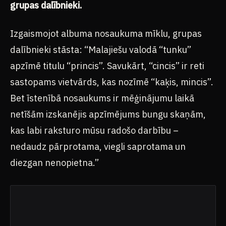
grupas dalībnieki.
Izgaismojot albuma nosaukuma mīklu, grupas
dalībnieki stāsta: “Malajiešu valodā “tunku”
apzīmē titulu “princis”. Savukārt, “cincis” ir reti
sastopams vietvārds, kas nozīmē “kaķis, mincis”.
Bet īstenībā nosaukums ir mēģinājumu laikā
netīšām izskanējis apzīmējums bungu skaņām,
kas labi raksturo mūsu radošo darbību –
nedaudz pārprotama, viegli saprotama un
diezgan nenopietna.”