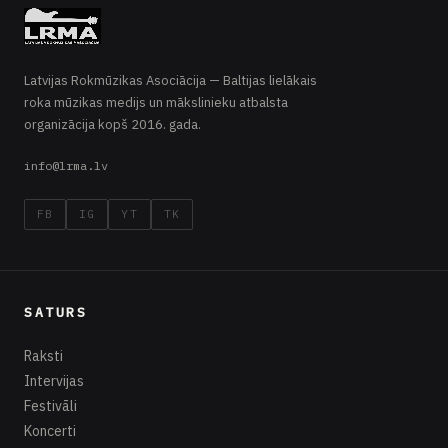
LIVE · ROCK RADIO
Rock Radio Latvia
Latvijas Rokmūzikas Asociācija — Baltijas lielākais
SĀKUMS
RAKSTI
RADIO
roka mūzikas medijs un mākslinieku atbalsta
organizācija kopš 2016. gada.
info@lrma.lv
FB
IG
YT
TK
SATURS
Raksti
Intervijas
Festivāli
Koncerti