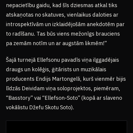
nepacietību gaidu, kad šīs dziesmas atkal tiks
atskaņotas no skatuves, vienlaikus daloties ar
introspektīvām un izklaidējošām anekdotēm par
to radīšanu. Tas būs viens mežonīgs brauciens
pa zemām notīm un ar augstām likmēm!”
Šajā turnejā Ellefsonu pavadīs viņa ilggadējais
draugs un kolēģis, ģitārists un muzikālais
producents Endijs Martongelli, kurš vienmēr bijis
līdzās Deividam viņa soloprojektos, piemēram,
“Basstory” vai “Ellefson-Soto” (kopā ar slaveno
vokālistu Džefu Skotu Soto).