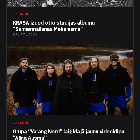
JAUNUMI
KRĀSA izdod otro studijas albumu
“Samierināšanās Mehānisms”
26.07.2026
JAUNUMI
Grupa “Varang Nord” laiž klajā jaunu videoklipu
“Ašņa Ausma”