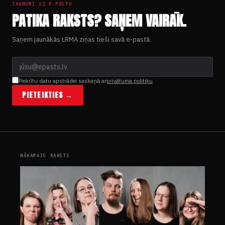
JAUNUMI UZ E-PASTU
PATIKA RAKSTS? SAŅEM VAIRĀK.
Saņem jaunākās LRMA ziņas tieši savā e-pastā.
Piekrītu datu apstrādei saskaņā ar
privātuma politiku
PIETEIKTIES →
NĀKAMAIS RAKSTS