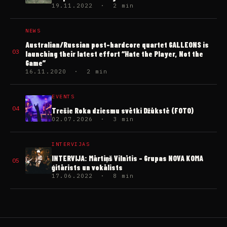
19.11.2022 · 2 min
NEWS
Australian/Russian post-hardcore quartet GALLEONS is
03
launching their latest effort “Hate the Player, Not the
Game”
16.11.2020 · 2 min
EVENTS
04
Trešie Roka dziesmu svētki Džūkstē (FOTO)
02.07.2026 · 3 min
INTERVIJAS
INTERVIJA: Mārtiņš Vilnītis – Grupas NOVA KOMA
05
ģitārists un vokālists
17.06.2022 · 8 min