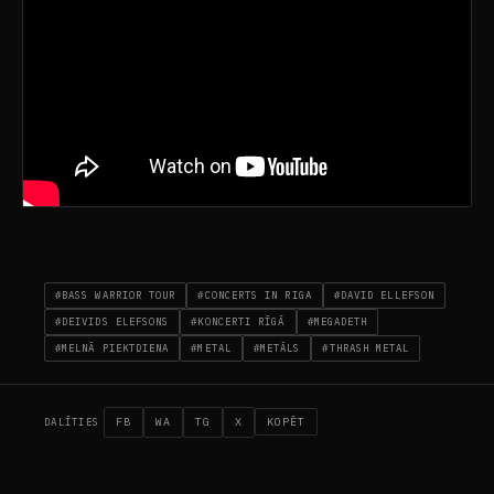
#BASS WARRIOR TOUR
#CONCERTS IN RIGA
#DAVID ELLEFSON
#DEIVIDS ELEFSONS
#KONCERTI RĪGĀ
#MEGADETH
#MELNĀ PIEKTDIENA
#METAL
#METĀLS
#THRASH METAL
FB
WA
TG
X
KOPĒT
DALĪTIES