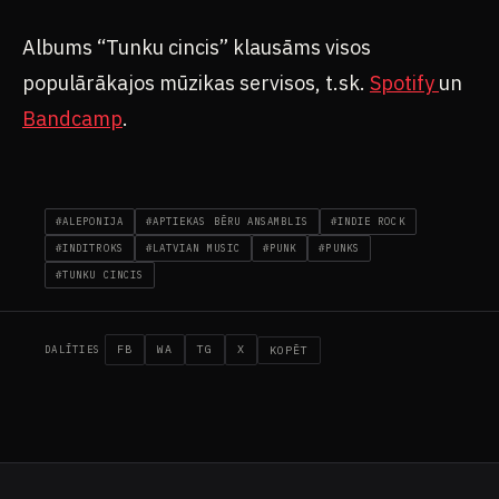
Albums “Tunku cincis” klausāms visos
populārākajos mūzikas servisos, t.sk.
Spotify
un
Bandcamp
.
#ALEPONIJA
#APTIEKAS BĒRU ANSAMBLIS
#INDIE ROCK
#INDITROKS
#LATVIAN MUSIC
#PUNK
#PUNKS
#TUNKU CINCIS
FB
WA
TG
X
KOPĒT
DALĪTIES