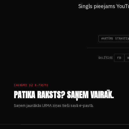
Singls pieejams YouT
#ARTŪRS STRAUTI
FB
DALĪTIES
JAUNUMI UZ E-PASTU
PATIKA RAKSTS? SAŅEM VAIRĀK.
Saņem jaunākās LRMA ziņas tieši savā e-pastā.