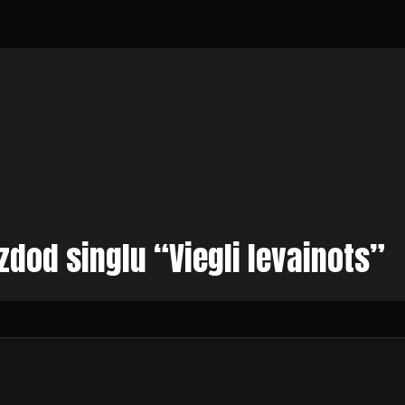
zdod singlu “Viegli Ievainots”