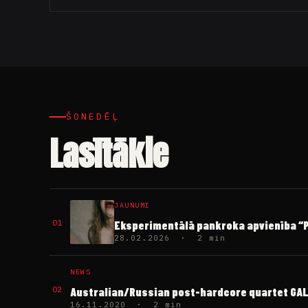
ŠONEDĒĻ
Lasītākie
JAUNUMI
01
Eksperimentālā pankroka apvienība “PI
28.02.2026 · 2 min
NEWS
02
Australian/Russian post-hardcore quartet GALLE
16.11.2020 · 2 min