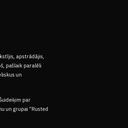
stījis, apstrādājis,
š, pašlaik paralēli
eliskus un
Šuideiķim par
anu un grupai “Rusted