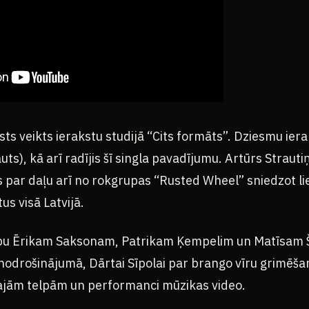
ts veikts ierakstu studijā “Cits formāts”. Dziesmu ierak
uts), kā arī radījis šī singla pavadījumu. Artūrs Strautiņ
s par daļu arī no rokgrupas “Rusted Wheel” sniedzot li
us visā Latvijā.
cību Ērikam Saksonam, Patrikam Ķempelim un Matīsam 
 nodrošinājumā, Dārtai Sīpolai par brango vīru grimēš
ajām telpām un performanci mūzikas video.