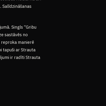
. Salīdzināšanas
jumā. Singls “Gribu
ze sastāvēs no
ti reproka manierē
bi tapuši ar Strauta
umi ir radīti Strauta