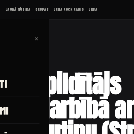
I
JAUNĀ MŪZIKA
GRUPAS
LRMA ROCK RADIO
LRMA
✕
ka izpildītājs
TI
S sadarbībā ar
MI
u Strautiņu (St