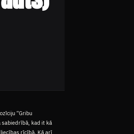
zīciju “Gribu
 sabiedrībā, kad it kā
liecības rīcībā. Kā arī