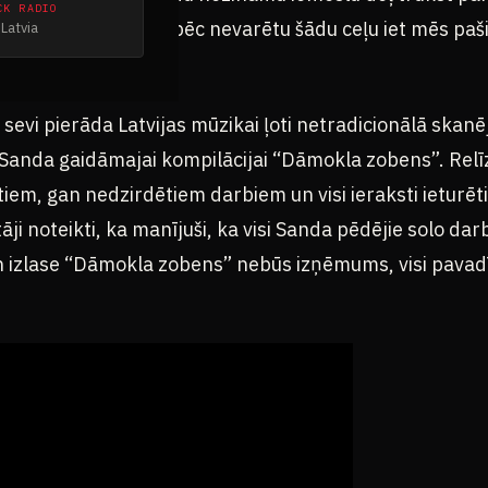
CK RADIO
us rodas neziņa, kāpēc nevarētu šādu ceļu iet mēs paši
Latvia
sevi pierāda Latvijas mūzikai ļoti netradicionālā skanē
s Sanda gaidāmajai kompilācijai “Dāmokla zobens”. Relī
iem, gan nedzirdētiem darbiem un visi ieraksti ieturē
āji noteikti, ka manījuši, ka visi Sanda pēdējie solo dar
 izlase “Dāmokla zobens” nebūs izņēmums, visi pavadīj