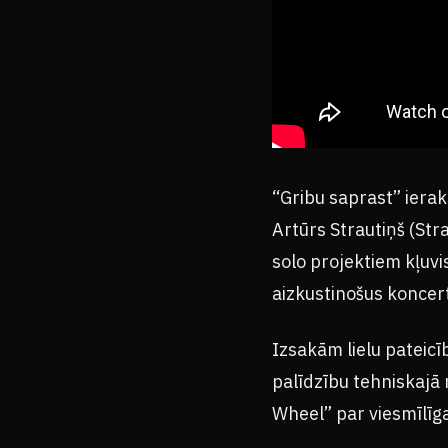
“Gribu saprast” ieraks
Artūrs Strautiņš (Stra
solo projektiem kļuvi
aizkustinošus koncert
Izsakām lielu patei
palīdzību tehniskajā
Wheel” par viesmīlīg