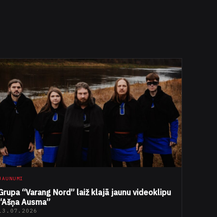
JAUNUMI
Grupa “Varang Nord” laiž klajā jaunu videoklipu
“Ašņa Ausma”
13.07.2026