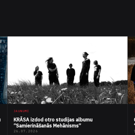
JAUNUMI
u
KRĀSA izdod otro studijas albumu
“Samierināšanās Mehānisms”
26.07.2026