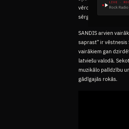
LIVE · RO
vērojot citu panākum
Rock Radio 
sērga.” Tā Sandis.
SANDIS arvien vairāk 
saprast” ir vēstnesi
vairākiem gan dzirdēt
latviešu valodā. Sekot
muzikālo palīdzību un
gādīgajās rokās.