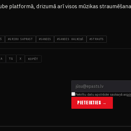
ube platformā, drizumā arī visos mūzikas straumēšana
ŅŠ
#GRIBU SAPRAST
#SANDIS
#SANDIS KALNIŅŠ
#STRAUTS
WA
TG
X
KOPĒT
Piekrītu datu apstrādei saskaņā ar
pri
PIETEIKTIES →