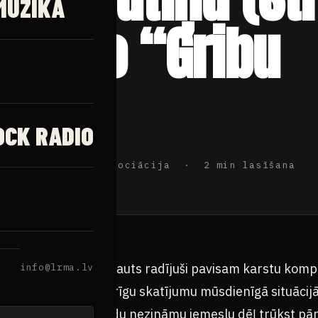
MŪZIKA
 video “Gribu
st”
OCK RADIO
ijas Rokmūzikas Asociācija · 2 min lasīšana
gonim SANDIS un Strauts radījuši pavisam karstu kompo
info@lrma.lv
ēstījums ievij vispārīgu skatījumu mūsdienīgā situācijā
oti daudz, bet kaut kādu nezināmu iemeslu dēļ trūkst pār