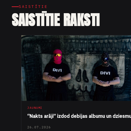
SAISTĪTIE
SAISTĪTIE RAKSTI
JAUNUMI
“Nakts arāji” izdod debijas albumu un dziesm
26.07.2026