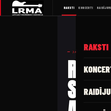
RAKSTI
KONCERTI
RAIDĪJUM
RAKSTI
JAUNUMI
Repro
KONCER
SANDI
RAIDĪJU
Artūr