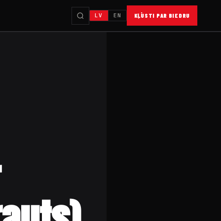
LV
EN
KĻŪSTI PAR BIEDRU
rauts)