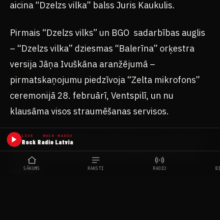
aicina “Dzelzs vilka” balss Juris Kaukulis.
Pirmais “Dzelzs vilks” un BGO sadarbības auglis
– “Dzelzs vilka” dziesmas “Balerīna” orķestra
versija Jāņa Ivuškāna aranžējumā –
pirmatskaņojumu piedzīvoja “Zelta mikrofons”
ceremonijā 28. februārī, Ventspilī, un nu
klausāma visos straumēšanas servisos.
Biļetes “Dzelzs Vilks un Baltic Groove Orchestra”
LIVE · ROCK RADIO
Rock Radio Latvia
Liepājā, Tipogrāfijas kvartālā, 25. jūlijā, “Biļešu
serviss”:
SĀKUMS
RAKSTI
RADIO
B
https://www.bilesuserviss.lv/biletes/ZMWXMOUB5Z
vilks-un-baltic-groove-orchestra