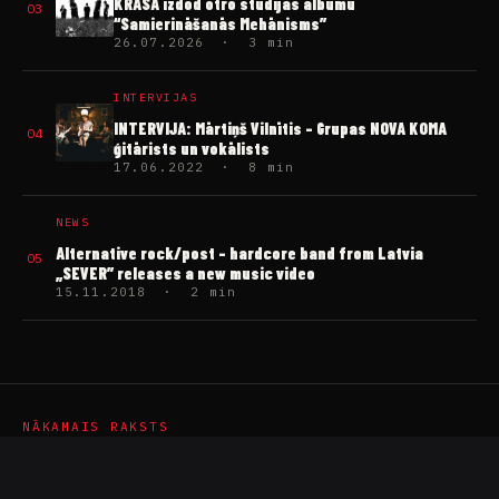
KRĀSA izdod otro studijas albumu
03
“Samierināšanās Mehānisms”
26.07.2026 · 3 min
INTERVIJAS
INTERVIJA: Mārtiņš Vilnītis – Grupas NOVA KOMA
04
ģitārists un vokālists
17.06.2022 · 8 min
NEWS
Alternative rock/post – hardcore band from Latvia
05
„SEVER” releases a new music video
15.11.2018 · 2 min
NĀKAMAIS RAKSTS