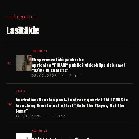
ŠONEDĒĻ
Lasītākie
JAUNUMI
Eksperimentālā pankroka
01
apvienība “PIDARI” publicē videoklipu dziesmai
“DZĪVE IR SKAISTA”
28.02.2026 · 2 min
NEWS
Australian/Russian post-hardcore quartet GALLEONS is
02
launching their latest effort “Hate the Player, Not the
Game”
16.11.2020 · 2 min
JAUNUMI