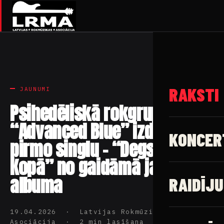
RAKSTI
JAUNUMI
Psihedēliskā rokgrupa
“Advanced Blue” izdod
KONCER
pirmo singlu – “Degsim
Kopā” no gaidāmā jaunā
albuma
RAIDĪJU
19.04.2026 · Latvijas Rokmūzikas
Asociācija · 2 min lasīšana