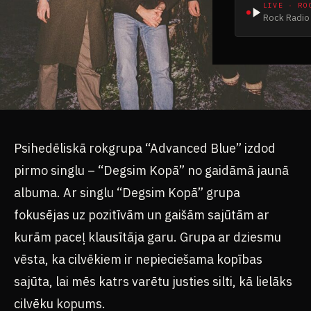
LIVE · RO
Rock Radio 
Psihedēliskā rokgrupa “Advanced Blue” izdod
pirmo singlu – “Degsim Kopā” no gaidāmā jaunā
albuma. Ar singlu “Degsim Kopā” grupa
fokusējas uz pozitīvām un gaišām sajūtām ar
kurām paceļ klausītāja garu. Grupa ar dziesmu
vēsta, ka cilvēkiem ir nepieciešama kopības
sajūta, lai mēs katrs varētu justies silti, kā lielāks
cilvēku kopums.