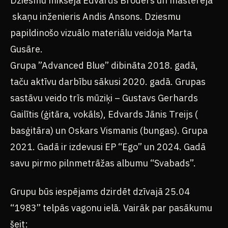
Dziesmu miksēja Edvards Broders un masterēja
skaņu inženieris Andis Ansons. Dziesmu
papildinošo vizuālo materiālu veidoja Marta
Gusāre.
Grupa ”Advanced Blue” dibināta 2018. gadā,
taču aktīvu darbību sākusi 2020. gadā. Grupas
sastāvu veido trīs mūziķi – Gustavs Gerhards
Gailītis (ģitāra, vokāls), Edvards Jānis Treijs (
basģitāra) un Oskars Vismanis (bungas). Grupa
2021. Gadā ir izdevusi EP “Ego” un 2024. Gadā
savu pirmo pilnmetrāžas albumu “Svabads”.
Grupu būs iespējams dzirdēt dzīvajā 25.04
“1983” telpās vagonu ielā. Vairāk par pasākumu
šeit: