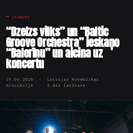
JAUNUMI
“Dzelzs vilks” un “Baltic
Groove Orchestra” ieskaņo
“Balerīnu” un aicina uz
koncertu
19.04.2026 · Latvijas Rokmūzikas
Asociācija · 2 min lasīšana