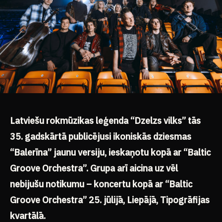
Latviešu rokmūzikas leģenda “Dzelzs vilks” tās
35. gadskārtā publicējusi ikoniskās dziesmas
“Balerīna” jaunu versiju, ieskaņotu kopā ar “Baltic
Groove Orchestra”. Grupa arī aicina uz vēl
nebijušu notikumu – koncertu kopā ar “Baltic
Groove Orchestra” 25. jūlijā, Liepājā, Tipogrāfijas
kvartālā.