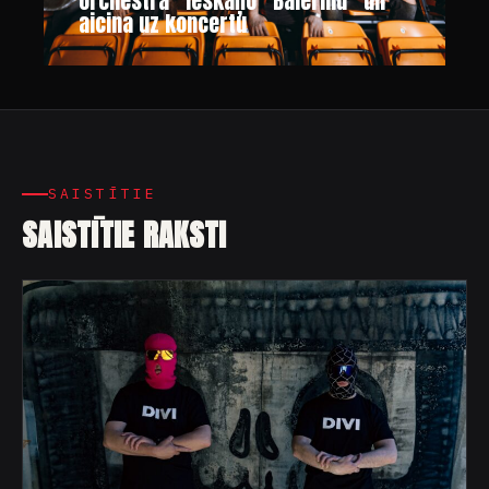
Orchestra” ieskaņo “Balerīnu” un
aicina uz koncertu
SAISTĪTIE
SAISTĪTIE RAKSTI