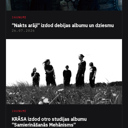
JAUNUMI
“Nakts arāji” izdod debijas albumu un dziesmu
26.07.2026
JAUNUMI
KRĀSA izdod otro studijas albumu
“Samierināšanās Mehānisms”