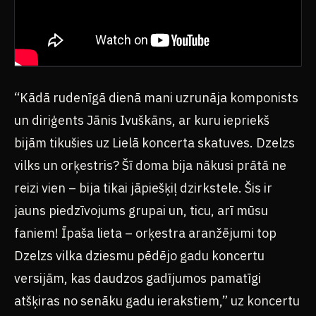
“Kādā rudenīgā dienā mani uzrunāja komponists
un diriģents Jānis Ivuškāns, ar kuru iepriekš
bijām tikušies uz Lielā koncerta skatuves. Dzelzs
vilks un orķestris? Šī doma bija nākusi prātā ne
reizi vien – bija tikai jāpiešķiļ dzirkstele. Šis ir
jauns piedzīvojums grupai un, ticu, arī mūsu
faniem! Īpaša lieta – orķestra aranžējumi top
Dzelzs vilka dziesmu pēdējo gadu koncertu
versijām, kas daudzos gadījumos pamatīgi
atšķiras no senāku gadu ierakstiem,” uz koncertu