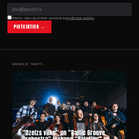
Piekrītu datu apstrādei saskaņā ar
privātuma politiku
PIETEIKTIES →
NĀKAMAIS RAKSTS
JAUNUMI
“Dzelzs vilks” un “Baltic Groove