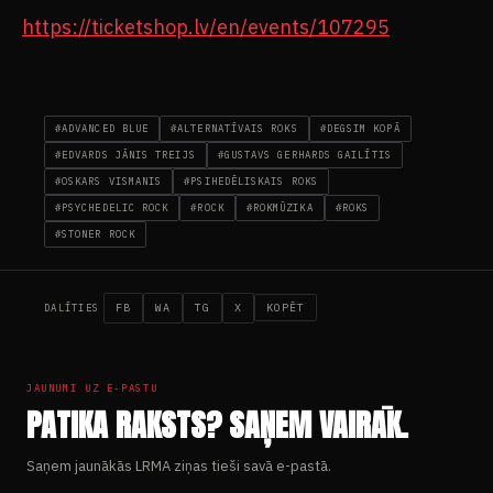
https://ticketshop.lv/en/events/107295
#ADVANCED BLUE
#ALTERNATĪVAIS ROKS
#DEGSIM KOPĀ
#EDVARDS JĀNIS TREIJS
#GUSTAVS GERHARDS GAILĪTIS
#OSKARS VISMANIS
#PSIHEDĒLISKAIS ROKS
#PSYCHEDELIC ROCK
#ROCK
#ROKMŪZIKA
#ROKS
#STONER ROCK
FB
WA
TG
X
KOPĒT
DALĪTIES
JAUNUMI UZ E-PASTU
PATIKA RAKSTS? SAŅEM VAIRĀK.
Saņem jaunākās LRMA ziņas tieši savā e-pastā.