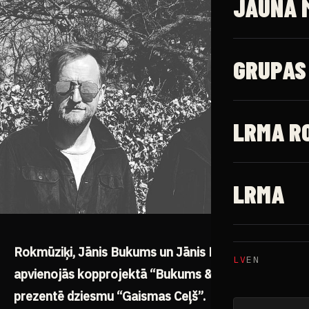
JAUNĀ 
GRUPAS
LRMA R
LRMA
Rokmūziķi, Jānis Bukums un Jānis Frišfelds,
LV
EN
apvienojās kopprojektā “Bukums & Frišfelds” un
prezentē dziesmu “Gaismas Ceļš”.