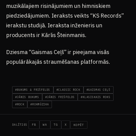
muzikālajiem risinājumiem un himniskiem
piedziedājumiem. Ieraksts veikts “KS Records”
ierakstu studijā. Ieraksta inženieris un
producents ir Kārlis Šteinmanis.
Dziesma “Gaismas Ceļš” ir pieejama visās
populārākajās straumēšanas platformās.
#BUKUMS & FRIŠFELDS
#CLASSIC ROCK
#GAISMAS CEĻŠ
#JĀNIS BUKUMS
#JĀNIS FRIŠFELDS
#KLASISKAIS ROKS
#ROCK
#ROKMŪZIKA
FB
WA
TG
X
KOPĒT
DALĪTIES