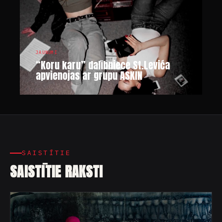
JAUNUMI
“Koru karu” dalībniece St.Levića
apvienojas ar grupu ASKIN
SAISTĪTIE
SAISTĪTIE RAKSTI