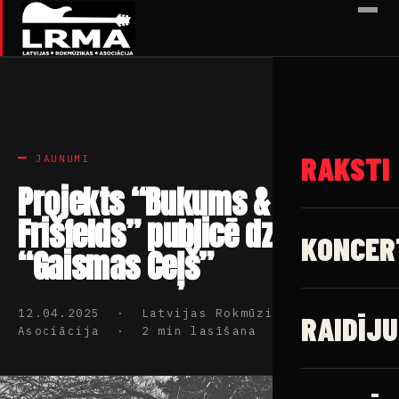
✕
RAKSTI
JAUNUMI
Projekts “Bukums &
Frišfelds” publicē dziesmu
KONCER
“Gaismas Ceļš”
12.04.2025 · Latvijas Rokmūzikas
RAIDĪJU
Asociācija · 2 min lasīšana