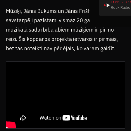
LIVE · RO
Rock Radio 
Mūziķi, Jānis Bukums un Jānis Frišfelds, ir
savstarpēji pazīstami vismaz 20 gadus, bet
muzikālā sadarbība abiem mūziķiem ir pirmo
reizi. Šis kopdarbs projekta ietvaros ir pirmais,
bet tas noteikti nav pēdējais, ko varam gaidīt.