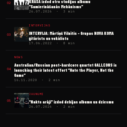
KRĀSA izdod otro studijas albumu
02
“Samierināšanās Mehānisms”
26.07.2026 · 3 min
INTERVIJAS
INTERVIJA: Mārtiņš Vilnītis – Grupas NOVA KOMA
03
ģitārists un vokālists
17.06.2022 · 8 min
NEWS
Australian/Russian post-hardcore quartet GALLEONS is
04
launching their latest effort “Hate the Player, Not the
Game”
16.11.2020 · 2 min
JAUNUMI
05
“Nakts arāji” izdod debijas albumu un dziesmu
26.07.2026 · 2 min