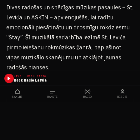
Divas radošas un spēcīgas mūzikas pasaules – St.
Levića un ASKIN – apvienojušās, lai radītu
emocionāli piesātinātu un drosmīgu rokdziesmu
“Stay”. Šī muzikālā sadarbība iezīmē St. Levića
pirmo ieiešanu rokmūzikas žanrā, paplašinot
viņas muzikālo skanējumu un atklājot jaunas
radošās nianses.
LIVE · ROCK RADIO
Rock Radio Latvia
SĀKUMS
RAKSTI
RADIO
BIEDRS