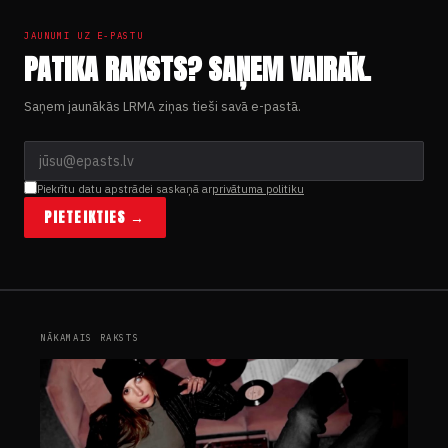
JAUNUMI UZ E-PASTU
PATIKA RAKSTS? SAŅEM VAIRĀK.
Saņem jaunākās LRMA ziņas tieši savā e-pastā.
Piekrītu datu apstrādei saskaņā ar
privātuma politiku
PIETEIKTIES →
NĀKAMAIS RAKSTS