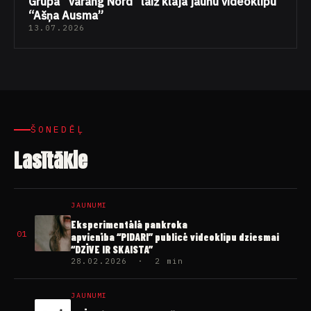
Grupa “Varang Nord” laiž klajā jaunu videoklipu
“Ašņa Ausma”
13.07.2026
ŠONEDĒĻ
Lasītākie
JAUNUMI
Eksperimentālā pankroka
01
apvienība “PIDARI” publicē videoklipu dziesmai
“DZĪVE IR SKAISTA”
28.02.2026 · 2 min
JAUNUMI