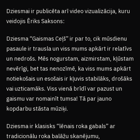
Dziesmai ir publicēta arī video vizualizācija, kuru
veidojis Ēriks Saksons:
Dziesma “Gaismas Ceļš” ir par to, cik mūsdienu
pasaule ir trausla un viss mums apkārt ir relatīvs
un nedrošs. Mēs nogurstam, aizmirstam, kļūstam
nevērīgi, bet tas nenozīmē, ka viss mums apkārt
notiekošais un esošais ir kļuvis stabilāks, drošāks
vai uzticamāks. Viss vienā brīdī var pazust un
gaismu var nomainīt tumsa! Tā par jauno
kopdarbu stāsta mūziķi.
Dziesma ir klasisks “lēnais roka gabals” ar
tradicionālu roka balāžu skanējumu,