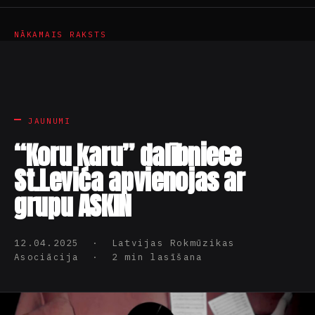
NĀKAMAIS RAKSTS
JAUNUMI
“Koru karu” dalībniece
St.Levića apvienojas ar
grupu ASKIN
12.04.2025 · Latvijas Rokmūzikas
Asociācija · 2 min lasīšana