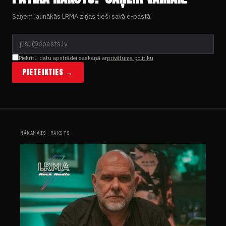
Saņem jaunākās LRMA ziņas tieši savā e-pastā.
Piekrītu datu apstrādei saskaņā ar
privātuma politiku
PIETEIKTIES →
NĀKAMAIS RAKSTS