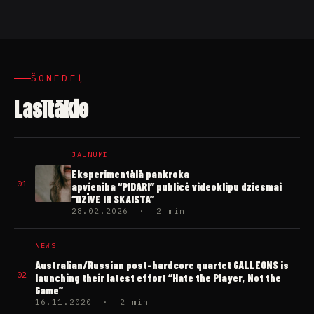
ŠONEDĒĻ
Lasītākie
JAUNUMI
Eksperimentālā pankroka
01
apvienība “PIDARI” publicē videoklipu dziesmai
“DZĪVE IR SKAISTA”
28.02.2026 · 2 min
NEWS
Australian/Russian post-hardcore quartet GALLEONS is
02
launching their latest effort “Hate the Player, Not the
Game”
16.11.2020 · 2 min