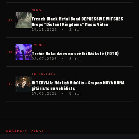
NEWS
French Black Metal Band DEPRESSIVE WITCHES
03
Drops “Distant Kingdoms” Music Video
19.11.2022 · 2 min
EVENTS
04
Trešie Roka dziesmu svētki Džūkstē (FOTO)
02.07.2026 · 3 min
INTERVIJAS
INTERVIJA: Mārtiņš Vilnītis – Grupas NOVA KOMA
05
ģitārists un vokālists
17.06.2022 · 8 min
NĀKAMAIS RAKSTS