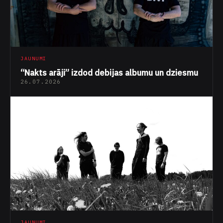
JAUNUMI
“Nakts arāji” izdod debijas albumu un dziesmu
26.07.2026
JAUNUMI