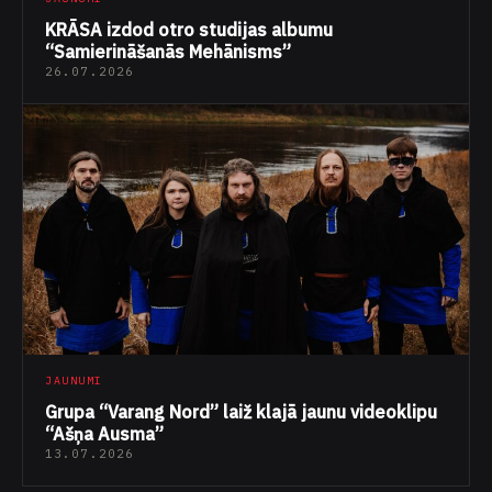
KRĀSA izdod otro studijas albumu
“Samierināšanās Mehānisms”
26.07.2026
JAUNUMI
Grupa “Varang Nord” laiž klajā jaunu videoklipu
“Ašņa Ausma”
13.07.2026