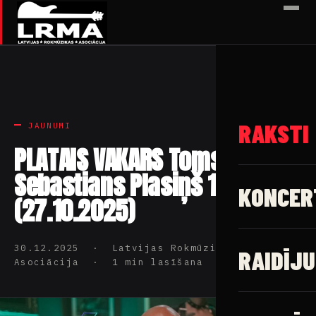
✕
RAKSTI
JAUNUMI
PLATAIS VAKARS Toms
Sebastians Plasiņš 1. daļa
KONCER
(27.10.2025)
30.12.2025 · Latvijas Rokmūzikas
RAIDĪJU
Asociācija · 1 min lasīšana