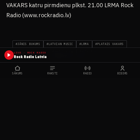
VAKARS katru pirmdienu plkst. 21.00 LRMA Rock
Radio (www.rockradio.lv)
#JĀNIS BUKUMS
#LATVIAN MUSIC
#LRMA
#PLATAIS VAKARS
#RADIO RAIDĪJUMS
#RADIO SHOW
#ROCK MUSIC
LIVE · ROCK RADIO
Rock Radio Latvia
#ROKMŪZIKA
#TOMS SEBASTIANS PLASIŅŠ
SĀKUMS
RAKSTI
RADIO
BIEDRS
FB
WA
TG
X
KOPĒT
DALĪTIES