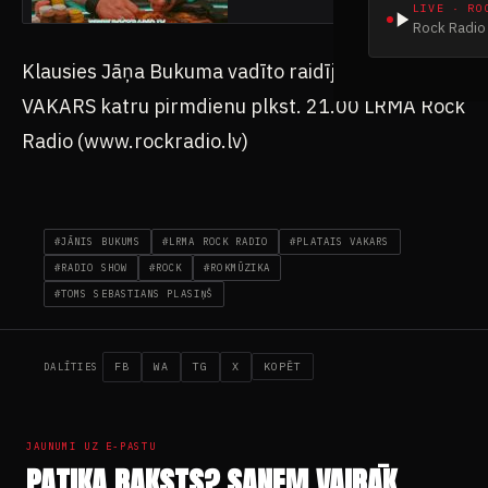
LIVE · RO
Rock Radio 
Klausies Jāņa Bukuma vadīto raidījumu PLATAIS
VAKARS katru pirmdienu plkst. 21.00 LRMA Rock
Radio (www.rockradio.lv)
#JĀNIS BUKUMS
#LRMA ROCK RADIO
#PLATAIS VAKARS
#RADIO SHOW
#ROCK
#ROKMŪZIKA
#TOMS SEBASTIANS PLASIŅŠ
FB
WA
TG
X
KOPĒT
DALĪTIES
JAUNUMI UZ E-PASTU
PATIKA RAKSTS? SAŅEM VAIRĀK.