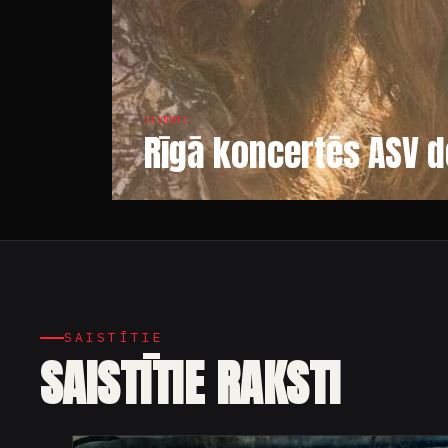
JAUNUMI
Rīgā koncertēs ASV 
SAISTĪTIE
SAISTĪTIE RAKSTI