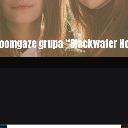
doomgaze grupa “Blackwater Ho