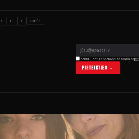
WA
TG
X
KOPĒT
Piekrītu datu apstrādei saskaņā ar
pri
PIETEIKTIES →