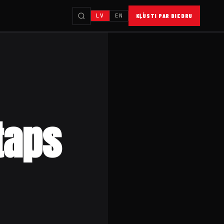
LV
EN
KĻŪSTI PAR BIEDRU
taps