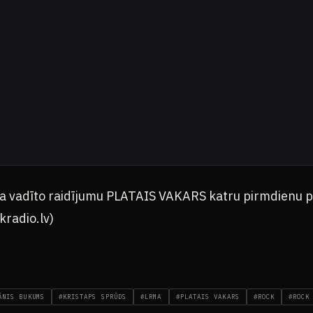
a vadīto raidījumu PLATAIS VAKARS katru pirmdienu p
radio.lv)
ĀNIS BUKUMS
#KRISTAPS SPRŪDS
#LRMA
#PLATAIS VAKARS
#ROCK
#ROCK