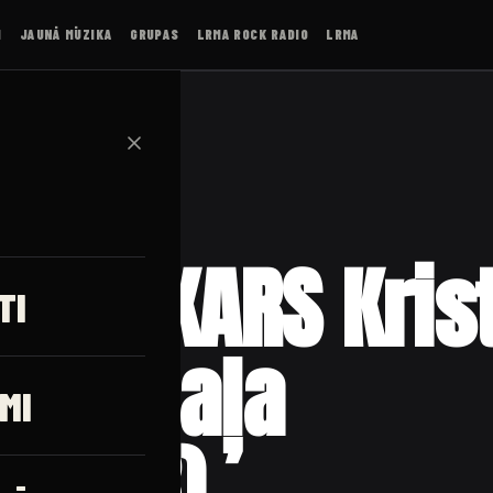
I
JAUNĀ MŪZIKA
GRUPAS
LRMA ROCK RADIO
LRMA
✕
IS VAKARS Kris
TI
s 1. daļa
MI
0.2023)