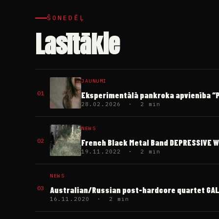
ŠONEDĒĻ
Lasītākie
JAUNUMI
01
Eksperimentālā pankroka apvienība “PI
28.02.2026 · 2 min
NEWS
02
French Black Metal Band DEPRESSIVE W
19.11.2022 · 2 min
NEWS
03
Australian/Russian post-hardcore quartet GALLE
16.11.2020 · 2 min