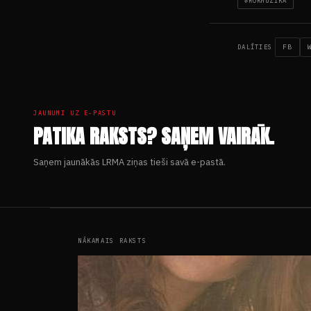
#ROKMŪZIKA
FB
DALĪTIES
JAUNUMI UZ E-PASTU
PATIKA RAKSTS? SAŅEM VAIRĀK.
Saņem jaunākās LRMA ziņas tieši savā e-pastā.
NĀKAMAIS RAKSTS