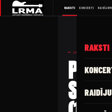
RAKSTI
KONCERTI
RAIDĪJUM
RAKSTI
JAUNUMI
PLATA
KONCER
Sprūd
RAIDĪJU
(16.1