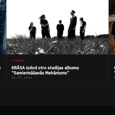
JAUNUMI
u
KRĀSA izdod otro studijas albumu
“Samierināšanās Mehānisms”
26.07.2026