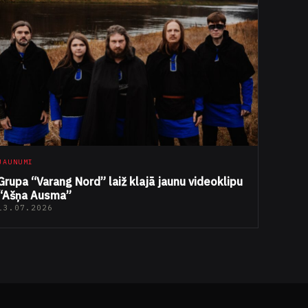
JAUNUMI
Grupa “Varang Nord” laiž klajā jaunu videoklipu
“Ašņa Ausma”
13.07.2026