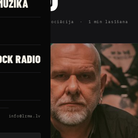
MŪZIKA
ijas Rokmūzikas Asociācija · 1 min lasīšana
OCK RADIO
info@lrma.lv