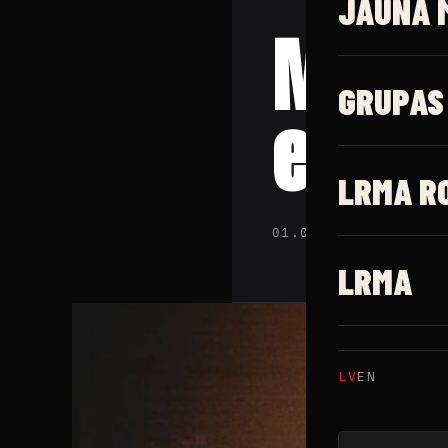
JAUNĀ 
Mežap
GRUPAS
estrā
LRMA R
01.03.2025 · Latv
LRMA
LV
EN