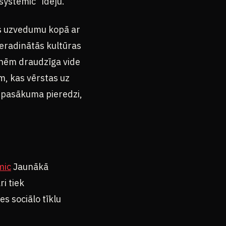
osystemic” ideju.
as uzvedumu kopā ar
ieradinātās kultūras
enēm draudzīga vide
m, kas vērstas uz
u pasākuma pieredzi,
mic
Jaunākā
i tiek
es sociālo tīklu