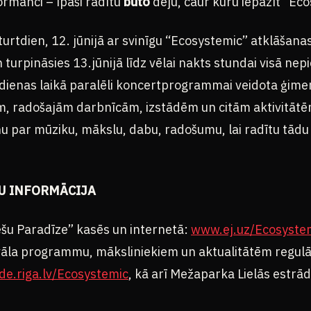
rmanci – īpaši radītu
butō
deju, caur kuru iepazīt “Ec
urtdien, 12. jūnijā ar svinīgu “Ecosystemic” atklāšan
 turpināsies 13.jūnijā līdz vēlai nakts stundai visā nep
dienas laikā paralēli koncertprogrammai veidota ģim
ēm, radošajām darbnīcām, izstādēm un citām aktivitātē
nu par mūziku, mākslu, dabu, radošumu, lai radītu tād
.
DU INFORMĀCIJA
ļešu Paradīze” kasēs un internetā:
www.ej.uz/Ecosyste
ivāla programmu, māksliniekiem un aktualitātēm regulār
e.riga.lv/Ecosystemic
, kā arī Mežaparka Lielās estrād