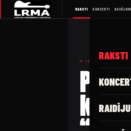
RAKSTI
KONCERTI
RAIDĪJUM
RAKSTI
FESTIVĀLI
Pirma
KONCER
kultū
RAIDĪJU
“Eco