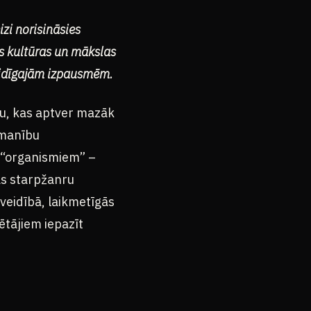
izi norisināsies
ās kultūras un mākslas
veidīgajām izpausmēm.
mu, kas aptver mazāk
zmanību
 “organismiem” –
as starpžanru
veidībā, laikmetīgās
ētājiem iepazīt