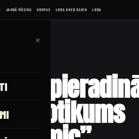
I
JAUNĀ MŪZIKA
GRUPAS
LRMA ROCK RADIO
LRMA
✕
is nepieradin
TI
ras notikums
MI
systemic”