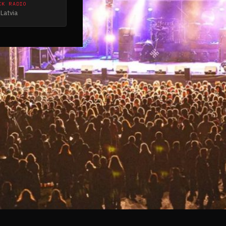
CK RADIO
Latvia