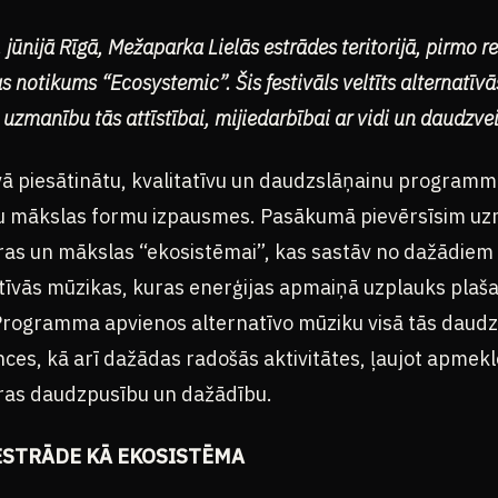
ūnijā Rīgā, Mežaparka Lielās estrādes teritorijā, pirmo re
s notikums “Ecosystemic”. Šis festivāls veltīts alternatīv
 uzmanību tās attīstībai, mijiedarbībai ar vidi un daudz
ā piesātinātu, kvalitatīvu un daudzslāņainu program
vu mākslas formu izpausmes. Pasākumā pievērsīsim u
ras un mākslas “ekosistēmai”, kas sastāv no dažādiem
atīvās mūzikas, kuras enerģijas apmaiņā uzplauks plaš
Programma apvienos alternatīvo mūziku visā tās daudz
es, kā arī dažādas radošās aktivitātes, ļaujot apmekl
ūras daudzpusību un dažādību.
ESTRĀDE KĀ EKOSISTĒMA