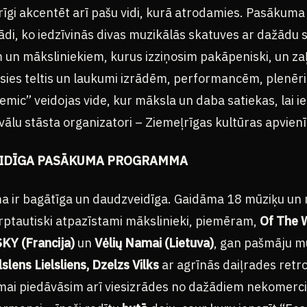
arīgi akcentēt arī pašu vidi, kurā atrodamies. Pasākuma 
di, ko iedzīvinās divas muzikālās skatuves ar dažādu s
n māksliniekiem, kurus izziņosim pakāpeniski, un za
dīsies teltis un laukumi izrādēm, performancēm, plenēr
emic” veidojas vide, kur māksla un daba satiekas, lai 
tivālu stāsta organizatori – Ziemeļrīgas kultūras apvien
EIDĪGA PASĀKUMA PROGRAMMA
ir bagātīga un daudzveidīga. Gaidāma 18 mūziķu un 
rptautiski atpazīstami mākslinieki, piemēram,
Of The 
KY (Francija)
un
Vėlių
Namai
(Lietuva)
, gan pašmāju m
slens Lielsliens, Dzelzs Vilks
ar agrīnās daiļrades retr
ai piedāvāsim arī viesizrādes no dažādiem nekomerci