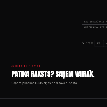
#ALTERNATĪVAIS 
#MEŽAPARKA LIEL
FB
DALĪTIES
JAUNUMI UZ E-PASTU
PATIKA RAKSTS? SAŅEM VAIRĀK.
Saņem jaunākās LRMA ziņas tieši savā e-pastā.