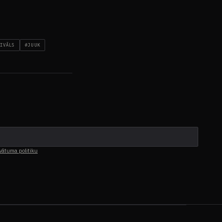
IVĀLS
#JUUK
vātuma politiku