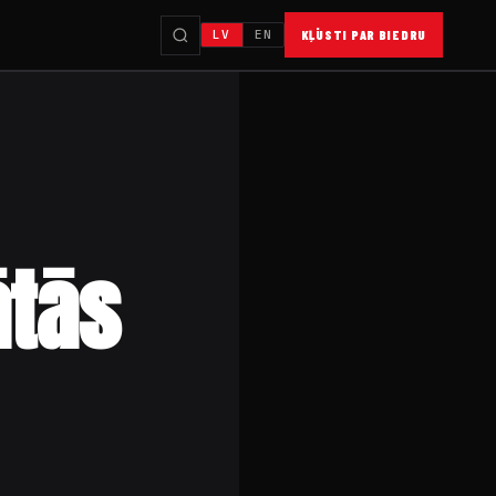
LV
EN
KĻŪSTI PAR BIEDRU
ātās