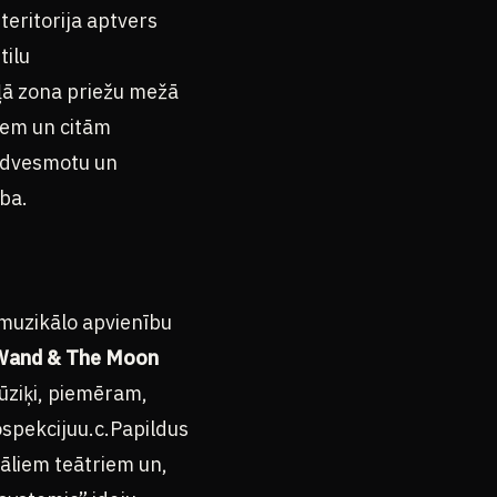
teritorija aptvers
tilu
ļā zona priežu mežā
iem un citām
iedvesmotu un
ība.
muzikālo apvienību
Wand & The Moon
ūziķi, piemēram,
ospekcijuu.c.Papildus
āliem teātriem un,