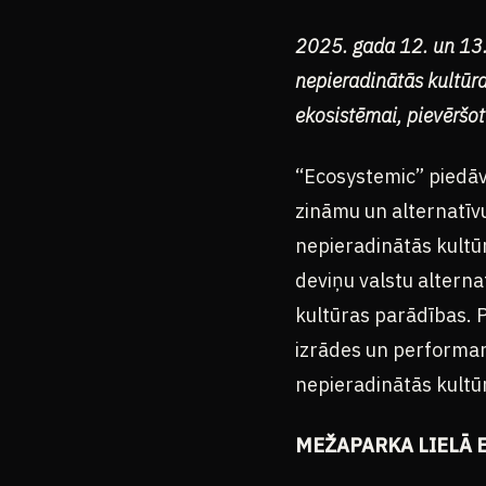
2025. gada 12. un 13. j
nepieradinātās kultūra
ekosistēmai, pievēršot
“Ecosystemic” piedāv
zināmu un alternatī
nepieradinātās kultū
deviņu valstu altern
kultūras parādības. 
izrādes un performanc
nepieradinātās kult
MEŽAPARKA LIELĀ 