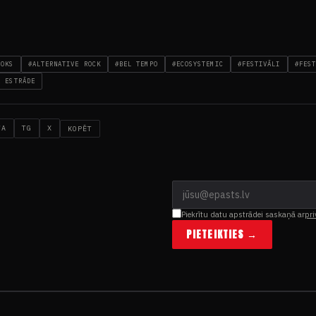
ROKS
#ALTERNATIVE ROCK
#BEL TEMPO
#ECOSYSTEMIC
#FESTIVĀLI
#FEST
Ā ESTRĀDE
WA
TG
X
KOPĒT
Piekrītu datu apstrādei saskaņā ar
pri
PIETEIKTIES →