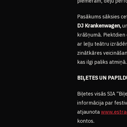
piemēram, deju perfo
Pasākums sāksies cet
DJ Krankenwagen,
un
krāšņumā. Piektdien 
ar leļļu teātru izrād
zinātkāres veicināša
kas ilgi paliks atmiņā
BIĻETES UN PAPIL
Biļetes visās SIA “Bi
informācija par fest
atjaunota
www.estrad
kontos.