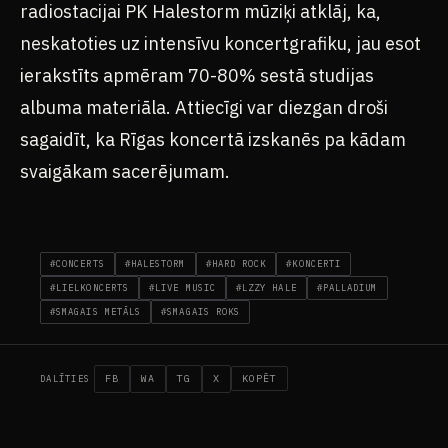
radiostacijai PK Halestorm mūziķi atklāj, ka,
neskatoties uz intensīvu koncertgrafiku, jau esot
ierakstīts apmēram 70-80% sestā studijas
albuma materiāla. Attiecīgi var diezgan droši
sagaidīt, ka Rīgas koncertā izskanēs pa kādam
svaigākam sacerējumam.
#CONCERTS
#HALESTORM
#HARD ROCK
#KONCERTI
#LIELKONCERTS
#LIVE MUSIC
#LZZY HALE
#PALLADIUM
#SMAGAIS METĀLS
#SMAGAIS ROKS
FB
WA
TG
X
KOPĒT
DALĪTIES