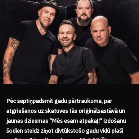
Pēc septiņpadsmit gadu pārtraukuma, p
ar
atgriešanos uz skatuves tās oriģinālsastāvā
un
jaunas dziesmas “Mēs esam atpakaļ!” izdošanu
šodien steidz ziņot divtūkstošo gadu vidū plaši