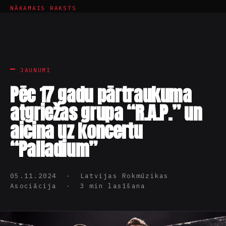
NĀKAMAIS RAKSTS
JAUNUMI
Pēc 17 gadu pārtraukuma
atgriežas grupa “R.A.P.” un
aicina uz koncertu
“Palladium”
05.11.2024 · Latvijas Rokmūzikas
Asociācija · 3 min lasīšana