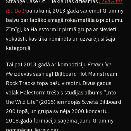
Strange Case Of…” iekļautās dziesmas
Love Bites
(So Do I)
panākumi, 2013.gadā saņemot Grammy
balvu par labāko smagā roka/metāla izpildījumu.
Zīmīgi, ka Halestorm ir pirmā grupa ar sievieti
vokālisti, kas tika nominēta un uzvarējusi šajā
kategorijā.
Tai pat 2013.gadā ar kompozīciju
Freak Like
Me
izdevās sasniegt Billboard Hot Mainstream
Rock Tracks topa pašu virsotni. Divus gadus
vēlāk Halestorm trešais studijas albums “Into
the Wild Life” (2015) ierindojās 5.vietā Billboard
200 topā, un grupa svinēja 2000.koncertu.
2018.gadā formācija saņēma jaunu Grammy
nomināciju, šoreiz par