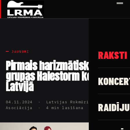
✕
RAKSTI
JAUNUMI
Pirmais harizmātiskās
grupas Halestorm koncerts
KONCER
Latvijā
04.11.2024 · Latvijas Rokmūzikas
RAIDĪJU
Asociācija · 4 min lasīšana