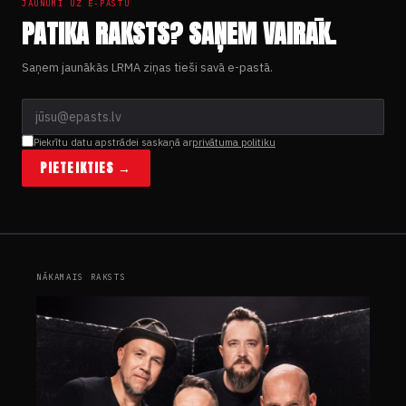
JAUNUMI UZ E-PASTU
PATIKA RAKSTS? SAŅEM VAIRĀK.
Saņem jaunākās LRMA ziņas tieši savā e-pastā.
Piekrītu datu apstrādei saskaņā ar
privātuma politiku
PIETEIKTIES →
NĀKAMAIS RAKSTS