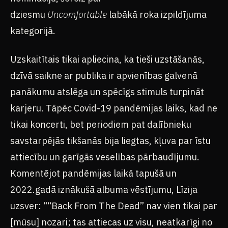
dziesmu
Uncomfortable
labākā roka izpildījuma
kategorijā.
Uzskaitītais tikai apliecina, ka tieši uzstāšanās,
dzīvā saikne ar publika ir apvienības galvenā
panākumu atslēga un spēcīgs stimuls turpināt
karjeru. Tāpēc Covid-19 pandēmijas laiks, kad ne
tikai koncerti, bet periodiem pat dalībnieku
savstarpējās tikšanās bija liegtas, kļuva par īstu
attiecību un garīgās veselības pārbaudījumu.
Komentējot pandēmijas laikā tapušā un
2022.gadā iznākušā albuma vēstījumu, Līzija
uzsver: ““Back From The Dead” nav vien tikai par
[mūsu] nozari; tas attiecas uz visu, neatkarīgi no