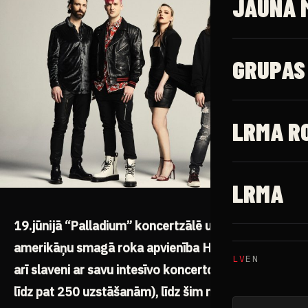
JAUNĀ 
GRUPAS
LRMA R
LRMA
19.jūnijā “Palladium” koncertzālē uzstāsies
amerikāņu smagā roka apvienība Halestorm. Lai
LV
EN
arī slaveni ar savu intesīvo koncertdarbību (gadā
līdz pat 250 uzstāšanām), līdz šim mūsu valstī