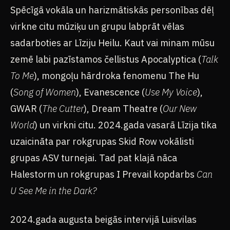
Spēcīgā vokāla un harizmātiskās personības dēļ
virkne citu mūziķu un grupu labprāt vēlas
sadarboties ar Līziju Heilu. Kaut vai minam mūsu
zemē labi pazīstamos čellistus Apocalyptica (
Talk
To Me
), mongoļu hārdroka fenomenu The Hu
(
Song of Women
), Evanescence (
Use My Voice
),
GWAR (
The Cutter
), Dream Theatre (
Our New
World
) un virkni citu. 2024.gada vasarā Līzija tika
uzaicināta par rokgrupas Skid Row vokālisti
grupas ASV turnejai. Tad pat klajā nāca
Halestorm un rokgrupas I Prevail kopdarbs
Can
U See Me in the Dark?
2024.gada augusta beigās intervijā Luisvilas