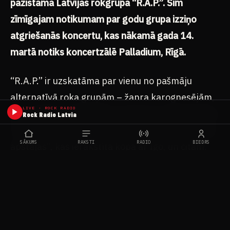
pazīstamā Latvijas rokgrupa
“
R.A.P.
”
. Šim
zīmīgajam notikumam par godu grupa izziņo
atgriešanās koncertu, kas nākamā gada 14.
martā notiks koncertzālē Palladium, Rīgā.
“R.A.P.” ir uzskatāma par vienu no pašmāju
alternatīvā roka grupām – žanra karognesējām,
LIVE · ROCK RADIO
un savulaik popularitāti iemantojusi ar dziesmām
Rock Radio Latvia
“Nekas vairs nav tā”, “Esot vienatnē”, “Dzīve bez
SĀKUMS
RAKSTI
RADIO
BIEDRS
apstājas”, kas ierakstīta kopā ar Igo, un citām.