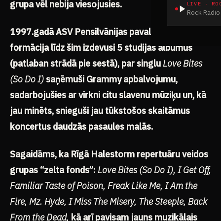
grupa vēl nebija viesojusies.
LIVE · RO
Rock Radio 
1997.gadā ASV Pensilvānijas pavalstī dibinātā
formācija līdz šim izdevusi 5 studijas albumus
(patlaban strādā pie sestā), par singlu
Love Bites
(So Do I)
saņēmuši Grammy apbalvojumu,
sadarbojušies ar virkni citu slavenu mūziķu un, kā
jau minēts, snieguši jau tūkstošos skaitāmus
koncertus daudzās pasaules malās.
Sagaidāms, ka Rīgā Halestorm repertuāru veidos
grupas “zelta fonds”:
Love Bites (So Do I), I Get Off,
Familiar Taste of Poison, Freak Like Me, I Am the
Fire, Mz. Hyde, I Miss The Misery, The Steeple, Back
From the Dead,
kā arī pavisam jauns muzikālais