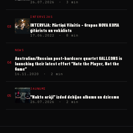
26.07.2026 · 3 min
INTERVIJAS
INTERVIJA: Mārtiņš Vilnītis – Grupas NOVA KOMA
03
ģitārists un vokālists
17.06.2022 · 8 min
NEWS
Australian/Russian post-hardcore quartet GALLEONS is
04
launching their latest effort “Hate the Player, Not the
Game”
16.11.2020 · 2 min
JAUNUMI
05
“Nakts arāji” izdod debijas albumu un dziesmu
26.07.2026 · 2 min