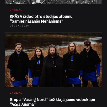
JAUNUMI
KRĀSA izdod otro studijas albumu
“Samierināšanās Mehānisms”
26.07.2026
JAUNUMI
Grupa “Varang Nord” laiž klajā jaunu videoklipu
“Ašņa Ausma”