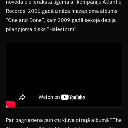
noveda pie ieraksta līguma ar kompāniju Atlantic
Records. 2006.gadā iznāca mazapjoma albums
“One and Done”, kam 2009.gadā sekoja debija
pilanpjoma disks “Halestorm”.
Par pagrieziena punktu kļuva otrajā albumā “The