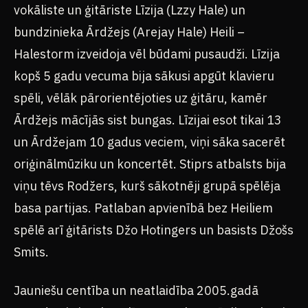
vokāliste un ģitāriste Līzija (Lzzy Hale) un
bundzinieka Ārdžejs (Arejay Hale) Heili –
Halestorm izveidoja vēl būdami pusaudži. Līzija
kopš 5 gadu vecuma bija sākusi apgūt klavieru
spēli, vēlāk pārorientējoties uz ģitāru, kamēr
Ārdžejs mācījās sist bungas. Līzijai esot tikai 13
un Ārdžejam 10 gadus veciem, viņi sāka sacerēt
oriģinālmūziku un koncertēt. Stiprs atbalsts bija
viņu tēvs Rodžers, kurš sākotnēji grupā spēlēja
basa partijas. Patlaban apvienībā bez Heiliem
spēlē arī ģitārists Džo Hotingers un basists Džošs
Smits.
Jauniešu centība un neatlaidība 2005.gadā