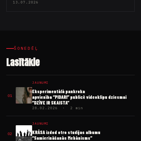
13.07.2026
ŠONEDĒĻ
Lasītākie
JAUNUMI
Eksperimentālā pankroka
01
apvienība “PIDARI” publicē videoklipu dziesmai
“DZĪVE IR SKAISTA”
28.02.2026 · 2 min
JAUNUMI
KRĀSA izdod otro studijas albumu
02
“Samierināšanās Mehānisms”