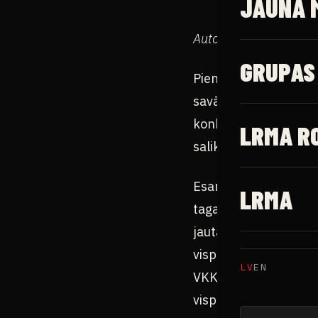
JAUNĀ 
Autors: Uģis Glāzītis
GRUPAS
Pienācis kārtējais un
savām kultūras aktivi
konkrēti interesē kat
LRMA R
salikti kopā un nav kā
Esam snieguši VKKF pr
LRMA
tagad izvērtējot konk
jautājumi. Daudzi saka
vispār neko nedos. Kas
LV
EN
VKKF sagatavotas 3 v
vispārēja argumentāci