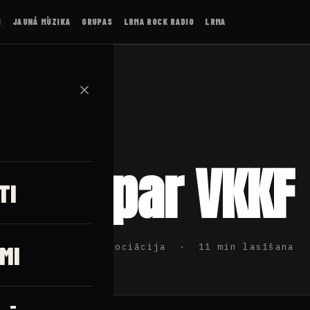
I
JAUNĀ MŪZIKA
GRUPAS
LRMA ROCK RADIO
LRMA
✕
omas par VKKF
TI
MI
ijas Rokmūzikas Asociācija · 11 min lasīšana