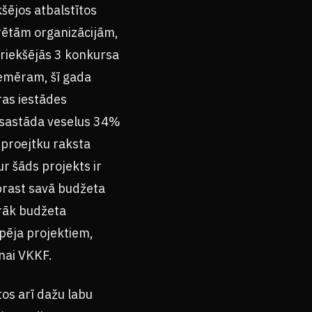
kšējos atbalstītos
turētām organizācijām,
priekšējās 3 konkursa
Piemēram, šī gada
ras iestādes
 sastāda veselus 34%
 proejtku raksta
ur šāds projekts ir
prast savā budžeta
irāk budžeta
pēja projektiem,
anai VKKF.
tos arī dažu labu