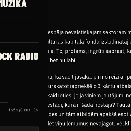
MŪZIKA
 pēdējais brīdis kad iespēja nevalstiskajam sektoram m
tātēm caur valsts kultūras kapitāla fonda izsludinātaj
egorija mūzika un deja. To, protams, ir grūti saprast,
OCK RADIO
 atsevišķas nozares, bet nu labi.
ojektus. Neesam jau, kā sacīt jāsaka, pirmo reizi ar pī
ursa nolikumu un caurskatot iepriekšējo 3 kārtu atbal
, ko tur ar viņiem skaidroties, jo ja viņiem jautājumi ne
 tā tāda par tādu iestādi, kurā ir šāda nostāja? Tautā c
info@lrma.lv
eida atteikuma atbildes un tām atbildēm apakšā esot v
ja, ka labāk apstrīdēt viņu lēmumus nevajagot. Vēl klīs