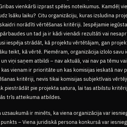
ribas vienkārši izprast spēles noteikumus. Kamdēļ vieni 
udz īsāku laiku? Citu organizāciju, kuras izsludina pro
skaidri norādīti vērtēšanas kritēriji. Iespējamie iegūst
ārbaudes un tad ja ir kādi vienādi rezultāti vai nesap
jusi iespēja strādāt, kā projektu vērtētājam, gan proje
u teikt, kā vērtē. Piemēram, organizācija izlolo savu id
un viņi saņem atbildi – nav aktuāli, vai nav pa tēmu vai
, kas vienam ir prioritāte un kas komisijas ieskatā nav p
šanas kritēriji, nevis tikai komisijas subjektīvais vērtē
āk piestrādāt pie projekta satura, lai tas atbilstu kritē
tās trīs atteikuma atbildes.
 uzsaukumā ir minēts, ka viena organizācija var iesnieg
punkts – Viena juridiskā persona konkursā var iesnieg