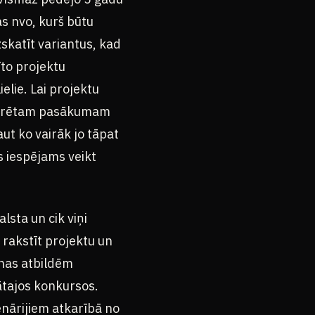
as nvo, kurš būtu
zskatīt variantus, kad
īto projektu
elie. Lai projektu
konkrētam pasākumam
aut ko vairāk jo tāpat
s iespējams veikt
lsta un cik viņi
s rakstīt projektu un
anas atbildēm
nātajos konkursos.
enārijiem atkarībā no