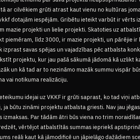
ētā ar cilvēkiem grūti atrast kaut vienu no kultūras jom
vkkf dotajām iespējām. Gribētu ieteikt varbūt ir vērts i
 mazie projekti un lielie projekti. Skatoties uz atbalst
piemēram, līdz 3000, ir mazie projekti, un pārējie ir li
bāk izprast savas spējas un vajadzības pēc atbalsta 
rakstīt projektu, kur jau pašā sākumā jādomā kā uzlikt k
mazāk un kā tad ar to nezināmo mazāk summu vispār bū
a vai notikuma realizāciju.
teikumu idejai uz VKKF ir grūti saprast, ko tad viņi atba
i, ja būtu zināmi projektu atbalsta griesti. Nav jau jēga
us izmaksas. Par tādām ātri būs viena no trim noraidīš
 redzēt, vērtējot atbalstītās summas iepriekš apstipri
ums reāli kaut kā jāmodificē un jāpielāgo dažādiem sc