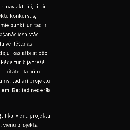
nav aktuāli, citi ir
jektu konkursus,
amie punkti un tad ir
rašanās iesaistās
ktu vērtēšanas
eju, kas atbilst pēc
 kāda tur bija trešā
rioritāte. Ja būtu
jums, tad arī projektu
rijiem. Bet tad nederēs
t tikai vienu projektu
t vienu projekta