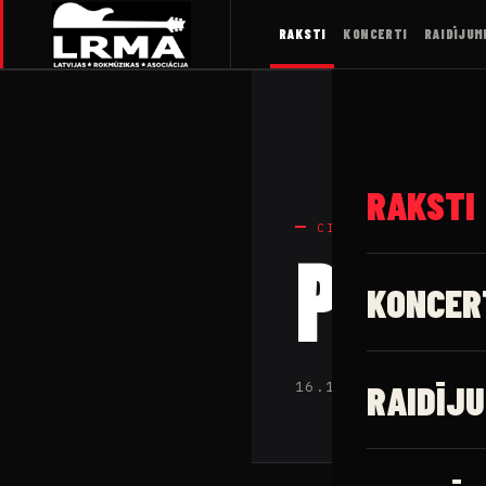
RAKSTI
KONCERTI
RAIDĪJUM
RAKSTI
CIETĀ RUNA
Pārd
KONCER
RAIDĪJU
16.11.2019 · Latv