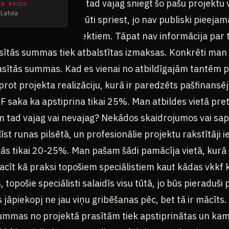
 atbalstīt projektu, tad vajag sniegt šo pašu projektu vē
CK RADIO
Latvia
tiprināts. Nezinu. Grūti spriest, jo nav publiski pieeja
stiprinātajiem projektiem. Tāpat nav informācija par to
sītās summas tiek atbalstītas izmaksas. Konkrēti man
sītās summas. Kad es vienai no atbildīgajām tantēm pra
prot projekta realizāciju, kurā ir paredzēts pašfinans
 saka ka apstiprina tikai 25%. Man atbildes vietā pret
m tad vajag vai nevajag? Nekādos skaidrojumos vai sa
īst runas pilsētā, un profesionālie projektu rakstītāji i
nās tikai 20-25%. Man pašam šādi pamācīja vietā, kurā 
acīt kā praksi topošiem speciālistiem kaut kādas vkkf 
 topošie speciālisti salaidīs visu tūtā, jo būs pieraduš
āpiekopj ne jau viņu gribēšanas pēc, bet tā ir mācīts.
ummas no projektā prasītām tiek apstiprinātas un kam.