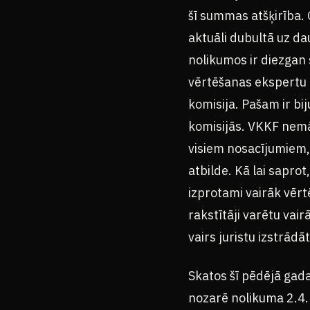
šī summas atšķirība. G
aktuāli dubultā uz da
nolikumos ir diezgan 
vērtēšanas ekspertu p
komisija. Pašam ir bi
komisijās. VKKF nemāk
visiem nosacījumiem, 
atbilde. Kā lai saprot
izprotami vairāk vērtē
rakstītāji varētu vair
vairs juristu izstrādā
Skatos šī pēdējā gada
nozarē nolikuma 2.4. 