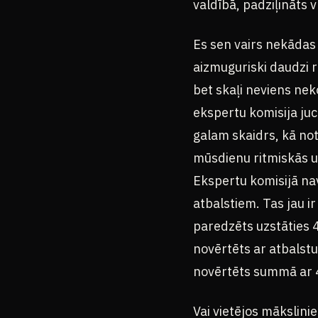
valdībā, padziļināts 
Es sen vairs nekādas ī
aizmuguriski daudzi 
bet skaļi neviens nek
ekspertu komisija juc
galam skaidrs, kā not
mūsdienu ritmiskās u
Ekspertu komisijā nav
atbalstiem. Tas jau i
paredzēts uzstāties 
novērtēts ar atbalstu
novērtēts summā ar 
Vai vietējos mākslini