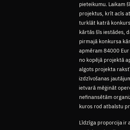
pieteikumu. Laikam šī
projektus, krīt acīs a
turklāt katrā konkurs
kārtās šīs iestādes, 
pirmajā konkursa kārt
apmēram 84000 Eur ap
no kopējā projektā ap
algots projekta rakst
izdzīvošanas jautāju
ietvarā mēģināt operē
nefinansētām organiz
kuros rod atbalstu pr
Līdzīga proporcija ir 