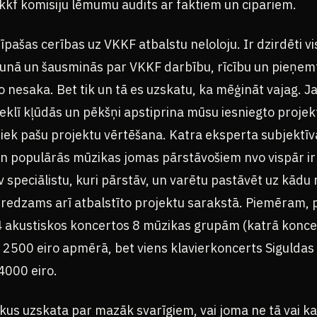
vkkf komisiju lēmumu audits ar faktiem un cipariem.
pašas cerības uz VKKF atbalstu neloloju. Ir dzirdēti vis
runā un šausminās par VKKF darbību, rīcību un pieņe
o nesaka. Bet tik un tā es uzskatu, ka mēģināt vajag. J
eklī kļūdās un pēkšņi apstiprina mūsu iesniegto projekt
iek pašu projektu vērtēšana. Katra eksperta subjektīva
n populārās mūzikas jomas pārstāvošiem nvo vispār ir
 speciālistu, kuri pārstāv, un varētu pastāvēt uz kādu 
r redzams arī atbalstīto projektu sarakstā. Piemēram, 
4 akustiskos koncertos 8 mūzikas grupām (katrā konce
 2500 eiro apmērā, bet viens klavierkoncerts Siguldas B
4000 eiro.
ekus uzskata par mazāk svarīgiem, vai joma ne tā vai 