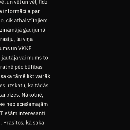
l un vēl un vēl, līdz
ma informācija par
, cik atbalstītajiem
 zināmājā gadījumā
sīju, lai viņa
ējums un VKKF
 jautāja vai mums to
pratnē pēc būtības
esaka tāmē likt vairāk
es uzskatu, ka tādās
karpīzes. Nākotnē,
i pie nepieciešamajām
 Tiešām interesanti
 Prasītos, kā saka