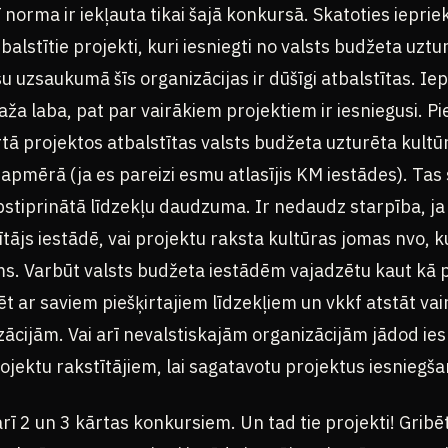
 norma ir iekļauta tikai šajā konkursā. Skatoties ieprie
tbalstītie projekti, kuri iesniegti no valsts budžeta uz
u uzsaukumā šīs organizācijas ir dūšīgi atbalstītas. Ie
daža laba, pat par vairākiem projektiem ir iesniegusi. 
ā projektos atbalstītas valsts budžeta uzturēta kultū
mērā (ja es pareizi esmu atlasījis KM iestādes). Tas
stiprinātā līdzekļu daudzuma. Ir nedaudz starpība, ja
ītājs iestādē, vai projektu raksta kultūras jomas nvo, k
ms. Varbūt valsts budžeta iestādēm vajadzētu kaut kā 
t ar saviem piešķirtajiem līdzekļiem un vkkf atstāt va
ācijām. Vai arī nevalstiskajām organizācijām jādod ies
ojektu rakstītājiem, lai sagatavotu projektus iesniegš
arī 2 un 3 kārtas konkursiem. Un tad tie projekti! Gribē