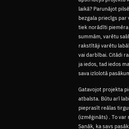
laikā? Parunājot pils
bezgala priecīgs par 
tiek norādīti piemēram
summām, varētu salikt 
rakstītāji varētu la
vai darbībai. Citādi 
ja iedos, tad iedos 
sava izlolotā pasākum
Gatavojot projekta pie
atbalsta. Būtu arī lab
pieprasīt reālas tirg
(izmēģināts) . To var
Sanāk, ka savs pasāk