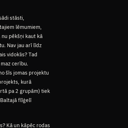
ādi stāsti,
mtajiem lēmumiem,
a nu pēkšņi kaut kā
u. Nav jau arī līdz
is vidoklis? Tad
 maz cerību.
no šīs jomas projektu
projekts, kurā
rtā pa 2 grupām) tiek
altajā flīģelī
kas? Kā un kāpēc rodas