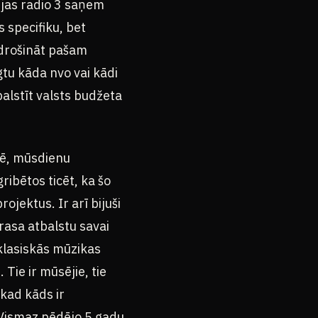
ijas radio 3 saņem
 specifiku, bet
drošināt pašam
gtu kāda nvo vai kādi
alstīt valsts budžeta
tnē, mūsdienu
ribētos ticēt, ka šo
ojektus. Ir arī bijuši
rasa atbalstu savai
 klasiskās mūzikas
Tie ir mūsējie, tie
 kad kāds ir
 Vismaz pēdējo 5 gadu