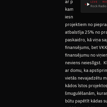
ar pirmo reizi nesanāk
LIVE · RO
Rock Radio 
kamēr viņš tiekot aps
iesniegtajiem un neap
projektiem no piepra
atbalstīja 25% no pra
paskaidro, kā viņa sa
finansējums, bet VKKF
finansējumu no viņie
neviens neieslīgst. Kl
ar domu, ka apstipri
vietās nevajadzētu m
kādos īstos projektos,
šmugulēšanām, kuras j
būtu papētīt kādas s