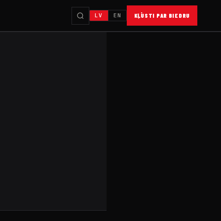
LV
EN
KĻŪSTI PAR BIEDRU