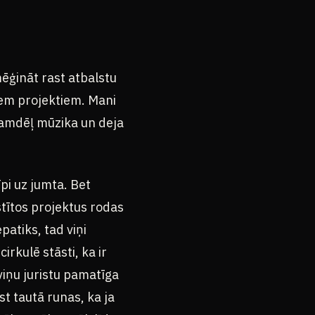
ēģināt rast atbalstu
iem projektiem. Mani
 kamdēļ mūzika un deja
pi uz jumta. Bet
stītos projektus rodas
patiks, tad viņi
irkulē stāsti, ka ir
iņu juristu pamatīga
t tautā runas, ka ja