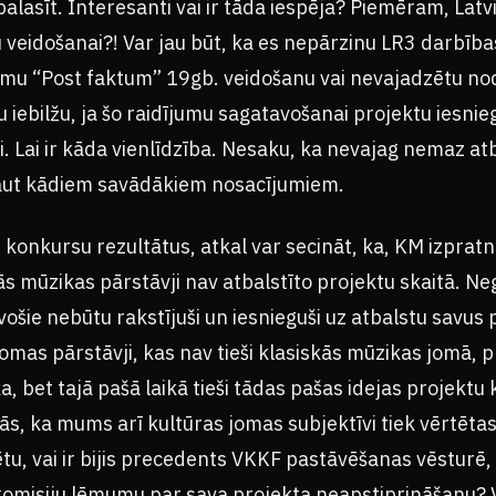
alasīt. Interesanti vai ir tāda iespēja? Piemēram, Latv
 veidošanai?! Var jau būt, ka es nepārzinu LR3 darbības
mu “Post faktum” 19gb. veidošanu vai nevajadzētu no
iebilžu, ja šo raidījumu sagatavošanai projektu iesnie
. Lai ir kāda vienlīdzība. Nesaku, ka nevajag nemaz atb
kaut kādiem savādākiem nosacījumiem.
īs konkursu rezultātus, atkal var secināt, ka, KM izpra
s mūzikas pārstāvji nav atbalstīto projektu skaitā. Neg
šie nebūtu rakstījuši un iesnieguši uz atbalstu savus pr
omas pārstāvji, kas nav tieši klasiskās mūzikas jomā, p
a, bet tajā pašā laikā tieši tādas pašas idejas projektu
s, ka mums arī kultūras jomas subjektīvi tiek vērtētas. 
tu, vai ir bijis precedents VKKF pastāvēšanas vēsturē,
 komisiju lēmumu par sava projekta neapstiprināšanu?