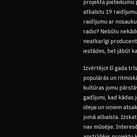
projekta pieteikumu p
atbalstu 19 raidījumu
raidījumu ar nosauku
radio? Nebūtu nekādu 
neatkarīgi producenti
iestādes, bet jābūt 
Izvērtējot šī gada tr
populārās un ritmiskā
kultūras jomu pārstāvo
gadījumi, kad kādas j
idejai un viņiem atsak
jomā atbalsta. Izskatā
nav mūsējie. Interesē
apstrīdējis projektu