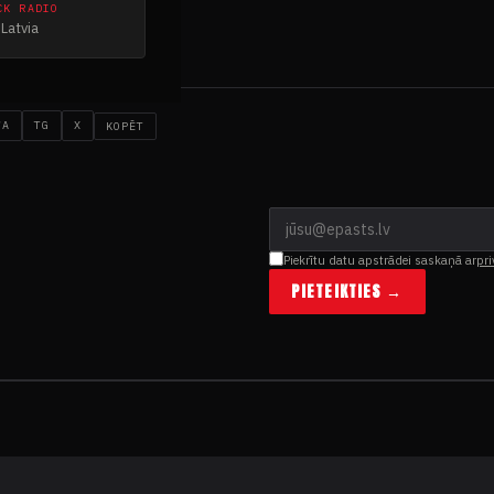
CK RADIO
Latvia
#METĀLMŪZIKAS VIKTORĪNA
WA
TG
X
KOPĒT
Piekrītu datu apstrādei saskaņā ar
pri
PIETEIKTIES →