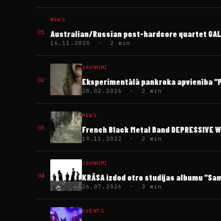
NEWS
01
Australian/Russian post-hardcore quartet GALLE
16.11.2020 · 2 min
JAUNUMI
02
Eksperimentālā pankroka apvienība “PI
28.02.2026 · 2 min
NEWS
03
French Black Metal Band DEPRESSIVE W
19.11.2022 · 2 min
JAUNUMI
04
KRĀSA izdod otro studijas albumu “S
26.07.2026 · 3 min
EVENTS