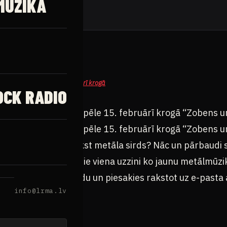
MŪZIKA
OCK RADIO
mūzikas erudīcijas spēle 15. februārī krogā “Zobens 
mūzikas erudīcijas spēle 15. februārī krogā “Zobens u
ējs, kam krūtīs pukst metāla sirds? Nāc un pārbaudi 
pā ar draugiem un pie viena uzzini ko jaunu metālmūzik
o 4 cilvēku komandu un piesakies rakstot uz e-pasta 
info@lrma.lv
.com