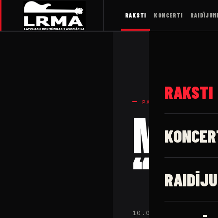
RAKSTI
KONCERTI
RAIDĪJUM
RAKSTI
PASĀKUMI
Metāl
KONCER
“Metā
RAIDĪJU
10.02.2018 · Latv