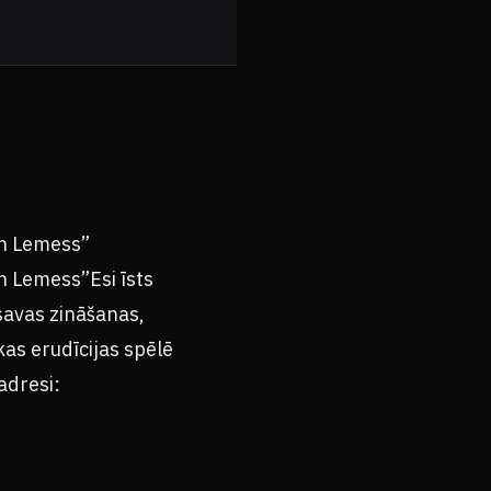
un Lemess”
n Lemess”Esi īsts
savas zināšanas,
as erudīcijas spēlē
adresi: