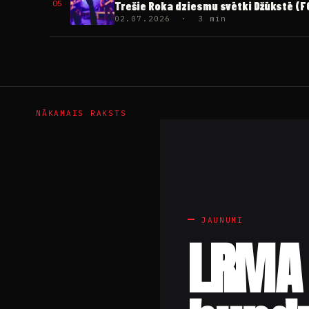
05
Trešie Roka dziesmu svētki Džūkstē (
02.07.2026 · 3 min
NĀKAMAIS RAKSTS
JAUNUMI
LRMA 