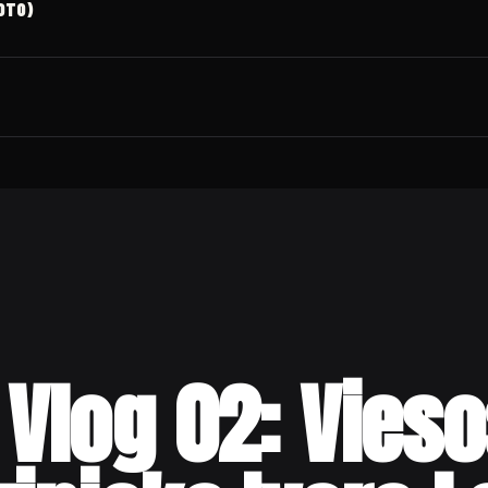
FOTO)
Vlog 02: Vies