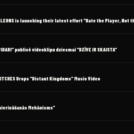
ONS is launching their latest effort “Hate the Player, Not 
DARI” publicē videoklipu dziesmai “DZĪVE IR SKAISTA”
ITCHES Drops “Distant Kingdoms” Music Video
amierināšanās Mehānisms”