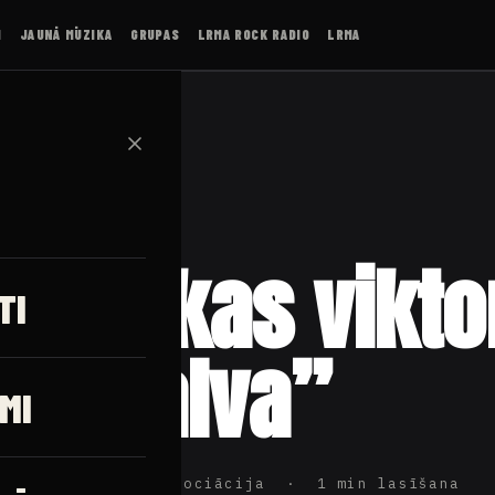
I
JAUNĀ MŪZIKA
GRUPAS
LRMA ROCK RADIO
LRMA
✕
mūzikas vikto
TI
la Galva”
MI
ijas Rokmūzikas Asociācija · 1 min lasīšana