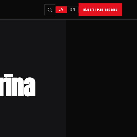
LV
EN
KĻŪSTI PAR BIEDRU
rīna