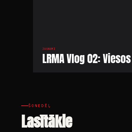
JAUNUMI
LRMA Vlog 02: Viesos
ŠONEDĒĻ
Lasītākie