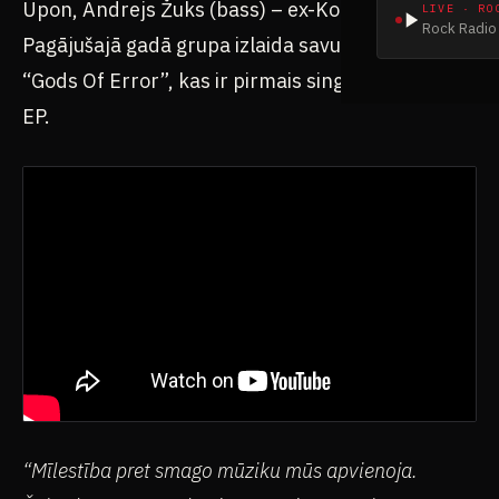
Upon, Andrejs Žuks (bass) – ex-Kolotun.
LIVE · RO
Rock Radio 
Pagājušajā gadā grupa izlaida savu debijas singlu
“Gods Of Error”, kas ir pirmais singls no topošā
EP.
“Mīlestība pret smago mūziku mūs apvienoja.