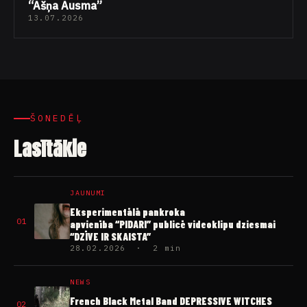
“Ašņa Ausma”
13.07.2026
ŠONEDĒĻ
Lasītākie
JAUNUMI
Eksperimentālā pankroka
01
apvienība “PIDARI” publicē videoklipu dziesmai
“DZĪVE IR SKAISTA”
28.02.2026 · 2 min
NEWS
French Black Metal Band DEPRESSIVE WITCHES
02