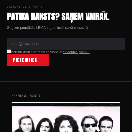
JAUNUMI UZ E-PASTU
PATIKA RAKSTS? SAŅEM VAIRĀK.
Saņem jaunākās LRMA ziņas tieši savā e-pastā.
Piekrītu datu apstrādei saskaņā ar
privātuma politiku
PIETEIKTIES →
NĀKAMAIS RAKSTS