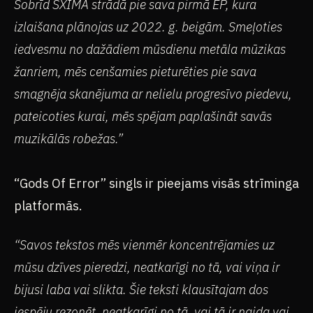
Šobrīd SXIMA strādā pie sava pirmā EP, kura
izlaišana plānojas uz 2022. g. beigām. Smeļoties
iedvesmu no dažādiem mūsdienu metāla mūzikas
žanriem, mēs cenšamies pieturēties pie sava
smagnēja skanējuma ar nelielu progresīvo piedevu,
pateicoties kurai, mēs spējam paplašināt savās
muzikālās robežas.”
“Gods Of Error” singls ir pieejams visās strīminga
platformās.
“Savos tekstos mēs vienmēr koncentrējamies uz
mūsu dzīves pieredzi, neatkarīgi no tā, vai viņa ir
bijusi laba vai slikta. Šie teksti klausītajam dos
iespēju rezonēt, neatkarīgi no tā, vai tā ir naida vai