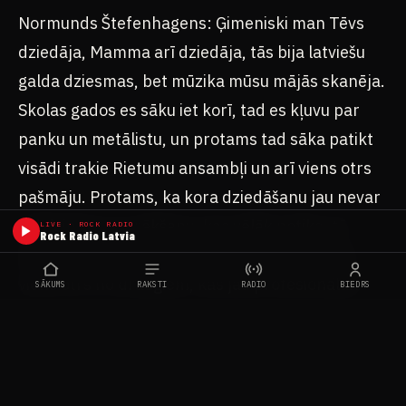
Normunds Štefenhagens: Ģimeniski man Tēvs
dziedāja, Mamma arī dziedāja, tās bija latviešu
galda dziesmas, bet mūzika mūsu mājās skanēja.
Skolas gados es sāku iet korī, tad es kļuvu par
panku un metālistu, un protams tad sāka patikt
visādi trakie Rietumu ansambļi un arī viens otrs
pašmāju. Protams, ka kora dziedāšanu jau nevar
salīdzināt ar to rēkšanu, kas vēlāk notika, tā
LIVE · ROCK RADIO
Rock Radio Latvia
saucamo dziedāšanu, bet uzaicināja tad mani
viens otrs no draugiem, kas jau profesionālāk
SĀKUMS
RAKSTI
RADIO
BIEDRS
muzicēja un lūdza, lai es pamēģinu parūkt un
parēkt, un tā mēs sākām pamazām 80 to gadu
vidū. Manā gadījumā.