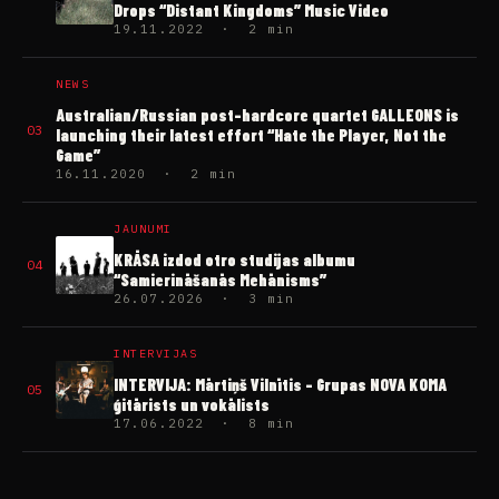
Drops “Distant Kingdoms” Music Video
19.11.2022 · 2 min
NEWS
Australian/Russian post-hardcore quartet GALLEONS is
03
launching their latest effort “Hate the Player, Not the
Game”
16.11.2020 · 2 min
JAUNUMI
KRĀSA izdod otro studijas albumu
04
“Samierināšanās Mehānisms”
26.07.2026 · 3 min
INTERVIJAS
INTERVIJA: Mārtiņš Vilnītis – Grupas NOVA KOMA
05
ģitārists un vokālists
17.06.2022 · 8 min