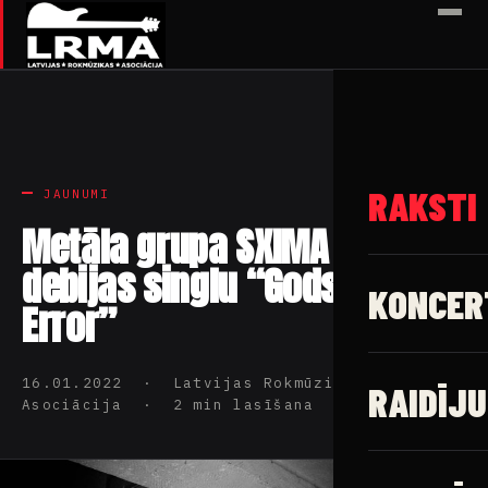
✕
RAKSTI
JAUNUMI
Metāla grupa SXIMA izdod
debijas singlu “Gods Of
KONCER
Error”
16.01.2022 · Latvijas Rokmūzikas
RAIDĪJU
Asociācija · 2 min lasīšana