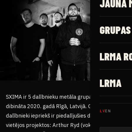
JAUNĀ 
GRUPAS
LRMA R
LRMA
SXIMA ir 5 dalībnieku metāla grupa, kas tika
dibināta 2020. gadā Rīgā, Latvijā. Grupas
LV
EN
dalībnieki iepriekš ir piedalījušies dažādos
vietējos projektos: Arthur Ryd (vokāls) – ex-Once