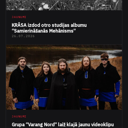
JAUNUMI
KRĀSA izdod otro studijas albumu
“Samierināšanās Mehānisms”
26.07.2026
JAUNUMI
Grupa “Varang Nord” laiž klajā jaunu videoklipu