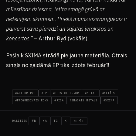
mīlestības dziesma, ietīta smagā grūvā ar
nežēlīgiem skrīmiem. Priekš mums vissvarīgākais ir
pārvērst savu pieredzi un sajūtas ierakstos un
koncertos.”
– Arthur Ryd (vokāls).
Pašlaik SXIMA strādā pie jauna materiāla. Otrais
singls no gaidāmā EP tiks izdots februārī!
#ARTHUR RYD
#EP
#GODS OF ERROR
#METAL
#METĀLS
#PROGRESĪVAIS ROKS
#RĪGA
#SMAGAIS METĀLS
#SXIMA
FB
WA
TG
X
KOPĒT
DALĪTIES