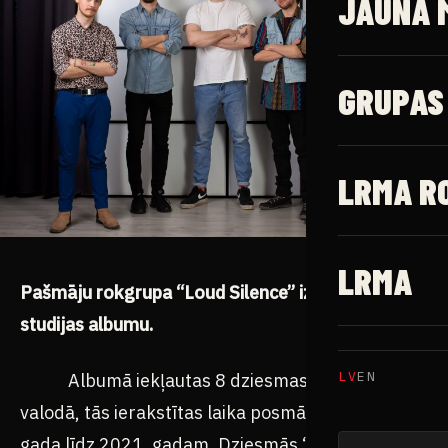
JAUNĀ 
GRUPAS
LRMA R
LRMA
Pašmāju rokgrupa “Loud Silence” izdod pirmo
studijas albumu.
LV
EN
Albumā iekļautas 8 dziesmas latviešu
valodā, tās ierakstītas laika posmā no 2019.
gada līdz 2021. gadam. Dziesmās “Nevajag