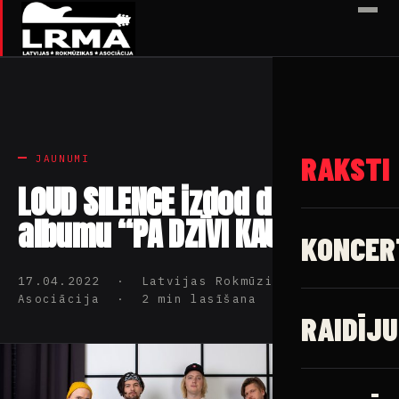
✕
RAKSTI
JAUNUMI
LOUD SILENCE izdod debijas
albumu “PA DZĪVI KAUT KĀ TĀ”
KONCER
17.04.2022 · Latvijas Rokmūzikas
Asociācija · 2 min lasīšana
RAIDĪJU