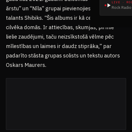
LIVE · RO
ārstu” un “Nīla” grupai pievienojies jaunais repa
Rock Radio 
talants Shibiks. “Šis albums ir kā ceļojums jauna
cilvēka domās. Ir attiecības, skumjas, pirmie
lielie zaudējumi, taču neizsīkstošā vēlme pēc
mīlestības un laimes ir daudz stiprāka,” par
padarīto stāsta grupas solists un tekstu autors
Oskars Maurers.