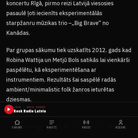
koncertu Rīgā, pirmo reizi Latvijā viesosies
pasaulē ļoti iecienīts eksperimentālās
starpžanru mūzikas trio –„Big Brave” no
Kanādas.
Par grupas sākumu tiek uzskatīts 2012. gads kad
Robina Wattija un Metjū Bols satikās lai vienkārši
paspēlētu, kā eksperimentēšana ar
instrumentiem. Rezultāts šai saspēlē radās
ambient/minimalistic folk žanros ieturētas
dziesmas.
LIVE · ROCK RADIO
Rock Radio Latvia
Kad abiem pievienojās sens draugs, bundzinieks
Lūiss Beauregards, varētu uzskatīt, ka duets bija
SĀKUMS
RAKSTI
RADIO
BIEDRS
kļuvis par pilnvērtīgu grupu. Arī skanējums