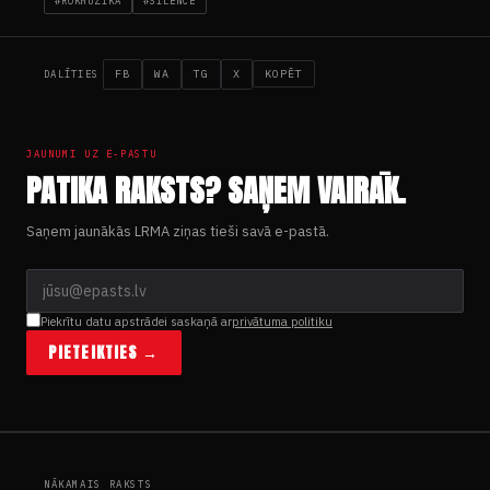
#ROKMŪZIKA
#SILENCE
FB
WA
TG
X
KOPĒT
DALĪTIES
JAUNUMI UZ E-PASTU
PATIKA RAKSTS? SAŅEM VAIRĀK.
Saņem jaunākās LRMA ziņas tieši savā e-pastā.
Piekrītu datu apstrādei saskaņā ar
privātuma politiku
PIETEIKTIES →
NĀKAMAIS RAKSTS