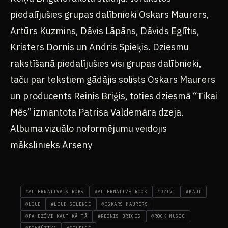
piedalījušies grupas dalībnieki Oskars Maurers,
Artūrs Kuzmins, Dāvis Lāpāns, Dāvids Eglītis,
Kristers Dornis un Andris Spieķis. Dziesmu
rakstīšanā piedalījušies visi grupas dalībnieki,
taču par tekstiem gādājis solists Oskars Maurers
un producents Reinis Briģis, toties dziesmā “Tikai
Mēs” izmantota Patrisa Valdemāra dzeja.
Albuma vizuālo noformējumu veidojis
mākslinieks Arseny
#ALTERNATĪVAIS ROKS
#ALTERNATIVE ROCK
#DZĪVI
#KAUT
#LOUD
#LOUD SILENCE
#OSKARS MAURERS
#PA DZĪVI KAUT KĀ TĀ
#REINIS BRIĢIS
#ROCK MUSIC