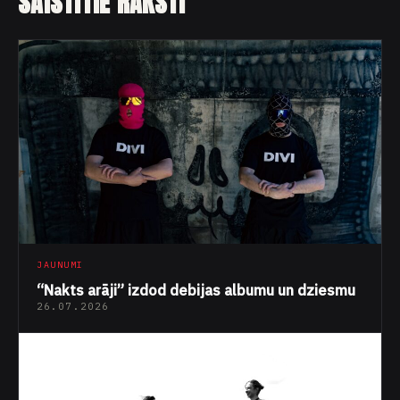
SAISTĪTIE RAKSTI
JAUNUMI
“Nakts arāji” izdod debijas albumu un dziesmu
26.07.2026