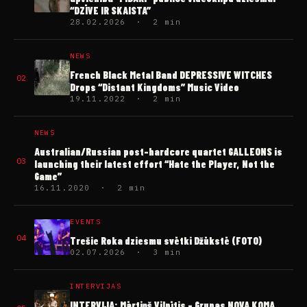
“DZĪVE IR SKAISTA”
28.02.2026 · 2 min
NEWS
French Black Metal Band DEPRESSIVE WITCHES
02
Drops “Distant Kingdoms” Music Video
19.11.2022 · 2 min
NEWS
Australian/Russian post-hardcore quartet GALLEONS is
03
launching their latest effort “Hate the Player, Not the
Game”
16.11.2020 · 2 min
EVENTS
04
Trešie Roka dziesmu svētki Džūkstē (FOTO)
02.07.2026 · 3 min
INTERVIJAS
INTERVIJA: Mārtiņš Vilnītis – Grupas NOVA KOMA