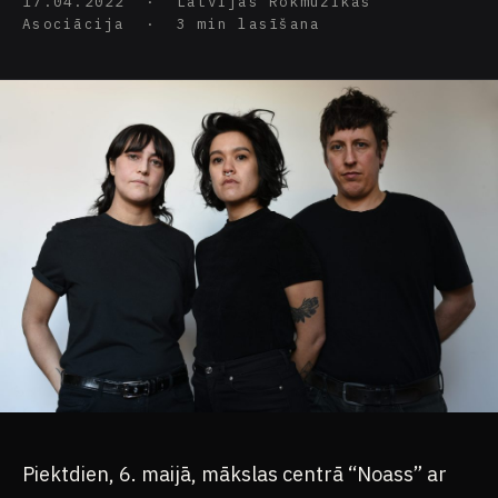
17.04.2022 · Latvijas Rokmūzikas
Asociācija · 3 min lasīšana
Piektdien, 6. maijā, mākslas centrā “Noass” ar