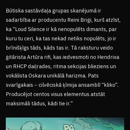
Būtiska sastāvdaļa grupas skanējumā ir
sadarbība ar producentu Reini Briģi, kurš atzīst,
ka “Loud Silence ir kā nenopulēts dimants, par
kuru tu ceri, ka tas nekad netiks nopulēts, jo ir
brīnišķīgs tāds, kāds tas ir. Tā raksturu veido
ģitārista Artūra rifi, kas iedvesmoti no Hendrixa
un RHCP daiļrades, ritma sekcijas blieziens un
vokālista Oskara unikālā harizma. Pats
svarīgakais − cilvēciskā ķīmija ansamblī “kliko”.
Producējot centos visus elementus atstāt
maksimāli tādus, kādi tie ir.”