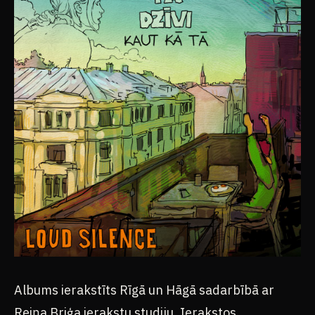
Albums ierakstīts Rīgā un Hāgā sadarbībā ar
Reiņa Briģa ierakstu studiju. Ierakstos