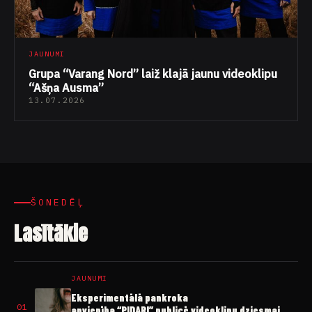
JAUNUMI
Grupa “Varang Nord” laiž klajā jaunu videoklipu
“Ašņa Ausma”
13.07.2026
ŠONEDĒĻ
Lasītākie
JAUNUMI
Eksperimentālā pankroka
01
apvienība “PIDARI” publicē videoklipu dziesmai