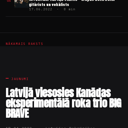
05
ģitārists un vokālists
17.06.2022 · 8 min
NĀKAMAIS RAKSTS
JAUNUMI
Latvijā viesosies Kanādas
eksperimentālā roka trio BIG
BRAVE