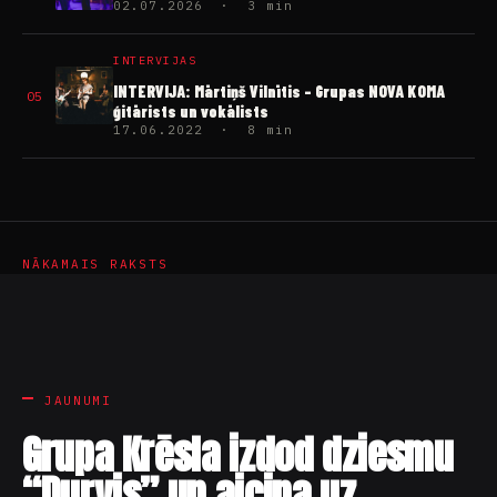
02.07.2026 · 3 min
INTERVIJAS
INTERVIJA: Mārtiņš Vilnītis – Grupas NOVA KOMA
05
ģitārists un vokālists
17.06.2022 · 8 min
NĀKAMAIS RAKSTS
JAUNUMI
Grupa Krēsla izdod dziesmu
“Durvis” un aicina uz