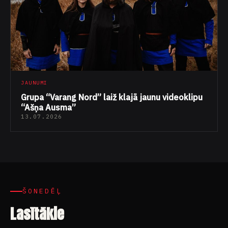
JAUNUMI
Grupa “Varang Nord” laiž klajā jaunu videoklipu
“Ašņa Ausma”
13.07.2026
ŠONEDĒĻ
Lasītākie