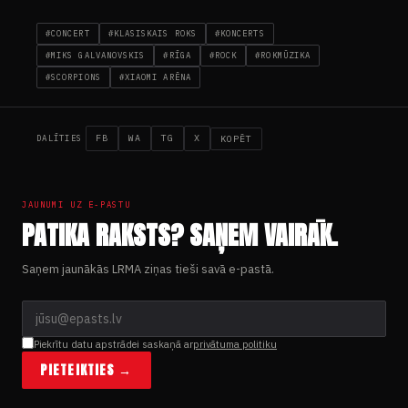
#CONCERT
#KLASISKAIS ROKS
#KONCERTS
#MIKS GALVANOVSKIS
#RĪGA
#ROCK
#ROKMŪZIKA
#SCORPIONS
#XIAOMI ARĒNA
FB
WA
TG
X
KOPĒT
DALĪTIES
JAUNUMI UZ E-PASTU
PATIKA RAKSTS? SAŅEM VAIRĀK.
Saņem jaunākās LRMA ziņas tieši savā e-pastā.
Piekrītu datu apstrādei saskaņā ar
privātuma politiku
PIETEIKTIES →