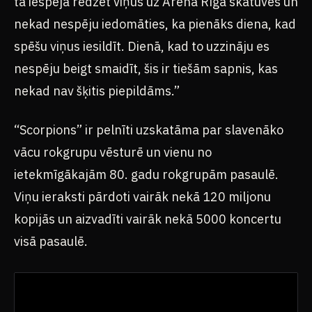
tā iespēja redzēt viņus uz Arēna Rīga skatuves un
nekad nespēju iedomāties, ka pienāks diena, kad
spēšu viņus iesildīt. Dienā, kad to uzzināju es
nespēju beigt smaidīt, šis ir tiešām sapnis, kas
nekad nav šķitis piepildāms.”
“Scorpions” ir pelnīti uzskatāma par slavenāko
vācu rokgrupu vēsturē un vienu no
ietekmīgākajām 80. gadu rokgrupām pasaulē.
Viņu ieraksti pārdoti vairāk nekā 120 miljonu
kopijās un aizvadīti vairāk nekā 5000 koncertu
visā pasaulē.