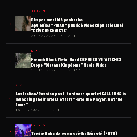
JAUNUMI
Eksperimentālā pankroka
01
apvienība “PIDARI” publicē videoklipu dziesmai
“DZĪVE IR SKAISTA”
28.02.2026 · 2 min
NEWS
French Black Metal Band DEPRESSIVE WITCHES
02
Drops “Distant Kingdoms” Music Video
19.11.2022 · 2 min
NEWS
Australian/Russian post-hardcore quartet GALLEONS is
03
launching their latest effort “Hate the Player, Not the
Game”
16.11.2020 · 2 min
EVENTS
04
Trešie Roka dziesmu svētki Džūkstē (FOTO)