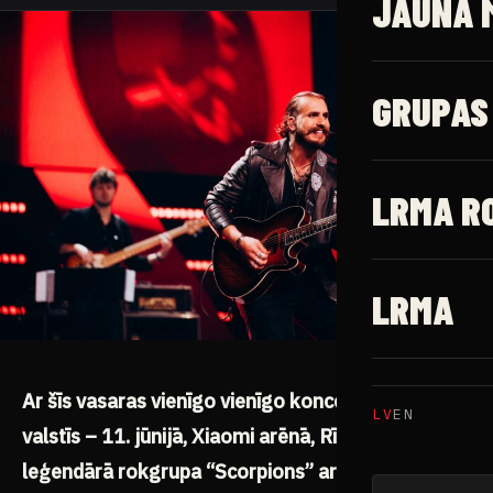
JAUNĀ 
GRUPAS
LRMA R
LRMA
Ar šīs vasaras vienīgo vienīgo koncertu Baltijas
LV
EN
valstīs – 11. jūnijā, Xiaomi arēnā, Rīgā viesosies
leģendārā rokgrupa “Scorpions” ar 60.