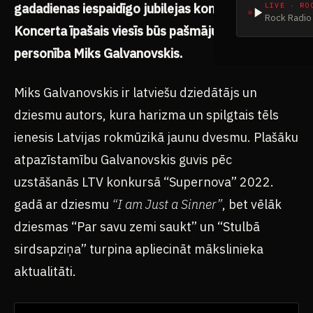
gadadienas iespaidīgo jubilejas koncerttūri.
LIVE · RO
Rock Radio 
Koncerta īpašais viesīs būs pašmāju harizmātiskā
personība Miks Galvanovskis.
Miks Galvanovskis ir latviešu dziedātājs un
dziesmu autors, kura harizma un spilgtais tēls
ienesis Latvijas rokmūzikā jaunu dvesmu. Plašāku
atpazīstamību Galvanovskis guvis pēc
uzstāšanās LTV konkursā “Supernova” 2022.
gadā ar dziesmu
“I am Just a Sinner”
, bet vēlāk
dziesmas “Par savu zemi saukt” un “Stulbā
sirdsapziņa” turpina apliecināt mākslinieka
aktualitāti.