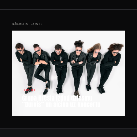
NĀKAMAIS RAKSTS
JAUNUMI
Grupa Krēsla izdod dziesmu
“Durvis” un aicina uz koncertu