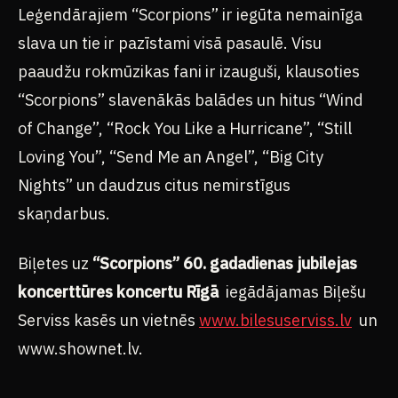
Leģendārajiem “Scorpions” ir iegūta nemainīga
slava un tie ir pazīstami visā pasaulē. Visu
paaudžu rokmūzikas fani ir izauguši, klausoties
“Scorpions” slavenākās balādes un hitus “Wind
of Change”, “Rock You Like a Hurricane”, “Still
Loving You”, “Send Me an Angel”, “Big City
Nights” un daudzus citus nemirstīgus
skaņdarbus.
Biļetes uz
“Scorpions” 60. gadadienas jubilejas
koncerttūres koncertu Rīgā
iegādājamas Biļešu
Serviss kasēs un vietnēs
www.bilesuserviss.lv
un
www.shownet.lv.