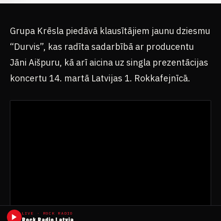
Grupa Krēsla piedāvā klausītājiem jaunu dziesmu
“Durvis”, kas radīta sadarbībā ar producentu
Jāni Aišpuru, kā arī aicina uz singla prezentācijas
koncertu 14. martā Latvijas 1. Rokkafejnīcā.
LIVE · ROCK RADIO
Rock Radio Latvia