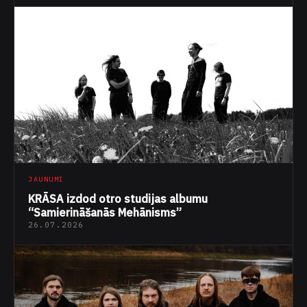
JAUNUMI
KRĀSA izdod otro studijas albumu
“Samierināšanās Mehānisms”
26.07.2026