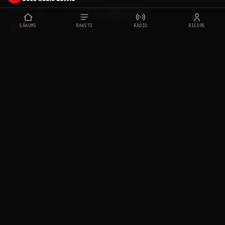
SĀKUMS
RAKSTI
RADIO
BIEDRS
“
Dzīvē bieži vien liktenīgas satikšanās ir tikai dažu
soļu attālumā. Reizēm šie daži soļi tiek sperti,
reizēm soļu starp mums kļūst tikai vairāk. Dziesma
vēsta par to, ka reizēm izvēlēties sevi ir pareizā
izvēle, lai arī varbūt sāpīga kādam citam.”
Tā par
dziesmu stāsta grupas solists Artis Zaharāns.
Grupai šī ir pirmā sadarbība ar producentu Jāni
Aišpuru, kurš cita starpā palīdzēja arī ar