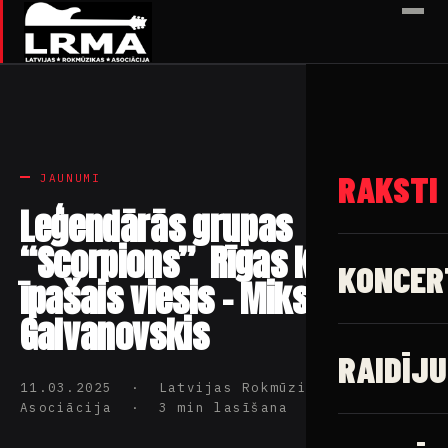
✕
RAKSTI
JAUNUMI
Leģendārās grupas
“Scorpions” Rīgas koncerta
KONCER
īpašais viesis – Miks
Galvanovskis
RAIDĪJU
11.03.2025 · Latvijas Rokmūzikas
Asociācija · 3 min lasīšana