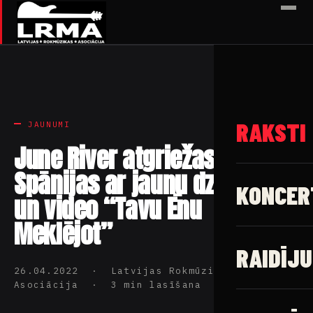
✕
RAKSTI
JAUNUMI
June River atgriežas no
Spānijas ar jaunu dziesmu
KONCER
un video “Tavu Ēnu
Meklējot”
RAIDĪJU
26.04.2022 · Latvijas Rokmūzikas
Asociācija · 3 min lasīšana