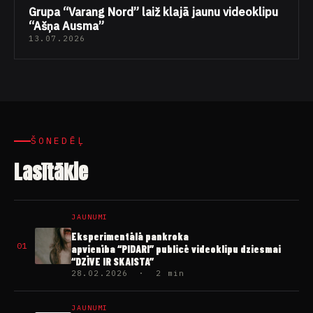
Grupa “Varang Nord” laiž klajā jaunu videoklipu
“Ašņa Ausma”
13.07.2026
ŠONEDĒĻ
Lasītākie
JAUNUMI
Eksperimentālā pankroka
01
apvienība “PIDARI” publicē videoklipu dziesmai
“DZĪVE IR SKAISTA”
28.02.2026 · 2 min
JAUNUMI