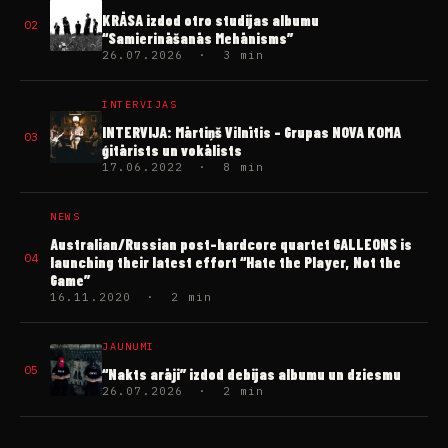
KRĀSA izdod otro studijas albumu
02
“Samierināšanās Mehānisms”
26.07.2026 · 3 min
INTERVIJAS
INTERVIJA: Mārtiņš Vilnītis – Grupas NOVA KOMA
03
ģitārists un vokālists
17.06.2022 · 8 min
NEWS
Australian/Russian post-hardcore quartet GALLEONS is
04
launching their latest effort “Hate the Player, Not the
Game”
16.11.2020 · 2 min
JAUNUMI
05
“Nakts arāji” izdod debijas albumu un dziesmu
26.07.2026 · 2 min