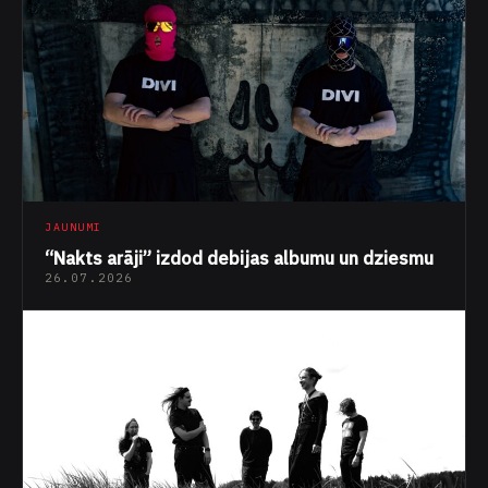
JAUNUMI
“Nakts arāji” izdod debijas albumu un dziesmu
26.07.2026