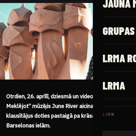
JAUNĀ 
GRUPAS
LRMA R
LRMA
Otrdien, 26. aprīlī, dziesmā un video
“
Tavu Ēnu
Meklējot” mūziķis June River aicina savus
LV
EN
klausītājus doties pastaigā pa krāsainajām
Barselonas ielām.