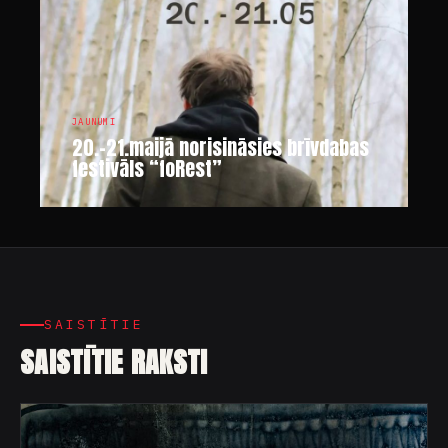
JAUNUMI
20.-21.maijā norisināsies brīvdabas
festivāls “foRest”
SAISTĪTIE
SAISTĪTIE RAKSTI