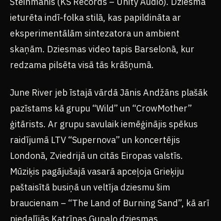
Šteinmanis (KS Records – Unity Audio). Dziesma
ieturēta indī-folka stilā, kas papildināta ar
eksperimentālām sintezatora un ambient
skaņām. Dziesmas video tapis Barselonā, kur
redzama pilsēta visā tās krāšņumā.
June River jeb īstajā vārdā Jānis Andžāns plašāk
pazīstams kā grupu “Wild” un “CrowMother”
ģitārists. Ar grupu savulaik iemēģinājis spēkus
raidījumā LTV “Supernova” un koncertējis
Londonā, Zviedrijā un citās Eiropas valstīs.
Mūziķis pagājušajā vasarā apceļoja Grieķiju
paštaisītā busiņā un veltīja dziesmu šim
braucienam – “The Land of Burning Sand”, kā arī
piedalījās Katrīnas Gupalo dziesmas