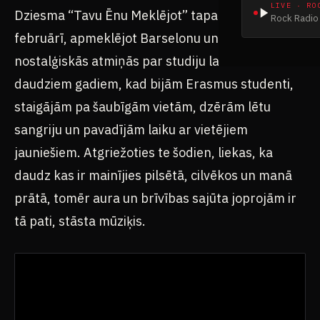
LIVE · RO
Dziesma “Tavu Ēnu Meklējot” tapa šī gada
Rock Radio 
februārī, apmeklējot Barselonu un gremdējoties
nostalģiskās atmiņās par studiju laiku. Pirms
daudziem gadiem, kad bijām Erasmus studenti,
staigājām pa šaubīgām vietām, dzērām lētu
sangriju un pavadījām laiku ar vietējiem
jauniešiem. Atgriežoties te šodien, liekas, ka
daudz kas ir mainījies pilsētā, cilvēkos un manā
prātā, tomēr aura un brīvības sajūta joprojām ir
tā pati, stāsta mūziķis.