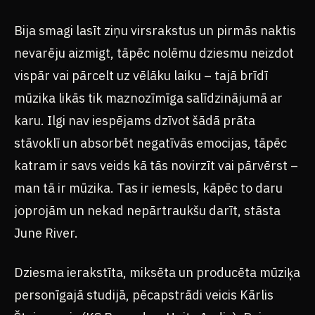
Bija smagi lasīt ziņu virsrakstus un pirmās naktis
nevarēju aizmigt, tāpēc nolēmu dziesmu neizdot
vispār vai pārcelt uz vēlāku laiku – tajā brīdī
mūzika likās tik maznozīmīga salīdzinājumā ar
karu. Ilgi nav iespējams dzīvot šādā prāta
stāvoklī un absorbēt negatīvās emocijas, tāpēc
katram ir savs veids kā tās novirzīt vai pārvērst –
man tā ir mūzika. Tas ir iemesls, kāpēc to daru
joprojām un nekad nepārtraukšu darīt, stāsta
June River.
Dziesma ierakstīta, miksēta un producēta mūziķa
personīgajā studijā, pēcapstrādi veicis Kārlis