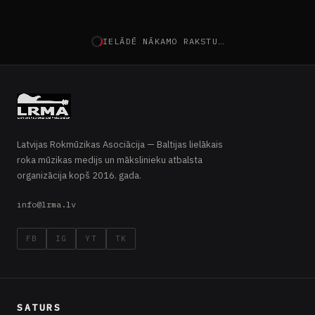
NĀKAMAIS RAKSTS
JAUNUMI
20.-21.maijā norisināsies
brīvdabas festivāls “foRest”
26.04.2022 · Latvijas Rokmūzikas
Asociācija · 3 min lasīšana