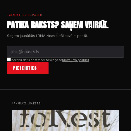
JAUNUMI UZ E-PASTU
PATIKA RAKSTS? SAŅEM VAIRĀK.
Saņem jaunākās LRMA ziņas tieši savā e-pastā.
Piekrītu datu apstrādei saskaņā ar
privātuma politiku
PIETEIKTIES →
NĀKAMAIS RAKSTS