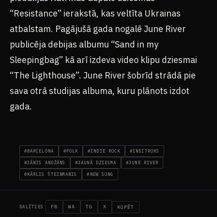
“Resistance” ierakstā, kas veltīta Ukrainas
atbalstam. Pagājušā gada nogalē June River
publicēja debijas albumu “Sand in my
Sleepingbag” kā arī izdeva video klipu dziesmai
“The Lighthouse”. June River šobrīd strādā pie
sava otrā studijas albuma, kuru plānots izdot
gada.
#BARCELONA
#FOLK
#INDIE ROCK
#INDITROKS
#JĀNIS ANDŽĀNS
#JAUNĀ DZIESMA
#JUNE RIVER
#KĀRLIS ŠTEINMANIS
#NEW SONG
FB
WA
TG
X
KOPĒT
DALĪTIES