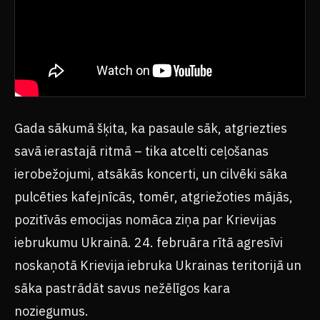
Gada sākumā šķita, ka pasaule sāk, atgriezties
savā ierastajā ritmā – tika atcelti ceļošanas
ierobežojumi, atsākās koncerti, un cilvēki sāka
pulcēties kafejnīcās, tomēr, atgriežoties mājās,
pozitīvās emocijas nomāca ziņa par Krievijas
iebrukumu Ukrainā. 24. februāra rītā agresīvi
noskaņotā Krievija iebruka Ukrainas teritorijā un
sāka pastrādāt savus nežēlīgos kara
noziegumus.