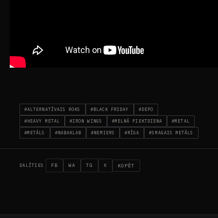
#ALTERNATĪVAIS ROKS
#BLACK FRIDAY
#DEPO
#HEAVY METAL
#IRON WINGS
#MELNĀ PIEKTDIENA
#METAL
#METĀLS
#NABAKLAB
#NEMIERS
#RĪGA
#SMAGAIS METĀLS
FB
WA
TG
X
KOPĒT
DALĪTIES