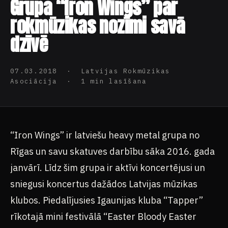
Grupa “Iron Wings” par
rokmūzikas nozīmi savā
dzīvē
07.03.2018 · Latvijas Rokmūzikas
Asociācija · 1 min lasīšana
“Iron Wings” ir latviešu heavy metal grupa no
Rīgas un savu skatuves darbību sāka 2016. gada
janvārī. Līdz šim grupa ir aktīvi koncertējusi un
sniegusi koncertus dažādos Latvijas mūzikas
klubos. Piedalījusies Igaunijas kluba “Tapper”
rīkotajā mini festivālā “Easter Bloody Easter