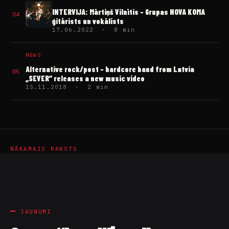
INTERVIJA: Mārtiņš Vilnītis – Grupas NOVA KOMA
04
ģitārists un vokālists
17.06.2022 · 8 min
NEWS
Alternative rock/post – hardcore band from Latvia
05
„SEVER” releases a new music video
15.11.2018 · 2 min
NĀKAMAIS RAKSTS
JAUNUMI