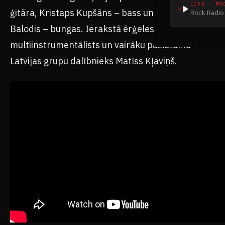
LIVE · RO
ģitāra, Kristaps Kupšāns – bass un Normunds
Rock Radio 
Balodis – bungas. Ierakstā ērģeles spēlē arī
multiinstrumentālists un vairāku pazīstamu
Latvijas grupu dalībnieks Matīss Kļaviņš.