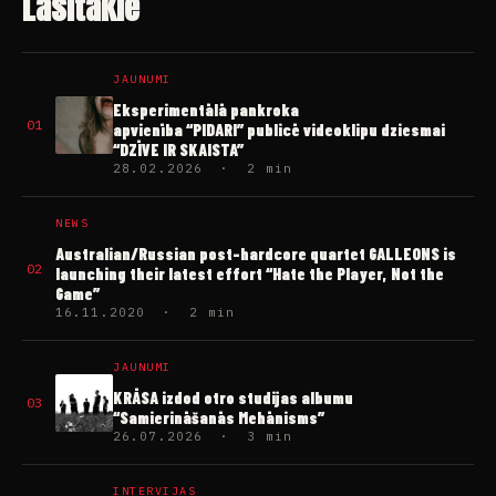
Lasītākie
JAUNUMI
Eksperimentālā pankroka
01
apvienība “PIDARI” publicē videoklipu dziesmai
“DZĪVE IR SKAISTA”
28.02.2026 · 2 min
NEWS
Australian/Russian post-hardcore quartet GALLEONS is
02
launching their latest effort “Hate the Player, Not the
Game”
16.11.2020 · 2 min
JAUNUMI
KRĀSA izdod otro studijas albumu
03
“Samierināšanās Mehānisms”
26.07.2026 · 3 min
INTERVIJAS