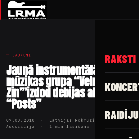
RAKSTI
JAUNUMI
Jaunā instrumentālās
mūzikas grupa “Velns Viņu
KONCER
Zin’”izdod debijas albumu
“Posts”
RAIDĪJU
07.03.2018 · Latvijas Rokmūzikas
Asociācija · 1 min lasīšana