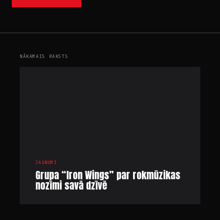
NĀKAMAIS RAKSTS
JAUNUMI
Grupa “Iron Wings” par rokmūzikas
nozīmi savā dzīvē