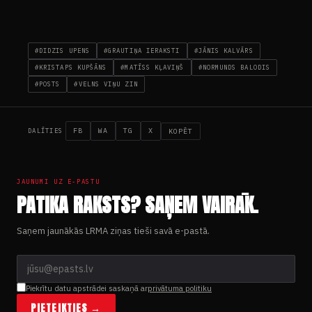
#DIDZIS UPENS
#GRAUTIŅA IERAKSTI
#JĀNIS KALVĀRS
#KRISTAPS KUPŠĀNS
#MATĪSS KĻAVIŅŠ
#NORMUNDS BALODIS
#POSTS
#VELNS VIŅU ZIN
FB
WA
TG
X
KOPĒT
DALĪTIES
JAUNUMI UZ E-PASTU
PATIKA RAKSTS? SAŅEM VAIRĀK.
Saņem jaunākās LRMA ziņas tieši savā e-pastā.
Piekrītu datu apstrādei saskaņā ar
privātuma politiku
PIETEIKTIES →