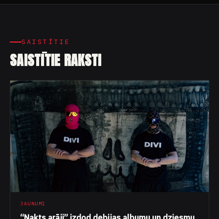
SAISTĪTIE
SAISTĪTIE RAKSTI
JAUNUMI
“Nakts arāji” izdod debijas albumu un dziesmu