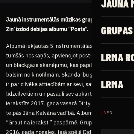
JAUNĀ 
Jaunā instrumentālās mūzikas grupa “Velns Viņu
GRUPAS
Zin’ izdod debijas albumu “Posts”.
Albumā iekļautas 5 instrumentālas kompozīcijas
LRMA R
tumšās noskaņās, apvienojot post-metal, drone
un blackgaze skanējumu, kas papildināts ar
balsīm no kinofilmām. Skaņdarbu galvenā tēma
LRMA
ir par cilvēka attiecībām ar sevi, saviem
līdzcilvēkiem un pasauli sev apkārt. “Posts”
ierakstīts 2017. gada vasarā Dirty Deal Teatro
telpās Jāņa Kalvāna vadībā. Albums tiek izdots
LV
EN
“Grautiņa ieraksti” paspārnē. Grupa pastāv kopš
2016. gada nogales, tajā spēlē Didzis Upens –