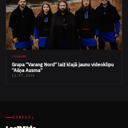
JAUNUMI
Grupa “Varang Nord” laiž klajā jaunu videoklipu
“Ašņa Ausma”
13.07.2026
ŠONEDĒĻ