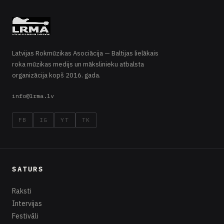
Latvijas Rokmūzikas Asociācija — Baltijas lielākais
roka mūzikas medijs un mākslinieku atbalsta
organizācija kopš 2016. gada.
info@lrma.lv
FB
IG
YT
TK
SATURS
Raksti
Intervijas
Festivāli