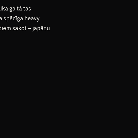
ika gaitā tas
a spēcīga heavy
rdiem sakot – japāņu