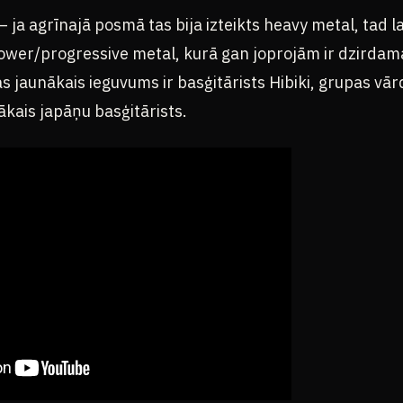
– ja agrīnajā posmā tas bija izteikts heavy metal, tad la
ower/progressive metal, kurā gan joprojām ir dzirdam
 jaunākais ieguvums ir basģitārists Hibiki, grupas vā
ākais japāņu basģitārists.