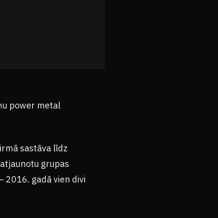
āņu power metal
irmā sastāva līdz
r atjaunotu grupas
– 2016. gadā vien divi