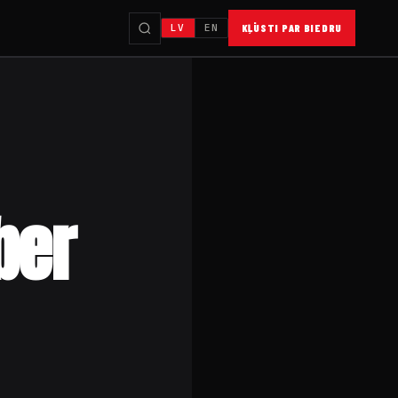
LV
EN
KĻŪSTI PAR BIEDRU
ber