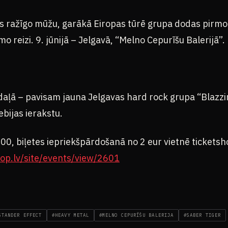
s ražīgo mūžu, garākā Eiropas tūrē grupa dodas pirmo r
mo reizi. 9. jūnijā – Jelgavā, “Melno Cepurīšu Balerijā”.
daļā – pavisam jauna Jelgavas hard rock grupa “Blazzin
bijas ierakstu.
0, biļetes iepriekšpārdošanā no 2 eur vietnē ticketsh
op.lv/site/events/view/2601
STANDER EFFECT
#HEAVY METAL
#MELNO CEPURĪŠU BALERIJA
#SABER TIGER