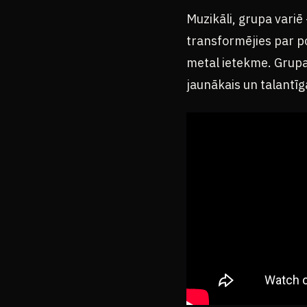
Muzikāli, grupa variē 
transformējies par p
metal ietekme. Grupas
jaunākais un talantīg