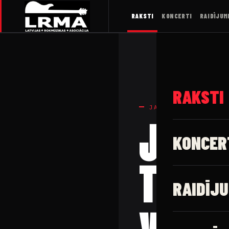
RAKSTI
KONCERTI
RAIDĪJUM
RAKSTI
JAUNUMI
Japān
KONCER
Tiger
RAIDĪJU
vieso