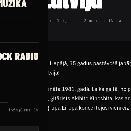
MŪZIKA
ijas Rokmūzikas Asociācija · 2 min lasīšana
OCK RADIO
 Latvijā – Jelgavā un Liepājā, 35 gadus pastāvošā jap
irmo reizi spēlēs Latvijā!
a no Japānas, ka dibināta 1981. gadā. Laika gaitā, no p
n grupas dibinātājs, ģitārists Akihito Kinoshita, kas a
 pastāvēšanas laikā, grupa Eiropā koncertējusi vienreiz 
info@lrma.lv