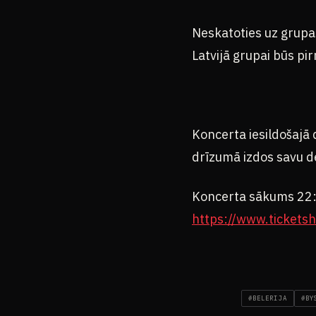
Neskatoties uz grupa
Latvijā grupai būs pir
Koncerta iesildošajā 
drīzumā izdos savu de
Koncerta sākums 22:0
https://www.ticketsh
#BELERIJA
#BY