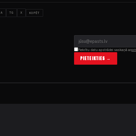
WA
TG
X
KOPĒT
Piekrītu datu apstrādei saskaņā ar
pri
PIETEIKTIES →