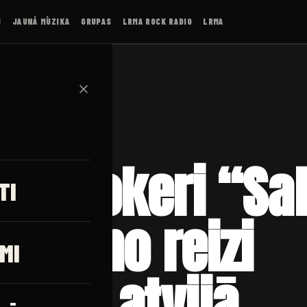
I
JAUNĀ MŪZIKA
GRUPAS
LRMA ROCK RADIO
LRMA
✕
as rokeri “Sa
TI
” pirmo reizi
MI
sies Latvijā