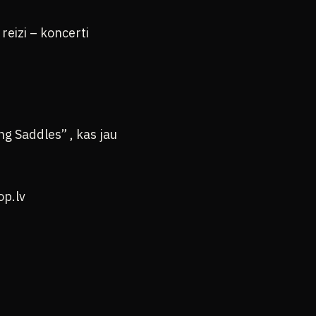
eizi – koncerti
g Saddles” , kas jau
op.lv