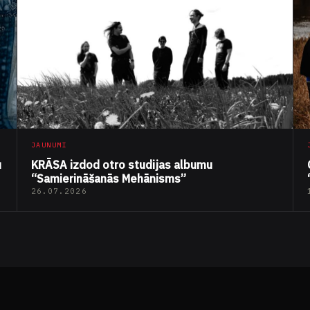
JAUNUMI
u
KRĀSA izdod otro studijas albumu
“Samierināšanās Mehānisms”
26.07.2026