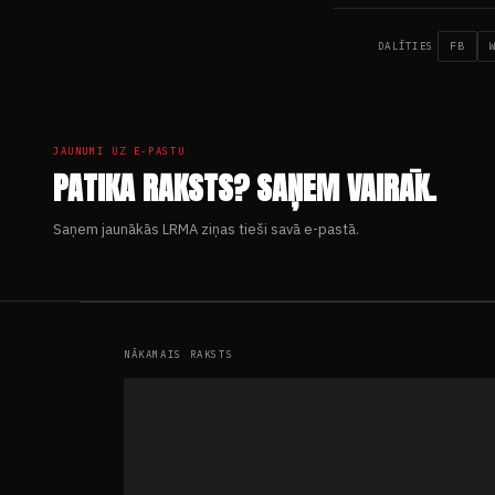
FB
DALĪTIES
JAUNUMI UZ E-PASTU
PATIKA RAKSTS? SAŅEM VAIRĀK.
Saņem jaunākās LRMA ziņas tieši savā e-pastā.
NĀKAMAIS RAKSTS