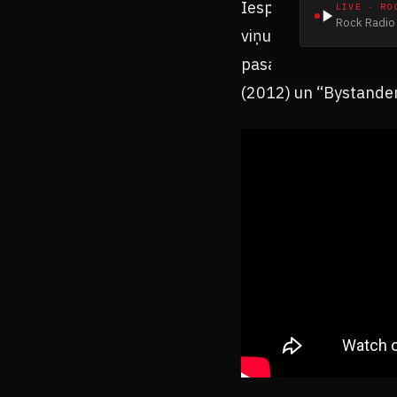
Iespējams, plašāk pas
LIVE · RO
Rock Radio 
viņu iekšējam tirgum.
pasaulē izskanējuši v
(2012) un “Bystander