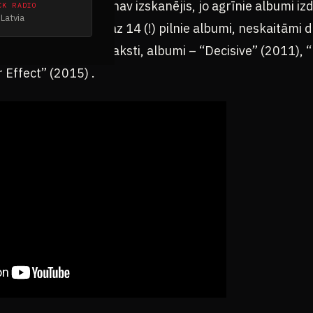
aulē grupas vārds nav izskanējis, jo agrīnie albumi izd
CK RADIO
Latvia
 Grupas kontā vismaz 14 (!) pilnie albumi, neskaitāmi 
iņu vēlīnā posma ieraksti, albumi – “Decisive” (2011)
 Effect” (2015) .