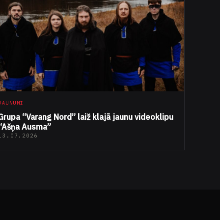
JAUNUMI
Grupa “Varang Nord” laiž klajā jaunu videoklipu
“Ašņa Ausma”
13.07.2026