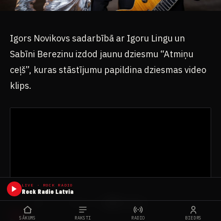
Igors Novikovs sadarbībā ar Igoru Lingu un
Sabīni Berezinu izdod jaunu dziesmu “Atmiņu
ceļš”, kuras stāstījumu papildina dziesmas video
klips.
LIVE · ROCK RADIO
Rock Radio Latvia
SĀKUMS
RAKSTI
RADIO
BIEDRS