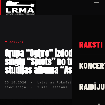
✕
RAKSTI
JAUNUMI
Grupa “Oghre” izdod otro
singlu “Spiets” no trešā
KONCER
studijas albuma “Asni”
10.10.2024 · Latvijas Rokmūzikas
RAIDĪJU
Asociācija · 2 min lasīšana