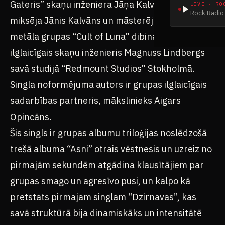
Gateris” skaņu inženiera Jāņa Kalvāna vadībā. To
LIVE · RO
Rock Radio 
miksēja Jānis Kalvāns un māsterēja zviedru post-
metāla grupas “Cult of Luna” dibinātājs un
ilglaicīgais skaņu inženieris Magnuss Lindbergs
savā studijā “Redmount Studios” Stokholmā.
Singla noformējuma autors ir grupas ilglaicīgais
sadarbības partneris, mākslinieks Aigars
Opincāns.
Šis singls ir grupas albumu triloģijas noslēdzošā
trešā albuma “Asni” otrais vēstnesis un uzreiz no
pirmajām sekundēm atgādina klausītājiem par
grupas smago un agresīvo pusi, un kalpo kā
pretstats pirmajam singlam “Dzirnavas”, kas
savā struktūrā bija dinamiskāks un intensitātē