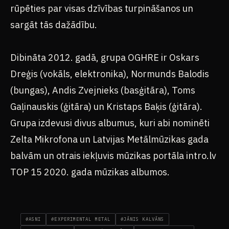
rūpēties par visas dzīvības turpināšanos un
sargāt tās dažādību.
Dibināta 2012. gadā, grupa OGHRE ir Oskars
Dreģis (vokāls, elektronika), Normunds Balodis
(bungas), Andis Zvejnieks (basģitāra), Toms
Gaļinauskis (ģitāra) un Kristaps Baķis (ģitāra).
Grupa izdevusi divus albumus, kuri abi nominēti
Zelta Mikrofona un Latvijas Metālmūzikas gada
balvām un otrais iekļuvis mūzikas portāla intro.lv
TOP 15 2020. gada mūzikas albumos.
#ASNI
#EXPERIMENTAL METAL
#JĀNIS KALVĀNS