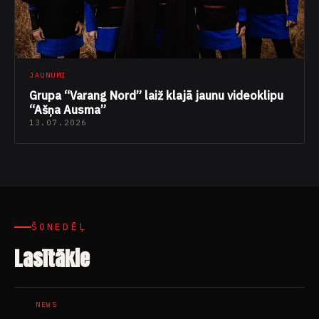
JAUNUMI
Grupa “Varang Nord” laiž klajā jaunu videoklipu
“Ašņa Ausma”
13.07.2026
ŠONEDĒĻ
Lasītākie
NEWS