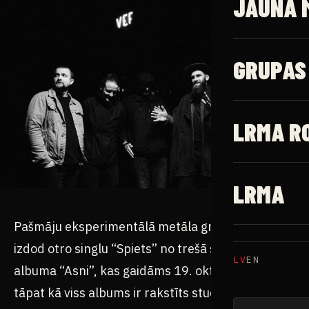
JAUNĀ 
GRUPAS
LRMA R
LRMA
Pašmāju eksperimentālā metāla grupa “OGHRE”
izdod otro singlu “Spiets” no trešā studijas
LV
EN
albuma “Asni”, kas gaidāms 19. oktobrī. Singls,
tāpat kā viss albums ir rakstīts studijā “Studija