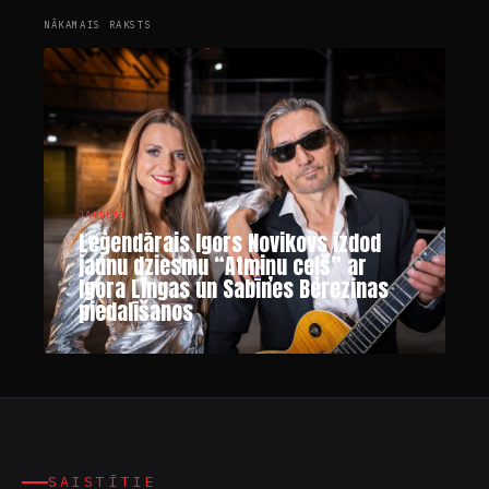
NĀKAMAIS RAKSTS
JAUNUMI
Leģendārais Igors Novikovs izdod
jaunu dziesmu “Atmiņu ceļš” ar
Igora Lingas un Sabīnes Berezinas
piedalīšanos
SAISTĪTIE