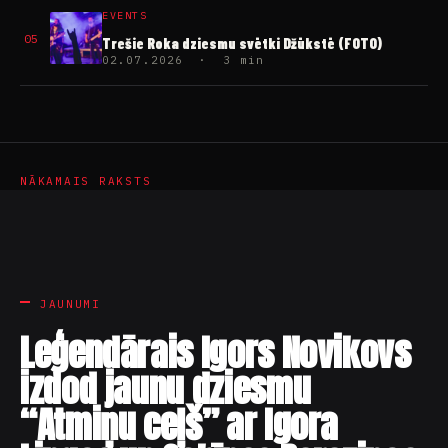
EVENTS
05
Trešie Roka dziesmu svētki Džūkstē (FOTO)
02.07.2026 · 3 min
NĀKAMAIS RAKSTS
JAUNUMI
Leģendārais Igors Novikovs
izdod jaunu dziesmu
“Atmiņu ceļš” ar Igora