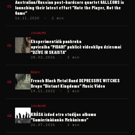
Australian/Russian post-hardcore quartet GALLEONS is
01
launching their latest effort “Hate the Player, Not the
Game”
16.11.2020 · 2 min
JAUNUMI
Eksperimentālā pankroka
02
apvienība “PIDARI” publicē videoklipu dziesmai
“DZĪVE IR SKAISTA”
28.02.2026 · 2 min
NEWS
French Black Metal Band DEPRESSIVE WITCHES
03
Drops “Distant Kingdoms” Music Video
19.11.2022 · 2 min
JAUNUMI
KRĀSA izdod otro studijas albumu
04
“Samierināšanās Mehānisms”
26.07.2026 · 3 min