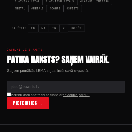
#LATVIAN METAL
#LATVIEŠU METĀLS
#MAGNUS LINDBERG
#METAL
#METĀLS
#OGHRE
#SPIETS
FB
WA
TG
X
KOPĒT
DALĪTIES
JAUNUMI UZ E-PASTU
PATIKA RAKSTS? SAŅEM VAIRĀK.
Saņem jaunākās LRMA ziņas tieši savā e-pastā.
Piekrītu datu apstrādei saskaņā ar
privātuma politiku
PIETEIKTIES →