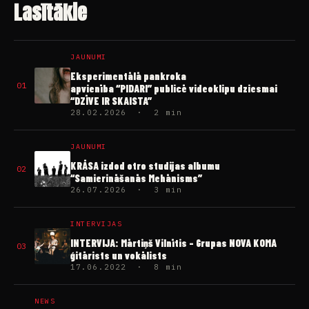
JAUNUMI
Eksperimentālā pankroka
01
apvienība “PIDARI” publicē videoklipu dziesmai
“DZĪVE IR SKAISTA”
28.02.2026 · 2 min
JAUNUMI
KRĀSA izdod otro studijas albumu
02
“Samierināšanās Mehānisms”
26.07.2026 · 3 min
INTERVIJAS
INTERVIJA: Mārtiņš Vilnītis – Grupas NOVA KOMA
03
ģitārists un vokālists
17.06.2022 · 8 min
NEWS
Australian/Russian post-hardcore quartet GALLEONS is