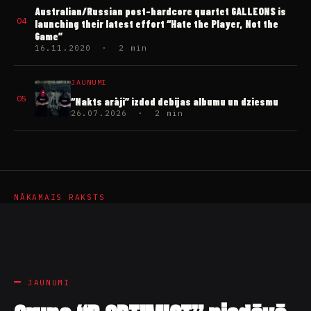
04
launching their latest effort “Hate the Player, Not the
Game”
16.11.2020 · 2 min
JAUNUMI
05
“Nakts arāji” izdod debijas albumu un dziesmu
26.07.2026 · 2 min
NĀKAMAIS RAKSTS
JAUNUMI
Grupa “B OPTIMIST” piedāvā