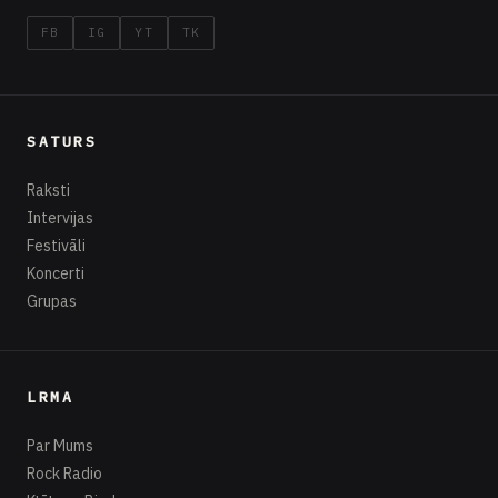
FB
IG
YT
TK
SATURS
Raksti
Intervijas
Festivāli
Koncerti
Grupas
LRMA
Par Mums
Rock Radio
Kļūt par Biedru