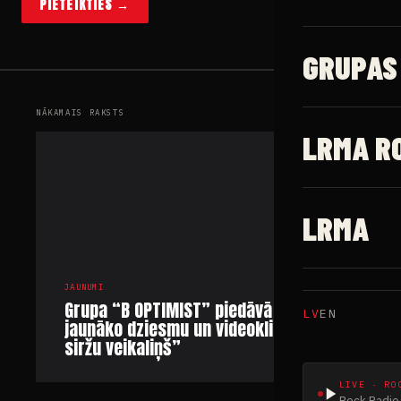
NĀKAMAIS RAKSTS
JAUNUMI
Grupa “B OPTIMIST” piedāvā savu
jaunāko dziesmu un videoklipu “Otro
siržu veikaliņš”