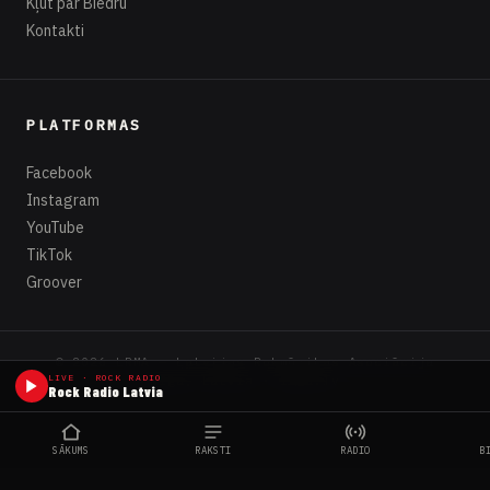
Kontakti
PLATFORMAS
Facebook
Instagram
YouTube
TikTok
Groover
© 2026 LRMA — Latvijas Rokmūzikas Asociācija
Rīga, Latvia · lrma.lv