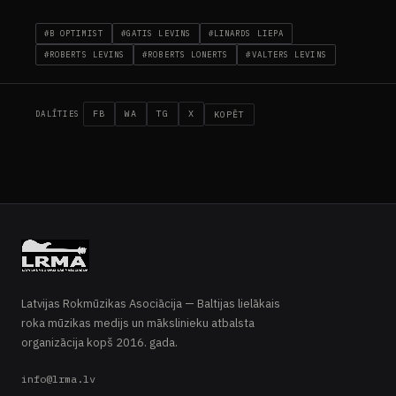
#B OPTIMIST
#GATIS LEVINS
#LINARDS LIEPA
#ROBERTS LEVINS
#ROBERTS LONERTS
#VALTERS LEVINS
FB
WA
TG
X
KOPĒT
DALĪTIES
Latvijas Rokmūzikas Asociācija — Baltijas lielākais
roka mūzikas medijs un mākslinieku atbalsta
organizācija kopš 2016. gada.
LIVE · ROCK RADIO
Rock Radio Latvia
info@lrma.lv
SĀKUMS
RAKSTI
RADIO
B