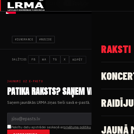
LIVE · RO
Rock Radio 
#IGNORANCE
#NUSIDE
FB
WA
TG
X
KOPĒT
DALĪTIES
JAUNUMI UZ E-PASTU
PATIKA RAKSTS? SAŅEM VAIRĀK.
Saņem jaunākās LRMA ziņas tieši savā e-pastā.
Piekrītu datu apstrādei saskaņā ar
privātuma politiku
PIETEIKTIES →