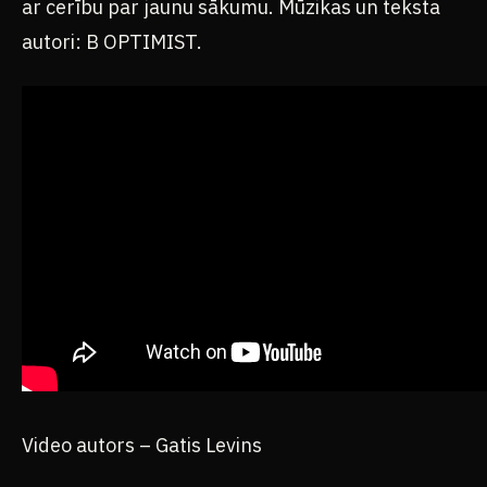
autori: B OPTIMIST.
Video autors – Gatis Levins
Iepriekš grupa izdevusi minialbumu “Kopā” un