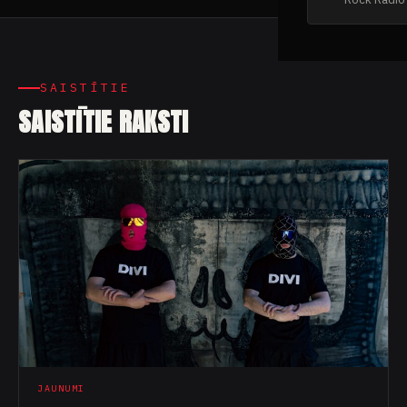
SAISTĪTIE
SAISTĪTIE RAKSTI
JAUNUMI
“Nakts arāji” izdod debijas albumu un dziesmu