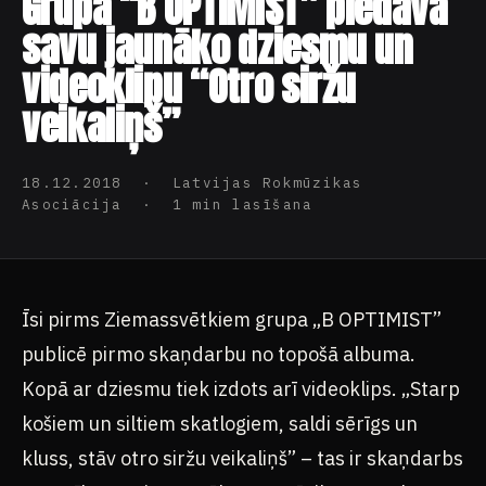
savu jaunāko dziesmu un
videoklipu “Otro siržu
veikaliņš”
18.12.2018 · Latvijas Rokmūzikas
Asociācija · 1 min lasīšana
Īsi pirms Ziemassvētkiem grupa „B OPTIMIST”
publicē pirmo skaņdarbu no topošā albuma.
Kopā ar dziesmu tiek izdots arī videoklips. „Starp
košiem un siltiem skatlogiem, saldi sērīgs un
kluss, stāv otro siržu veikaliņš” – tas ir skaņdarbs
ar cerību par jaunu sākumu. Mūzikas un teksta