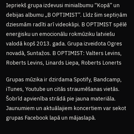
debijas albumu „B OPTIMIST”. Līdz šim septiņām
dziesmām radīti arī videoklipi. B OPTIMIST spēlē
enerģisku un emocionālu rokmūziku latviešu
valodā kopš 2013. gada. Grupa izveidota Ogres
novadā, Suntažos. B OPTIMIST: Valters Levins,
Roberts Levins, Linards Liepa, Roberts Lonerts
Grupas mūzika ir dzirdama Spotify, Bandcamp,
iTunes, Youtube un citās straumēšanas vietās.
Šobrīd apvienība strādā pie jauna materiāla.
Jaunumiem un aktuālajiem koncertiem var sekot
grupas Facebook lapā un mājaslapā.