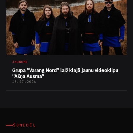
JAUNUMI
Grupa “Varang Nord” laiž klajā jaunu videoklipu
“Ašņa Ausma”
13.07.2026
ŠONEDĒĻ
Lasītākie