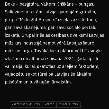
Beks – basģitāra, Valters Kriškāns – bungas.
Salīdzinot ar citām Latvijas jaunajām grupām,
grupa “Midnight Projects” izceļas uz citu fona,
gan savā skanējumā, gan savu sociālo portālu
izskatā. Grupai ir lielas cerības uz veiksmi Latvijas
mūzikas industrijā ņemot vērā Latvijas šauro
mūzikas tirgu. Tuvākā laika plāni ir vēl trīs singlu
izlaišana un albuma izlaišana 2021. gada aprīlī
vai maijā, kurai, skatoties uz ārējiem faktoriem,
vajadzētu sekot tūrei pa Latvijas lielākajām
pilsētām un tuvākajām ārvalstīm.
#ALTERNATĪVAIS ROKS
#INDIE
#INDIE MŪZIKA