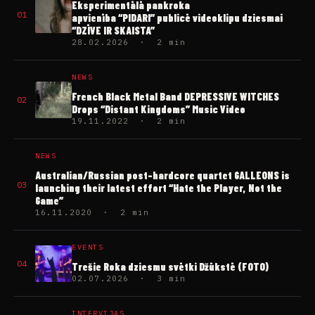
Eksperimentālā pankroka
01
apvienība “PIDARI” publicē videoklipu dziesmai
“DZĪVE IR SKAISTA”
28.02.2026 · 2 min
NEWS
French Black Metal Band DEPRESSIVE WITCHES
02
Drops “Distant Kingdoms” Music Video
19.11.2022 · 2 min
NEWS
Australian/Russian post-hardcore quartet GALLEONS is
03
launching their latest effort “Hate the Player, Not the
Game”
16.11.2020 · 2 min
EVENTS
04
Trešie Roka dziesmu svētki Džūkstē (FOTO)
02.07.2026 · 3 min
INTERVIJAS