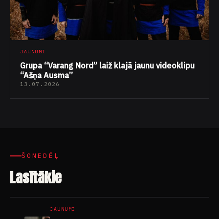
JAUNUMI
Grupa “Varang Nord” laiž klajā jaunu videoklipu
“Ašņa Ausma”
13.07.2026
ŠONEDĒĻ
Lasītākie
JAUNUMI