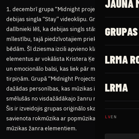
JAUNĀ 
1. decembrī grupa “Midnight projects” laida klajā
debijas singla “Stay” videoklipu. Grupas
GRUPAS
dalībnieki lēš, ka debijas singls stāsta par
mīlestību, tajā piedzīvotajiem priekiem un
bēdām. Šī dziesma izcili apvieno klasiskus roka
LRMA R
elementus ar vokālista Kristera Ķevera samtaino
un emocionālo balsi, kas liek pār muguru skriet
tirpiņām. Grupā “Midnight Projects” spēlē
LRMA
dažādas personības, kas mūzikas iedvesmu ir
smēlušās no visdažādākajo žanru māksliniekiem.
Šis ir izveidojis grupas oriģinālo skanējumu, kur ir
LV
EN
savienota rokmūzika ar popmūzikas un indie
mūzikas žanra elementiem.