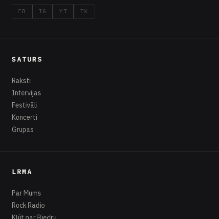
FB
IG
YT
TK
SATURS
Raksti
Intervijas
Festivāli
Koncerti
Grupas
LRMA
Par Mums
Rock Radio
Kļūt par Biedru