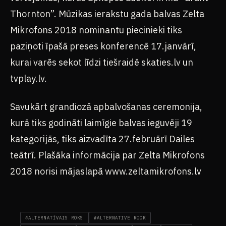
Thornton”. Mūzikas ierakstu gada balvas Zelta
Mikrofons 2018 nominantu piecinieki tiks
paziņoti īpašā preses konferencē 17.janvārī,
kurai varēs sekot līdzi tiešraidē skaties.lv un
tvplay.lv.
Savukārt grandiozā apbalvošanas ceremonija,
kurā tiks godināti laimīgie balvas ieguvēji 19
kategorijās, tiks aizvadīta 27.februārī Dailes
teātrī. Plašāka informācija par Zelta Mikrofons
2018 norisi mājaslapā www.zeltamikrofons.lv
#ALTERNATĪVAIS ROKS
#ALTERNATIVE ROCK