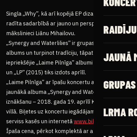
Singla „Why”, kā arī kopējā EP dizaina noskaņa
radīta sadarbībā ar jauno un perspektīvo
mākslinieci Liānu Mihailovu.
„Synergy and Waterlilies” ir grupas trešais
albums un turpinot tradīciju, tāpat kā
iepriekšējie „Laime Pilnīga” albumi „Dual” (2011)
un „LP” (2015) tiks izdots aprīlī.
„Laime Pilnīga” ar īpašu koncertu atzīmēs
jaunākā albuma „Synergy and Waterlilies”
iznākšanu – 2018. gada 19. aprīlī K.K. fon Stricka
villā. Biļetes uz koncertu iegādājamas Biļešu
serviss kasēs un internetā
www.bilesuserviss.lv
.
Īpaša cena, pērkot komplektā ar albumu.