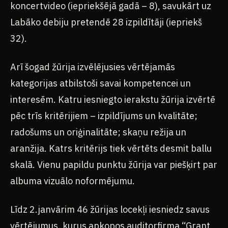
koncertvideo (iepriekšējā gadā – 8), savukārt uz
Labāko debiju pretendē 28 izpildītāji (iepriekš
32).
Arī šogad žūrija izvēlējusies vērtējamās
kategorijas atbilstoši savai kompetencei un
interesēm. Katru iesniegto ierakstu žūrija izvērtē
pēc trīs kritērijiem – izpildījums un kvalitāte;
radošums un oriģinalitāte; skaņu režija un
aranžija. Katrs kritērijs tiek vērtēts desmit ballu
skalā. Vienu papildu punktu žūrija var piešķirt par
albuma vizuālo noformējumu.
Līdz 2.janvārim 46 žūrijas locekļi iesniedz savus
vērtējumus, kurus apkopos auditorfirma “Grant