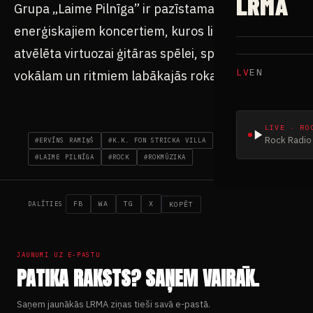
Grupa „Laime Pilnīga” ir pazīstama ar saviem
enerģiskajiem koncertiem, kuros liela loma
atvēlēta virtuozai ģitāras spēlei, spēcīgam
vokālam un ritmiem labākajās roka tradīcijās.
#ERVĪNS RAMIŅŠ
#K.K. FON STRICKA VILLA
#LAIME PILNĪGA
#ROCK
#ROKMŪZIKA
FB
WA
TG
X
KOPĒT
DALĪTIES
JAUNUMI UZ E-PASTU
PATIKA RAKSTS? SAŅEM VAIRĀK.
Saņem jaunākās LRMA ziņas tieši savā e-pastā.