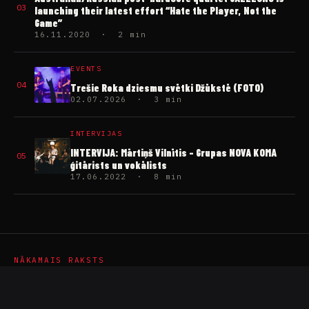
03
launching their latest effort “Hate the Player, Not the
Game”
16.11.2020 · 2 min
EVENTS
04
Trešie Roka dziesmu svētki Džūkstē (FOTO)
02.07.2026 · 3 min
INTERVIJAS
INTERVIJA: Mārtiņš Vilnītis – Grupas NOVA KOMA
05
ģitārists un vokālists
17.06.2022 · 8 min
NĀKAMAIS RAKSTS