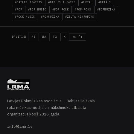
#DAILES TEĀTRIS
#DAILES THEATRE
#METAL
#METĀLS
#POP
#POP MUSIC
#POP ROCK
#POP-ROKS
#POPMŪZIKA
#ROCK MUSIC
#ROKMŪZIKA
#ZELTA MIKROFONS
FB
WA
TG
X
KOPĒT
DALĪTIES
LIVE · ROCK RADIO
Rock Radio Latvia
SĀKUMS
RAKSTI
RADIO
B
Latvijas Rokmūzikas Asociācija — Baltijas lielākais
roka mūzikas medijs un mākslinieku atbalsta
organizācija kopš 2016. gada.
info@lrma.lv