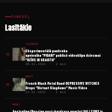
ŠONEDĒĻ
Lasītākie
JAUNUMI
Eksperimentālā pankroka
01
apvienība “PIDARI” publicē videoklipu dziesmai
“DZĪVE IR SKAISTA”
28.02.2026 · 2 min
NEWS
French Black Metal Band DEPRESSIVE WITCHES
02
Drops “Distant Kingdoms” Music Video
19.11.2022 · 2 min
NEWS
Australian/Russian post-hardcore quartet GALLEONS is