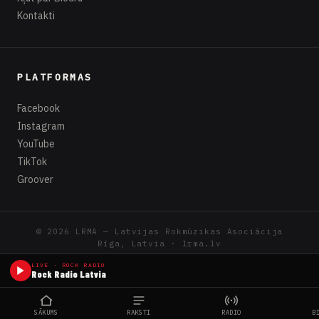
Kontakti
PLATFORMAS
Facebook
Instagram
YouTube
TikTok
Groover
© 2026 LRMA — Latvijas Rokmūzikas Asociācija
Rīga, Latvia · lrma.lv