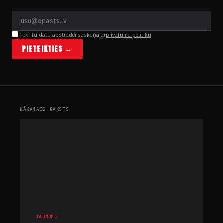
Piekrītu datu apstrādei saskaņā ar
privātuma politiku
PIETEIKTIES →
NĀKAMAIS RAKSTS
JAUNUMI