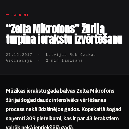
JAUNUMI
“Zelta Mikrofons” žūrija
turpina ierakstu izvērtēšanu
27.12.2017 · Latvijas Rokmūzikas
Asociācija · 2 min lasīšana
Mūzikas ierakstu gada balvas Zelta Mikrofons
žūrijai šogad daudz intensīvāks vērtēšanas
process nekā līdzšinējos gados. Kopskaitā šogad
saņemti 309 pieteikumi, kas ir par 43 ierakstiem
vairāk nekā iepriekšējā gadā.