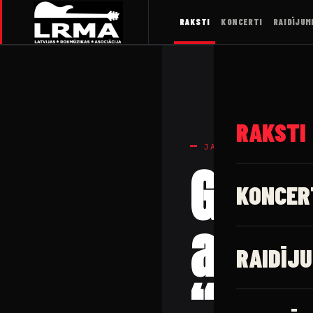
RAKSTI
KONCERTI
RAIDĪJUM
RAKSTI
JAUNUMI
Grupa
KONCER
animē
RAIDĪJU
“Figh