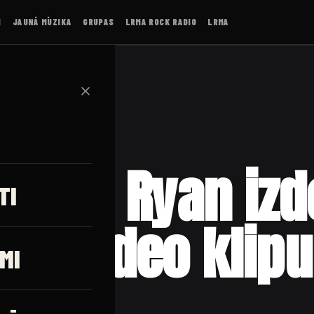
I
JAUNĀ MŪZIKA
GRUPAS
LRMA ROCK RADIO
LRMA
✕
 Dani Ryan iz
TI
tu video klipu
MI
t!”