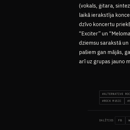
(vokals, ģitara, sint
laikā ierakstīja kon
dzīvo koncertu priek
“Exciter” un “Meloman
dziemsu sarakstā un t
pašiem gan mājās, ga
arī uz grupas jauno ma
#ALTERNATIVE RO
#ROCK MUSIC
#
FB
DALĪTIES