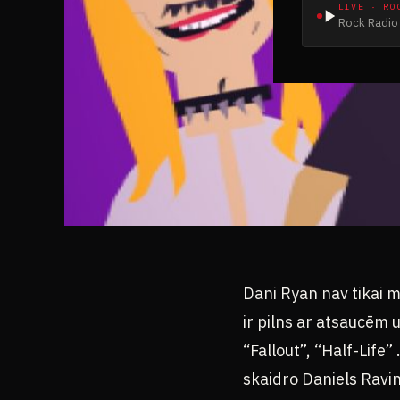
LIVE · RO
Rock Radio 
Dani Ryan nav tikai m
ir pilns ar atsaucēm
“Fallout”, “Half-Life”
skaidro Daniels Ravin