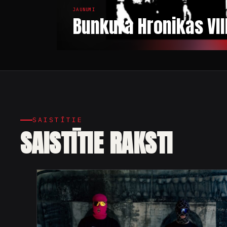
JAUNUMI
Bunkura Hronikas VI
SAISTĪTIE
SAISTĪTIE RAKSTI