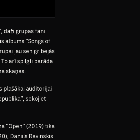
, daži grupas fani
ais albums “Songs of
rupai jau sen gribejās
To arī spilgti parāda
iņa skaņas.
plašākai auditorijai
publika”, sekojiet
ma “Open” (2019) tika
0), Daniils Ravinskis