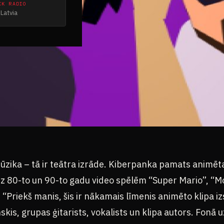
CK RADIO
Latvia
ūzika – tā ir teātra izrāde. Kiberpanka pamats animēt
 uz 80-to un 90-to gadu video spēlēm “Super Mario”, “M
 . “Priekš manis, šis ir nākamais līmenis animēto klipa 
skis, grupas ģitarists, vokalists un klipa autors. Fonā 