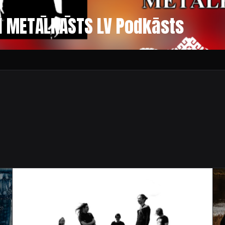
II METĀLKĀSTS LV Podkāsts