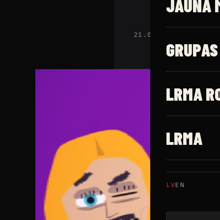
JAUNĀ 
21.02.2023 · Latv
GRUPAS
LRMA R
LRMA
LV
EN