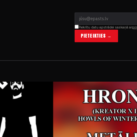
Piekrītu datu apstrādei saskaņā ar
pri
PIETEIKTIES →