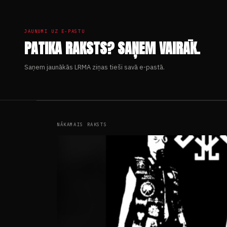
JAUNUMI UZ E-PASTU
PATIKA RAKSTS? SAŅEM VAIRĀK.
Saņem jaunākās LRMA ziņas tieši savā e-pastā.
NĀKAMAIS RAKSTS