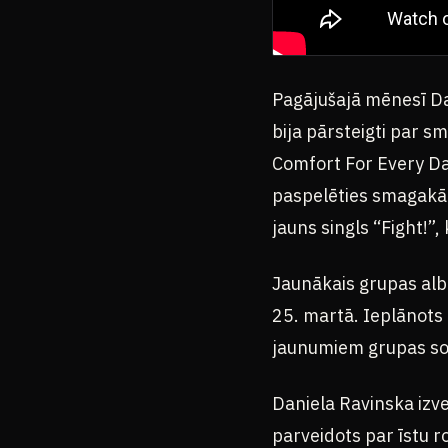
Pagājušajā mēnesī Dan
bija pārsteigti par s
Comfort For Every Day
paspelēties smagakā l
jauns singls “Fight!”,
Jaunākais grupas alb
25. martā. Ieplānots 
jaunumiem grupas soc
Daniela Ravinska izv
parveidots par īstu r