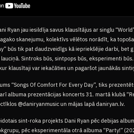
i Ryan jau iesildīja savus klausītājus ar singlu “World”
magako skanejumu, kolektīvs vēlētos norādīt, ka topoš
” būs tik pat daudzveidīgs kā iepriekšējie darbi, bet g
auciņā. Sintroks būs, sintpops būs, eksperimenti būs. 
 kur klausītaji var iekačāties un pagaršot jaunākās sint
ums “Songs Of Comfort For Every Day”, tiks prezentēts 
arī albuma prezentācijas koncerts 31. martā klubā “Re
tīklos @daniryanmusic un mājas lapā daniryan.lv.
eidotais sint-roka projekts Dani Ryan pēc debijas albu
okgrupu, pēc eksperimentāla otrā albuma “Party!” (202