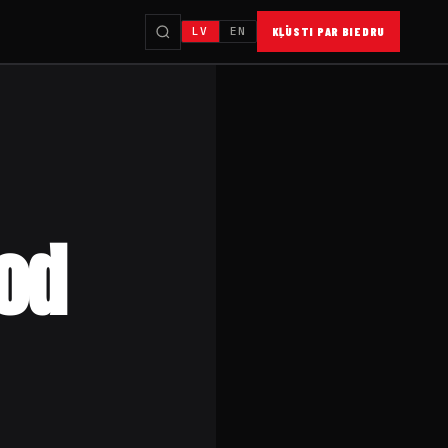
LV
EN
KĻŪSTI PAR BIEDRU
dod