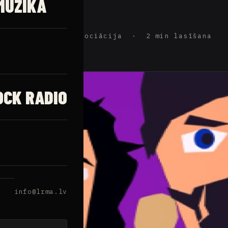
MŪZIKA
ijas Rokmūzikas Asociācija · 2 min lasīšana
OCK RADIO
info@lrma.lv