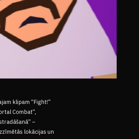
ajam klipam “Fight!”
ortal Combat”,
izstradāšanā” –
uzzīmētās lokācijas un