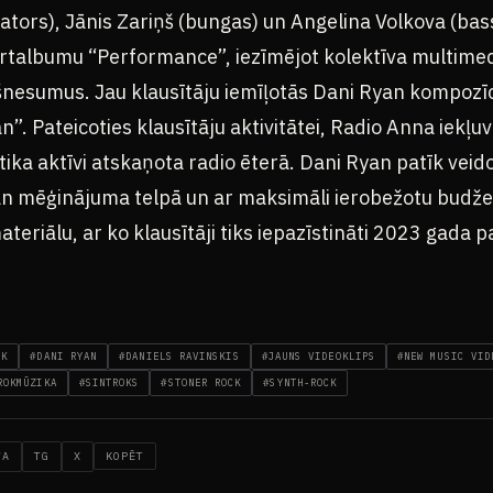
ezators), Jānis Zariņš (bungas) un Angelina Volkova (ba
certalbumu “Performance”, iezīmējot kolektīva multime
šnesumus. Jau klausītāju iemīļotās Dani Ryan kompozīci
”. Pateicoties klausītāju aktivitātei, Radio Anna iekļ
ika aktīvi atskaņota radio ēterā. Dani Ryan patīk veido
n mēģinājuma telpā un ar maksimāli ierobežotu budžet
teriālu, ar ko klausītāji tiks iepazīstināti 2023 gada p
CK
#DANI RYAN
#DANIELS RAVINSKIS
#JAUNS VIDEOKLIPS
#NEW MUSIC VID
ROKMŪZIKA
#SINTROKS
#STONER ROCK
#SYNTH-ROCK
WA
TG
X
KOPĒT