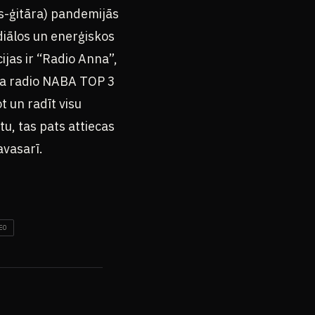
ss-ģitāra) pandemijās
diālos un enerģiskos
jas ir “Radio Anna”,
uva radio NABA TOP 3
t un radīt visu
u, tas pats attiecas
avasarī.
EO