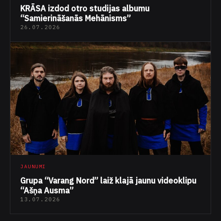
KRĀSA izdod otro studijas albumu
“Samierināšanās Mehānisms”
26.07.2026
JAUNUMI
Grupa “Varang Nord” laiž klajā jaunu videoklipu
“Ašņa Ausma”
13.07.2026