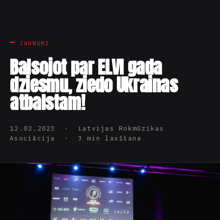
JAUNUMI
Balsojot par ELVI gada
dziesmu, ziedo Ukrainas
atbalstam!
12.02.2023 · Latvijas Rokmūzikas
Asociācija · 3 min lasīšana