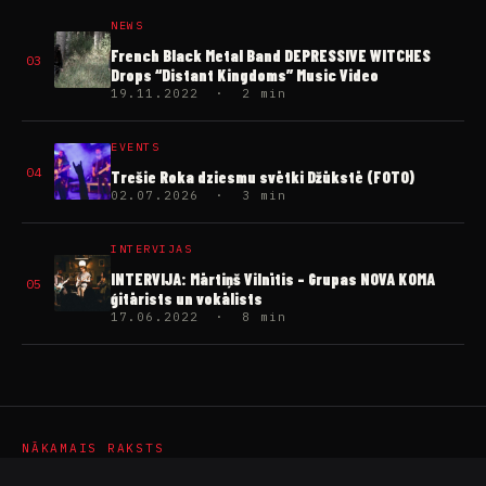
NEWS
French Black Metal Band DEPRESSIVE WITCHES
03
Drops “Distant Kingdoms” Music Video
19.11.2022 · 2 min
EVENTS
04
Trešie Roka dziesmu svētki Džūkstē (FOTO)
02.07.2026 · 3 min
INTERVIJAS
INTERVIJA: Mārtiņš Vilnītis – Grupas NOVA KOMA
05
ģitārists un vokālists
17.06.2022 · 8 min
NĀKAMAIS RAKSTS