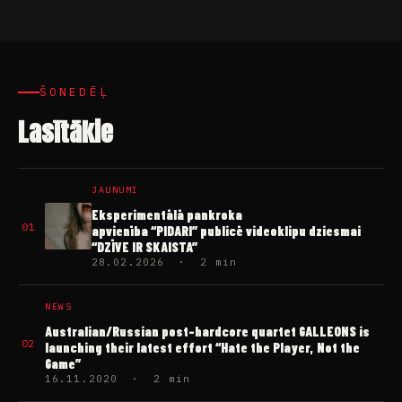
ŠONEDĒĻ
Lasītākie
JAUNUMI
Eksperimentālā pankroka
01
apvienība “PIDARI” publicē videoklipu dziesmai
“DZĪVE IR SKAISTA”
28.02.2026 · 2 min
NEWS
Australian/Russian post-hardcore quartet GALLEONS is
02
launching their latest effort “Hate the Player, Not the
Game”
16.11.2020 · 2 min