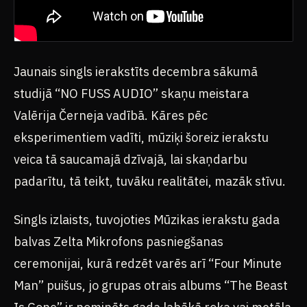
Jaunais singls ierakstīts decembra sākumā
studijā “NO FUSS AUDIO” skaņu meistara
Valērija Černeja vadībā. Kāres pēc
eksperimentiem vadīti, mūziķi šoreiz ierakstu
veica tā saucamajā dzīvajā, lai skaņdarbu
padarītu, tā teikt, tuvāku realitātei, mazāk stīvu.
Singls izlaists, tuvojoties Mūzikas ierakstu gada
balvas Zelta Mikrofons pasniegšanas
ceremonijai, kurā redzēt varēs arī “Four Minute
Man” puišus, jo grupas otrais albums “The Beast