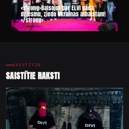
JAUNUMI
<strong>Balsojot par ELVI gada
dziesmu, ziedo Ukrainas atbalstam!
</strong>
SAISTĪTIE
SAISTĪTIE RAKSTI