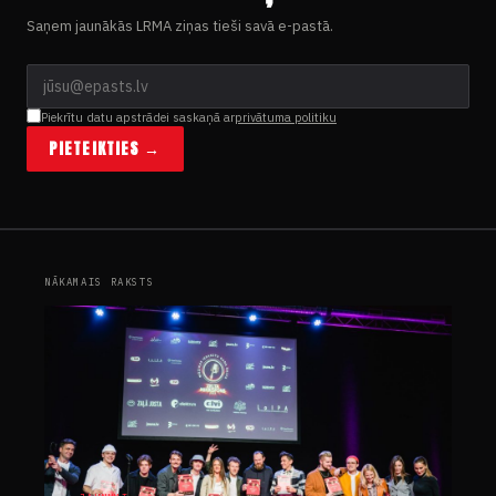
Saņem jaunākās LRMA ziņas tieši savā e-pastā.
Piekrītu datu apstrādei saskaņā ar
privātuma politiku
PIETEIKTIES →
NĀKAMAIS RAKSTS