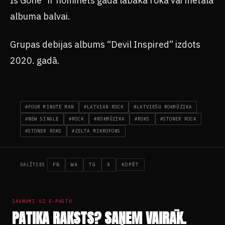
Is Gone” ir nominēts gada labākā roka vai metāla
albuma balvai.
Grupas debijas albums “Devil Inspired” izdots
2020. gadā.
#FOUR MINUTE MAN
#LATVIAN ROCK
#LATVIEŠU ROKMŪZIKA
#NEW SINGLE
#ROCK
#ROKMŪZIKA
#ROKS
#STONER ROCK
#STONER ROKS
#ZELTA MIKROFONS
FB
WA
TG
X
KOPĒT
DALĪTIES
JAUNUMI UZ E-PASTU
PATIKA RAKSTS? SAŅEM VAIRĀK.