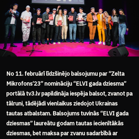
No 11. februārī līdzšinējo balsojumu par “Zelta
Mikrofons’23” nomināciju “ELVI gada dziesma”
portālā tv3.lv papildināja iespēja balsot, zvanot pa
tālruni, tādējādi vienlaikus ziedojot Ukrainas
tautas atbalstam. Balsojums tuvinās “ELVI gada
dziesmas” laureātu godam tautas iecienītākās
dziesmas, bet maksa par zvanu sadarbībā ar