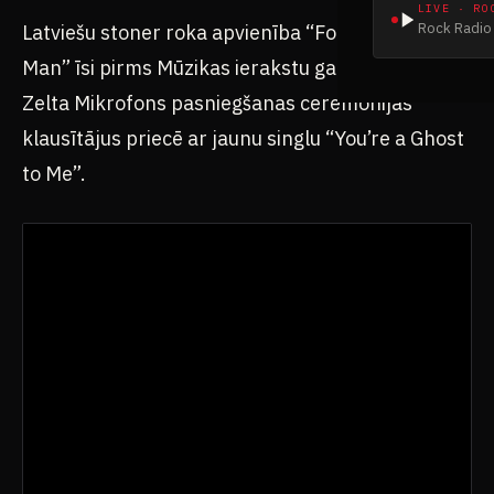
LIVE · RO
Rock Radio 
Latviešu stoner roka apvienība “Four Minute
Man” īsi pirms Mūzikas ierakstu gada balvas
Zelta Mikrofons pasniegšanas ceremonijas
klausītājus priecē ar jaunu singlu “You’re a Ghost
to Me”.