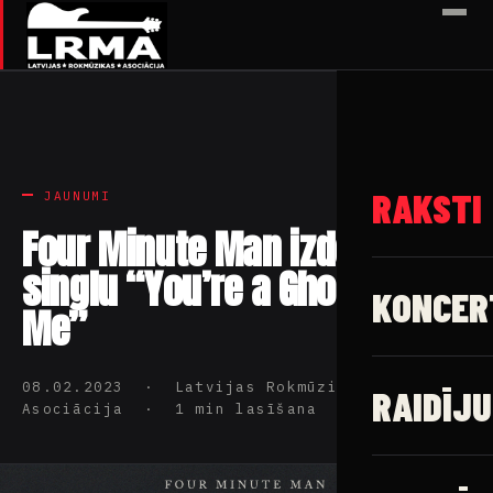
✕
RAKSTI
JAUNUMI
Four Minute Man izdod
singlu “You’re a Ghost to
KONCER
Me”
08.02.2023 · Latvijas Rokmūzikas
RAIDĪJU
Asociācija · 1 min lasīšana