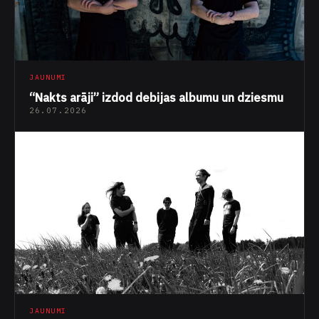
JAUNUMI
“Nakts arāji” izdod debijas albumu un dziesmu
26.07.2026
JAUNUMI