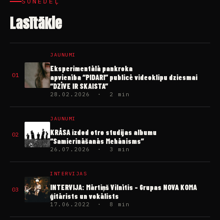
ŠONEDĒĻ
Lasītākie
JAUNUMI
Eksperimentālā pankroka
01
apvienība “PIDARI” publicē videoklipu dziesmai
“DZĪVE IR SKAISTA”
28.02.2026 · 2 min
JAUNUMI
KRĀSA izdod otro studijas albumu
02
“Samierināšanās Mehānisms”
26.07.2026 · 3 min
INTERVIJAS
INTERVIJA: Mārtiņš Vilnītis – Grupas NOVA KOMA
03
ģitārists un vokālists
17.06.2022 · 8 min