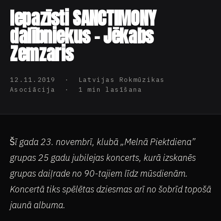
Iepazīsti SANCTIMONY
dalībniekus – Jēkabs
Zemzaris
12.11.2019 · Latvijas Rokmūzikas
Asociācija · 1 min lasīšana
Š
ī gada 23. novembrī, klubā „Melnā Piektdiena”
grupas 25 gadu jubilejas koncerts, kurā izskanēs
grupas daiļrade no 90-tajiem līdz mūsdienām.
Koncertā tiks spēlētas dziesmas arī no šobrīd topošā
jaunā albuma.