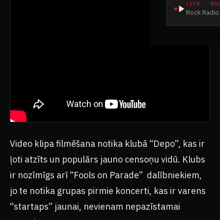
LIVE · RO
Rock Radio 
Video klipa filmēšana notika klubā “Depo”, kas ir
ļoti atzīts un populārs jauno censoņu vidū. Klubs
ir nozīmīgs arī “Fools on Parade” dalībniekiem,
jo te notika grupas pirmie koncerti, kas ir varens
“startaps” jaunai, nevienam nepazīstamai