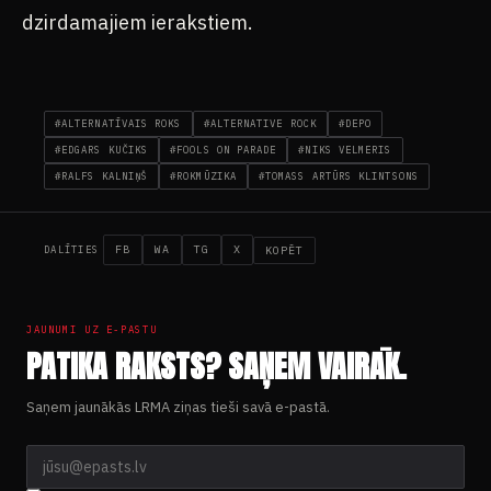
dzirdamajiem ierakstiem.
#ALTERNATĪVAIS ROKS
#ALTERNATIVE ROCK
#DEPO
#EDGARS KUČIKS
#FOOLS ON PARADE
#NIKS VELMERIS
#RALFS KALNIŅŠ
#ROKMŪZIKA
#TOMASS ARTŪRS KLINTSONS
FB
WA
TG
X
KOPĒT
DALĪTIES
JAUNUMI UZ E-PASTU
PATIKA RAKSTS? SAŅEM VAIRĀK.
Saņem jaunākās LRMA ziņas tieši savā e-pastā.