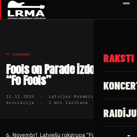
✕
RAKSTI
JAUNUMI
Fools on Parade izdod video
“Fo Fools”
KONCER
11.11.2019 · Latvijas Rokmūzikas
Asociācija · 2 min lasīšana
RAIDĪJU
6. Novembrī Latviešu rokgrupa “Fools on