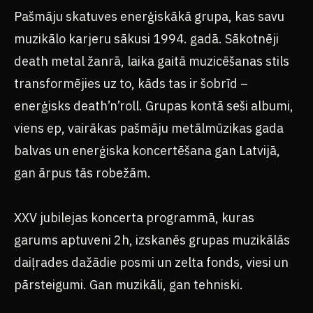
Pašmāju skatuves enerģiskākā grupa, kas savu
muzikālo karjeru sākusi 1994. gadā. Sākotnēji
death metal žanrā, laika gaitā muzicēšanas stils
transformējies uz to, kāds tas ir šobrīd –
enerģisks death’n’roll. Grupas kontā seši albumi,
viens ep, vairākas pašmāju metālmūzikas gada
balvas un enerģiska koncertēšana gan Latvijā,
gan ārpus tās robežām.
XXV jubilejas koncerta programmā, kuras
garums aptuveni 2h, izskanēs grupas muzikālās
daiļrades dažādie posmi un zelta fonds, viesi un
pārsteigumi. Gan muzikāli, gan tehniski.