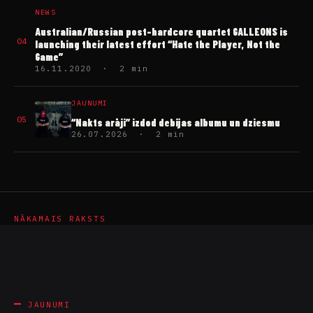
NEWS
Australian/Russian post-hardcore quartet GALLEONS is
04
launching their latest effort “Hate the Player, Not the
Game”
16.11.2020 · 2 min
JAUNUMI
05
“Nakts arāji” izdod debijas albumu un dziesmu
26.07.2026 · 2 min
NĀKAMAIS RAKSTS
JAUNUMI