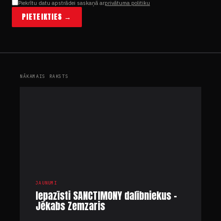
Piekrītu datu apstrādei saskaņā ar
privātuma politiku
PIETEIKTIES →
NĀKAMAIS RAKSTS
JAUNUMI
Iepazīsti SANCTIMONY dalībniekus –
Jēkabs Zemzaris