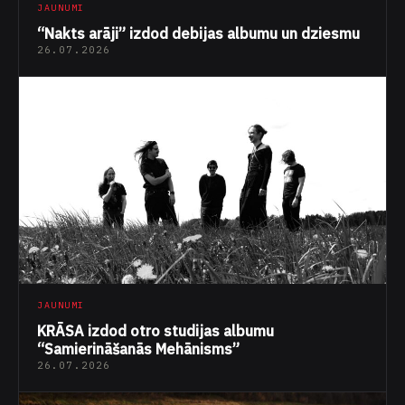
JAUNUMI
“Nakts arāji” izdod debijas albumu un dziesmu
26.07.2026
JAUNUMI
KRĀSA izdod otro studijas albumu
“Samierināšanās Mehānisms”
26.07.2026