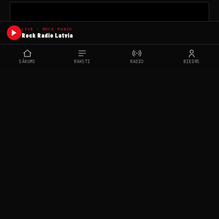
LIVE · ROCK RADIO
Rock Radio Latvia
SĀKUMS
RAKSTI
RADIO
BIEDRS
Video –
Rocknfilms
Biļetes –
https://www.ticketshop.lv/site/events/view/3197