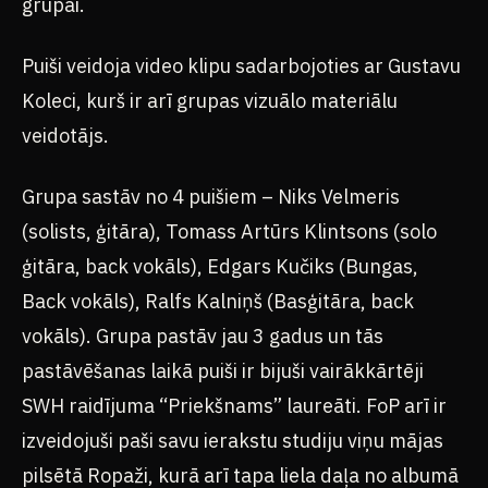
grupai.
Puiši veidoja video klipu sadarbojoties ar Gustavu
Koleci, kurš ir arī grupas vizuālo materiālu
veidotājs.
Grupa sastāv no 4 puišiem – Niks Velmeris
(solists, ģitāra), Tomass Artūrs Klintsons (solo
ģitāra, back vokāls), Edgars Kučiks (Bungas,
Back vokāls), Ralfs Kalniņš (Basģitāra, back
vokāls). Grupa pastāv jau 3 gadus un tās
pastāvēšanas laikā puiši ir bijuši vairākkārtēji
SWH raidījuma “Priekšnams” laureāti. FoP arī ir
izveidojuši paši savu ierakstu studiju viņu mājas
pilsētā Ropaži, kurā arī tapa liela daļa no albumā