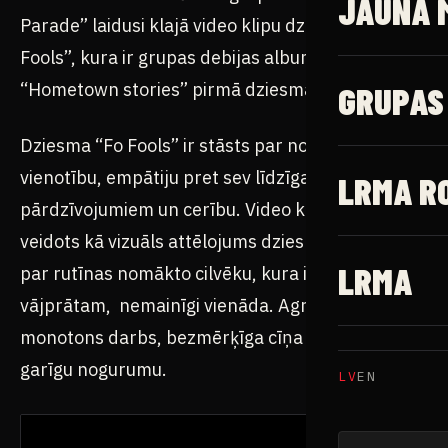
JAUNĀ 
Parade” laidusi klajā video klipu dziesmai “Fo
Fools”, kura ir grupas debijas albuma
“Hometown stories” pirmā dziesma.
GRUPAS
Dziesma “Fo Fools” ir stāsts par nogurumu,
vienotību, empātiju pret sev līdzīgajiem,
LRMA R
pārdzīvojumiem un cerību. Video klips tika
veidots kā vizuāls attēlojums dziesmai un stāsta
LRMA
par rutīnas nomākto cilvēku, kura ikdiena ir līdz
vājprātam, nemainīgi vienāda. Agri rīti,
monotons darbs, bezmērķīga cīņa ar ikdienu un
garīgu nogurumu.
LV
EN