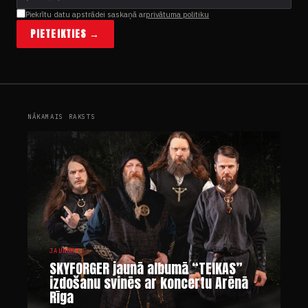
Piekrītu datu apstrādei saskaņā ar
privātuma politiku
PIETEIKTIES →
NĀKAMAIS RAKSTS
JAUNUMI
SKYFORGER jaunā albumā “TEIKAS”
izdošanu svinēs ar koncertu Arēnā
Rīga