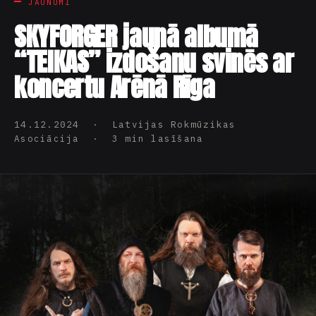
JAUNUMI
SKYFORGER jaunā albumā
“TEIKAS” izdošanu svinēs ar
koncertu Arēnā Rīga
14.12.2024 · Latvijas Rokmūzikas
Asociācija · 3 min lasīšana