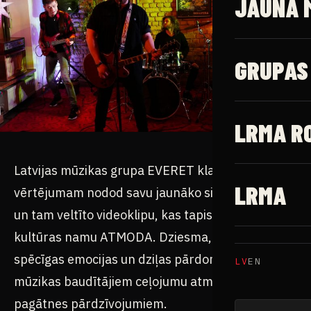
JAUNĀ 
GRUPAS
LRMA R
Latvijas mūzikas grupa EVERET klausītāju
LRMA
vērtējumam nodod savu jaunāko singlu “KĀPĒC”
un tam veltīto videoklipu, kas tapis sadarbībā ar
kultūras namu ATMODA. Dziesma, kurā caurvijas
spēcīgas emocijas un dziļas pārdomas, piedāvā
LV
EN
mūzikas baudītājiem ceļojumu atmiņās un cīņu ar
pagātnes pārdzīvojumiem.