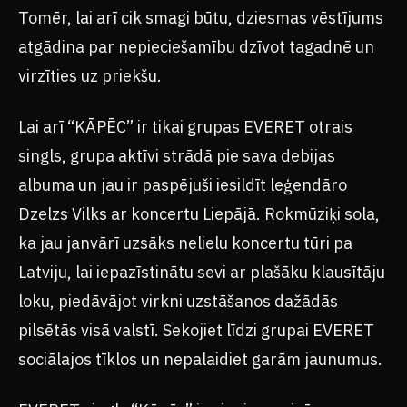
Tomēr, lai arī cik smagi būtu, dziesmas vēstījums
atgādina par nepieciešamību dzīvot tagadnē un
virzīties uz priekšu.
Lai arī “KĀPĒC” ir tikai grupas EVERET otrais
singls, grupa aktīvi strādā pie sava debijas
albuma un jau ir paspējuši iesildīt leģendāro
Dzelzs Vilks ar koncertu Liepājā. Rokmūziķi sola,
ka jau janvārī uzsāks nelielu koncertu tūri pa
Latviju, lai iepazīstinātu sevi ar plašāku klausītāju
loku, piedāvājot virkni uzstāšanos dažādās
pilsētās visā valstī. Sekojiet līdzi grupai EVERET
sociālajos tīklos un nepalaidiet garām jaunumus.