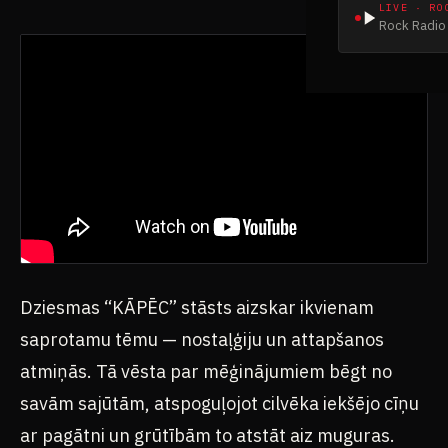
LIVE · RO
Rock Radio 
Dziesmas “KĀPĒC” stāsts aizskar ikvienam
saprotamu tēmu — nostaļģiju un attapšanos
atmiņās. Tā vēsta par mēģinājumiem bēgt no
savām sajūtām, atspoguļojot cilvēka iekšējo cīņu
ar pagātni un grūtībām to atstāt aiz muguras.