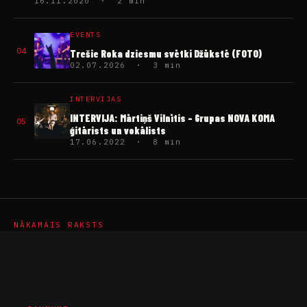
16.11.2020 · 2 min
EVENTS
04
Trešie Roka dziesmu svētki Džūkstē (FOTO)
02.07.2026 · 3 min
INTERVIJAS
INTERVIJA: Mārtiņš Vilnītis – Grupas NOVA KOMA
05
ģitārists un vokālists
17.06.2022 · 8 min
NĀKAMAIS RAKSTS