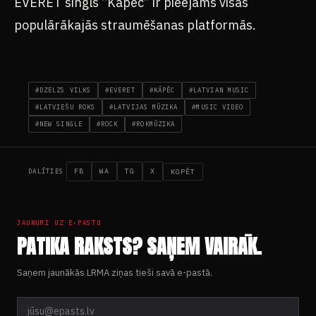
EVERET singls “Kāpēc” ir pieejams visās
populārākajās straumēšanas platformās.
#DZELZS VILKS
#EVERET
#KĀPĒC
#LATVIAN MUSIC
#LATVIEŠU ROKS
#LATVIJAS MŪZIKA
#MUSIC VIDEO
#NEW SINGLE
#ROCK
#ROKMŪZIKA
FB
WA
TG
X
KOPĒT
DALĪTIES
JAUNUMI UZ E-PASTU
PATIKA RAKSTS? SAŅEM VAIRĀK.
Saņem jaunākās LRMA ziņas tieši savā e-pastā.