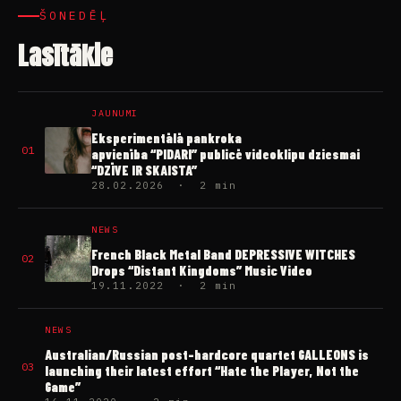
ŠONEDĒĻ
Lasītākie
JAUNUMI
Eksperimentālā pankroka
01
apvienība “PIDARI” publicē videoklipu dziesmai
“DZĪVE IR SKAISTA”
28.02.2026 · 2 min
NEWS
French Black Metal Band DEPRESSIVE WITCHES
02
Drops “Distant Kingdoms” Music Video
19.11.2022 · 2 min
NEWS
Australian/Russian post-hardcore quartet GALLEONS is
03
launching their latest effort “Hate the Player, Not the
Game”