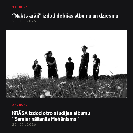
JAUNUMI
“Nakts arāji” izdod debijas albumu un dziesmu
26.07.2026
JAUNUMI
KRĀSA izdod otro studijas albumu
“Samierināšanās Mehānisms”
26.07.2026