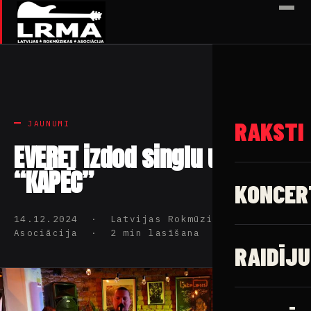
✕
RAKSTI
JAUNUMI
EVERET izdod singlu un video
“KĀPĒC”
KONCER
14.12.2024 · Latvijas Rokmūzikas
Asociācija · 2 min lasīšana
RAIDĪJU