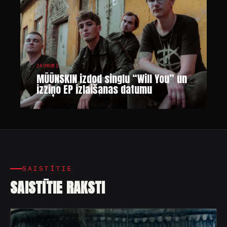
JAUNUMI
MŪŪNSKIN izdod singlu “Will You” un
izziņo EP izlaišanas datumu
SAISTĪTIE
SAISTĪTIE RAKSTI