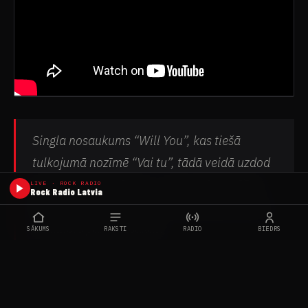
Singla nosaukums “Will You”, kas tiešā
tulkojumā nozīmē “Vai tu”, tādā veidā uzdod
klausītājam jautājumu – Vai tu būsi spējīgs
LIVE · ROCK RADIO
Rock Radio Latvia
beznosacījumu mīlestībai? Dziesmas solists
un autors par to izsakās:
SĀKUMS
RAKSTI
RADIO
BIEDRS
“Will You ir dilemma, iekšējs konflikts ar paša
ego, par to, vai spēsi patiesi mīlēt cilvēku