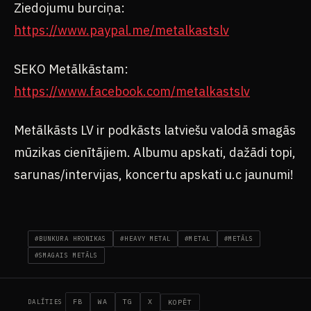
Ziedojumu burciņa:
https://www.paypal.me/metalkastslv
SEKO Metālkāstam:
https://www.facebook.com/metalkastslv​​
Metālkāsts LV ir podkāsts latviešu valodā smagās
mūzikas cienītājiem. Albumu apskati, dažādi topi,
sarunas/intervijas, koncertu apskati u.c jaunumi!
#BUNKURA HRONIKAS
#HEAVY METAL
#METAL
#METĀLS
#SMAGAIS METĀLS
FB
WA
TG
X
KOPĒT
DALĪTIES