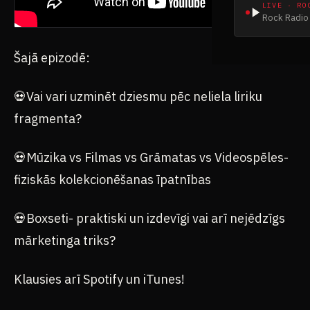
LIVE · RO
Rock Radio 
Šajā epizodē:
💀Vai vari uzminēt dziesmu pēc neliela liriku
fragmenta?
💀Mūzika vs Filmas vs Grāmatas vs Videospēles-
fiziskās kolekcionēšanas īpatnības
💀Boxseti- praktiski un izdevīgi vai arī nejēdzīgs
mārketinga triks?
Klausies arī Spotify un iTunes!