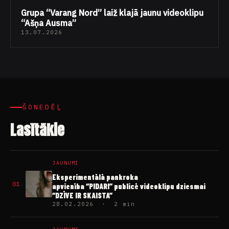
Grupa “Varang Nord” laiž klajā jaunu videoklipu
“Ašņa Ausma”
13.07.2026
ŠONEDĒĻ
Lasītākie
JAUNUMI
Eksperimentālā pankroka
01
apvienība “PIDARI” publicē videoklipu dziesmai
“DZĪVE IR SKAISTA”
28.02.2026 · 2 min