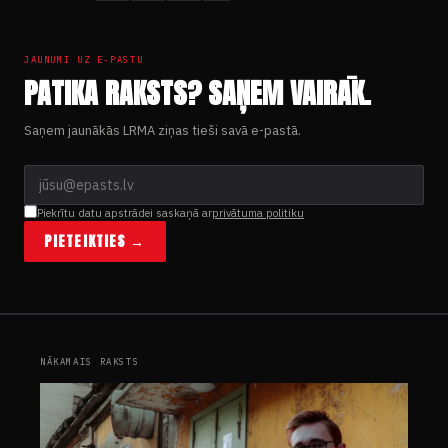
JAUNUMI UZ E-PASTU
PATIKA RAKSTS? SAŅEM VAIRĀK.
Saņem jaunākās LRMA ziņas tieši savā e-pastā.
Piekrītu datu apstrādei saskaņā ar
privātuma politiku
PIETEIKTIES →
NĀKAMAIS RAKSTS