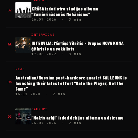
JAUNUMI
KRĀSA izdod otro studijas albumu
02
“Samierināšanās Mehānisms”
26.07.2026 · 3 min
INTERVIJAS
INTERVIJA: Mārtiņš Vilnītis – Grupas NOVA KOMA
03
ģitārists un vokālists
17.06.2022 · 8 min
NEWS
Australian/Russian post-hardcore quartet GALLEONS is
04
launching their latest effort “Hate the Player, Not the
Game”
16.11.2020 · 2 min
JAUNUMI
05
“Nakts arāji” izdod debijas albumu un dziesmu
26.07.2026 · 2 min