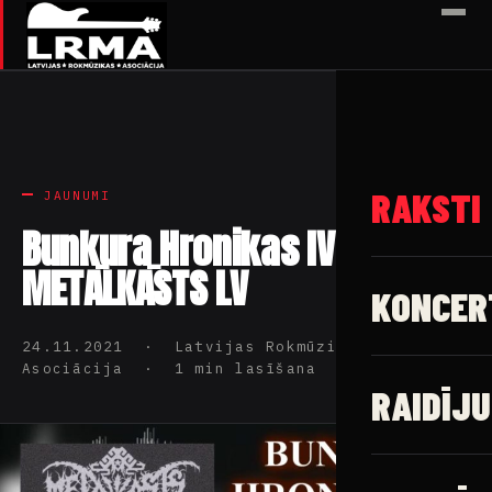
✕
RAKSTI
JAUNUMI
Bunkura Hronikas IV
METĀLKĀSTS LV
KONCER
24.11.2021 · Latvijas Rokmūzikas
Asociācija · 1 min lasīšana
RAIDĪJU