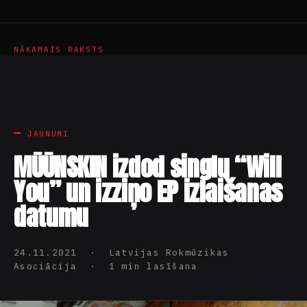
NĀKAMAIS RAKSTS
JAUNUMI
MŪŪNSKIN izdod singlu “Will
You” un izziņo EP izlaišanas
datumu
24.11.2021 · Latvijas Rokmūzikas
Asociācija · 1 min lasīšana