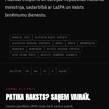
ministrija, sadarbībā ar LaIPA un Valsts
Ieņēmumu dienestu.
#KARLIS JOST
#LATVIAN MUSIC EXPORTS
#LATVIJAS MŪZIKAS EKSPORTS
#RĪGA
#ROCK
#ROKMŪZIKA
#SEMINAR
#SEMINĀRS
#STATE REVENUE SERVICE
#THE SOUND POETS
#VALSTS IEŅĒMUMU DIENESTS
FB
WA
TG
X
KOPĒT
DALĪTIES
JAUNUMI UZ E-PASTU
PATIKA RAKSTS? SAŅEM VAIRĀK.
Saņem jaunākās LRMA ziņas tieši savā e-pastā.