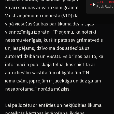
LIVE · RO
Rock Radio 
kā arī sarunas ar vairākiem grāmatvežiem un
Valsts ieņēmumu dienesta (VID) darbiniekiem
viņā viesušas šaubas par likuma definīcijas
viennozīmīgu izpratni. “Pieņemu, ka noteikti
neesmu vienīgais, kurš ir pats sev grāmatvedis
un, iespējams, dzīvo maldos attiecībā uz
autoratlīdzībām un VSAOI. Es brīnos par to, ka
informācija publiskajā telpā, kas saistīta ar
autortiesību saistītajām obligātajām IIN
iemaksām, joprojām ir juceklīga un līdz galam
nesaprotama,” norāda mūziķis.
Lai palīdzētu orientēties un nekļūdīties likuma
noteiktās kārtības ievērošanā, ikviens