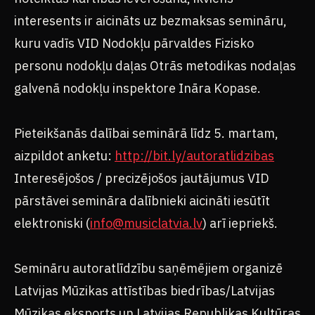
interesents ir aicināts uz bezmaksas semināru,
kuru vadīs VID Nodokļu pārvaldes Fizisko
personu nodokļu daļas Otrās metodikas nodaļas
galvenā nodokļu inspektore Ināra Kopase.
Pieteikšanās dalībai seminārā līdz 5. martam,
aizpildot anketu:
http://bit.ly/autoratlidzibas
Interesējošos / precizējošos jautājumus VID
pārstāvei semināra dalībnieki aicināti iesūtīt
elektroniski (
info@musiclatvia.lv
) arī iepriekš.
Semināru autoratlīdzību saņēmējiem organizē
Latvijas Mūzikas attīstības biedrības/Latvijas
Mūzikas eksports un Latvijas Republikas Kultūras