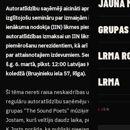
JAUNĀ 
Autoratlīdzību saņēmēji aicināti apmeklēt
izglītojošu semināru par izmaiņām iedzīvotāju
GRUPAS
ienākuma nodokļa (IIN) likmes piemērošanā
autoratlīdzības izmaksai un IIN likmes
piemērošanu nerezidentiem, kā arī informāciju
LRMA R
par attaisnotajiem izdevumiem. Seminārs notiks
š.g. 6. martā, plkst. 12:00 Latvijas Kultūras
koledžā (Bruņinieku iela 57, Rīga).
LRMA
Šī tēma nereti raisa neskaidrības un mulsumu arī
regulāru autoratlīdzību saņēmēju vidū, to skaitā
LV
EN
grupas “The Sound Poets” mūziķim Kārlim
Jostam, kurš veltījis daudz laika, pētot jautājumu.
K.Josts norāda, ka publiski pieejamā informācija,