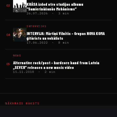
KRĀSA izdod otro studijas albumu
03
“Samierināšanās Mehānisms”
26.07.2026 · 3 min
INTERVIJAS
INTERVIJA: Mārtiņš Vilnītis – Grupas NOVA KOMA
04
ģitārists un vokālists
17.06.2022 · 8 min
NEWS
Alternative rock/post – hardcore band from Latvia
05
„SEVER” releases a new music video
15.11.2018 · 2 min
NĀKAMAIS RAKSTS