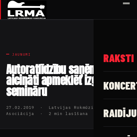
✕
RAKSTI
JAUNUMI
Autoratlīdzību saņēmēji
aicināti apmeklēt izglītojošu
KONCER
semināru
27.02.2019 · Latvijas Rokmūzikas
RAIDĪJU
Asociācija · 2 min lasīšana