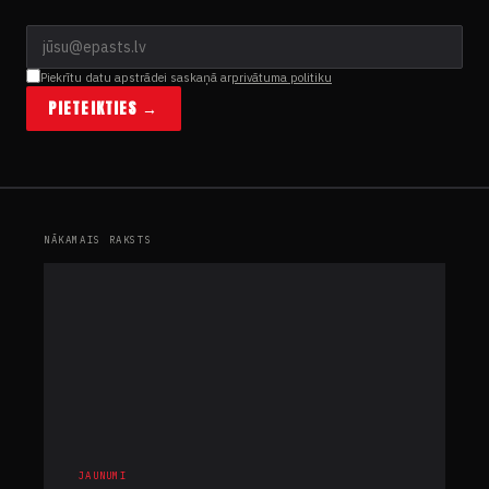
Piekrītu datu apstrādei saskaņā ar
privātuma politiku
PIETEIKTIES →
NĀKAMAIS RAKSTS
JAUNUMI