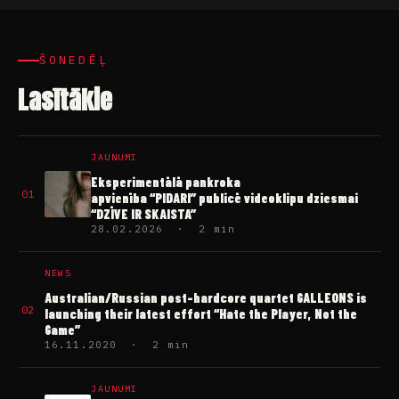
ŠONEDĒĻ
Lasītākie
JAUNUMI
Eksperimentālā pankroka
01
apvienība “PIDARI” publicē videoklipu dziesmai
“DZĪVE IR SKAISTA”
28.02.2026 · 2 min
NEWS
Australian/Russian post-hardcore quartet GALLEONS is
02
launching their latest effort “Hate the Player, Not the
Game”
16.11.2020 · 2 min
JAUNUMI