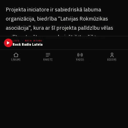
Projekta iniciatore ir sabiedriskā labuma
organizācija, biedrība “Latvijas Rokmūzikas
asociācija”, kura ar šī projekta palīdzību vēlas
radīt, uzturēt un popularizēt ilgtspējīgu un
LIVE · ROCK RADIO
Rock Radio Latvia
starptautiski atzītu kultūras vidi Latvijā,
popularizējot Latvijas rokmūziku kā neatņemamu
SĀKUMS
RAKSTI
RADIO
BIEDRS
Latvijas kultūras sastāvdaļu, veicinot Latvijas
rokmūzikas autoru, izpildītāju un grupu
atpazīstamību.
#B OPTIMIST
#BLOODY HEELS
#IRON WINGS
#JĀNIS BUKUMS
#JAUDA
#LATVIJAS SKAŅAS
#RŪSA
#ZIEMEĻBLĀZMA