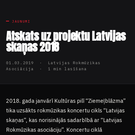
JAUNUMI
Atskats uz projektu Latvijas
skaņas 2018
01.03.2019 · Latvijas Rokmūzikas
Asociācija · 1 min lasīšana
2018. gada janvārī Kultūras pilī “Ziemeļblāzma”
tika uzsākts rokmūzikas koncertu cikls “Latvijas
skaņas”, kas norisinājās sadarbībā ar “Latvijas
Rokmūzikas asociāciju”. Koncertu ciklā