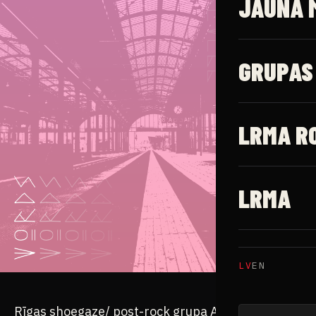
JAUNĀ 
GRUPAS
LRMA R
LRMA
LV
EN
Rīgas shoegaze/ post-rock grupa A Farewell To