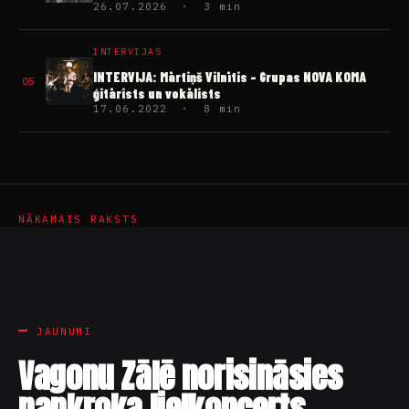
26.07.2026 · 3 min
INTERVIJAS
INTERVIJA: Mārtiņš Vilnītis – Grupas NOVA KOMA
05
ģitārists un vokālists
17.06.2022 · 8 min
NĀKAMAIS RAKSTS
JAUNUMI
Vagonu Zālē norisināsies