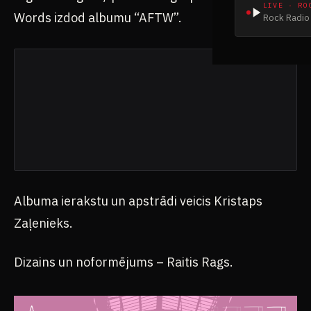
LIVE · RO
Words izdod albumu “AFTW”.
Rock Radio 
Albuma ierakstu un apstrādi veicis Kristaps
Zaļenieks.
Dizains un noformējums – Raitis Rags.