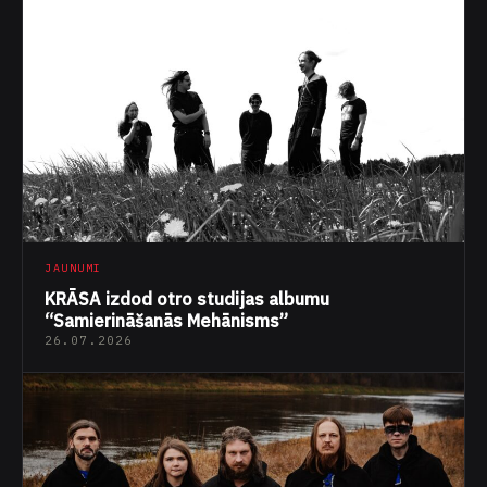
JAUNUMI
KRĀSA izdod otro studijas albumu
“Samierināšanās Mehānisms”
26.07.2026