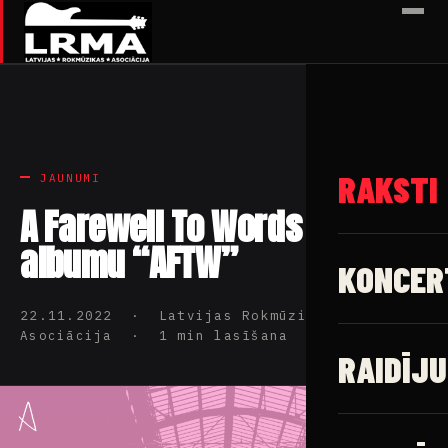
✕
RAKSTI
JAUNUMI
A Farewell To Words izdod
albumu “AFTW”
KONCER
22.11.2022 · Latvijas Rokmūzikas
Asociācija · 1 min lasīšana
RAIDĪJU