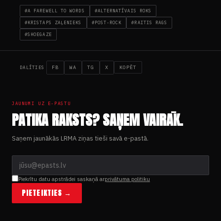
#A FAREWELL TO WORDS
#ALTERNATĪVAIS ROKS
#KRISTAPS ZAĻENIEKS
#POST-ROCK
#RAITIS RAGS
#SHOEGAZE
FB
WA
TG
X
KOPĒT
DALĪTIES
JAUNUMI UZ E-PASTU
PATIKA RAKSTS? SAŅEM VAIRĀK.
Saņem jaunākās LRMA ziņas tieši savā e-pastā.
Piekrītu datu apstrādei saskaņā ar
privātuma politiku
PIETEIKTIES →