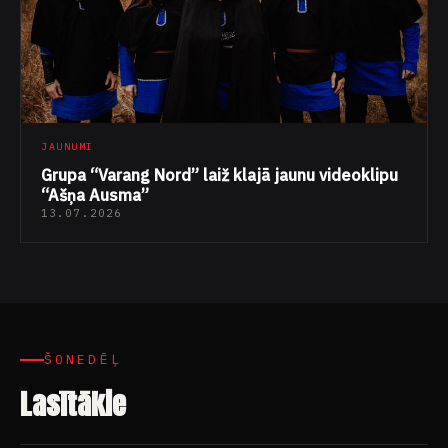
JAUNUMI
Grupa “Varang Nord” laiž klajā jaunu videoklipu
“Ašņa Ausma”
13.07.2026
ŠONEDĒĻ
Lasītākie