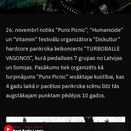
26. novembrī notiks “Punx Picnic”, “Humanicide”
un “Vitamiin” festivālu organizātora “Diskultur”
hardcore pankroka lielkoncerts “TURBOBALLE
VAGONOS”, kurā piedalīsies 7 grupas no Latvijas
un Somijas. Pasākums tiek organizēts kā
turpinājums “Punx Picnic” iesāktajai kustībai, kas
4 gadu laikā ir pacēlusi pankroka scēnu līdz tās
augstākajam punktam pēdējos 10 gados.
LIVE · ROCK RADIO
Rock Radio Latvia