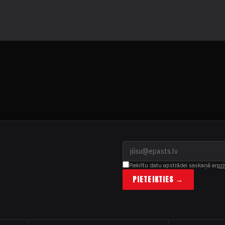
Piekrītu datu apstrādei saskaņā ar
pri
PIETEIKTIES →