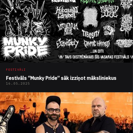
FESTIVĀLI
Festivāls “Munky Pride” sāk izziņot māksliniekus
16.05.2025