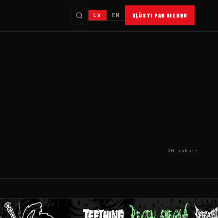
LV
EN
KĻŪSTI PAR BIEDRU
20 raksti