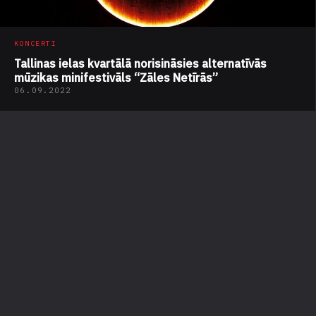
KONCERTI
Tallinas ielas kvartālā norisināsies alternatīvās
mūzikas minifestivāls “Zāles Netīrās”
06.09.2022