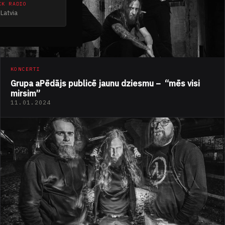
CK RADIO
Latvia
KONCERTI
Grupa aPēdājs publicē jaunu dziesmu – “mēs visi
mirsim”
11.01.2024