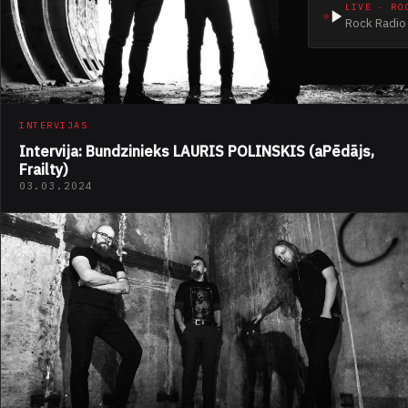
LIVE · RO
Rock Radio 
INTERVIJAS
Intervija: Bundzinieks LAURIS POLINSKIS (aPēdājs,
Frailty)
03.03.2024