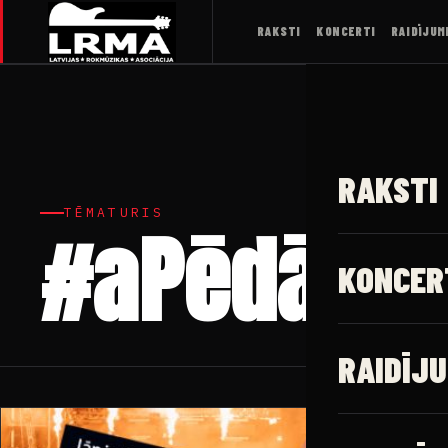
RAKSTI
KONCERTI
RAIDĪJUM
RAKSTI
TĒMATURIS
#aPēdājs
KONCER
RAIDĪJU