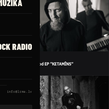
MŪZIKA
OCK RADIO
RECENZIJAS
Grupa aPēdājs izdod EP “KETAMĪNS”
12.10.2025
info@lrma.lv