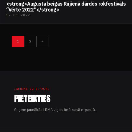
<strong>Augusta beigās Rūjienā dārdēs rokfestivāls
“Vērte 2022”</strong>
17.08.2022
Ziņu
1
2
→
numerācija
pēc
lappusēm
JAUNUMI UZ E-PASTU
PIETEIKTIES
Saņem jaunākās LRMA ziņas tieši savā e-pastā.