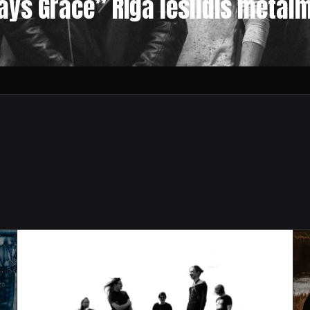
ys Grace” Rīgā iesildīs metāl