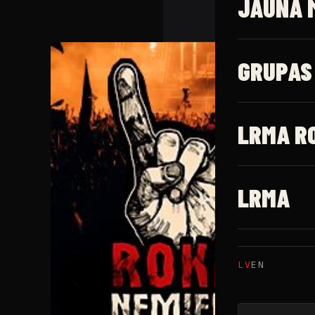
JAUNĀ 
GRUPAS
LRMA R
LRMA
LV
EN