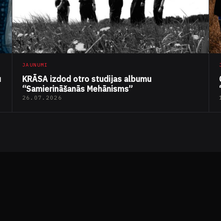
JAUNUMI
u
KRĀSA izdod otro studijas albumu
“Samierināšanās Mehānisms”
26.07.2026