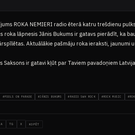
ījums ROKA NEMIERI radio ēterā katru trešdienu pulk
as roka lāpnesis Jānis Bukums ir gatavs pierādīt, ka 
 pārspīlētas. Aktuālākie pašmāju roka ieraksti, jaunumi 
s Saksons ir gatavi kļūt par Taviem pavadoņiem Latvij
#FOOLS ON PARADE
#JĀNIS BUKUMS
#RADIO SWH ROCK
#ROCK MUSIC
#ROK
WA
TG
X
KOPĒT