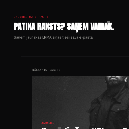
JAUNUMI UZ E-PASTU
PATIKA RAKSTS? SAŅEM VAIRĀK.
Saņem jaunākās LRMA ziņas tieši savā e-pastā.
NĀKAMAIS RAKSTS
JAUNUMI