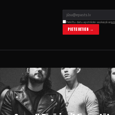
Piekrītu datu apstrādei saskaņā ar
pri
PIETEIKTIES →