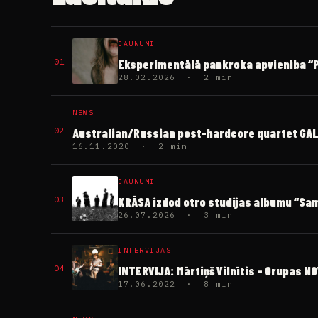
JAUNUMI
01
Eksperimentālā pankroka apvienība “PI
28.02.2026 · 2 min
NEWS
02
Australian/Russian post-hardcore quartet GALLE
16.11.2020 · 2 min
JAUNUMI
03
KRĀSA izdod otro studijas albumu “S
26.07.2026 · 3 min
INTERVIJAS
04
INTERVIJA: Mārtiņš Vilnītis – Grupas N
17.06.2022 · 8 min