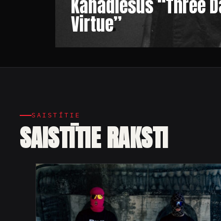
Kanādiešus “Three Da
Virtue”
SAISTĪTIE
SAISTĪTIE RAKSTI