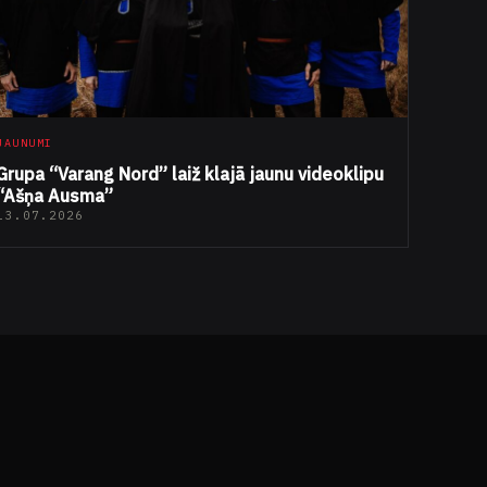
JAUNUMI
Grupa “Varang Nord” laiž klajā jaunu videoklipu
“Ašņa Ausma”
13.07.2026