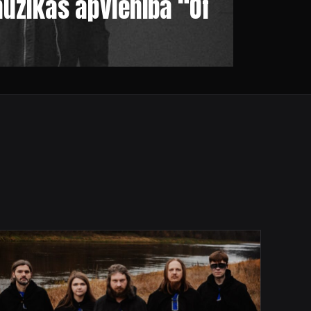
mūzikas apvienība “Of