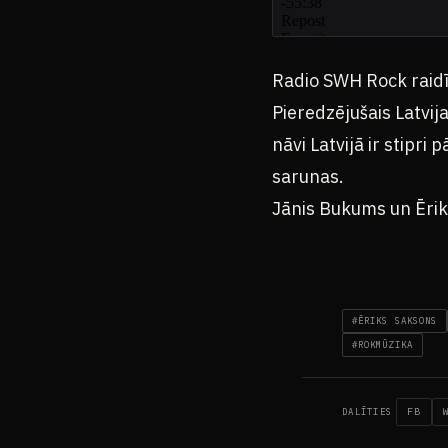
Radio SWH Rock raid
Pieredzējušais Latvij
nāvi Latvijā ir stipri
sarunas.
Jānis Bukums un Ērik
#ĒRIKS SAKSONS
#ROKMŪZIKA
FB
DALĪTIES