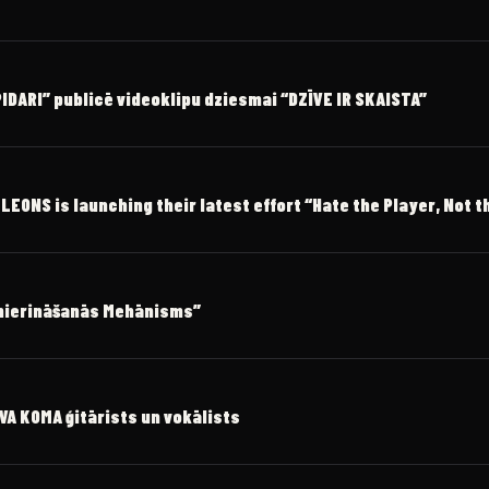
DARI” publicē videoklipu dziesmai “DZĪVE IR SKAISTA”
ONS is launching their latest effort “Hate the Player, Not 
amierināšanās Mehānisms”
OVA KOMA ģitārists un vokālists