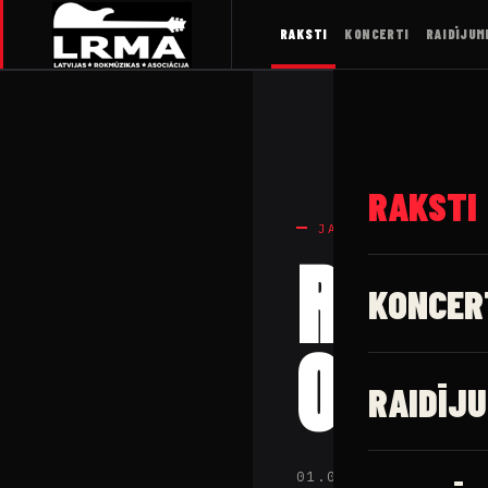
RAKSTI
KONCERTI
RAIDĪJUM
RAKSTI
JAUNUMI
ROKA 
KONCER
ON PA
RAIDĪJU
01.06.2023 · Latv