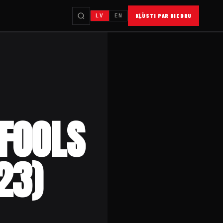
LV
EN
KĻŪSTI PAR BIEDRU
 FOOLS
23)