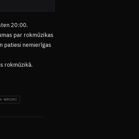
sten 20:00.
baumas par rokmūzikas
un patiesi nemierīgas
as rokmūzikā.
A NEMIERI