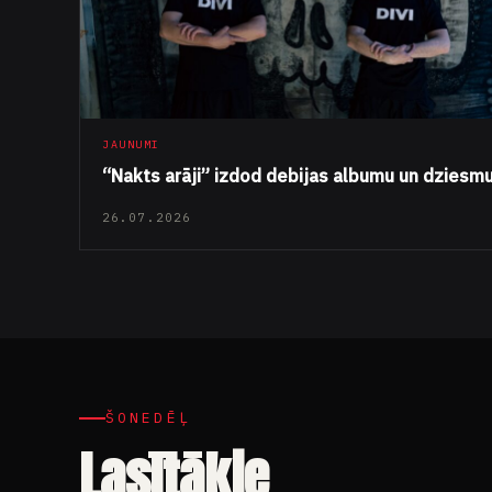
JAUNUMI
“Nakts arāji” izdod debijas albumu un dziesm
26.07.2026
ŠONEDĒĻ
Lasītākie