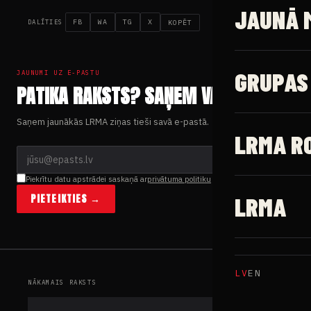
FB
WA
TG
X
KOPĒT
DALĪTIES
JAUNUMI UZ E-PASTU
PATIKA RAKSTS? SAŅEM VAIRĀK.
Saņem jaunākās LRMA ziņas tieši savā e-pastā.
Piekrītu datu apstrādei saskaņā ar
privātuma politiku
PIETEIKTIES →
NĀKAMAIS RAKSTS