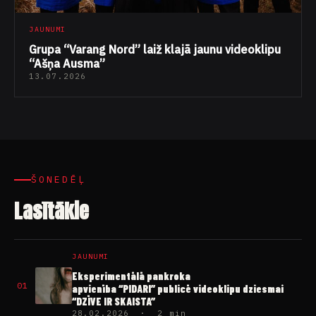
JAUNUMI
Grupa “Varang Nord” laiž klajā jaunu videoklipu
“Ašņa Ausma”
13.07.2026
ŠONEDĒĻ
Lasītākie
JAUNUMI
Eksperimentālā pankroka
01
apvienība “PIDARI” publicē videoklipu dziesmai
“DZĪVE IR SKAISTA”
28.02.2026 · 2 min