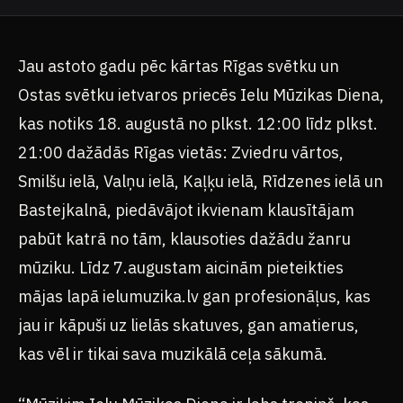
Jau astoto gadu pēc kārtas Rīgas svētku un
Ostas svētku ietvaros priecēs Ielu Mūzikas Diena,
kas notiks 18. augustā no plkst. 12:00 līdz plkst.
21:00 dažādās Rīgas vietās: Zviedru vārtos,
Smilšu ielā, Valņu ielā, Kaļķu ielā, Rīdzenes ielā un
Bastejkalnā, piedāvājot ikvienam klausītājam
pabūt katrā no tām, klausoties dažādu žanru
mūziku. Līdz 7.augustam aicinām pieteikties
mājas lapā ielumuzika.lv gan profesionāļus, kas
jau ir kāpuši uz lielās skatuves, gan amatierus,
kas vēl ir tikai sava muzikālā ceļa sākumā.