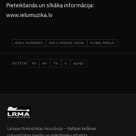
Pieteikšanās un sīkāka informācija:
www.ielumuzika.lv
#IELU MUZIKANTI
#IELU MŪZIKAS DIENA
#LINDA KRŪKLE
FB
WA
TG
X
KOPĒT
DALĪTIES
Latvijas Rokmūzikas Asociācija — Baltijas lielākais
roka mūzikas medijs un mākslinieku atbalsta