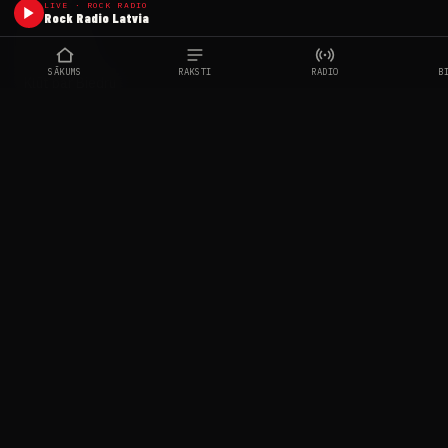
Par Mums
Rock Radio
Kļūt par Biedru
Kontakti
PLATFORMAS
Facebook
Instagram
YouTube
TikTok
Groover
© 2026 LRMA — Latvijas Rokmūzikas Asociācija
Rīga, Latvia · lrma.lv