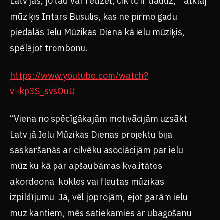
Latvijas, jo tad var redzēt, cik to ir daudz, ” atklāj
mūziķis Intars Busulis, kas ne pirmo gadu
piedalās Ielu Mūzikas Diena kā ielu mūziķis,
spēlējot trombonu.
https://www.youtube.com/watch?
v=kp3S_svsOuU
“Viena no spēcīgākajām motivācijām uzsākt
Latvijā Ielu Mūzikas Dienas projektu bija
saskaršanās ar cilvēku asociācijām par ielu
mūziku kā par apšaubāmas kvalitātes
akordeona, kokles vai flautas mūzikas
izpildījumu. Jā, vēl joprojām, ejot garām ielu
muzikantiem, mēs satiekamies ar ubagošanu