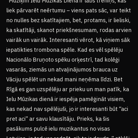
“Mūziķim Ielu Mūzikas Diena ir labs treniņš, kas
liek pārvarēt neērtumu – viens pats sāc, var teikt
no nulles bez skatītajiem, bet, protams, ir lieliski,
ka skatītāji, skanot priekšnesumam, rodas arvien
vairāk un vairāk. Interesanti vērot, kā viņiem sāk
iepatikties trombona spēle. Kad es vēl spēlēju
Nacionālo Bruņoto spēku orķestrī, tad kolēģi
vasarās, ziemās un atvaļinājumos brauca uz
Vāciju spēlēt un nekad mani neņēma līdzi. Bet
Rīgā es gan uzspēlēju ar prieku un man patīk, ka
Ielu Mūzikas dienā ir iespēja pamēģināt visiem,
kas nekad nav spēlējuši, jo ir interesanti būt “aci
pret aci” ar savu klausītāju. Prieks, ka šis
pasākums pulcē ielu muzikantus no visas