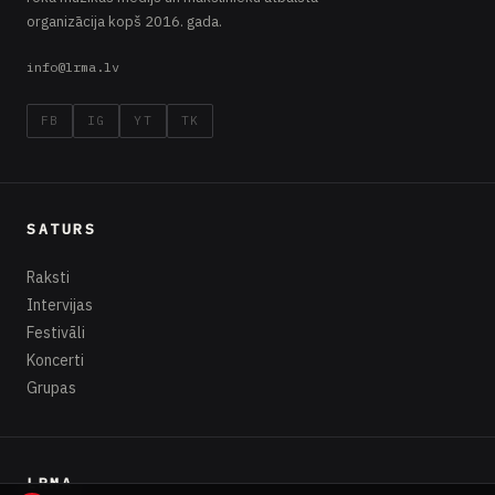
organizācija kopš 2016. gada.
info@lrma.lv
FB
IG
YT
TK
SATURS
Raksti
Intervijas
Festivāli
Koncerti
Grupas
LRMA