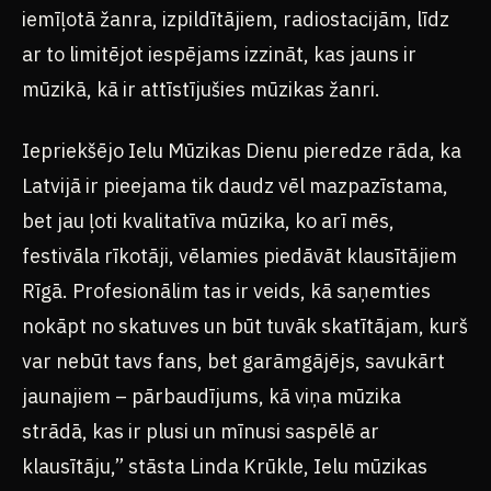
Rock Radio Latvia
iemīļotā žanra, izpildītājiem, radiostacijām, līdz
ar to limitējot iespējams izzināt, kas jauns ir
SĀKUMS
RAKSTI
RADIO
B
mūzikā, kā ir attīstījušies mūzikas žanri.
Iepriekšējo Ielu Mūzikas Dienu pieredze rāda, ka
Latvijā ir pieejama tik daudz vēl mazpazīstama,
bet jau ļoti kvalitatīva mūzika, ko arī mēs,
festivāla rīkotāji, vēlamies piedāvāt klausītājiem
Rīgā. Profesionālim tas ir veids, kā saņemties
nokāpt no skatuves un būt tuvāk skatītājam, kurš
var nebūt tavs fans, bet garāmgājējs, savukārt
jaunajiem – pārbaudījums, kā viņa mūzika
strādā, kas ir plusi un mīnusi saspēlē ar
klausītāju,” stāsta Linda Krūkle, Ielu mūzikas