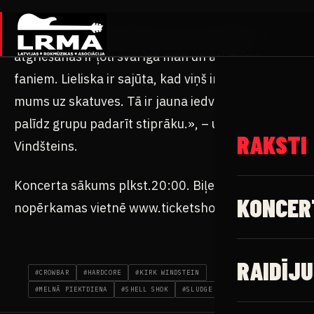
«Tods palīdzēja izveidot Crowbar, tādēļ viņa
atgriešanās ir ļoti svarīga man un arī mūsu
faniem. Lieliska ir sajūta, kad viņš ir kopā ar
mums uz skatuves. Tā ir jauna iedvesma un
palīdz grupu padarīt stiprāku.», – uzskata Kirks
Vindšteins.
Koncerta sākums plkst.20:00. Biļetes
nopērkamas vietnē www.ticketshop.lv
#CROWBAR
#HARDCORE
#KIRK WINDSTEIN
#MELNĀ PIEKTDIENA
#SHELL SHOK
#SLUDGE METAL