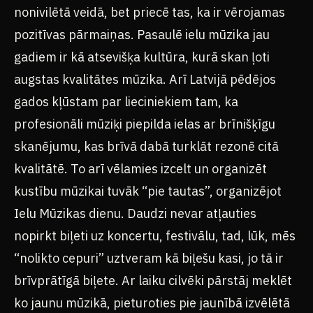
nonivilētā veidā, bet priecē tas, ka ir vērojamas
pozitīvas pārmaiņas. Pasaulē ielu mūzika jau
gadiem ir kā atsevišķa kultūra, kurā skan ļoti
augstas kvalitātes mūzika. Arī Latvijā pēdējos
gados kļūstam par lieciniekiem tam, ka
profesionāli mūziķi piepilda ielas ar brīnišķīgu
skanējumu, kas brīvā dabā turklāt rezonē citā
kvalitātē. To arī vēlamies izcelt un organizēt
kustību mūzikai tuvāk “pie tautas”, organizējot
Ielu Mūzikas dienu. Daudzi nevar atļauties
nopirkt biļeti uz koncertu, festivālu, tad, lūk, mēs
“nolikto cepuri” uztveram kā biļešu kasi, jo tā ir
brīvprātīgā biļete. Ar laiku cilvēki pārstāj meklēt
ko jaunu mūzikā, pieturoties pie jaunībā izvēlētā
LIVE · ROCK RADIO