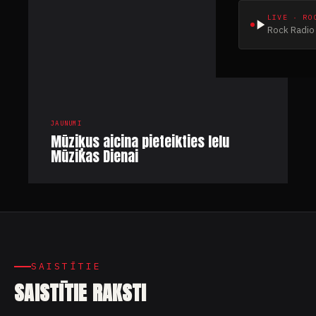
JAUNUMI
Mūziķus aicina pieteikties Ielu
Mūzikas Dienai
SAISTĪTIE
SAISTĪTIE RAKSTI