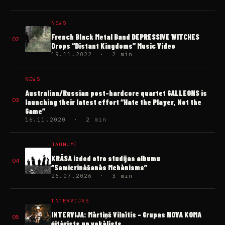
NEWS
French Black Metal Band DEPRESSIVE WITCHES
02
Drops “Distant Kingdoms” Music Video
19.11.2022 · 2 min
NEWS
Australian/Russian post-hardcore quartet GALLEONS is
03
launching their latest effort “Hate the Player, Not the
Game”
16.11.2020 · 2 min
JAUNUMI
KRĀSA izdod otro studijas albumu
04
“Samierināšanās Mehānisms”
26.07.2026 · 3 min
INTERVIJAS
INTERVIJA: Mārtiņš Vilnītis – Grupas NOVA KOMA
05
ģitārists un vokālists